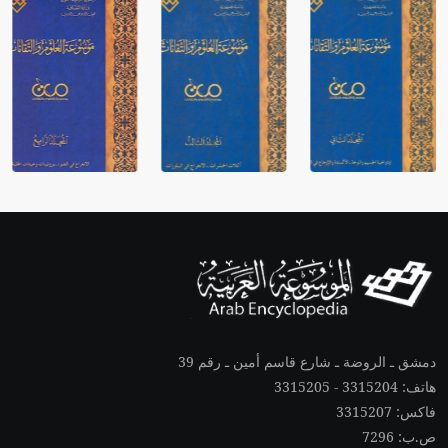
دمشق ـ الروضة ـ شارع قاسم أمين ـ رقم 39
هاتف: 3315204 - 3315205
فاكس: 3315207
ص.ب: 7296