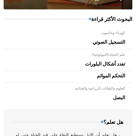
البحوث الأكثر قراءة
كهرباء وحاسوب
التسجيل الصوتي
علم الحياة (البيولوجيا)
تعدد أشكال البلورات
التحكم الموائم
العلوم والتقانات الزراعية والغذائية
- هل تعلم أن الأبلق نوع من الفنون الهندسية التي ارتبطت
بالعمارة الإسلامية في بلاد الشام ومصر خاصة، حيث يحرص
البصل
المعمار على بناء مداميكه وخاصة في الواجهات
هل تعلم؟
- هل تعلم أن الإبل تستطيع البقاء على قيد الحياة حتى لو