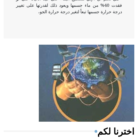
فقدت 40% من ماء جسمها ويعود ذلك لقدرتها على تغيير
درجة حرارة جسمها تبعاً لتغير درجة حرارة الجو،
- هل تعلم أن أبقراط كتب في الطب أربعة مؤلفات هي:
الحكم، الأدلة، تنظيم التغذية، ورسالته في جروح الرأس.
ويعود له الفضل بأنه حرر الطب من الدين والفلسفة.
- هل تعلم أن المرجان إفراز حيواني يتكون في البحر ويتركب
من مادة كربونات الكلسيوم، وهو أحمر أو شديد الحمرة وهو
أجود أنواعه، ويمتاز بكبر الحجم ويسمى الش
اخترنا لكم