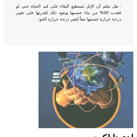
- هل تعلم أن الإبل تستطيع البقاء على قيد الحياة حتى لو
فقدت 40% من ماء جسمها ويعود ذلك لقدرتها على تغيير
درجة حرارة جسمها تبعاً لتغير درجة حرارة الجو،
- هل تعلم أن أبقراط كتب في الطب أربعة مؤلفات هي:
الحكم، الأدلة، تنظيم التغذية، ورسالته في جروح الرأس.
ويعود له الفضل بأنه حرر الطب من الدين والفلسفة.
- هل تعلم أن المرجان إفراز حيواني يتكون في البحر ويتركب
من مادة كربونات الكلسيوم، وهو أحمر أو شديد الحمرة وهو
أجود أنواعه، ويمتاز بكبر الحجم ويسمى الش