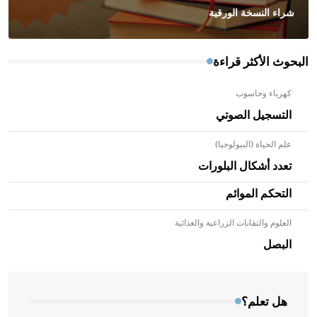
شراء النسخة الورقية
البحوث الأكثر قراءة
كهرباء وحاسوب
التسجيل الصوتي
علم الحياة (البيولوجيا)
تعدد أشكال البلورات
التحكم الموائم
العلوم والتقانات الزراعية والغذائية
- هل تعلم أن الأبلق نوع من الفنون الهندسية التي ارتبطت
بالعمارة الإسلامية في بلاد الشام ومصر خاصة، حيث يحرص
البصل
المعمار على بناء مداميكه وخاصة في الواجهات
هل تعلم؟