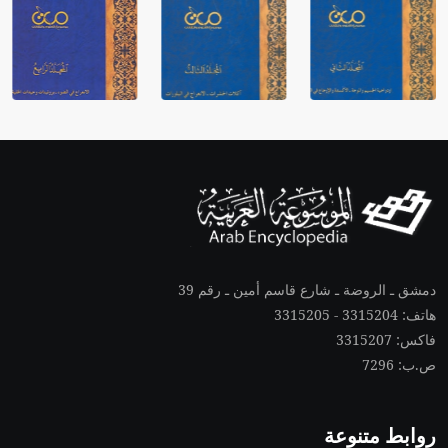
دمشق ـ الروضة ـ شارع قاسم أمين ـ رقم 39
هاتف: 3315204 - 3315205
فاكس: 3315207
ص.ب: 7296
روابط متنوعة