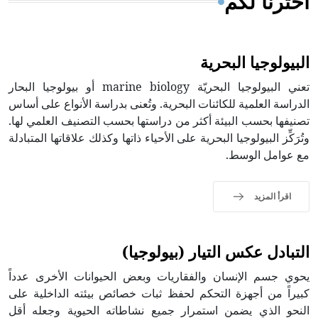
اخترنا لكم
البيولوجيا البحرية
تعني البيولوجيا البحريّة marine biology أو بيولوجيا البحار
الدراسة العلمية للكائنات البحرية. وتُعنى بدراسة الأنواع على أساس
تصنيفها بحسب البيئة أكثر من دراستها بحسب التصنيف العلمي لها.
وتُرَكِّز البيولوجيا البحرية على الأحياء ذاتها وكذلك علاقاتها المتبادلة
مع عوامل الوسط.
اقرأ المزيد
التبادل عكس التيار (بيولوجيا)
يحوي جسم الإنسان والفقاريات وبعض الحيوانات الأخرى عدداً
كبيراً من أجهزة التحكم لحفظ ثبات خصائص بيئته الداخلية على
النحو الذي يضمن استمرار جميع نشاطاته الحيوية وجعله أقل