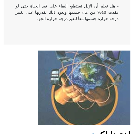
- هل تعلم أن الإبل تستطيع البقاء على قيد الحياة حتى لو
فقدت 40% من ماء جسمها ويعود ذلك لقدرتها على تغيير
درجة حرارة جسمها تبعاً لتغير درجة حرارة الجو،
- هل تعلم أن أبقراط كتب في الطب أربعة مؤلفات هي:
الحكم، الأدلة، تنظيم التغذية، ورسالته في جروح الرأس.
ويعود له الفضل بأنه حرر الطب من الدين والفلسفة.
- هل تعلم أن المرجان إفراز حيواني يتكون في البحر ويتركب
من مادة كربونات الكلسيوم، وهو أحمر أو شديد الحمرة وهو
أجود أنواعه، ويمتاز بكبر الحجم ويسمى الش