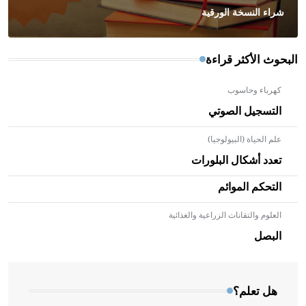
شراء النسخة الورقية
البحوث الأكثر قراءة
كهرباء وحاسوب
التسجيل الصوتي
علم الحياة (البيولوجيا)
تعدد أشكال البلورات
التحكم الموائم
العلوم والتقانات الزراعية والغذائية
- هل تعلم أن الأبلق نوع من الفنون الهندسية التي ارتبطت
بالعمارة الإسلامية في بلاد الشام ومصر خاصة، حيث يحرص
البصل
المعمار على بناء مداميكه وخاصة في الواجهات
هل تعلم؟