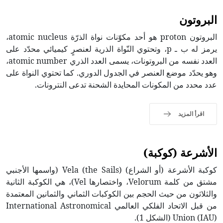
البروتون
البروتون proton هو أحد مكوّنات نواة الذرّة atomic nucleus،
يرمز له ب ـ p، وتحتوي النّواة الذرية لعنصرٍ كيميائي محدّد على
العدد نفسه من البروتونات، يسمى العدد الذري atomic number،
وهو يحدّد موضع العنصر في الجدول الدوري. كما تحتوي النواة على
عدد محدد من المكونات المحايدة الشحنة تدعى النترونات.
اقرأ المزيد
الأشرعة (كوكبة)
كوكبة الأشرعة (أو الشراع) Vela (the Sails) (واسمها الأجنبي
مشتق من كلمة Velorum، واختصارها Vel)، هي الكوكبة الثانية
والثلاثون من حيث الحجم بين الكوكبات الثماني والثمانين المعتمدة
من قبل الاتحاد الفلكي العالمي International Astronomical
Union (IAU) (الشكل 1).