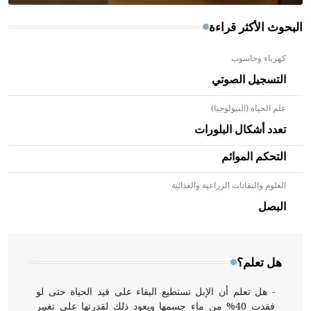
البحوث الأكثر قراءة
كهرباء وحاسوب
التسجيل الصوتي
علم الحياة (البيولوجيا)
تعدد أشكال البلورات
التحكم الموائم
العلوم والتقانات الزراعية والغذائية
- هل تعلم أن الأبلق نوع من الفنون الهندسية التي ارتبطت
بالعمارة الإسلامية في بلاد الشام ومصر خاصة، حيث يحرص
البصل
المعمار على بناء مداميكه وخاصة في الواجهات
هل تعلم؟
- هل تعلم أن الإبل تستطيع البقاء على قيد الحياة حتى لو
فقدت 40% من ماء جسمها ويعود ذلك لقدرتها على تغيير