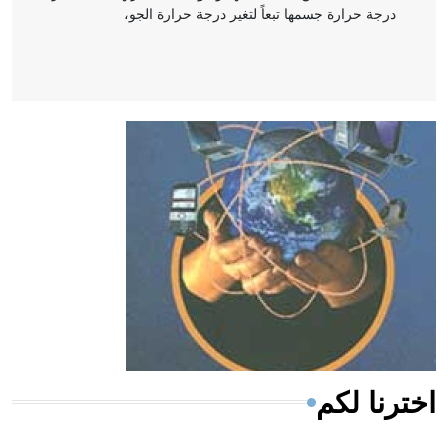
درجة حرارة جسمها تبعاً لتغير درجة حرارة الجو،
- هل تعلم أن أبقراط كتب في الطب أربعة مؤلفات هي:
الحكم، الأدلة، تنظيم التغذية، ورسالته في جروح الرأس.
ويعود له الفضل بأنه حرر الطب من الدين والفلسفة.
- هل تعلم أن المرجان إفراز حيواني يتكون في البحر ويتركب
من مادة كربونات الكلسيوم، وهو أحمر أو شديد الحمرة وهو
أجود أنواعه، ويمتاز بكبر الحجم ويسمى الش
اخترنا لكم