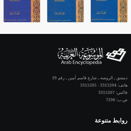
دمشق ـ الروضة ـ شارع قاسم أمين ـ رقم 39
هاتف: 3315204 - 3315205
فاكس: 3315207
ص.ب: 7296
روابط متنوعة