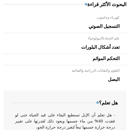
البحوث الأكثر قراءة
كهرباء وحاسوب
التسجيل الصوتي
علم الحياة (البيولوجيا)
تعدد أشكال البلورات
التحكم الموائم
العلوم والتقانات الزراعية والغذائية
- هل تعلم أن الأبلق نوع من الفنون الهندسية التي ارتبطت
بالعمارة الإسلامية في بلاد الشام ومصر خاصة، حيث يحرص
البصل
المعمار على بناء مداميكه وخاصة في الواجهات
هل تعلم؟
- هل تعلم أن الإبل تستطيع البقاء على قيد الحياة حتى لو
فقدت 40% من ماء جسمها ويعود ذلك لقدرتها على تغيير
درجة حرارة جسمها تبعاً لتغير درجة حرارة الجو،