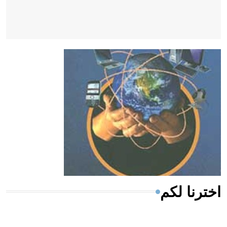
- هل تعلم أن أبقراط كتب في الطب أربعة مؤلفات هي:
الحكم، الأدلة، تنظيم التغذية، ورسالته في جروح الرأس.
ويعود له الفضل بأنه حرر الطب من الدين والفلسفة.
- هل تعلم أن المرجان إفراز حيواني يتكون في البحر ويتركب
من مادة كربونات الكلسيوم، وهو أحمر أو شديد الحمرة وهو
أجود أنواعه، ويمتاز بكبر الحجم ويسمى الش
اخترنا لكم