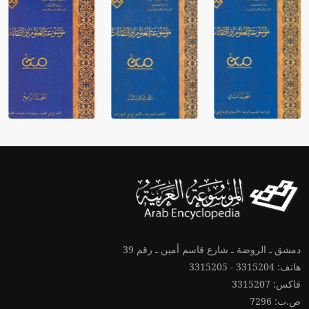
دمشق ـ الروضة ـ شارع قاسم أمين ـ رقم 39
هاتف: 3315204 - 3315205
فاكس: 3315207
ص.ب: 7296