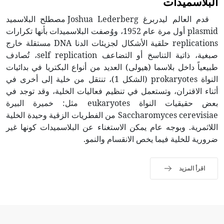
البلاسميدات
قدم العالم ليدربرغ Joshua Lederberg مصطلح البلاسميد
plasmid أول مرة عام 1952، ووُصفت البلاسميدات بأنها تكرارات
replications حلقية الأشكال لجزيئات الدنا DNA مستقلة خارج
صبغية، ذاتية التناسخ أو التضاعف self replication، تُصادف
طبيعياً داخل بلاسما (هيولى) العديد من أنواع البكتريا في بدائيات
النواة prokaryotes (الشكل 1)، تنتقل من خلية إلى أخرى في
أثناء الاقتران، وتستعمل في تنظيم فعاليات الخلية، وقد توجد في
بعض حقيقيات النواة eukaryotes مثل: خميرة البيرة
Saccharomyces cerevisiae من الفطريات الزقية وحيدة الخلية
اللاثمرية. وبوجه عام يمكن الاستغناء عن البلاسميدات كونها غير
ضرورية للخلية فيما يخص الانقسام والنمو.
اقرأ المزيد