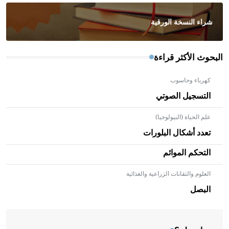
شراء النسخة الورقية
البحوث الأكثر قراءة
كهرباء وحاسوب
التسجيل الصوتي
علم الحياة (البيولوجيا)
تعدد أشكال البلورات
التحكم الموائم
العلوم والتقانات الزراعية والغذائية
- هل تعلم أن الأبلق نوع من الفنون الهندسية التي ارتبطت
بالعمارة الإسلامية في بلاد الشام ومصر خاصة، حيث يحرص
البصل
المعمار على بناء مداميكه وخاصة في الواجهات