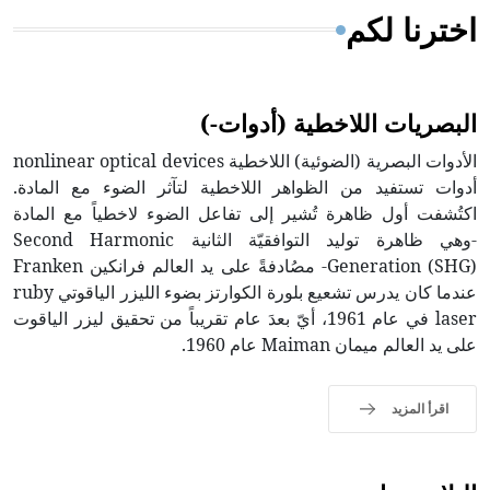
اخترنا لكم
البصريات اللاخطية (أدوات-)
الأدوات البصرية (الضوئية) اللاخطية nonlinear optical devices
أدوات تستفيد من الظواهر اللاخطية لتآثر الضوء مع المادة.
اكتُشفت أول ظاهرة تُشير إلى تفاعل الضوء لاخطياً مع المادة
-وهي ظاهرة توليد التوافقيّة الثانية Second Harmonic
Generation (SHG)- مصُادفةً على يد العالم فرانكين Franken
عندما كان يدرس تشعيع بلورة الكوارتز بضوء الليزر الياقوتي ruby
laser في عام 1961، أيّ بعدَ عام تقريباً من تحقيق ليزر الياقوت
على يد العالم ميمان Maiman عام 1960.
اقرأ المزيد