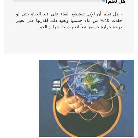
هل تعلم؟
- هل تعلم أن الإبل تستطيع البقاء على قيد الحياة حتى لو
فقدت 40% من ماء جسمها ويعود ذلك لقدرتها على تغيير
درجة حرارة جسمها تبعاً لتغير درجة حرارة الجو،
- هل تعلم أن أبقراط كتب في الطب أربعة مؤلفات هي:
الحكم، الأدلة، تنظيم التغذية، ورسالته في جروح الرأس.
ويعود له الفضل بأنه حرر الطب من الدين والفلسفة.
- هل تعلم أن المرجان إفراز حيواني يتكون في البحر ويتركب
من مادة كربونات الكلسيوم، وهو أحمر أو شديد الحمرة وهو
أجود أنواعه، ويمتاز بكبر الحجم ويسمى الش