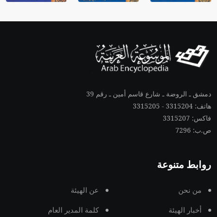
دمشق ـ الروضة ـ شارع قاسم أمين ـ رقم 39
هاتف: 3315204 - 3315205
فاكس: 3315207
ص.ب: 7296
روابط متنوعة
من نحن
عن الهيئة
أخبار الهيئة
كلمة المدير العام