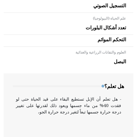
التسجيل الصوتي
علم الحياة (البيولوجيا)
تعدد أشكال البلورات
التحكم الموائم
العلوم والتقانات الزراعية والغذائية
- هل تعلم أن الأبلق نوع من الفنون الهندسية التي ارتبطت
بالعمارة الإسلامية في بلاد الشام ومصر خاصة، حيث يحرص
البصل
المعمار على بناء مداميكه وخاصة في الواجهات
هل تعلم؟
- هل تعلم أن الإبل تستطيع البقاء على قيد الحياة حتى لو
فقدت 40% من ماء جسمها ويعود ذلك لقدرتها على تغيير
درجة حرارة جسمها تبعاً لتغير درجة حرارة الجو،