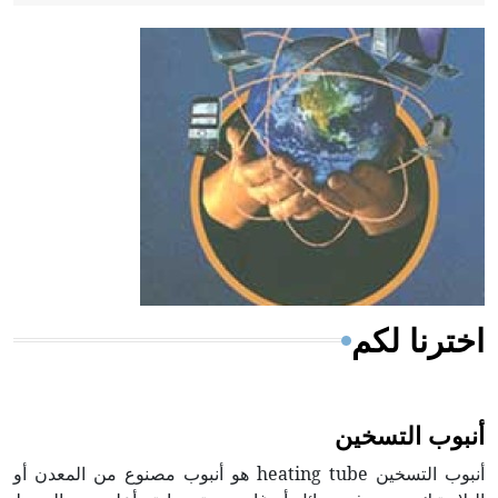
- هل تعلم أن أبقراط كتب في الطب أربعة مؤلفات هي:
الحكم، الأدلة، تنظيم التغذية، ورسالته في جروح الرأس.
ويعود له الفضل بأنه حرر الطب من الدين والفلسفة.
- هل تعلم أن المرجان إفراز حيواني يتكون في البحر ويتركب
من مادة كربونات الكلسيوم، وهو أحمر أو شديد الحمرة وهو
أجود أنواعه، ويمتاز بكبر الحجم ويسمى الش
اخترنا لكم
أنبوب التسخين
أنبوب التسخين heating tube هو أنبوب مصنوع من المعدن أو