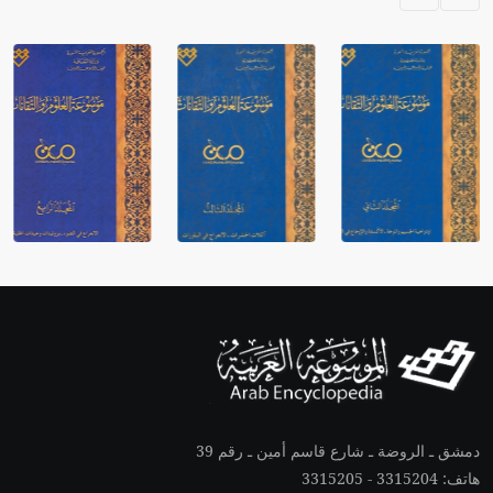
دمشق ـ الروضة ـ شارع قاسم أمين ـ رقم 39
هاتف: 3315204 - 3315205