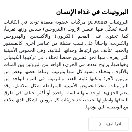
البروتينات في غذاء الإنسان
البروتينات proteins مركّبات عضوية معقدة توجد في الكائنات
الحية يُشكِّل فيها عنصر الآزوت (النتروجين) سدس وزنها تقريباً،
كما تحتوي على الفحم (الكربون) والأكسجين والهدروجين
والكبريت، وأحياناً على نسب ضئيلة من عناصر أخرى كالفسفور
والحديد. تتألف من ارتباط وحداتها البنائية، وهي الحموض الأمينية
التي يعرف منها نحو عشرين حمضاً تختلف في تركيبها الكيميائي
وخواصها. يراوح عددها في الجزيء الواحد من البروتين بين المئات
والألوف، وتختلف نسبة كل منها وترتيب ارتباط بعضها ببعض من
بروتين لآخر؛ ولكنها ثابتة العدد والترتيب في النوع الواحد من
البروتينات. تتخذ الحموض الأمينية المترابطة شكل سلاسل، وقد
يضم الجزيء الواحد منها سلسلة واحدة أو أكثر تختلف في طرق
التفافها وانطوائها بحيث تأخذ جزيئات كل بروتين الشكل الذي يتلاءم
مع الوظيفة التي يؤديها.
اقرأ المزيد