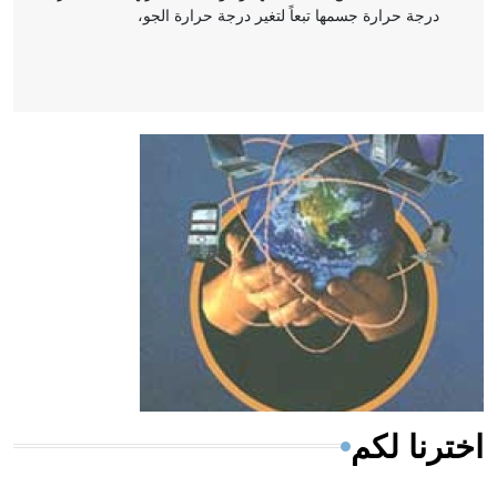
درجة حرارة جسمها تبعاً لتغير درجة حرارة الجو،
- هل تعلم أن أبقراط كتب في الطب أربعة مؤلفات هي:
الحكم، الأدلة، تنظيم التغذية، ورسالته في جروح الرأس.
ويعود له الفضل بأنه حرر الطب من الدين والفلسفة.
- هل تعلم أن المرجان إفراز حيواني يتكون في البحر ويتركب
من مادة كربونات الكلسيوم، وهو أحمر أو شديد الحمرة وهو
أجود أنواعه، ويمتاز بكبر الحجم ويسمى الش
اخترنا لكم