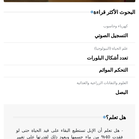
البحوث الأكثر قراءة
كهرباء وحاسوب
التسجيل الصوتي
علم الحياة (البيولوجيا)
تعدد أشكال البلورات
التحكم الموائم
العلوم والتقانات الزراعية والغذائية
- هل تعلم أن الأبلق نوع من الفنون الهندسية التي ارتبطت
بالعمارة الإسلامية في بلاد الشام ومصر خاصة، حيث يحرص
البصل
المعمار على بناء مداميكه وخاصة في الواجهات
هل تعلم؟
- هل تعلم أن الإبل تستطيع البقاء على قيد الحياة حتى لو
فقدت 40% من ماء جسمها ويعود ذلك لقدرتها على تغيير