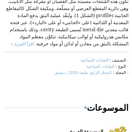
تكون هذه المُنتجات مصمتة مثل القضبان أو مفرغة مثل الأنابيب،
وهي دائرية المقطع العرضي أو مضلّعة، ومكيفة الشكل كالمقاطع
الجانبية profiles (الشكل 1). وتُنفّذ عملية البثق بدفع المادة
المعدنية أو اللدائنية (على «الحامي» أو على «البارد»)، عبر فتحة
قالب معدني metal die تُسمى الطبعة cavity، وذلك باستخدام
مكابس هدروليكية أو لوالب ميكانيكية. تتكوَّن معظم المواد
المشكلة بالبثق من معادن أو لدائن أو مواد خزفية.
اقرأ المزيد »
- التصنيف :
التقانات الصناعية
- النوع :
التقانات الصناعية
- المجلد :
المجلد الرابع، طبعة 2018، دمشق
الموسوعات
الموسوعة العربية