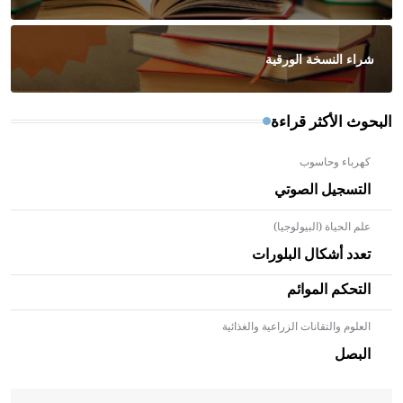
شراء النسخة الورقية
البحوث الأكثر قراءة
كهرباء وحاسوب
التسجيل الصوتي
علم الحياة (البيولوجيا)
تعدد أشكال البلورات
التحكم الموائم
العلوم والتقانات الزراعية والغذائية
- هل تعلم أن الأبلق نوع من الفنون الهندسية التي ارتبطت
بالعمارة الإسلامية في بلاد الشام ومصر خاصة، حيث يحرص
البصل
المعمار على بناء مداميكه وخاصة في الواجهات