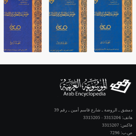
دمشق ـ الروضة ـ شارع قاسم أمين ـ رقم 39
هاتف: 3315204 - 3315205
فاكس: 3315207
ص.ب: 7296