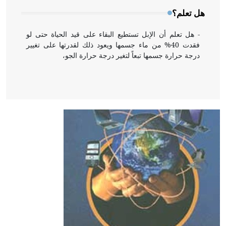
هل تعلم؟
- هل تعلم أن الإبل تستطيع البقاء على قيد الحياة حتى لو
فقدت 40% من ماء جسمها ويعود ذلك لقدرتها على تغيير
درجة حرارة جسمها تبعاً لتغير درجة حرارة الجو،
- هل تعلم أن أبقراط كتب في الطب أربعة مؤلفات هي:
الحكم، الأدلة، تنظيم التغذية، ورسالته في جروح الرأس.
ويعود له الفضل بأنه حرر الطب من الدين والفلسفة.
- هل تعلم أن المرجان إفراز حيواني يتكون في البحر ويتركب
من مادة كربونات الكلسيوم، وهو أحمر أو شديد الحمرة وهو
أجود أنواعه، ويمتاز بكبر الحجم ويسمى الش