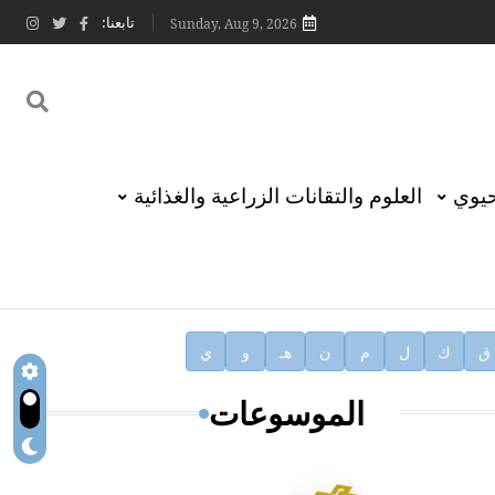
تابعنا:
Sunday, Aug 9, 2026
حيوي
العلوم والتقانات الزراعية والغذائية
ق
ك
ل
م
ن
هـ
و
ي
الموسوعات