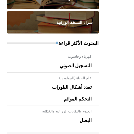
شراء النسخة الورقية
البحوث الأكثر قراءة
كهرباء وحاسوب
التسجيل الصوتي
علم الحياة (البيولوجيا)
تعدد أشكال البلورات
التحكم الموائم
العلوم والتقانات الزراعية والغذائية
- هل تعلم أن الأبلق نوع من الفنون
الهندسية التي ارتبطت بالعمارة
البصل
الإسلامية في بلاد الشام ومصر خاصة،
حيث يحرص المعمار على بناء مداميكه