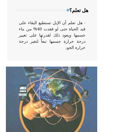
وخاصة في الواجهات
هل تعلم؟
- هل تعلم أن الإبل تستطيع البقاء على
قيد الحياة حتى لو فقدت 40% من ماء
جسمها ويعود ذلك لقدرتها على تغيير
درجة حرارة جسمها تبعاً لتغير درجة
حرارة الجو،
- هل تعلم أن أبقراط كتب في الطب
أربعة مؤلفات هي: الحكم، الأدلة، تنظيم
التغذية، ورسالته في جروح الرأس.
ويعود له الفضل بأنه حرر الطب من
الدين والفلسفة.
- هل تعلم أن المرجان إفراز حيواني
يتكون في البحر ويتركب من مادة
كربونات الكلسيوم، وهو أحمر أو شديد
الحمرة وهو أجود أنواعه، ويمتاز بكبر