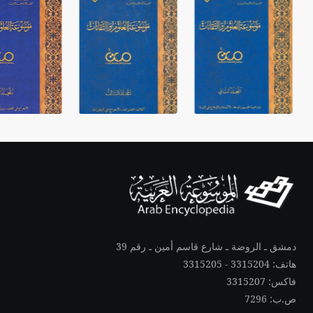
دمشق ـ الروضة ـ شارع قاسم أمين ـ رقم 39
هاتف: 3315204 - 3315205
فاكس: 3315207
ص.ب: 7296