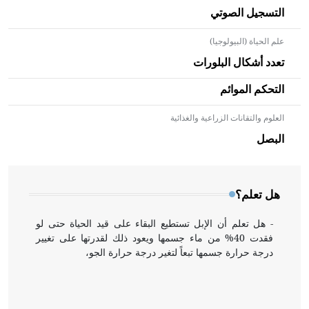
التسجيل الصوتي
علم الحياة (البيولوجيا)
تعدد أشكال البلورات
التحكم الموائم
العلوم والتقانات الزراعية والغذائية
- هل تعلم أن الأبلق نوع من الفنون الهندسية التي ارتبطت
بالعمارة الإسلامية في بلاد الشام ومصر خاصة، حيث يحرص
البصل
المعمار على بناء مداميكه وخاصة في الواجهات
هل تعلم؟
- هل تعلم أن الإبل تستطيع البقاء على قيد الحياة حتى لو
فقدت 40% من ماء جسمها ويعود ذلك لقدرتها على تغيير
درجة حرارة جسمها تبعاً لتغير درجة حرارة الجو،