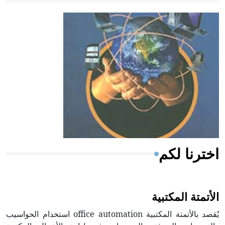
- هل تعلم أن أبقراط كتب في الطب أربعة مؤلفات هي:
الحكم، الأدلة، تنظيم التغذية، ورسالته في جروح الرأس.
ويعود له الفضل بأنه حرر الطب من الدين والفلسفة.
- هل تعلم أن المرجان إفراز حيواني يتكون في البحر ويتركب
من مادة كربونات الكلسيوم، وهو أحمر أو شديد الحمرة وهو
أجود أنواعه، ويمتاز بكبر الحجم ويسمى الش
اخترنا لكم
الأتمتة المكتبية
يُقصد بالأتمتة المكتبية office automation استخدام الحواسيب