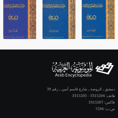
دمشق ـ الروضة ـ شارع قاسم أمين ـ رقم 39
هاتف: 3315204 - 3315205
فاكس: 3315207
ص.ب: 7296