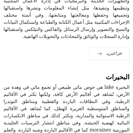
والتجهيزات الحديثة والبرمجيات في إدارة الأعمال المكتبية
وتنظيمها وتنفيذها، مثل إنشاء المعلومات ونشرها واستقبالها
وتجميعها وحفظها ومعالجتها ومتابعتها، وفي أتمتة مختلف
الإجراءات المكتبية مثل أعمال الكتابة والطباعة واستكمال البيانات
والنسخ والتصوير وإرسال الرسائل والفاكس والتيلكس واستقبالها
وإدارة السجلات والوثائق والمحادثات والتحويلات الهاتفية.
اقرأ المزيد
البحيرات
البحيرة lake هي حوض مائي طبيعي أو تجمع مائي في وهدة من
الأرض، تُشاهد في أقاليم الأرض كافة، ولكنها تكثر في الأقاليم
الرطبة، وفي النطاقات الباردة والقطبية ومناطق التوندرا
والمناطق المتوسطية الغزيرة الهطل، كما تُشاهد في الأقاليم
الرطبة الاستوائية والمدارية، وتكثر كذلك في مناطق الانكسارات
البنائية كهضبة الحبشة، وفي مناطق انتشار الترسبات الجليدية
المورينية moraines كما في الأقاليم الباردة وشبه الباردة. والعلم