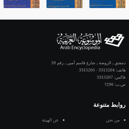
دمشق ـ الروضة ـ شارع قاسم أمين ـ رقم 39
هاتف: 3315204 - 3315205
فاكس: 3315207
ص.ب: 7296
روابط متنوعة
من نحن
عن الهيئة