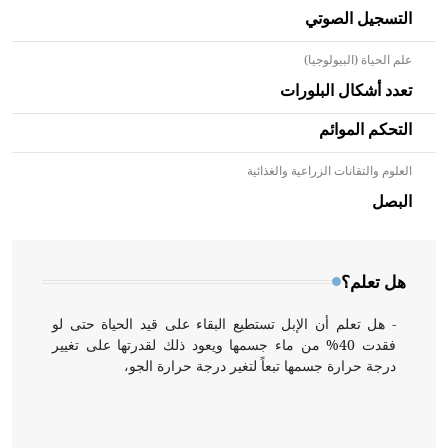
التسجيل الصوتي
علم الحياة (البيولوجيا)
تعدد أشكال البلورات
التحكم الموائم
العلوم والتقانات الزراعية والغذائية
- هل تعلم أن الأبلق نوع من الفنون الهندسية التي ارتبطت
بالعمارة الإسلامية في بلاد الشام ومصر خاصة، حيث يحرص
البصل
المعمار على بناء مداميكه وخاصة في الواجهات
هل تعلم؟
- هل تعلم أن الإبل تستطيع البقاء على قيد الحياة حتى لو
فقدت 40% من ماء جسمها ويعود ذلك لقدرتها على تغيير
درجة حرارة جسمها تبعاً لتغير درجة حرارة الجو،