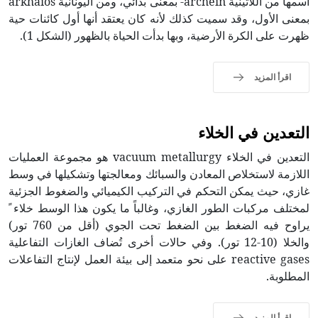
اسمها من اللاتينية archēin- بمعنى بدائي، ومن اليونانية arkhaios
بمعنى الأول، وقد سميت كذلك لأنه كان يعتقد أنها أول كائنات حية
ظهرت على الكرة الأرضية، وبها بدأت الحياة بالظهور (الشكل 1).
اقرأ المزيد
التعدين في الخلاء
التعدين في الخلاء vacuum metallurgy هو مجموعة العمليات
اللازمة لاستخلاص المعادن والسبائك ومعالجتها وتشكيلها في وسط
غازي، حيث يمكن التحكم في التركيب الكيميائي والضغوط الجزئية
لمختلف مركبات الطور الغازي، وغالباً ما يكون هذا الوسط خلاء ً
يراوح فيه الضغط بين الضغط تحت الجوي (أقل من 760 تور)
والخلا (10-12 تور). وفي حالات أخرى تُضاف الغازات التفاعلية
reactive gases على نحو متعمد إلى بيئة العمل لإنتاج التفاعلات
المطلوبة.
اقرأ المزيد