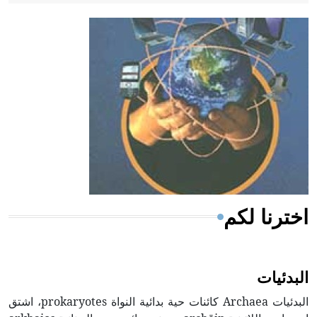
- هل تعلم أن أبقراط كتب في الطب أربعة مؤلفات هي:
الحكم، الأدلة، تنظيم التغذية، ورسالته في جروح الرأس.
ويعود له الفضل بأنه حرر الطب من الدين والفلسفة.
- هل تعلم أن المرجان إفراز حيواني يتكون في البحر ويتركب
من مادة كربونات الكلسيوم، وهو أحمر أو شديد الحمرة وهو
أجود أنواعه، ويمتاز بكبر الحجم ويسمى الش
اخترنا لكم
البدئيات
البدئيات Archaea كائنات حية بدائية النواة prokaryotes، اشتق