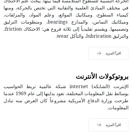
الحركة النسبية للسطوح المتلامسة فيما بينها. يبحث علم الاحتكاك
في مختلف المبادئ العلمية والتقانية التي تختص بالحركة، ومنها
كيمياء السطوح، وميكانيك الموائع، وعلم المواد، والمزلقات،
وميكانيك التماس، والمدارج bearings، ومنظومات التزليق
وتصميمها. ويقسم تقليدياً إلى ثلاثة فروع هي: الاحتكاك friction،
والتزليق lubrication، والتأكل wear.
اقرأ المزيد
بروتوكولات الأنترنت
الإنترنت (الشابكة) internet شبكة عالمية تربط الحواسيب
بوسائط نقل المعلومات المختلفة، تعود بدايتها إلى عام 1969 عندما
طرحت وزارة الدفاع الأمريكية مشروعاً كان الغرض منه تبادل
المعلومات.
اقرأ المزيد