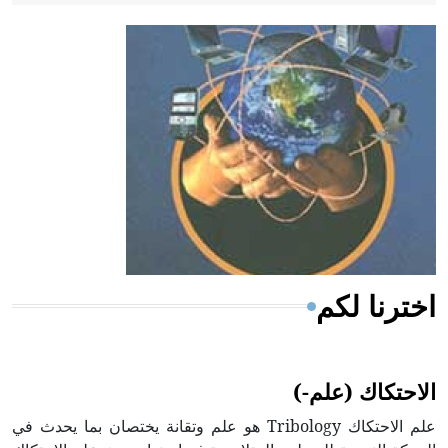
- هل تعلم أن أبقراط كتب في الطب أربعة مؤلفات هي:
الحكم، الأدلة، تنظيم التغذية، ورسالته في جروح الرأس.
ويعود له الفضل بأنه حرر الطب من الدين والفلسفة.
- هل تعلم أن المرجان إفراز حيواني يتكون في البحر ويتركب
من مادة كربونات الكلسيوم، وهو أحمر أو شديد الحمرة وهو
أجود أنواعه، ويمتاز بكبر الحجم ويسمى الش
اخترنا لكم
الاحتكاك (علم-)
علم الاحتكاك Tribology هو علم وتقانة يختصان بما يحدث في