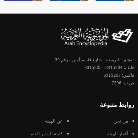
دمشق ـ الروضة ـ شارع قاسم أمين ـ رقم 39
هاتف: 3315204 - 3315205
فاكس: 3315207
ص.ب: 7296
روابط متنوعة
من نحن
عن الهيئة
أخبار الهيئة
كلمة المدير العام