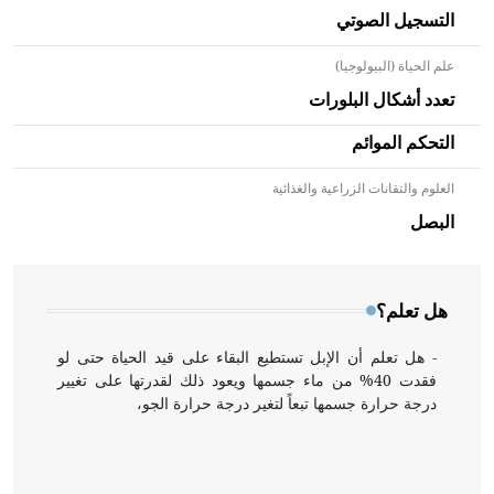
التسجيل الصوتي
علم الحياة (البيولوجيا)
تعدد أشكال البلورات
التحكم الموائم
العلوم والتقانات الزراعية والغذائية
- هل تعلم أن الأبلق نوع من الفنون الهندسية التي ارتبطت
بالعمارة الإسلامية في بلاد الشام ومصر خاصة، حيث يحرص
البصل
المعمار على بناء مداميكه وخاصة في الواجهات
هل تعلم؟
- هل تعلم أن الإبل تستطيع البقاء على قيد الحياة حتى لو
فقدت 40% من ماء جسمها ويعود ذلك لقدرتها على تغيير
درجة حرارة جسمها تبعاً لتغير درجة حرارة الجو،