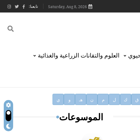
تابعنا:
Saturday, Aug 8, 2026
حيوي
العلوم والتقانات الزراعية والغذائية
ق
ك
ل
م
ن
هـ
و
ي
الموسوعات