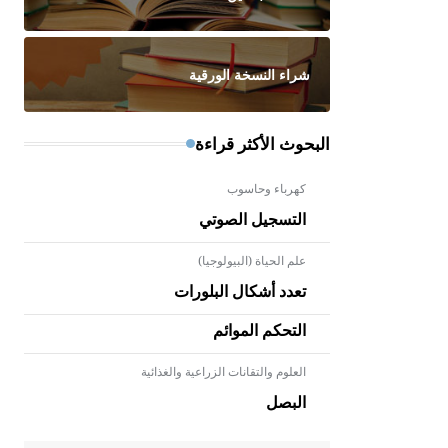
شراء النسخة الورقية
البحوث الأكثر قراءة
كهرباء وحاسوب
التسجيل الصوتي
علم الحياة (البيولوجيا)
تعدد أشكال البلورات
التحكم الموائم
العلوم والتقانات الزراعية والغذائية
- هل تعلم أن الأبلق نوع من الفنون
الهندسية التي ارتبطت بالعمارة
البصل
الإسلامية في بلاد الشام ومصر خاصة،
حيث يحرص المعمار على بناء مداميكه