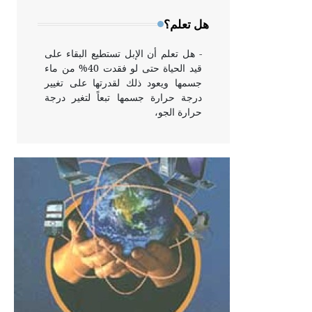
وخاصة في الواجهات
هل تعلم؟
- هل تعلم أن الإبل تستطيع البقاء على
قيد الحياة حتى لو فقدت 40% من ماء
جسمها ويعود ذلك لقدرتها على تغيير
درجة حرارة جسمها تبعاً لتغير درجة
حرارة الجو،
- هل تعلم أن أبقراط كتب في الطب
أربعة مؤلفات هي: الحكم، الأدلة، تنظيم
التغذية، ورسالته في جروح الرأس.
ويعود له الفضل بأنه حرر الطب من
الدين والفلسفة.
- هل تعلم أن المرجان إفراز حيواني
يتكون في البحر ويتركب من مادة
كربونات الكلسيوم، وهو أحمر أو شديد
الحمرة وهو أجود أنواعه، ويمتاز بكبر