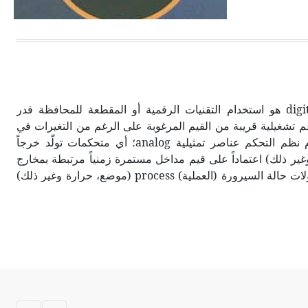
الحجم ويسمى الش
التحكم الرقمي digital control هو استخدام التقنيات الرقمية أو المقطعة للمحافظة قدر
تشغيلية قريبة من القيم المرغوبة على الرغم من التغيرات في
بيئة التشغيل. تقليدياً تستخدم نظم التحكم عناصر تمثيلية analog؛ أي متحكمات تولّد خرجاً
غير ذلك) اعتماداً على قيم مداخل مستمرة زمنياً مرتبطة بمخارج
أجهزة القياس التمثيلية لمتحولات حالة السيرورة (العملية) process (موضع، حرارة وغير ذلك)