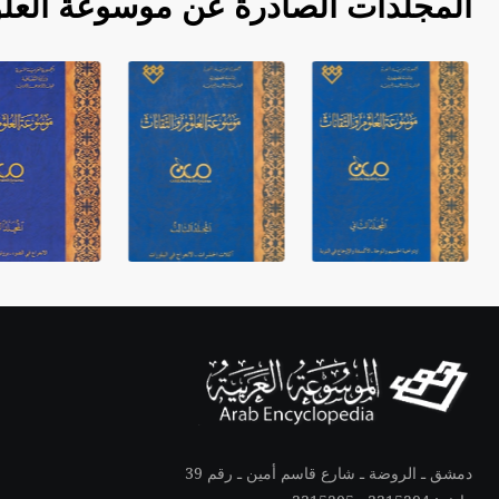
المجلدات الصادرة عن موسوعة العلو
دمشق ـ الروضة ـ شارع قاسم أمين ـ رقم 39