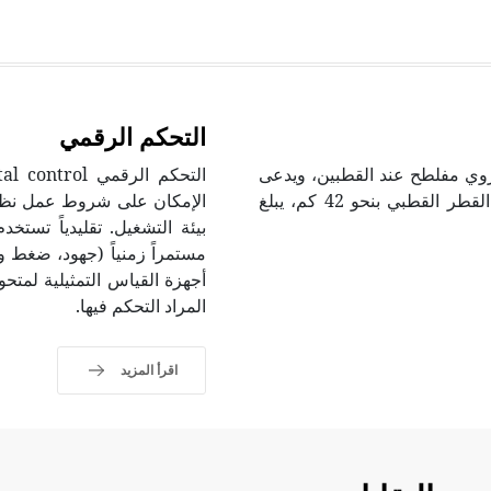
التحكم الرقمي
كروي مفلطح عند القطبين، ويدعى
المجسم الأرضي geoid، إذ يزيد طول القطر الاستوائي على القطر القطبي بنحو 42 كم، يبلغ
الإمكان على شروط عمل نظم 
مستمراً زمنياً (جهود، ضغط و
المراد التحكم فيها.
اقرأ المزيد