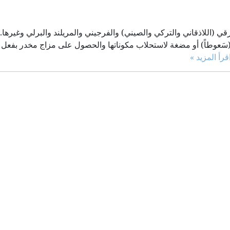
لتبغ الشرقي (اللاذقاني والتركي والصيني) والفرجيني والمريلند والبرلي وغيرها
سَعوطاً) أو مضغة لاستحلاب مكوناتها والحصول على مزاج مخدر بفعل م
قرأ المزيد »