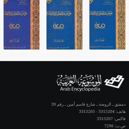
دمشق ـ الروضة ـ شارع قاسم أمين ـ رقم 39
هاتف: 3315204 - 3315205
فاكس: 3315207
ص.ب: 7296