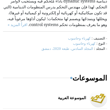
دينامية dynamic systems بأداء مُتَحكَّم فيه ويستجيب لأوامر
التحكم. لهذا فإن مهندس التحكم يدرس المنظومات الدينامية (التي
قد تكون ميكانيكية أو كهربائية أو إلكترونية أو كيميائية أو غيرها)،
ويحللها وينمذجُها ويصمم لها متحكمات؛ ليكون أداؤها مرغوباً فيه،
وهو ما يعرف بمنظومات تحكم control systems.
اقرأ المزيد »
- التصنيف :
كهرباء وحاسوب
- النوع :
كهرباء وحاسوب
- المجلد :
المجلد السادس، طبعة 2020، دمشق
الموسوعات
الموسوعة العربية