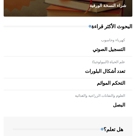
شراء النسخة الورقية
البحوث الأكثر قراءة
كهرباء وحاسوب
التسجيل الصوتي
علم الحياة (البيولوجيا)
تعدد أشكال البلورات
التحكم الموائم
العلوم والتقانات الزراعية والغذائية
- هل تعلم أن الأبلق نوع من الفنون الهندسية التي ارتبطت
بالعمارة الإسلامية في بلاد الشام ومصر خاصة، حيث يحرص
البصل
المعمار على بناء مداميكه وخاصة في الواجهات
هل تعلم؟