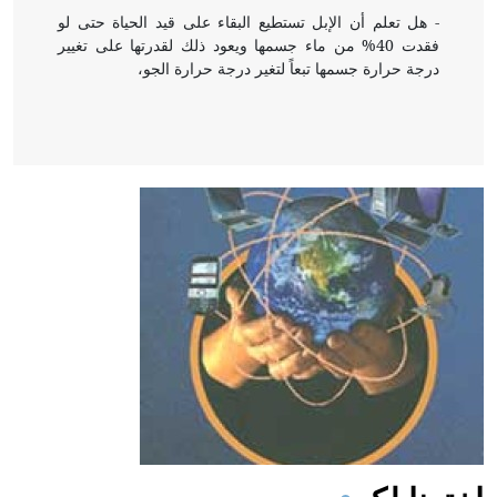
- هل تعلم أن الإبل تستطيع البقاء على قيد الحياة حتى لو
فقدت 40% من ماء جسمها ويعود ذلك لقدرتها على تغيير
درجة حرارة جسمها تبعاً لتغير درجة حرارة الجو،
- هل تعلم أن أبقراط كتب في الطب أربعة مؤلفات هي:
الحكم، الأدلة، تنظيم التغذية، ورسالته في جروح الرأس.
ويعود له الفضل بأنه حرر الطب من الدين والفلسفة.
- هل تعلم أن المرجان إفراز حيواني يتكون في البحر ويتركب
من مادة كربونات الكلسيوم، وهو أحمر أو شديد الحمرة وهو
أجود أنواعه، ويمتاز بكبر الحجم ويسمى الش