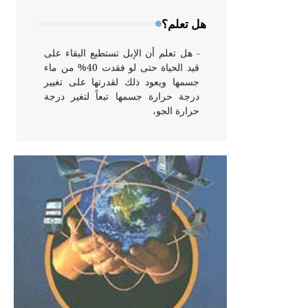
وخاصة في الواجهات
هل تعلم؟
- هل تعلم أن الإبل تستطيع البقاء على
قيد الحياة حتى لو فقدت 40% من ماء
جسمها ويعود ذلك لقدرتها على تغيير
درجة حرارة جسمها تبعاً لتغير درجة
حرارة الجو،
- هل تعلم أن أبقراط كتب في الطب
أربعة مؤلفات هي: الحكم، الأدلة، تنظيم
التغذية، ورسالته في جروح الرأس.
ويعود له الفضل بأنه حرر الطب من
الدين والفلسفة.
- هل تعلم أن المرجان إفراز حيواني
يتكون في البحر ويتركب من مادة
كربونات الكلسيوم، وهو أحمر أو شديد
الحمرة وهو أجود أنواعه، ويمتاز بكبر