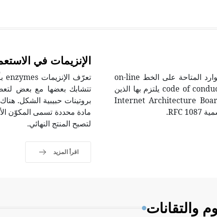
الإنزيمات في الاستعم
تهتم أخلاقيات الإنترنت internet ethics بكيفية استعمال الموارد المتاحة على الخط on-line
تعر
استعمالاً مناسباً، وتنشد التوصل إلى قوانين تتعلق بالتصرف code of conduct يلتزم بها الذين
تتشابك بعضها مع بعض لتعطي
ترنت. قدم مجلس بنيان الإنترنت Internet Architecture Board (IAB)
بروتينات حبيبية الشكل. هناك
مادة محددة تسمى المكوّن الأو
لتصبح المنتج النهائي.
اقرأ المزيد
م والتقانات