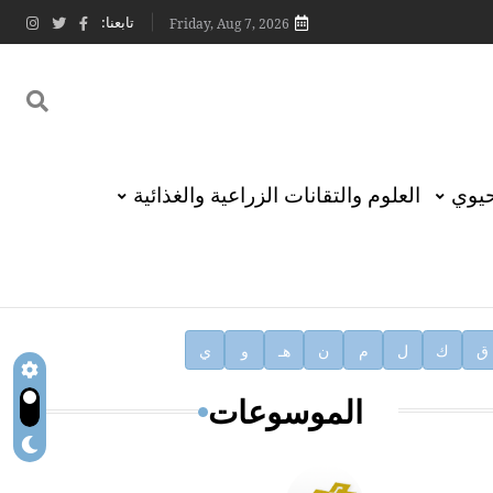
تابعنا:
Friday, Aug 7, 2026
حيوي
العلوم والتقانات الزراعية والغذائية
ق
ك
ل
م
ن
هـ
و
ي
الموسوعات