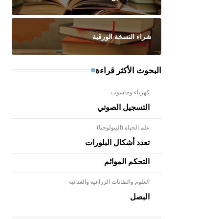
شراء النسخة الورقية
البحوث الأكثر قراءة
كهرباء وحاسوب
التسجيل الصوتي
علم الحياة (البيولوجيا)
تعدد أشكال البلورات
التحكم الموائم
العلوم والتقانات الزراعية والغذائية
- هل تعلم أن الأبلق نوع من الفنون
الهندسية التي ارتبطت بالعمارة
البصل
الإسلامية في بلاد الشام ومصر خاصة،
حيث يحرص المعمار على بناء مداميكه