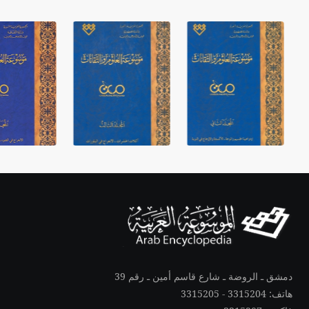
دمشق ـ الروضة ـ شارع قاسم أمين ـ رقم 39
هاتف: 3315204 - 3315205