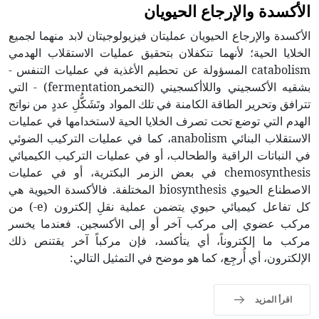
الأكسدة والإرجاع الحيويان
الأكسدة والإرجاع الحيويان عمليتان فيزيولوجيتان لابد منهما لجميع
الخلايا الحية؛ لأنهما تتكفلان بتحقيق عمليات الاستقلاب الهدمي
catabolism المسؤولة عن تحطيم الأغذية في عمليات التنفس -
بشقيه الأكسجيني واللاأكسجيني (التخمرfermentation) - التي
تترافق وتحرير الطاقة الكامنة في تلك المواد وتَشَكُّلِ عددٍ من نواتج
الهدم التي توضع تحت تصرف الخلايا الحية لاستخدامها في عمليات
الاستقلاب البنائي anabolism، كما في عمليات التركيب الضوئي
في النباتات الراقية والطحالب، أو في عمليات التركيب الكيميائي
chemosynthesis في بعض الزمر البكترية، أو في عمليات
الاصطناع الحيوي biosynthesis المختلفة. فالأكسدة الحيوية هي
كل تفاعل كيميائي حيوي يتضمن عملية نقلِ إلكترون (e-) من
مركب عضوي إلى مركب آخر أو إلى الأكسجين. فعندما يخسر
مركب ما إلكتروناً، أي يتأكسد، فإن مركباً آخر يقتنص ذلك
الإلكترون، أي أُرجِع، كما هو موضح في التمثيل التالي:
اقرأ المزيد