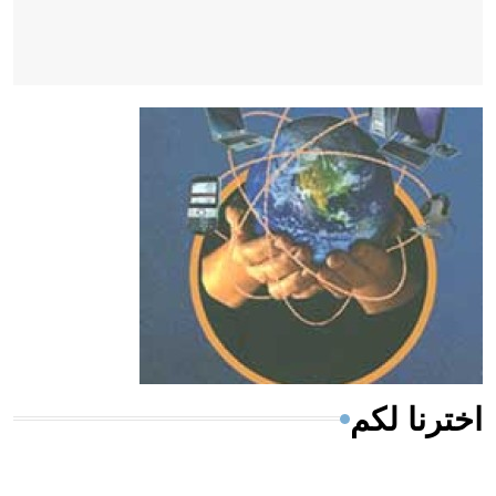
- هل تعلم أن أبقراط كتب في الطب أربعة مؤلفات هي:
الحكم، الأدلة، تنظيم التغذية، ورسالته في جروح الرأس.
ويعود له الفضل بأنه حرر الطب من الدين والفلسفة.
- هل تعلم أن المرجان إفراز حيواني يتكون في البحر ويتركب
من مادة كربونات الكلسيوم، وهو أحمر أو شديد الحمرة وهو
أجود أنواعه، ويمتاز بكبر الحجم ويسمى الش
اخترنا لكم