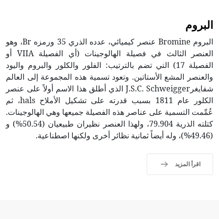
البروم
البروم Bromine عنصر كيميائي، عدده الذري 35 ورمزه Br، وهو
العنصر الثالث في فصيلة الهالوجينات (أي الفصيلة VIIA أو
الفصيلة 17) التي تضم بالترتيب: الفلور والكلور والبروم واليود
والعنصر المشع الأستاتين. وتعود تسمية هذه المجموعة إلى العالم
شفايغرJ.S.C. Schweigger الذي أطلق هذا الاسم أولاً على عنصر
الكلور عام 1811 بسبب قدرته على تشكيل الأملاح hals، ثم
عُمِّمت التسمية على عناصر هذه الفصيلة جميعها وهي الهالوجينات.
كتلته الذرية 79.904، ولهذا العنصر نظيران طبيعيان (50.54%) و
(49.46%)، وله أيضاً ثمانية نظائر أخرى ولكنها اصطناعية.
اقرأ المزيد