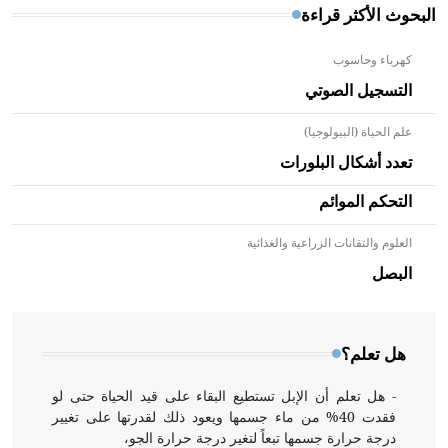
البحوث الأكثر قراءة
كهرباء وحاسوب
التسجيل الصوتي
علم الحياة (البيولوجيا)
تعدد أشكال البلورات
التحكم الموائم
العلوم والتقانات الزراعية والغذائية
- هل تعلم أن الأبلق نوع من الفنون الهندسية التي ارتبطت
بالعمارة الإسلامية في بلاد الشام ومصر خاصة، حيث يحرص
البصل
المعمار على بناء مداميكه وخاصة في الواجهات
هل تعلم؟
- هل تعلم أن الإبل تستطيع البقاء على قيد الحياة حتى لو
فقدت 40% من ماء جسمها ويعود ذلك لقدرتها على تغيير
درجة حرارة جسمها تبعاً لتغير درجة حرارة الجو،