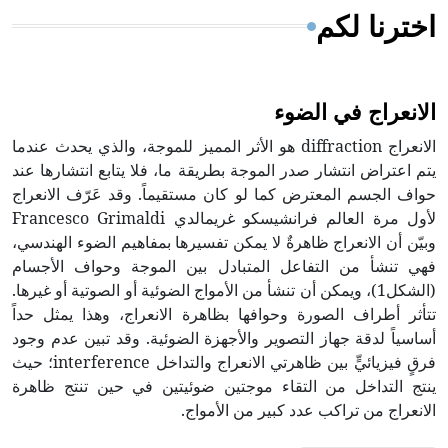
اخترنا لكم
الانعراج في الضوء
الانعراج diffraction هو الأثر المميز للموجة، والذي يحدث عندما
يتم اعتراض انتشار صدر الموجة بطريقة ما، فلا يتابع انتشارها عند
حواف الجسم المعترض كما لو كان مستقيماً. وقد عَرّف الانعراج
لأول مرة العالم فرانشيسكو غريمالدي Francesco Grimaldi
وبيّن أن الانعراج ظاهرةٌ لا يمكن تفسيرها بمفاهيم الضوء الهندسي،
فهي تنشأ من التفاعل المتبادل بين الموجة وحواف الأجسام
(الشكل1)، ويمكن أن تنشأ من الأمواج الضوئية أو الصوتية أو غيرها.
تتأثر أطراف الصورة وحوافها بظاهرة الانعراج، وهذا يمثل حداً
أساسياً لدقة جهاز التصوير والأجهزة الضوئية. وقد تبين عدم وجود
فرقٍ فيزيائيٍّ بين ظاهرتي الانعراج والتداخل interference؛ حيث
ينتج التداخل من التقاء موجتين ضوئيتين في حين تنتج ظاهرة
الانعراج من تراكب عدد كبير من الأمواج.