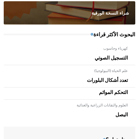
شراء النسخة الورقية
البحوث الأكثر قراءة
كهرباء وحاسوب
التسجيل الصوتي
علم الحياة (البيولوجيا)
تعدد أشكال البلورات
التحكم الموائم
العلوم والتقانات الزراعية والغذائية
- هل تعلم أن الأبلق نوع من الفنون الهندسية التي ارتبطت
بالعمارة الإسلامية في بلاد الشام ومصر خاصة، حيث يحرص
البصل
المعمار على بناء مداميكه وخاصة في الواجهات