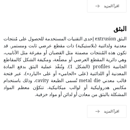
اقرأ المزيد
البثق
البثق extrusion إحدى التقنيات المستخدمة للحصول على مُنتجات
معدنية ولدائنية (بلاستيكية) ذات مقطع عرضي ثابت ومستمر. قد
تكون هذه المُنتجات مصمتة مثل القضبان أو مفرغة مثل الأنابيب،
وهي دائرية المقطع العرضي أو مضلّعة، ومكيفة الشكل كالمقاطع
الجانبية profiles (الشكل 1). وتُنفّذ عملية البثق بدفع المادة
المعدنية أو اللدائنية (على «الحامي» أو على «البارد»)، عبر فتحة
قالب معدني metal die تُسمى الطبعة cavity، وذلك باستخدام
مكابس هدروليكية أو لوالب ميكانيكية. تتكوَّن معظم المواد
المشكلة بالبثق من معادن أو لدائن أو مواد خزفية.
اقرأ المزيد