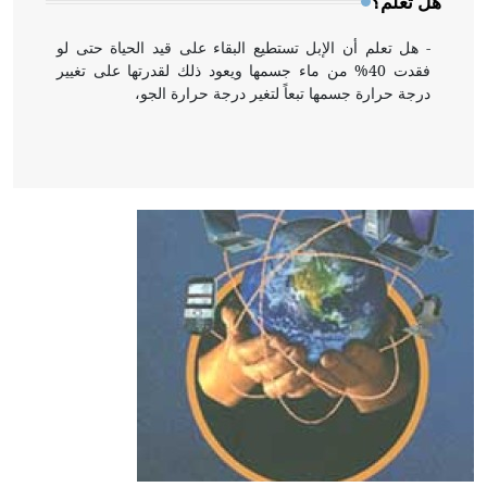
هل تعلم؟
- هل تعلم أن الإبل تستطيع البقاء على قيد الحياة حتى لو
فقدت 40% من ماء جسمها ويعود ذلك لقدرتها على تغيير
درجة حرارة جسمها تبعاً لتغير درجة حرارة الجو،
- هل تعلم أن أبقراط كتب في الطب أربعة مؤلفات هي:
الحكم، الأدلة، تنظيم التغذية، ورسالته في جروح الرأس.
ويعود له الفضل بأنه حرر الطب من الدين والفلسفة.
- هل تعلم أن المرجان إفراز حيواني يتكون في البحر ويتركب
من مادة كربونات الكلسيوم، وهو أحمر أو شديد الحمرة وهو
أجود أنواعه، ويمتاز بكبر الحجم ويسمى الش