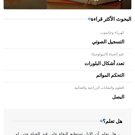
البحوث الأكثر قراءة
كهرباء وحاسوب
التسجيل الصوتي
علم الحياة (البيولوجيا)
تعدد أشكال البلورات
التحكم الموائم
العلوم والتقانات الزراعية والغذائية
- هل تعلم أن الأبلق نوع من الفنون الهندسية التي ارتبطت
بالعمارة الإسلامية في بلاد الشام ومصر خاصة، حيث يحرص
البصل
المعمار على بناء مداميكه وخاصة في الواجهات
هل تعلم؟
- هل تعلم أن الإبل تستطيع البقاء على قيد الحياة حتى لو