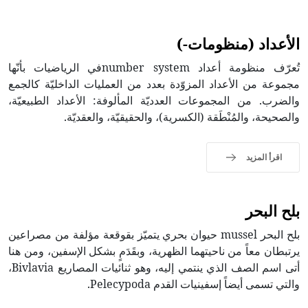
الأعداد (منظومات-)
تُعرّف منظومة أعداد number systemفي الرياضيات بأنّها
مجموعة من الأعداد المزوّدة بعدد من العمليات الداخليّة كالجمع
والضرب. من المجموعات العدديّة المألوفة: الأعداد الطبيعيّة،
والصحيحة، والمُنْطَقة (الكسرية)، والحقيقيّة، والعقديّة.
اقرأ المزيد
بلح البحر
بلح البحر mussel حيوان بحري يتميّز بقوقعة مؤلفة من مصراعين
يرتبطان معاً من ناحيتهما الظهرية، وبقَدَمٍ بشكل الإسفين، ومن هنا
أتى اسم الصف الذي ينتمي إليه، وهو ثنائيات المصاريع Bivlavia،
والتي تسمى أيضاً إسفينيات القدم Pelecypoda.