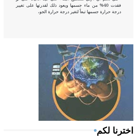
فقدت 40% من ماء جسمها ويعود ذلك لقدرتها على تغيير
درجة حرارة جسمها تبعاً لتغير درجة حرارة الجو،
- هل تعلم أن أبقراط كتب في الطب أربعة مؤلفات هي:
الحكم، الأدلة، تنظيم التغذية، ورسالته في جروح الرأس.
ويعود له الفضل بأنه حرر الطب من الدين والفلسفة.
- هل تعلم أن المرجان إفراز حيواني يتكون في البحر ويتركب
من مادة كربونات الكلسيوم، وهو أحمر أو شديد الحمرة وهو
أجود أنواعه، ويمتاز بكبر الحجم ويسمى الش
اخترنا لكم