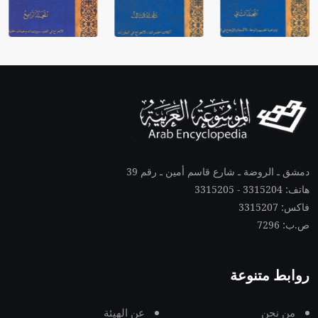
دمشق ـ الروضة ـ شارع قاسم أمين ـ رقم 39
هاتف: 3315204 - 3315205
فاكس: 3315207
ص.ب: 7296
روابط متنوعة
من نحن
عن الهيئة