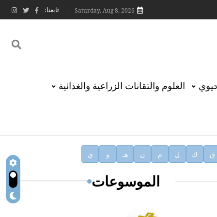
تابعنا:
Saturday, Aug 8, 2026
حيوي
العلوم والتقانات الزراعية والغذائية
ق
ك
ل
م
ن
هـ
و
ي
الموسوعات