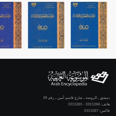
دمشق ـ الروضة ـ شارع قاسم أمين ـ رقم 39
هاتف: 3315204 - 3315205
فاكس: 3315207