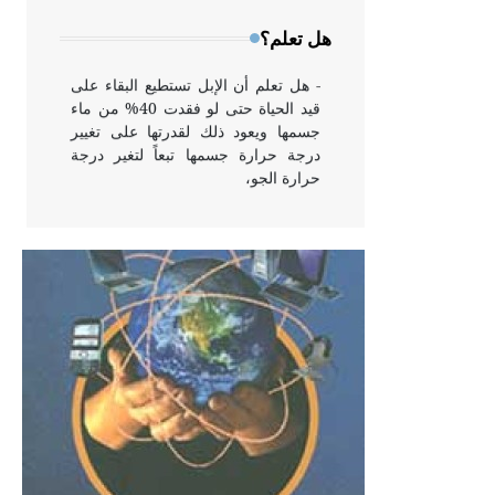
وخاصة في الواجهات
هل تعلم؟
- هل تعلم أن الإبل تستطيع البقاء على
قيد الحياة حتى لو فقدت 40% من ماء
جسمها ويعود ذلك لقدرتها على تغيير
درجة حرارة جسمها تبعاً لتغير درجة
حرارة الجو،
- هل تعلم أن أبقراط كتب في الطب
أربعة مؤلفات هي: الحكم، الأدلة، تنظيم
التغذية، ورسالته في جروح الرأس.
ويعود له الفضل بأنه حرر الطب من
الدين والفلسفة.
- هل تعلم أن المرجان إفراز حيواني
يتكون في البحر ويتركب من مادة
كربونات الكلسيوم، وهو أحمر أو شديد
الحمرة وهو أجود أنواعه، ويمتاز بكبر