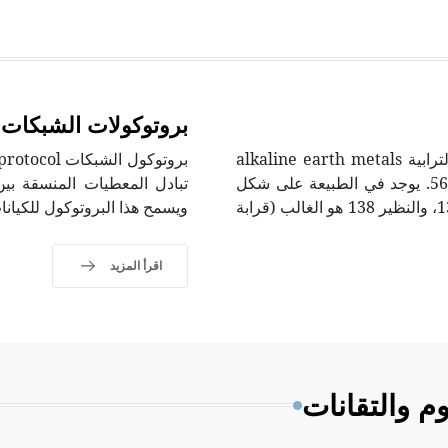
بروتوكولات الشبكات
الباريوم barium عنصر كيميائي في فصيلة المعادن القلوية الترابية alkaline earth metals
الفصيلة 2 (IIA) في الجدول الدوري، رمزه Ba وعدده الذري 56. يوجد في الطبيعة على شكل
تبادل المعطيات المنسقة بين
مركبات، وهو مزيج من نظائر يراوح عددها الكتلي بين 130 و 138، والنظير 138 هو الغالب (قرابة
ويسمح هذا البروتوكول للكيانات
اقرأ المزيد
م والتقانات