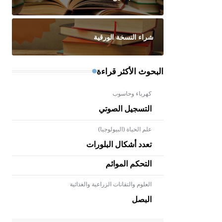
شراء النسخة الورقية
البحوث الأكثر قراءة
كهرباء وحاسوب
التسجيل الصوتي
علم الحياة (البيولوجيا)
تعدد أشكال البلورات
التحكم الموائم
العلوم والتقانات الزراعية والغذائية
- هل تعلم أن الأبلق نوع من الفنون
الهندسية التي ارتبطت بالعمارة
البصل
الإسلامية في بلاد الشام ومصر خاصة،
حيث يحرص المعمار على بناء مداميكه