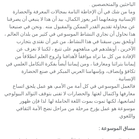
الباحثين والمتخصصين .
وما من شك في أن الإحاطة التامة بمجالات المعرفة والحضارة
الإنسانية وشعابهما أمر يعوز الكمال، بيد أن هذا لا ينبغي أن يصرفنا
عن محاولة تقديم القدر الممكن والمقبول منه . ونحن في صنيعنا
هذا نحاول أن نجاري النشاط الموسوعي في كثير من بلدان العالم ،
أونلحق بمن سبقنا في هذا النشاط، من غير أن نقتدي بتجارب
الآخرين ، أونقلدهم في مناهجهم على تتبع ، لكننا لا نعزف عن
الإفادة من كل ما نراه موافقاً لأهدافنا ولروح العلم انطلاقاً من
إيماننا بتراثنا ومعارفنا ، ومن إيماننا أيضاً بفكرة التكامل العلمي في
تكافؤ وإنصاف، وبإسهامنا العربي المبكر في صنع الحضارة
الإنسانية .
فالعمل الموسوعي في كل أمة من الأمم، هو عمل يلحق اتساع
معارفها واكتمال لغتها. والحضارات لا تفنى بتوقف التوالد البيولوجي
لصانعيها، لكنها تموت بموت اللغة الحاملة لها. لذا فإن ظهور
موسوعة هو عمل يؤرخ مرحلة من مراحل نضج الأمة الثقافي
واللغوي.
مساق الموسوعة :