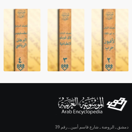
دمشق ـ الروضة ـ شارع قاسم أمين ـ رقم 39