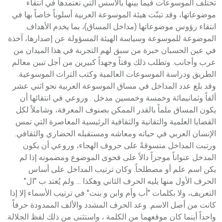
تختلف الموسوعات فيما بينها بالأسس التي تعتمدها في انتقاء
موضوعاتها، وقد تبنّت هيئة الموسوعة العربية أسلوباً خاصاً بها في
انتقاء رؤوس موضوعاتها (مداخل المساق)، بما يخدم الأهداف
الموضوعة للموسوعة وسياسة الهيئة المسؤولة عن إصدارها، آخذة
في عين الحسبان خبرة من سبق لهم التجربة في هذا الميدان من
عرب وأجانب. وتطلب ذلك وقتاً وجهداً كبيرين من أجل تبين معالم
الطريق ودراسة الموسوعات العالمية وكتب التراث الموسوعية.
وقد بلغ عدد المداخل في مساق الموسوعة العربية نحو اثني عشر
ألفاً وثمانيمائة وخمسة وخمسين مدخل . وروعي في انتقائها أن
يكون المساق ملماً بالقدر الممكن بصنوف المعرفة، وشاملاً لكل
القضايا العلمية والتقانية والثقافية الرئيسية المعاصرة التي تمس
الإنسان العربي في حياته ومعاشه ومستقبله الحضاري والثقافي.
ورتبت المداخل منسوقةً على حروف الهجاء، وروعي أن يكون
المدخل عنواناً موجزاً دالاً على فحوى الموضوع ومضمونه إذا لم
يكن اسم علم أو مصطلحاً. وكان ترتيب المداخل على أساس
الحرف الأول منها يليه الحرف الثاني وهكذا ... ولم يُعتد ب "ال"
التعريف، ولا بكلمات "أب وأم وابن و بنت" في ترتيب الأسماء إلا إذا
كانت من أصل الاسم. وعد الحرف المشدد والألف الممدودة حرفاً
واحداً أينما كان موقعهما من الكلمة ، واستثنى من ذلك لفظ الجلالة.