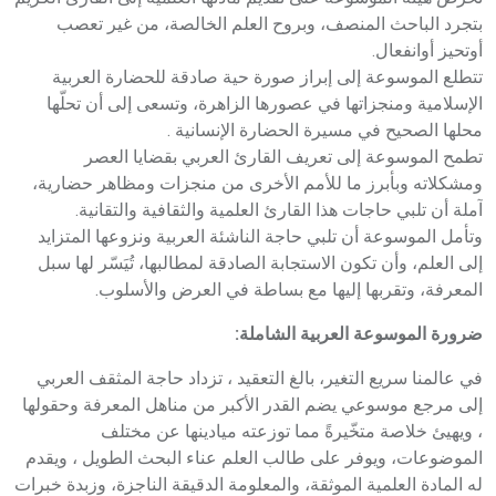
بتجرد الباحث المنصف، وبروح العلم الخالصة، من غير تعصب
أوتحيز أوانفعال.
تتطلع الموسوعة إلى إبراز صورة حية صادقة للحضارة العربية
الإسلامية ومنجزاتها في عصورها الزاهرة، وتسعى إلى أن تحلّها
محلها الصحيح في مسيرة الحضارة الإنسانية .
تطمح الموسوعة إلى تعريف القارئ العربي بقضايا العصر
ومشكلاته وبأبرز ما للأمم الأخرى من منجزات ومظاهر حضارية،
آملة أن تلبي حاجات هذا القارئ العلمية والثقافية والتقانية.
وتأمل الموسوعة أن تلبي حاجة الناشئة العربية ونزوعها المتزايد
إلى العلم، وأن تكون الاستجابة الصادقة لمطالبها، تُيَسّر لها سبل
المعرفة، وتقربها إليها مع بساطة في العرض والأسلوب.
ضرورة الموسوعة العربية الشاملة:
في عالمنا سريع التغير، بالغ التعقيد ، تزداد حاجة المثقف العربي
إلى مرجع موسوعي يضم القدر الأكبر من مناهل المعرفة وحقولها
، ويهيئ خلاصة متخّيرةً مما توزعته ميادينها عن مختلف
الموضوعات، ويوفر على طالب العلم عناء البحث الطويل ، ويقدم
له المادة العلمية الموثقة، والمعلومة الدقيقة الناجزة، وزبدة خبرات