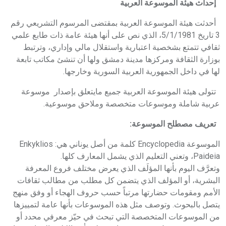
إحداث هيئة الموسوعة العربية
هيئة الموسوعة العربية تطلق موسوعات جديدة في عام 2026
أحدثت هيئة الموسوعة العربية بمقتضى المرسوم التشريعي رقم
3 تاريخ 5/1/1981، الذي نص على أنها هيئة عامة ذات طابع علمي
ثقافي تتمتع بشخصية اعتبارية واستقلال مالي وإداري، وترتبط
بوزارة الثقافة ومركزها مدينة دمشق ولها أن تنشئ مكاتب تابعة
لها في داخل الجمهورية العربية السورية وخارجها.
تتولى هيئة الموسوعة العربية جميع مايتعلق بإصدار موسوعة
عربية شاملة وموسوعات متخصصة وملاحق موسوعية.
تعريف مصطلح الموسوعة:
الموسوعة
Encyclopedia
كلمة من أصل يوناني هي:
Enkyklios
Paideia
، وتعني التعليم الذي يشمل المعارف كلها.
وتعرَّف اليوم بأنها المؤلَف الذي يعرض مختلف فروع المعرفة
البشرية، أو المؤلف الذي يتضمن كل مطلب من مطالب ثقافات
الأمم ومقومات حضارتها مرتباً حسب حروف الهجاء أو وفق منهج
يتصل بالبحوث. وتوصف مثل هذه الموسوعات بأنها عامة لتمييزها
من الموسوعات المتخصصة التي تبحث في حيّز معرفي محدد أو