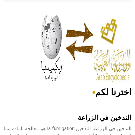
- هل تعلم أن أبقراط كتب في الطب أربعة مؤلفات هي:
الحكم، الأدلة، تنظيم التغذية، ورسالته في جروح الرأس. ويعود
له الفضل بأنه حرر الطب من الدين والفلسفة.
- هل تعلم أن المرجان إفراز حيواني يتكون في البحر ويتركب
من مادة كربونات الكلسيوم، وهو أحمر أو شديد الحمرة وهو
أجود أنواعه، ويمتاز بكبر الحجم ويسمى الش
اخترنا لكم
هل تعلم أن الأبسيد كلمة فرنسية اللفظ تم اعتمادها مصطلحاً
أثرياً يستخدم في العمارة عموماً وفي العمارة الدينية الخاصة
بالكنائس خصوصاً، وفي الإنكليزية أب
التدخين في الزراعة
التدخين في الزراعة التدخين la fumigation هو معالجة المادة مما