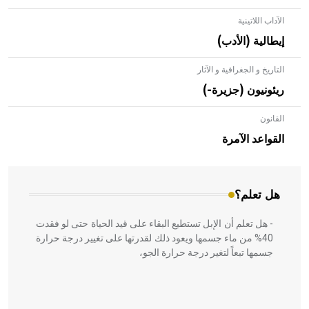
الآداب اللاتينية
إيطالية (الأدب)
التاريخ و الجغرافية و الآثار
ريئونيون (جزيرة-)
القانون
- هل تعلم أن الأبلق نوع من الفنون الهندسية التي ارتبطت
بالعمارة الإسلامية في بلاد الشام ومصر خاصة، حيث يحرص
القواعد الآمرة
المعمار على بناء مداميكه وخاصة في الواجهات
هل تعلم؟
- هل تعلم أن الإبل تستطيع البقاء على قيد الحياة حتى لو فقدت
40% من ماء جسمها ويعود ذلك لقدرتها على تغيير درجة حرارة
جسمها تبعاً لتغير درجة حرارة الجو،