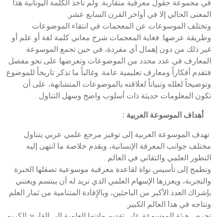
في مجموعة حقول معرفية متقاربة. ولم تأخذ الكلمة اليونانية هذا
المعنى الحالي إلا في أواخر القرن السابع عشر.
وتختلف الموسوعات عن المعجمات في انتقاء الموضوعات
وطريقة عرضها. فغاية المعجمات شرح معاني كلمة لغة أو علم أو
غير ذلك من دون إهمال أي مفردة، في حين تجمع الموسوعة
المعارف في عدد محدد من الموضوعات وتعرضها على نحو مفصل
فتقدم أفكاراً ومعارف تعليمية عامة. وغالباً ما تذكر تاريخاً للموضوع
وتوضيحاً لعلله وتبياناً لعلاقته بالموضوعات المتشابهة، على أن
تكون المعلومات حديثة ذات أسلوب واضح وسهل التناول .
أهداف الموسوعة العربية :
تهدف الموسوعة العربية إلى توفير مرجع علمي عربي يتناول
مختلف جوانب المعرفة الإنسانية، ويقدم خلاصة ما انتهى إليه
التطور العلمي والتقاني في العالم .
وتطمح إلى تأسيس نواة لقاعدة معرفية موسوعية تصقلها الخبرة
والتجربة، ويعززها الإسهام العلمي الذي نريد له أن يبتسم ويغتني
بإشراك العدد الأكبر من الباحثين، وبالإِفادة المتنامية من ثمار العلم
ونتاجه في هذا العالم الكبير.
تحرص هيئة الموسوعة على تقديم مادتها العلمية إلى القارئ الكريم