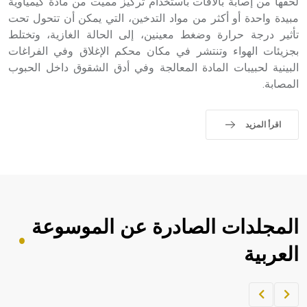
لحقها من إصابة بالآفات باستخدام تركيز مميت من مادة كيمياوية
مبيدة واحدة أو أكثر من مواد التدخين، التي يمكن أن تتحول تحت
- هل تعلم أن أبجر Abgar اسم معروف جيداً يعود إلى عدد من
الملوك الذين حكموا مدينة إديسا (الرها) من أبجر الأول وحتى
تأثير درجة حرارة وضغط معينين، إلى الحالة الغازية، وتختلط
التاسع، وهم ينتسبون إلى أسرة أوسروين
بجزيئات الهواء وتنتشر في مكان محكم الإغلاق وفي الفراغات
البينية لحبيبات المادة المعالجة وفي أدق الشقوق داخل الحبوب
المصابة.
- هل تعلم أن الأبجدية الكنعانية تتألف من /22/ علامة كتابية
اقرأ المزيد
sign تكتب منفصلة غير متصلة، وتعتمد المبدأ الأكوروفوني،
حيث تقتصر القيمة الصوتية للعلامة الك
المجلدات الصادرة عن الموسوعة
العربية