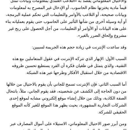
والاحتيال المعلوماتي يقصد به «التلاعب العمدي بمعلومات وبيانات تمثّل
قيماً مادية يختزنها نظام الحاسوب، أو الإدخال غير المصرح به لمعلومات
وبيانات صحيحة، أو التلاعب بالأوامر والتعليمات التي تحكم عملية البرمجة،
أو أية وسيلة أخرى من شأنها التأثير على الحاسوب حتى يقوم بعملياته بناء
على هذه البيانات أو الأوامر أو التعليمات، من أجل الحصول على ربح غير
مشروع وإلحاق الضرر بالغير».
وقد ساعدت الإنترنت في زيادة حجم هذه الجريمة لسببين:
السبب الأول: الإبهار الذي تتركه الإنترنت في عقول المتعاملين مع هذه
التقنية، والذي يتمثل في طغيان فكرة أن الفرد يستطيع تحسين ظروفه
الاقتصادية من خلال استقبال الأفكار وطرحها عبر هذه الشبكة.
أما السبب الثاني: فإن الإنترنت تسمح للجاني بأن يقوم بالاحتيال من خلالها
من دون الحاجة إلى الكشف عن شخصيته، فقد يقوم الجاني، مثلاً، بانتحال
الصفة الكاذبة، وذلك من خلال إنشاء موقع إلكتروني مشابه لموقع إحدى
الشركات التجارية المشهورة، بحيث يظهر هذا الموقع للغير كأنه الموقع
الحقيقي للشركة.
ومن أبرز صور الاحتيال المعلوماتي، الاستيلاء على أموال المصارف عبر