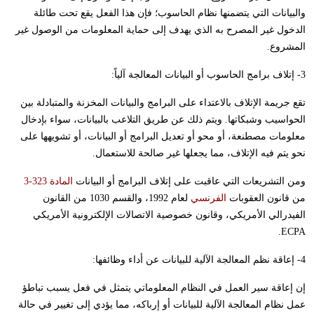
والبيانات التي يتضمنها نظام الحاسوب؛ فإن هذا الفعل يقع تحت طائلة
الدخول غير المصرح به الذي يهدف إلى حماية المعلومات من الوصول غير
المشروع.
3- إتلاف برامج الحاسوب أو البيانات المعالجة آلياً:
تقع جريمة الإتلاف بالاعتداء على البرامج والبيانات المخزنة والمتبادلة بين
الحواسيب وشبكاتها. ويتم ذلك عن طريق التلاعب بالبيانات، سواء بإدخال
معلومات مصطنعة، أو محو أو تعديل البرامج أو البيانات، أو تشويهها على
نحو يتم فيه الإتلاف، مما يجعلها غير صالحة للاستعمال.
ومن التشريعات التي عاقبت على إتلاف البرامج أو البيانات
المادة 323-3
من قانون العقوبات
الفرنسي
لعام 1992، والقسم 1030 من القانون
الفيدرالي الأمريكي، وقانون خصوصية الاتصالات الإلكترونية الأمريكي
.
ECPA
4- إعاقة نظم المعالجة الآلية للبيانات عن أداء وظائفها:
إن إعاقة سير العمل في النظام المعلوماتي يتمثل في فعل يسبب تباطؤ
عمل نظام المعالجة الآلية للبيانات أو إرباكه، مما يؤدي إلى تغيير في حالة