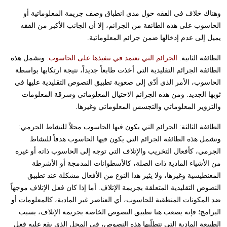
وهناك خلاف في الفقه حول مدى انطباق وصف جريمة المعلوماتية أو
الحاسوب على هذه الطائفة من الجرائم، إلا أن الجانب الأكبر من الفقه
يميل إلى عدم إدخالها ضمن جرائم المعلوماتية.
الطائفة الثانية:
الجرائم التي تعتمد في تنفيذها على الحاسوب:
وتشمل هذه
الطائفة الجرائم التقليدية التي أخذت طابعاً جديداً، نتيجة ارتكابها بواسطة
الحاسوب، الأمر الذي أدّى إلى صعوبة تطبيق النصوص التقليدية عليها في
ثوبها الجديد. ومن هذه الجرائم الاحتيال المعلوماتي وسرقة المعلومات
والتزوير المعلوماتي والتجسس المعلوماتي وغيرها.
الطائفة الثالثة: الجرائم التي يكون فيها الحاسوب محلاً للنشاط الجرمي:
وتشمل هذه الطائفة الجرائم التي يكون فيها الحاسوب هدفاً للنشاط
الجرمي، كأفعال التخريب والإتلاف التي توجه إلى الحاسوب ذاته أو غيره
من الأشياء المادية ذات الصلة، كالأسطوانات المدمجة أو الأشرطة
المغنطيسية وغيرها، ولا يثير هذا النوع من الأفعال مشكلة عند تطبيق
النصوص التقليدية المتعلقة بجريمة الإتلاف. أما إذا كان فعل الإتلاف موجهاً
ضد المكونات المنطقية للحاسوب، أي العناصر غير المادية، كالمعلومات أو
البرامج؛ فإنه يصعب هنا تطبيق النصوص الخاصة بجريمة الإتلاف، بسبب
الطبيعة المادية التي تتطلّبها هذه النصوص، في المحل الذي يقع عليه فعل