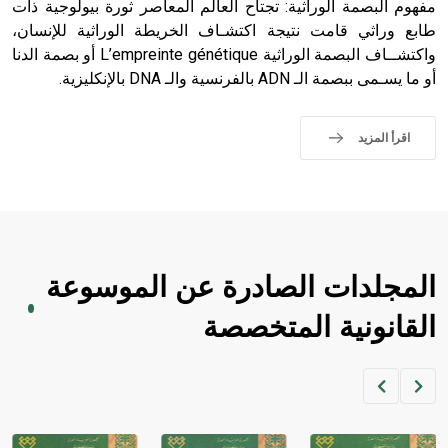
حيث تقتصر القيمة الصوتية للعلامة الك
مفهوم البصمة الوراثية: تجتاح العالم المعاصر ثورة بيولوجية ذات
طابع وراثي قامت نتيجة اكتشـاف الخريطة الوراثية للإنسان،
واكتشــاف البصمة الوراثية L’empreinte génétique أو بصمة الدنا
أو ما يسـمى ببصمة الـ ADN بالفرنسية والـ DNA بالإنكليزية.
اقرأ المزيد
المجلدات الصادرة عن الموسوعة
القانونية المتخصصة