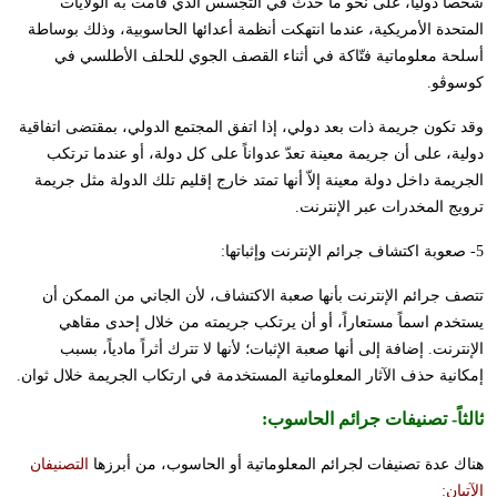
شخصاً دولياً، على نحو ما حدث في التجسس الذي قامت به الولايات
المتحدة الأمريكية، عندما انتهكت أنظمة أعدائها الحاسوبية، وذلك بوساطة
أسلحة معلوماتية فتّاكة في أثناء القصف الجوي للحلف الأطلسي في
كوسوڤو.
وقد تكون جريمة ذات بعد دولي، إذا اتفق المجتمع الدولي، بمقتضى اتفاقية
دولية، على أن جريمة معينة تعدّ عدواناً على كل دولة، أو عندما ترتكب
الجريمة داخل دولة معينة إلاّ أنها تمتد خارج إقليم تلك الدولة مثل جريمة
ترويج المخدرات عبر الإنترنت.
5- صعوبة اكتشاف جرائم الإنترنت وإثباتها:
تتصف جرائم الإنترنت بأنها صعبة الاكتشاف، لأن الجاني من الممكن أن
يستخدم اسماً مستعاراً، أو أن يرتكب جريمته من خلال إحدى مقاهي
الإنترنت. إضافة إلى أنها صعبة الإثبات؛ لأنها لا تترك أثراً مادياً، بسبب
إمكانية حذف الآثار المعلوماتية المستخدمة في ارتكاب الجريمة خلال ثوان.
ثالثاً-
تصنيفات جرائم الحاسوب
:
هناك عدة تصنيفات لجرائم المعلوماتية أو الحاسوب، من أبرزها
التصنيفان
الآتيان: