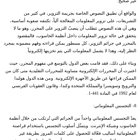
غير صحيح.
والواقع أن تطبيق النصوص الخاصة بجريمة التزوير، في كثير من
التشريعات، على تزوير المعلومات المعالجة آلياً، تكتنفه صعوبة أساسية،
وهي أن هذه النصوص تتطلب أن ينصبّ التزوير على المحرر، وهو ما لا
يتحقق في حالة تزوير المعلومات داخل أنظمة الحاسوب، فالمقصود
بالمحرر في جرائم التزوير، كل مسطور يمكن قراءته وفهم مضمونه بمجرد
النظر إليه، وهذا لا يشمل المعلومات التي يتم تخزينها إلكترونياً.
وبناء على ذلك، فقد قامت بعض الدول بالتوسع في مفهوم المحرر، حيث
اعتبرت أن المحررات الإلكترونية مساوية للمحررات التقليدية متى كان من
الممكن قراءتها عن طريق الأجهزة الإلكترونية. ومن هذه الدول هولندا
والنرويج وسويسرا والمملكة المتحدة وكندا، وقانون العقوبات الفرنسي
لعام 1992 في المادة 441-1.
8- التجسس المعلوماتي:
يعدّ التجسس المعلوماتي واحداً من الجرائم التي تُرتكب من خلال أنظمة
الحاسوب وشبكة الإنترنت. ويتمثّل أسلوب التجسس باستخدام قراصنة
المعلوماتية أساليب فعّالة للحصول على كلمات المرور بطريقة غير