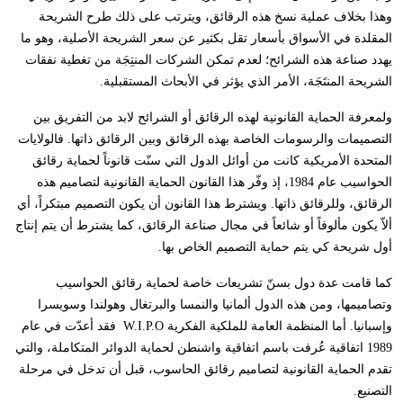
وهذا بخلاف عملية نسخ هذه الرقائق، ويترتب على ذلك طرح الشريحة
المقلدة في الأسواق بأسعار تقل بكثير عن سعر الشريحة الأصلية، وهو ما
يهدد صناعة هذه الشرائح؛ لعدم تمكن الشركات المنتِجَة من تغطية نفقات
الشريحة المنتَجَة، الأمر الذي يؤثر في الأبحاث المستقبلية.
ولمعرفة الحماية القانونية لهذه الرقائق أو الشرائح لابد من التفريق بين
التصميمات والرسومات الخاصة بهذه الرقائق وبين الرقائق ذاتها. فالولايات
المتحدة الأمريكية كانت من أوائل الدول التي سنّت قانوناً لحماية رقائق
الحواسيب عام 1984، إذ وفّر هذا القانون الحماية القانونية لتصاميم هذه
الرقائق، وللرقائق ذاتها. ويشترط هذا القانون أن يكون التصميم مبتكراً، أي
ألاّ يكون مألوفاً أو شائعاً في مجال صناعة الرقائق، كما يشترط أن يتم إنتاج
أول شريحة كي يتم حماية التصميم الخاص بها.
كما قامت عدة دول بسنّ تشريعات خاصة لحماية رقائق الحواسيب
وتصاميمها، ومن هذه الدول ألمانيا والنمسا والبرتغال وهولندا وسويسرا
وإسبانيا. أما المنظمة العامة للملكية الفكرية
W.I.P.O
فقد أعدّت في عام
1989 اتفاقية عُرفت باسم اتفاقية واشنطن لحماية الدوائر المتكاملة، والتي
تقدم الحماية القانونية لتصاميم رقائق الحاسوب، قبل أن تدخل في مرحلة
التصنيع.