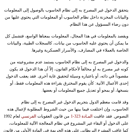
يتحقق الدخول غير المصرح به إلى نظام الحاسوب بالوصول إلى المعلومات
والبيانات المخزنة داخل نظام الحاسوب أو المعلومات التي يحتوي عليها من
دون رضاء المسؤول عن هذا النظام.
ويقصد بالمعلومات في هذا المجال، المعلومات بمعناها الواسع، فتشمل كل
ما يمكن أن يحتوي عليه الحاسوب من بيانات، كالسجلات الطبية، والبيانات
الخاصة بالعملاء في المصارف، والأسرار العسكرية وغيرها.
والدخول غير المصرح به إلى نظام الحاسوب يستمد عدم مشروعيته من
كونه غير مصرح به أو مخالفاً لأحكام القانون، إلاّ أن هذا الدخول قد يكون
مقصوداً في ذاته، أو باعتباره وسيلة لتحقيق غاية أخرى. فقد يعقب الدخول
إحدى الأعمال الآتية: كأن يقوم المخترق بقراءة هذه المعلومات فقط، أو
بنسخها، أو بمحو أو تعديل جميع المعلومات أو بعضها.
وقد قامت معظم الدول بتجريم الدخول غير المصرح به إلى نظام
الحاسوب، وإن اختلفت فيما بينها من حيث الشروط المطلوبة لإعمال هذه
النصوص. فقد عاقبت
المـادة 323-1
من قانون العقوبات
الفرنسي
لعام 1992
على الدخول أو البقاء غير المشروع في نظام المعالجة الآلية للمعلومات،
كما عاقب المشرع البريطاني على هذه الجريمة في المادة الأولى من قانون