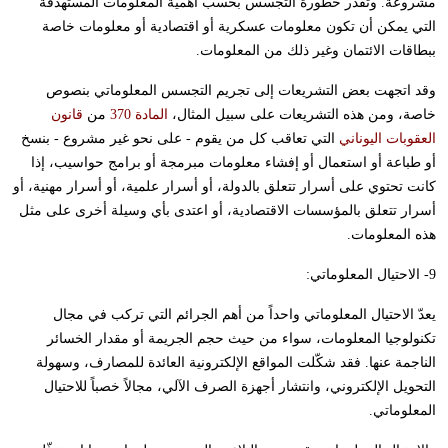
مشروعة. وتُقدّر خطورة التجسس بحسب أهمية المعلومات المستهدفة
التي يمكن أن تكون معلومات عسكرية أو اقتصادية أو معلومات خاصة
ببطاقات الائتمان وغير ذلك من المعلومات.
وقد اتجهت بعض التشريعات إلى تجريم التجسس المعلوماتي بنصوص
خاصة، ومن هذه التشريعات على سبيل المثال،
المادة 370
من
قانون
العقوبات اليوناني
التي تعاقب كل من يقوم - على نحو غير مشروع - بنسخ
أو طباعة أو استعمال أو إفشاء معلومات مبرمجة أو برامج حواسيب، إذا
كانت تحتوي على أسرار تتعلق بالدولة، أو أسرار علمية، أو أسرار مهنية، أو
أسرار تتعلق بالمؤسسات الاقتصادية، أو اعتدى بأي وسيلة أخرى على مثل
هذه المعلومات.
9- الاحتيال المعلوماتي:
يعدّ الاحتيال المعلوماتي واحداً من أهم الجرائم التي تركب في مجال
تكنولوجيا المعلومات، سواء من حيث حجم الجريمة أو مقدار الخسائر
الناجمة عنها. فقد شكّلت المواقع الإلكترونية العائدة للمصارف، وسهولة
التحويل الإلكتروني، وانتشار أجهزة الصرف الآلي، مجالاً خصباً للاحتيال
المعلوماتي.