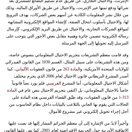
الإنترنت، والاحتيال التجاري، عن طريق عدم تسليم البضائع للمشتري بعد
شرائها ودفع ثمنها عبر الإنترنت، والاحتيال عن طريق الأوراق المالية، وذلك
من خلال نشر المعلومات الكاذبة عن أسهم بعض الشركات، بهدف الترويج
لها، والاحتيال بأسلوب انتحال الصفة، كإنشاء المواقع الإلكترونية المشابهة
لمواقع الشركات التجارية، والاحتيال عن طريق البريد الإلكتروني، كإرسال
رسالة الكترونية تتضمن جائزة وهمية مقابل بعض الأجور التي يتوجب على
المرسل إليه تحويلها إلى الجهة المرسلة.
وقد قامت معظم التشريعات بتجريم الاحتيال المعلوماتي بنصوص خاصة،
ومن هذه التشريعات على سبيل المثال، القسم 1030 من القانون الفيدرالي
للولايات المتحدة الأمريكية، و
المادة 263
من قانون العقوبات
الألماني
، كما
أصدر المشرع البريطاني قانون الاحتيال لعام 2006 الذي يجرم مختلف
أشكال الاحتيال المعلوماتي، أما المشرع
الفرنسي
فلم يورد نصاً قانونياً
خاصاً بالاحتيال المعلوماتي، بل اكتفى بتجريم الاحتيال بنص عام في
المادة
313-1
من قانون العقوبات، وقد طبّق القضاء الفرنسي هذه المادة على
الحالات التي يقوم بها الجاني بالتلاعب بالبيانات داخل نظام الحاسوب من
أجل إجراء تحويل إلكتروني غير مشروع للأموال.
وأخيراً لابدّ من الإشارة إلى أن معظم الجرائم المشار إليها قد نصت عليها
الاتفاقية الأوربية حول الجريمة الافتراضية لعام 2001، كما نص عليها القانون