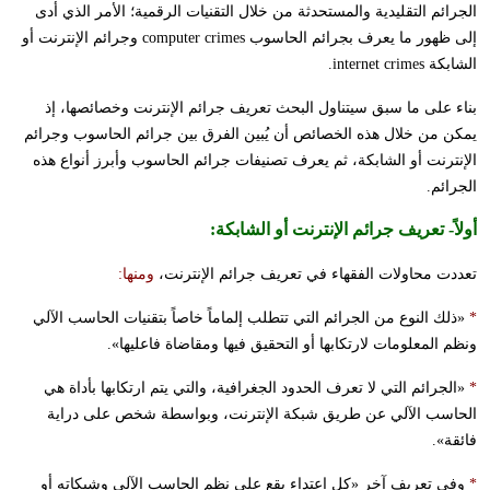
الجرائم التقليدية والمستحدثة من خلال التقنيات الرقمية؛ الأمر الذي أدى
إلى ظهور ما يعرف بجرائم الحاسوب
computer crimes
وجرائم الإنترنت أو
الشابكة
internet crimes
.
بناء على ما سبق سيتناول البحث تعريف جرائم الإنترنت وخصائصها، إذ
يمكن من خلال هذه الخصائص أن يُبين الفرق بين جرائم الحاسوب وجرائم
الإنترنت أو الشابكة، ثم يعرف تصنيفات جرائم الحاسوب وأبرز أنواع هذه
الجرائم.
أولاً-
تعريف جرائم الإنترنت أو الشابكة
:
تعددت محاولات الفقهاء في تعريف جرائم الإنترنت،
ومنها:
*
«ذلك النوع من الجرائم التي تتطلب إلماماً خاصاً بتقنيات الحاسب الآلي
ونظم المعلومات لارتكابها أو التحقيق فيها ومقاضاة فاعليها».
*
«الجرائم التي لا تعرف الحدود الجغرافية، والتي يتم ارتكابها بأداة هي
الحاسب الآلي عن طريق شبكة الإنترنت، وبواسطة شخص على دراية
فائقة».
*
وفي تعريف آخر «كل اعتداء يقع على نظم الحاسب الآلي وشبكاته أو