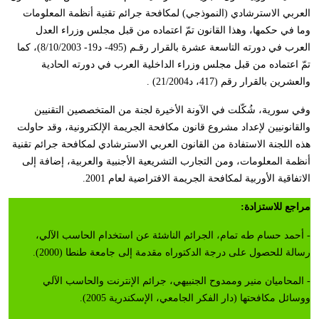
العربي الاسترشادي (النموذجي) لمكافحة جرائم تقنية أنظمة المعلومات
وما في حكمها، وهذا القانون تمّ اعتماده من قبل مجلس وزراء العدل
العرب في دورته التاسعة عشرة بالقرار رقـم (495- د19- 8/10/2003)، كما
تمّ اعتماده من قبل مجلس وزراء الداخلية العرب في دورته الحادية
والعشرين بالقرار رقم (417، د21/2004) .
وفي سورية، شُكّلت في الآونة الأخيرة لجنة من المتخصصين التقنيين
والقانونيين لإعداد مشروع قانون مكافحة الجريمة الإلكترونية، وقد حاولت
هذه اللجنة الاستفادة من القانون العربي الاسترشادي لمكافحة جرائم تقنية
أنظمة المعلومات، ومن التجارب التشريعية الأجنبية والعربية، إضافة إلى
الاتفاقية الأوربية لمكافحة الجريمة الافتراضية لعام 2001.
مراجع للاستزادة:
- أحمد حسام طه تمام، الجرائم الناشئة عن استخدام الحاسب الآلي،
رسالة للحصول على درجة الدكتوراه مقدمة إلى جامعة طنطا (2000).
- المحاميان منير وممدوح الجنبيهي، جرائم الإنترنت والحاسب الآلي
ووسائل مكافحتها (دار الفكر الجامعي، الإسكندرية 2005).