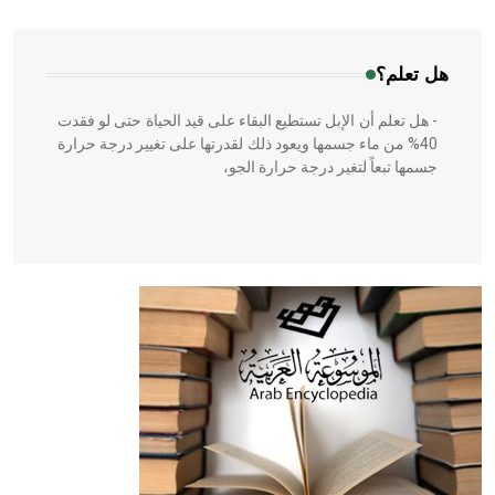
المعمار على بناء مداميكه وخاصة في الواجهات
هل تعلم؟
- هل تعلم أن الإبل تستطيع البقاء على قيد الحياة حتى لو فقدت
40% من ماء جسمها ويعود ذلك لقدرتها على تغيير درجة حرارة
جسمها تبعاً لتغير درجة حرارة الجو،
- هل تعلم أن أبقراط كتب في الطب أربعة مؤلفات هي:
الحكم، الأدلة، تنظيم التغذية، ورسالته في جروح الرأس. ويعود
له الفضل بأنه حرر الطب من الدين والفلسفة.
- هل تعلم أن المرجان إفراز حيواني يتكون في البحر ويتركب
من مادة كربونات الكلسيوم، وهو أحمر أو شديد الحمرة وهو