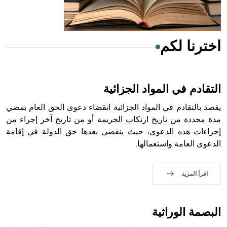
أجود أنواعه، ويمتاز بكبر الحجم ويسمى الش
اخترنا لكم
هل تعلم أن الأبسيد كلمة فرنسية اللفظ تم اعتمادها مصطلحاً
أثرياً يستخدم في العمارة عموماً وفي العمارة الدينية الخاصة
بالكنائس خصوصاً، وفي الإنكليزية أب
التقادم في المواد الجزائية
يقصد بالتقادم في المواد الجزائية انقضاء دعوى الحق العام بمضي
مدة محددة من تاريخ ارتكاب الجريمة أو من تاريخ آخر إجراء من
إجراءات هذه الدعوى، حيث ينقضي بعدها حق الدولة في إقامة
- هل تعلم أن أبجر Abgar اسم معروف جيداً يعود إلى عدد من
الدعوى العامة واستعمالها.
الملوك الذين حكموا مدينة إديسا (الرها) من أبجر الأول وحتى
التاسع، وهم ينتسبون إلى أسرة أوسروين
اقرأ المزيد
- هل تعلم أن الأبجدية الكنعانية تتألف من /22/ علامة كتابية
البصمة الوراثية
sign تكتب منفصلة غير متصلة، وتعتمد المبدأ الأكوروفوني،