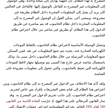
المصرح به لهذا النظام، بأن كليهما يؤديان إلى نتيجة واحدة، وهي الوصول
إلى المعلومات غير المصرح به للفاعل بالوصول إليها. فالفاعل في الحالتين
كان يريد أن يصل إلى المعلومات المخزنة داخل النظام بطريقة غير
مشروعة. وبمعنى آخر، يمكن القول إن الوصول غير المصرح به إلى
المعلومات المخزنة داخل نظام الحاسوب قد يتم مباشرة عن طريق
الدخول إلى هذا النظام، أو بطريق غير مباشر من خلال اعتراض نظام
الحاسوب.
وتتمثل الوسيلة الأساسية لاعتراض نظام الحاسوب بالتقاط الموجات
الكهربائية الصادرة عنه، بحيث يتم جمع المعلومات عن بعد. فمن الممكن
جمع المعلومات المرسلة من خلال نظام الحاسوب داخل مبنى ما، وذلك
باستعمال شاشة عرض خارج هذا المبنى يتم توصيلها بجهاز لاقط للموجات
الكهربائية التي تحيط بالحاسوب، والتي تتحول إلى معلومات مقروءة على
الشاشة.
ولقد أدّى هذا الاختلاف بين الدخول غير المصرح به إلى نظام الحاسوب وبين
اعتراض هذا النظام إلى قيام بعض التشريعات بإفراد نص خاص لتجريم
اعتراض نظام الحاسوب، إلى جانب تجريم الدخول غير المصرح به. وقد
سار القانون البرتغالي على هذا النهج، إذ جرّمت
المادة الثامنة من القانون
109 لعام 1991
الخاص بجرائم المعلوماتية اعتراض عمليات الاتصال التي