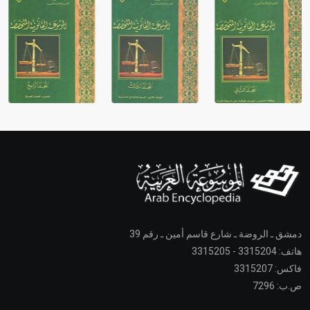
دمشق ـ الروضة ـ شارع قاسم أمين ـ رقم 39
هاتف: 3315204 - 3315205
فاكس: 3315207
ص.ب: 7296