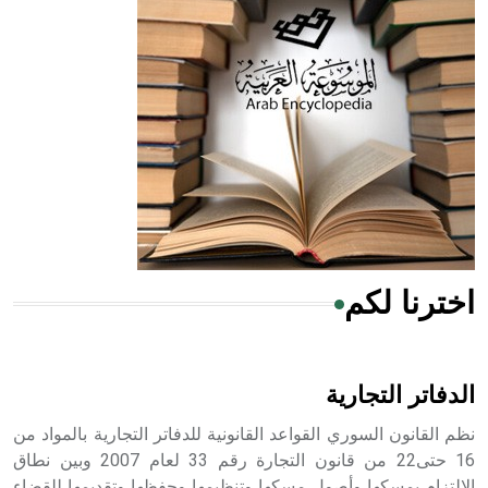
الحكم، الأدلة، تنظيم التغذية، ورسالته في جروح الرأس. ويعود
له الفضل بأنه حرر الطب من الدين والفلسفة.
- هل تعلم أن المرجان إفراز حيواني يتكون في البحر ويتركب
من مادة كربونات الكلسيوم، وهو أحمر أو شديد الحمرة وهو
أجود أنواعه، ويمتاز بكبر الحجم ويسمى الش
اخترنا لكم
هل تعلم أن الأبسيد كلمة فرنسية اللفظ تم اعتمادها مصطلحاً
أثرياً يستخدم في العمارة عموماً وفي العمارة الدينية الخاصة
بالكنائس خصوصاً، وفي الإنكليزية أب
الدفاتر التجارية
نظم القانون السوري القواعد القانونية للدفاتر التجارية بالمواد من
16 حتى22 من قانون التجارة رقم 33 لعام 2007 وبين نطاق
الالتزام بمسكها وأصول مسكها وتنظيمها وحفظها وتقديمها للقضاء