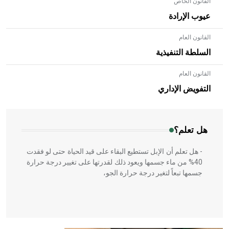
القانون الخاص
عيوب الإرادة
القانون العام
السلطة التنفيذية
القانون العام
- هل تعلم أن الأبلق نوع من الفنون الهندسية التي ارتبطت
بالعمارة الإسلامية في بلاد الشام ومصر خاصة، حيث يحرص
التفويض الإداري
المعمار على بناء مداميكه وخاصة في الواجهات
هل تعلم؟
- هل تعلم أن الإبل تستطيع البقاء على قيد الحياة حتى لو فقدت
40% من ماء جسمها ويعود ذلك لقدرتها على تغيير درجة حرارة
جسمها تبعاً لتغير درجة حرارة الجو،
- هل تعلم أن أبقراط كتب في الطب أربعة مؤلفات هي: