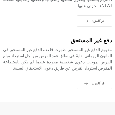
- هل تعلم أن أبجر Abgar اسم معروف جيداً يعود إلى عدد من
للاطلاع الجزئي عليها
الملوك الذين حكموا مدينة إديسا (الرها) من أبجر الأول وحتى
التاسع، وهم ينتسبون إلى أسرة أوسروين
اقرأ المزيد
- هل تعلم أن الأبجدية الكنعانية تتألف من /22/ علامة كتابية
دفع غير المستحق
sign تكتب منفصلة غير متصلة، وتعتمد المبدأ الأكوروفوني،
حيث تقتصر القيمة الصوتية للعلامة الك
مفهوم الدفع غير المستحق: ظهرت قاعدة الدفع غير المستحق في
القانون الروماني بدايةً في نطاق عقد القرض من أجل استرداد مبلغ
القرض بموجب دعوى شخصية مجردة عندما لم يكن باستطاعة
المقرض استرداد القرض عن طريق دعوى الاستحقاق العينية.
اقرأ المزيد