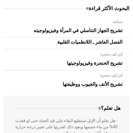
البحوث الأكثر قراءة
نسائية
تشريح الجهاز التناسلي في المرأة وفيزيولوجيته
الفصل العاشر ـ اللانظميات القلبية
أذن أنف حنجرة
تشريح الحنجرة وفيزيولوجيتها
أذن أنف حنجرة
- هل تعلم أن الأبلق نوع من الفنون الهندسية التي ارتبطت
بالعمارة الإسلامية في بلاد الشام ومصر خاصة، حيث يحرص
تشريح الأنف والجيوب ووظيفتها
المعمار على بناء مداميكه وخاصة في الواجهات
هل تعلم؟
- هل تعلم أن الإبل تستطيع البقاء على قيد الحياة حتى لو فقدت
40% من ماء جسمها ويعود ذلك لقدرتها على تغيير درجة حرارة