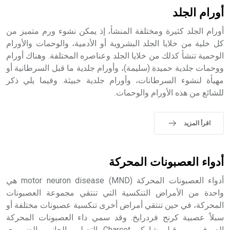
بالكنائس خصوصاً، وفي الإنكليزية أب
أورام الجلد
أورام الجلد كثيرة ومختلفة المنشأ، إذ يمكن نشوء ورم متميز من
كل خلية من خلايا الجلد البشروية أو الأدمية، والوحمات والأورام
الوحمية تنشأ كذلك من خلايا الجلد وعناصره المختلفة. وهناك أورام
- هل تعلم أن أبجر Abgar اسم معروف جيداً يعود إلى عدد من
الملوك الذين حكموا مدينة إديسا (الرها) من أبجر الأول وحتى
ووحمات جلدية حميدة (سليمة)، وأورام جلدية ما قبل السرطانية أو
التاسع، وهم ينتسبون إلى أسرة أوسروين
مهيأة لنشوء السرطانات، وأورام جلدية خبيثة. وفيما يلي ذكر
للشائع من هذه الأورام والوحمات.
اقرأ المزيد
- هل تعلم أن الأبجدية الكنعانية تتألف من /22/ علامة كتابية
sign تكتب منفصلة غير متصلة، وتعتمد المبدأ الأكوروفوني،
حيث تقتصر القيمة الصوتية للعلامة الك
أدواء العصبونات المحركة
أدواء العصبونات المحركة motor neuron disease (MND) هي
واحدة من الأمراض التنكسية التي تنتقي مجموعة العصبونات
المحركة، في حين تنتقي أمراض أخرى تنكسية عصبونات مختلفة أو
سبلاً عصبية كرنح فردرايخ. وقد سمي داء العصبونات المحركة
الصرف من قبل شاركو Charcot التصلب الجانبي الضموري