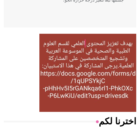
جسمها تبعاً لتغير درجة حرارة الجو،
- هل تعلم أن أبقراط كتب في الطب أربعة مؤلفات هي:
الحكم، الأدلة، تنظيم التغذية، ورسالته في جروح الرأس. ويعود
له الفضل بأنه حرر الطب من الدين والفلسفة.
- هل تعلم أن المرجان إفراز حيواني يتكون في البحر ويتركب
من مادة كربونات الكلسيوم، وهو أحمر أو شديد الحمرة وهو
أجود أنواعه، ويمتاز بكبر الحجم ويسمى الش
اخترنا لكم
هل تعلم أن الأبسيد كلمة فرنسية اللفظ تم اعتمادها مصطلحاً
أثرياً يستخدم في العمارة عموماً وفي العمارة الدينية الخاصة