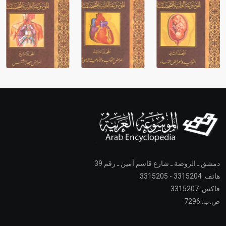
دمشق ـ الروضة ـ شارع قاسم أمين ـ رقم 39
هاتف: 3315204 - 3315205
فاكس: 3315207
ص.ب: 7296