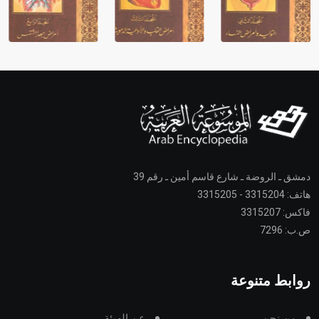
دمشق ـ الروضة ـ شارع قاسم أمين ـ رقم 39
هاتف: 3315204 - 3315205
فاكس: 3315207
ص.ب: 7296
روابط متنوعة
من نحن
عن الهيئة