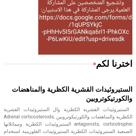
- هل تعلم أن المرجان إفراز حيواني يتكون في البحر ويتركب
من مادة كربونات الكلسيوم، وهو أحمر أو شديد الحمرة وهو
أجود أنواعه، ويمتاز بكبر الحجم ويسمى الش
اخترنا لكم
هل تعلم أن الأبسيد كلمة فرنسية اللفظ تم اعتمادها مصطلحاً
أثرياً يستخدم في العمارة عموماً وفي العمارة الدينية الخاصة
بالكنائس خصوصاً، وفي الإنكليزية أب
الستيروئيدات القشرية الكظرية والمناهضات
والكورتيكوتروبين
الستيروئيدات القشرية الكظرية وال الستيروئيدات القشرية
- هل تعلم أن أبجر Abgar اسم معروف جيداً يعود إلى عدد من
الكظرية والمناهضات والكورتيكوتروبين Adrenal corticosteroids,
الملوك الذين حكموا مدينة إديسا (الرها) من أبجر الأول وحتى
antagonists, corticotrophin الستيروئيدات الكظرية ومماثلاتها
التاسع، وهم ينتسبون إلى أسرة أوسروين
الصنعية الستيروئيدات الكظرية الستيروئيدات الفلورينية استخدام