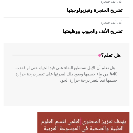
أذن أنف حنجرة
تشريح الحنجرة وفيزيولوجيتها
أذن أنف حنجرة
- هل تعلم أن الأبلق نوع من الفنون الهندسية التي ارتبطت
بالعمارة الإسلامية في بلاد الشام ومصر خاصة، حيث يحرص
تشريح الأنف والجيوب ووظيفتها
المعمار على بناء مداميكه وخاصة في الواجهات
هل تعلم؟
- هل تعلم أن الإبل تستطيع البقاء على قيد الحياة حتى لو فقدت
40% من ماء جسمها ويعود ذلك لقدرتها على تغيير درجة حرارة
جسمها تبعاً لتغير درجة حرارة الجو،
- هل تعلم أن أبقراط كتب في الطب أربعة مؤلفات هي:
الحكم، الأدلة، تنظيم التغذية، ورسالته في جروح الرأس. ويعود
له الفضل بأنه حرر الطب من الدين والفلسفة.