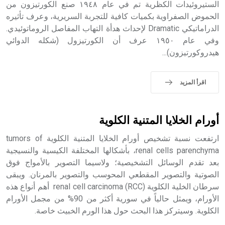
الستيروئيدات الكظرية تم في عام ١٩٤٨ صنع الكورتيزون من
الحموض الصفراوية بكميات كافية للتجربة السريرية، وعرف تأثيره
الدراماتيكي Dramatic لإحداث هدأة التهاب المفاصل الروماتوئيدي.
وفي عام ١٩٥٠ عرف أن الكورتيزول (شكله الدوائي
- هل تعلم أن الأبجدية الكنعانية تتألف من /22/ علامة كتابية
هيدروكورتيزون)...
sign تكتب منفصلة غير متصلة، وتعتمد المبدأ الأكوروفوني،
حيث تقتصر القيمة الصوتية للعلامة الك
اقرأ المزيد
أورام الخلايا المتنية الكلوية
ارتفعت نسبة تشخيص أورام الخلايا المتنية الكلوية tumors of
renal cells parenchyma، بأشكالها المختلفة الكيسية والنسيجية
بعد تقدم الوسائل التشخيصية؛ ولاسيما التصوير بالأمواج فوق
الصوتية والتصوير المقطعي المحوسب والتصوير بالمرنان. ويبقى
سرطان الخلية الكلوية renal cell carcinoma (RCC) أهم أنواع هذه
الأورام، ويمثل حالياً في سورية أكثر من 90% من مجمل الأورام
الكلوية. وسيتركز هذا البحث حول هذا الورم الخبيث خاصة.