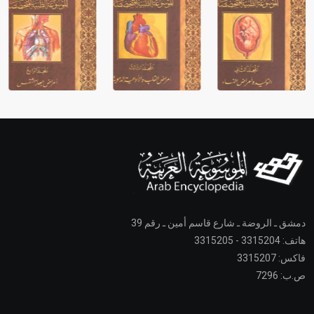
دمشق ـ الروضة ـ شارع قاسم أمين ـ رقم 39
هاتف: 3315204 - 3315205
فاكس: 3315207
ص.ب: 7296