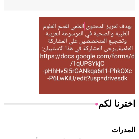
- هل تعلم أن أبقراط كتب في الطب أربعة مؤلفات هي:
الحكم، الأدلة، تنظيم التغذية، ورسالته في جروح الرأس. ويعود
له الفضل بأنه حرر الطب من الدين والفلسفة.
- هل تعلم أن المرجان إفراز حيواني يتكون في البحر ويتركب
من مادة كربونات الكلسيوم، وهو أحمر أو شديد الحمرة وهو
أجود أنواعه، ويمتاز بكبر الحجم ويسمى الش
اخترنا لكم
هل تعلم أن الأبسيد كلمة فرنسية اللفظ تم اعتمادها مصطلحاً
أثرياً يستخدم في العمارة عموماً وفي العمارة الدينية الخاصة
بالكنائس خصوصاً، وفي الإنكليزية أب
المدرات