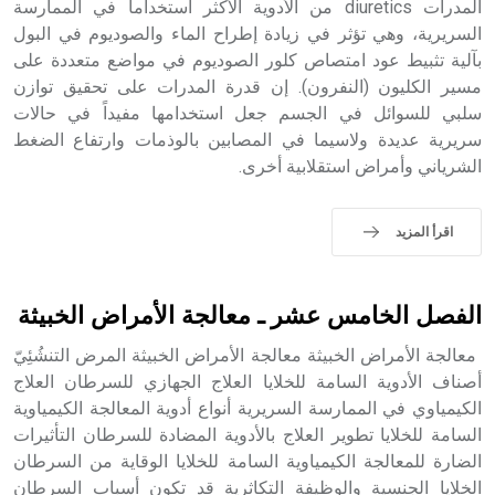
المدرات diuretics من الأدوية الأكثر استخداماً في الممارسة
السريرية، وهي تؤثر في زيادة إطراح الماء والصوديوم في البول
بآلية تثبيط عود امتصاص كلور الصوديوم في مواضع متعددة على
- هل تعلم أن أبجر Abgar اسم معروف جيداً يعود إلى عدد من
الملوك الذين حكموا مدينة إديسا (الرها) من أبجر الأول وحتى
مسير الكليون (النفرون). إن قدرة المدرات على تحقيق توازن
التاسع، وهم ينتسبون إلى أسرة أوسروين
سلبي للسوائل في الجسم جعل استخدامها مفيداً في حالات
سريرية عديدة ولاسيما في المصابين بالوذمات وارتفاع الضغط
الشرياني وأمراض استقلابية أخرى.
- هل تعلم أن الأبجدية الكنعانية تتألف من /22/ علامة كتابية
اقرأ المزيد
sign تكتب منفصلة غير متصلة، وتعتمد المبدأ الأكوروفوني،
حيث تقتصر القيمة الصوتية للعلامة الك
الفصل الخامس عشر ـ معالجة الأمراض الخبيثة
معالجة الأمراض الخبيثة معالجة الأمراض الخبيثة المرض التنشُئِيّ
أصناف الأدوية السامة للخلايا العلاج الجهازي للسرطان العلاج
الكيمياوي في الممارسة السريرية أنواع أدوية المعالجة الكيمياوية
السامة للخلايا تطوير العلاج بالأدوية المضادة للسرطان التأثيرات
الضارة للمعالجة الكيمياوية السامة للخلايا الوقاية من السرطان
الخلايا الجنسية والوظيفة التكاثرية قد تكون أسباب السرطان