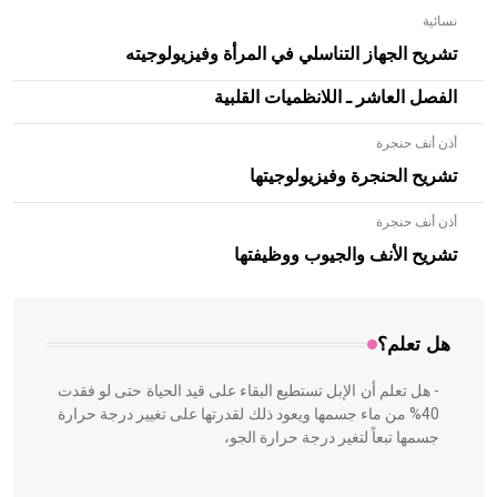
نسائية
تشريح الجهاز التناسلي في المرأة وفيزيولوجيته
الفصل العاشر ـ اللانظميات القلبية
أذن أنف حنجرة
تشريح الحنجرة وفيزيولوجيتها
أذن أنف حنجرة
- هل تعلم أن الأبلق نوع من الفنون الهندسية التي ارتبطت
بالعمارة الإسلامية في بلاد الشام ومصر خاصة، حيث يحرص
تشريح الأنف والجيوب ووظيفتها
المعمار على بناء مداميكه وخاصة في الواجهات
هل تعلم؟
- هل تعلم أن الإبل تستطيع البقاء على قيد الحياة حتى لو فقدت
40% من ماء جسمها ويعود ذلك لقدرتها على تغيير درجة حرارة
جسمها تبعاً لتغير درجة حرارة الجو،