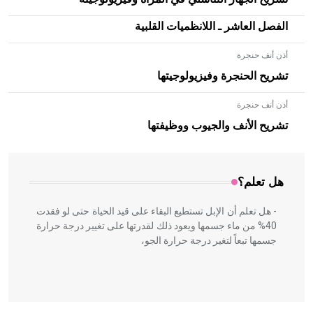
الفصل العاشر ـ اللانظميات القلبية
أذن أنف حنجرة
تشريح الحنجرة وفيزيولوجيتها
أذن أنف حنجرة
- هل تعلم أن الأبلق نوع من الفنون الهندسية التي ارتبطت
بالعمارة الإسلامية في بلاد الشام ومصر خاصة، حيث يحرص
تشريح الأنف والجيوب ووظيفتها
المعمار على بناء مداميكه وخاصة في الواجهات
هل تعلم؟
- هل تعلم أن الإبل تستطيع البقاء على قيد الحياة حتى لو فقدت
40% من ماء جسمها ويعود ذلك لقدرتها على تغيير درجة حرارة
جسمها تبعاً لتغير درجة حرارة الجو،