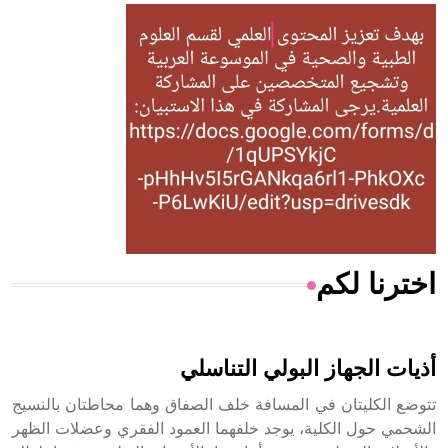
- هل تعلم أن أبقراط كتب في الطب أربعة مؤلفات هي:
الحكم، الأدلة، تنظيم التغذية، ورسالته في جروح الرأس. ويعود
له الفضل بأنه حرر الطب من الدين والفلسفة.
- هل تعلم أن المرجان إفراز حيواني يتكون في البحر ويتركب
من مادة كربونات الكلسيوم، وهو أحمر أو شديد الحمرة وهو
أجود أنواعه، ويمتاز بكبر الحجم ويسمى الش
اخترنا لكم
هل تعلم أن الأبسيد كلمة فرنسية اللفظ تم اعتمادها مصطلحاً
أثرياً يستخدم في العمارة عموماً وفي العمارة الدينية الخاصة
بالكنائس خصوصاً، وفي الإنكليزية أب
أذيات الجهاز البولي التناسلي
تتوضع الكليتان في المسافة خلف الصفاق وهما محاطتان بالنسيج
الشحمي حول الكلية، يوجد خلفهما العمود الفقري وعضلات الظهر