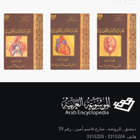
دمشق ـ الروضة ـ شارع قاسم أمين ـ رقم 39
هاتف: 3315204 - 3315205