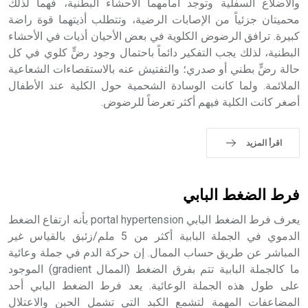
والأضلاع السفلية وتوجد أمامهما الأحشاء البطنية، فهما لذلك
- هل تعلم أن أبجر Abgar اسم معروف جيداً يعود إلى عدد من
الملوك الذين حكموا مدينة إديسا (الرها) من أبجر الأول وحتى
محميتان جزئياً من الإصابات الرضية، وتتطلب أذيتهما قوة راضة
التاسع، وهم ينتسبون إلى أسرة أوسروين
كبيرة. ترافق الرضوض الكلوية في بعض الأحيان أذيات في الأحشاء
البطنية، لذلك يجب التفكير دائماً باحتمال وجود رضٍّ كلوي في كل
حالة رضٍّ بطني أو صدري؛ والتفتيش عنه بالاستقصاءات الشعاعية
الملائمة. ولما كانت الوسادة الشحمية حول الكلية عند الأطفال
أصغر كانت الكلية فيهم أكثر تعرضاً للرضوض.
- هل تعلم أن الأبجدية الكنعانية تتألف من /22/ علامة كتابية
sign تكتب منفصلة غير متصلة، وتعتمد المبدأ الأكوروفوني،
حيث تقتصر القيمة الصوتية للعلامة الك
اقرأ المزيد
فرط الضغط البابي
يعرف فرط الضغط البابي portal hypertension بأنه ارتفاع الضغط
الدموي في الجملة البابية أكثر من 5 ملم/زئبق بالقياس غير
المباشر عن طريق حساب الممال. إن حركة الدم في جملة وعائية
ما كالجملة البابية تتم بفرق الضغط (الممال gradient) الموجود
على طول هذه الجملة الوعائية. يعد فرط الضغط البابي أحد
المضاعفات المهمة لتشمع الكبد التي تشمل الحبن والاعتلال