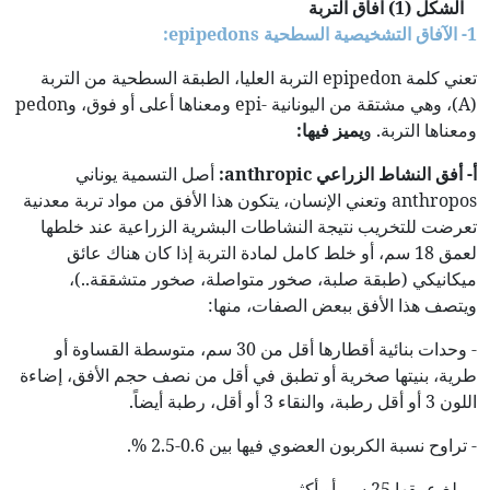
الشكل (
1
) آفاق التربة
1- الآفاق التشخيصية السطحية
epipedons
:
تعني كلمة epipedon التربة العليا، الطبقة السطحية من التربة
(A)، وهي مشتقة من اليونانية -epi ومعناها أعلى أو فوق، وpedon
ومعناها التربة. و
يميز فيها:
أ- أفق النشاط الزراعي
anthropic:
أصل التسمية يوناني
anthropos وتعني الإنسان، يتكون هذا الأفق من مواد تربة معدنية
تعرضت للتخريب نتيجة النشاطات البشرية الزراعية عند خلطها
لعمق 18 سم، أو خلط كامل لمادة التربة إذا كان هناك عائق
ميكانيكي (طبقة صلبة، صخور متواصلة، صخور متشققة..)،
ويتصف هذا الأفق ببعض الصفات، منها:
- وحدات بنائية أقطارها أقل من 30 سم، متوسطة القساوة أو
طرية، بنيتها صخرية أو تطبق في أقل من نصف حجم الأفق، إضاءة
اللون 3 أو أقل رطبة، والنقاء 3 أو أقل، رطبة أيضاً.
- تراوح نسبة الكربون العضوي فيها بين 0.6-2.5 %.
- يبلغ عمقها 25 سم أو أكثر.