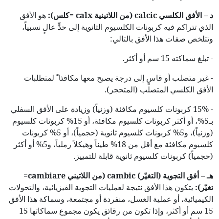
د – الأفق الكلسي
calcic
(من اللاتينية
calx
=
كلس):
هو الأفق
الذي تتراكم فيه كربونات الكلسيوم الثانوية إلى حدٍّ عالٍ نسبياً،
وتتلخص صفات هذا الأفق بالتالي:
- تبلغ سماكته 15 سم أو أكثر.
- غير متصلب أو قاسٍ إلى درجة يصبح معها مكافئا ً لمتطلبات
الأفق الكلسي المتصلب (المتحجر).
- 15% كربونات كلسيوم مكافئة (وزنياً) وزيادة على الأفق السفلي
بـ5%، أو أكثر كربونات كلسيوم مكافئة، أو 15% كربونات كلسيوم
(وزنياً)، و5% كربونات كلسيوم ثانوية (حجمياً)، أو 5% كربونات
كلسيوم مكافئة مع أقل من 18% طيناً وهيكلاً رملياً، و5% أو أكثر
(حجمياً) كربونات كلسيوم ثانوية قابلة للتمييز.
هـ – أفق التجوية (التغيّر)
cambic
(من اللاتيني
cambiare
=
تغيّر):
يتكون هذا الأفق نتيجة لعمليات التجوية الفيزيائية، والتحولات
الكيميائية، أو عملية الغسل، منفردة أو مجتمعة، وسماكة هذا الأفق
15 سم أو أكثر، وإذا تكون من رقائق يكون مجموع سماكاتها 15