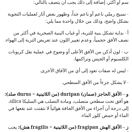
سم أو أكثر، إضافة إلى ذلك يجب أن يتصف بالتالي:
- نسيج رملي ناعم أو ناعم جداً، وظهور بعض آثار لعمليات التجوية
بشكل واضح، وذلك من خلال واحدة مما يلي:
أ - بداية تشكل بنية للتربة، أو غياب البنية الصخرية في أكثر من
نصف الأفق حجمياً، وعدم تغيير اللون عند تعريض التربة إلى الهواء.
ب - لون أدكن من الأفق الأعلى أو وضوح في عملية نقل كربونات
الكلسيوم أو الجبس وتراكمها.
- ليس له صفات تعود إلى أي من الآفاق الأخرى.
- لا يشكل جزءاً من الأفق السطحي.
و – الأفق الحاجز (صمان)
duripan
(من اللاتينية
=
durus
صلد):
هو أفق تحت سطحي متصلب، ومادة التصلب هي السليكا silica،
إلى درجة أن أجزاء من الأفق الجافة هوائياً لا تتفتت عند نقعها في
الماء أو حمض كلور الماء.
ز – الأفق الهش
fragipan
(من اللاتينية
=
fragilis
هش):
يجب