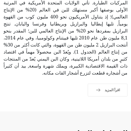
المركبات الطيارة. تأتي الولايات المتحدة الأمريكية في المرتبة
الأولى بوصفها أكبر مستهلك للبن في العالم (20% من الإنتاج
العالمي)؛ إذ يتناول الأمريكيون نحو 400 مليون كوب من القهوة
يومياً, تليها إيطاليا والبرازيل وبريطانيا وفرنسا واليابان. تنتج
البرازيل بمفردها نحو 20% من الإنتاج العالمي للبن؛ المقدر بنحو
8,1 مليون طن عام 2010 تليها فييتنام وكولومبيا، وفي عام 2014،
أنتجت البرازيل 2 مليون طن من القهوة، والتي كانت أكثر من 30%
من إنتاج العالم (الجدول 1). ويُعدّ البن محصولاً مهماً في اقتصاد
كثيرٍ من بلدان أمريكا اللاتينية، وكان البن اليمني يُعدّ من المنتجات
ذات القيمة الاقتصادية الكبيرة، ويملك شهرة واسعة, بيد أن كثيراً
من أشجاره قطعت لتزرع أشجار القات مكانه.
اقرأ المزيد