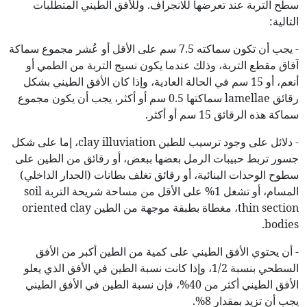
سطح التربة عند تعرضها للانجراف. وللأفق الطيني المتطلبات
التالية:
- يجب أن تكون سماكته 7.5 سم على الأقل أو عُشر مجموع سماكة
آفاق مقطع التربة، وذلك عندما يكون نسيج التربة من الطمي أو
أنعم، أو 15 سم في الحالة العادية، وإذا كان الأفق الطيني بشكل
رقائق lamellae سماكتها 0.5 سم أو أكثر، يجب أن يكون مجموع
سماكة هذه الرقائق 15 سم أو أكثر.
- دلائل على وجود ترسيب للطين clay illuviation، إما على شكل
جسور تربط حبيبات الرمل بعضها ببعض، أو رقائق من الطين على
سطوح الوحدات البنائية، أو رقائق تغلف بطانات (الجدار الداخلي)
المسام، أو تشغل 1% على الأقل من مساحة شريحة التربة soil
thin section، مغطاة بطبقة موجهة من الطين oriented clay
bodies.
- أن يحتوي الأفق الطيني على كمية من الطين أكبر من الأفق
السطحي بنسبة 1/2، وإذا كانت نسبة الطين في الأفق الذي يعلو
الأفق الطيني أكثر من 40%، فإن نسبة الطين في الأفق الطيني
يجب أن تزيد بمقدار 8%.