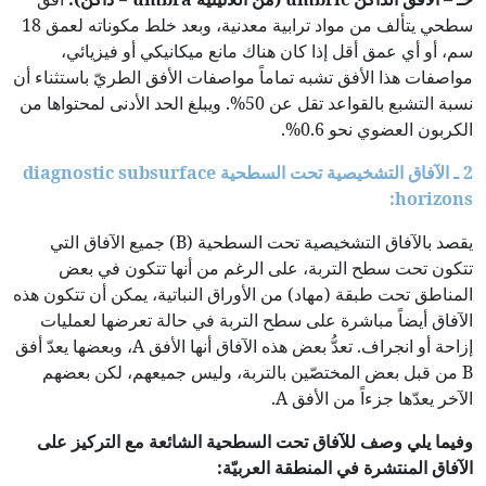
سطحي يتألف من مواد ترابية معدنية، وبعد خلط مكوناته لعمق 18
سم، أو أي عمق أقل إذا كان هناك مانع ميكانيكي أو فيزيائي،
مواصفات هذا الأفق تشبه تماماً مواصفات الأفق الطريّ باستثناء أن
نسبة التشبع بالقواعد تقل عن 50%. ويبلغ الحد الأدنى لمحتواها من
الكربون العضوي نحو 0.6%.
2 ـ الآفاق التشخيصية تحت السطحية
diagnostic subsurface
:
horizons
يقصد بالآفاق التشخيصية تحت السطحية (B) جميع الآفاق التي
تتكون تحت سطح التربة، على الرغم من أنها تتكون في بعض
المناطق تحت طبقة (مهاد) من الأوراق النباتية، يمكن أن تتكون هذه
الآفاق أيضاً مباشرة على سطح التربة في حالة تعرضها لعمليات
إزاحة أو انجراف. تعدُّ بعض هذه الآفاق أنها الأفق A، وبعضها يعدّ أفق
B من قبل بعض المختصّين بالتربة، وليس جميعهم، لكن بعضهم
الآخر يعدّها جزءاً من الأفق A.
وفيما يلي وصف للآفاق تحت السطحية الشائعة مع التركيز على
الآفاق المنتشرة في المنطقة العربيّة: