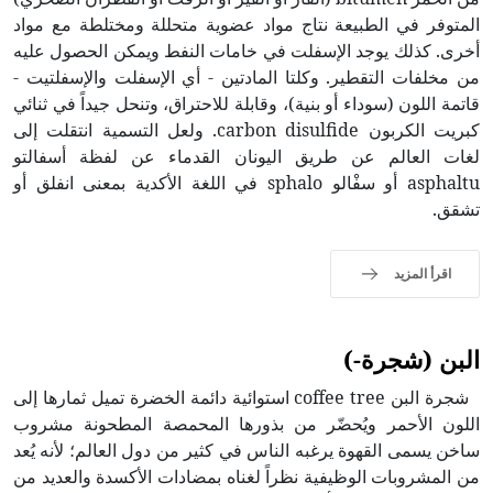
المتوفر في الطبيعة نتاج مواد عضوية متحللة ومختلطة مع مواد
أخرى. كذلك يوجد الإسفلت في خامات النفط ويمكن الحصول عليه
من مخلفات التقطير. وكلتا المادتين - أي الإسفلت والإسفلتيت -
قاتمة اللون (سوداء أو بنية)، وقابلة للاحتراق، وتنحل جيداً في ثنائي
كبريت الكربون carbon disulfide. ولعل التسمية انتقلت إلى
لغات العالم عن طريق اليونان القدماء عن لفظة أسفالتو
asphaltu أو سفْالو sphalo في اللغة الأكدية بمعنى انفلق أو
تشقق.
اقرأ المزيد
البن (شجرة-)
شجرة البن coffee tree استوائية دائمة الخضرة تميل ثمارها إلى
اللون الأحمر ويُحضّر من بذورها المحمصة المطحونة مشروب
ساخن يسمى القهوة يرغبه الناس في كثير من دول العالم؛ لأنه يُعد
من المشروبات الوظيفية نظراً لغناه بمضادات الأكسدة والعديد من