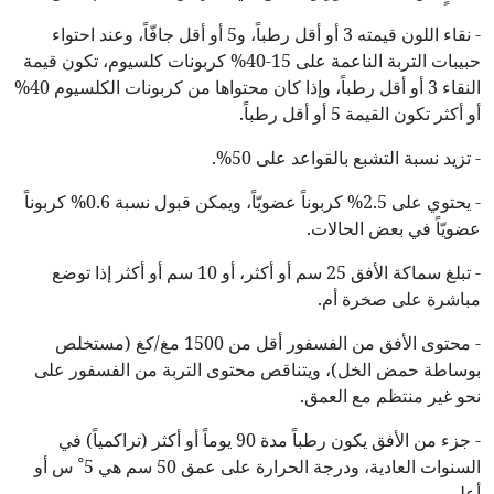
- نقاء اللون قيمته 3 أو أقل رطباً، و5 أو أقل جافّاً، وعند احتواء
حبيبات التربة الناعمة على 15-40% كربونات كلسيوم، تكون قيمة
النقاء 3 أو أقل رطباً، وإذا كان محتواها من كربونات الكلسيوم 40%
أو أكثر تكون القيمة 5 أو أقل رطباً.
- تزيد نسبة التشبع بالقواعد على 50%.
- يحتوي على 2.5% كربوناً عضويّاً، ويمكن قبول نسبة 0.6% كربوناً
عضويّاً في بعض الحالات.
- تبلغ سماكة الأفق 25 سم أو أكثر، أو 10 سم أو أكثر إذا توضع
مباشرة على صخرة أم.
- محتوى الأفق من الفسفور أقل من 1500 مغ/كغ (مستخلص
بوساطة حمض الخل)، ويتناقص محتوى التربة من الفسفور على
نحو غير منتظم مع العمق.
- جزء من الأفق يكون رطباً مدة 90 يوماً أو أكثر (تراكمياً) في
السنوات العادية، ودرجة الحرارة على عمق 50 سم هي 5ﹾ س أو
أعلى.