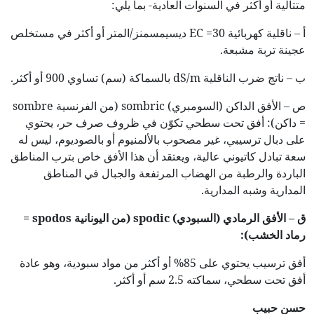
متتالية أو أكثر في السنوات العادية- بما يلي:
أ – ناقلية كهربائية EC =30 ديسيمسمنز/المتر أو أكثر في مستخلص
عجينة تربة مشبعة.
ب – ناتج ضرب الناقلية dS/m بالسماكة (سم) تساوي 900 أو أكثر.
ص – الأفق الداكن (السومبري) sombric (من الفرنسية sombre
= داكن): أفق تحت سطحي تكوّن في ظروف صرف حر، يحتوي
على دبال ترسيبي، غير مصحوب بالألمنيوم أو بالصوديوم، ليس له
سعة تبادل كاتيوني عالية، ويعتقد أن هذا الأفق خاص بترب المناطق
الباردة والرطبة من الهضاب المرتفعة والجبال في المناطق
المدارية وشبه المدارية.
ق – الأفق الرمادي (السبودي)
spodic
(من اليونانية
spodos
=
رماد الخشب):
أفق ترسيب يحتوي على 85% أو أكثر من مواد سبودية، وهو عادة
أفق تحت سطحي، سماكته 2.5 سم أو أكثر.
حسن حبيب