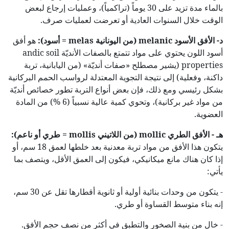
بالماء مدة تزيد على 30 يوماً (تراكمياً)، وعمليات إرجاع لبعض
الوقت خلال السنوات العادية أو تعرضت لعمليات صرف.
د- الأفق الأسود
melanic
(
من اليونانية
melas
= أسود):
هو أفق
أسود اللون يحتوي على مواد تتمتع بالصفات الأنديّة andic soil
properties (يشير مصطلح «صفات أنديّة» (من اليابانية، تربة
داكنة، وفعلية) إلى نتيجة التجوية المعتدلة لرواسب الحمم البركانية
بشكل رئيسي ومع ذلك، فإن بعض أنواع التربة تطور خصائص أنديّة
من مواد غير بركانية)، وتحوي كمية عالية نسبياً (6 %) من المادة
العضوية.
هـ - الأفق الطري
mollic
(
من اللاتيني
mollis
= طري أو ناعم):
يتكون هذا الأفق من مواد تربة معدنية بعد خلطها لعمق 18 سم، أو
إذا كان هناك مانع ميكانيكي، فيكون إلى العمق الأقل، ويتصف بما
يأتي:
- يتكون من وحدات بنائية أولية أو ثانوية أقطارها تقل عن 30 سم،
إنه بناء متوسط القساوة أو طري.
- خالٍ من بنية الصخور والتطبق في أكثر من نصف حجم الأفق.