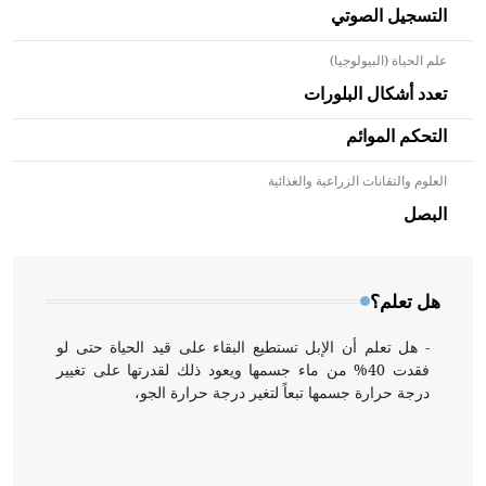
التسجيل الصوتي
علم الحياة (البيولوجيا)
تعدد أشكال البلورات
التحكم الموائم
العلوم والتقانات الزراعية والغذائية
- هل تعلم أن الأبلق نوع من الفنون الهندسية التي ارتبطت
بالعمارة الإسلامية في بلاد الشام ومصر خاصة، حيث يحرص
البصل
المعمار على بناء مداميكه وخاصة في الواجهات
هل تعلم؟
- هل تعلم أن الإبل تستطيع البقاء على قيد الحياة حتى لو
فقدت 40% من ماء جسمها ويعود ذلك لقدرتها على تغيير
درجة حرارة جسمها تبعاً لتغير درجة حرارة الجو،