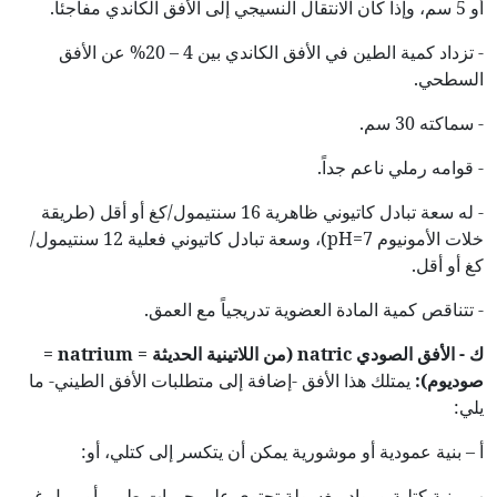
أو 5 سم، وإذا كان الانتقال النسيجي إلى الأفق الكاندي مفاجئاً.
- تزداد كمية الطين في الأفق الكاندي بين 4 – 20% عن الأفق
السطحي.
- سماكته 30 سم.
- قوامه رملي ناعم جداً.
- له سعة تبادل كاتيوني ظاهرية 16 سنتيمول/كغ أو أقل (طريقة
خلات الأمونيوم pH=7)، وسعة تبادل كاتيوني فعلية 12 سنتيمول/
كغ أو أقل.
- تتناقص كمية المادة العضوية تدريجياً مع العمق.
ك - الأفق الصودي
natric
(من اللاتينية الحديثة =
natrium
=
صوديوم):
يمتلك هذا الأفق -إضافة إلى متطلبات الأفق الطيني- ما
يلي:
أ – بنية عمودية أو موشورية يمكن أن يتكسر إلى كتلي، أو:
ب- بنية كتلية ومواد مغسولة تحتوي على حبيبات طمي أو رمل غير