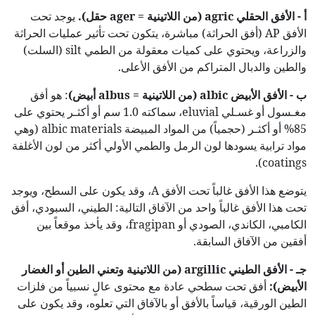
أ - الأفق الحقلي
agric
(
من اللاتينية
=
ager
حقل
).
يوجد تحت
الأفق AP (أفق الحراثة) مباشرة، يتكون تحت تأثير عمليات الحراثة
والزراعة، ويحتوي على كميات معقولة من الطمي silt (السلت)
والطين والدبال المتراكم من الأفق الأعلى.
ب - الأفق الأبيض
albic
(
من اللاتينية
=
albus
أبيض
)
: هو أفق
مغـسول أو غسـلي eluvial، سماكته 1.0 سم أو أكثـر يحتوي على
85% أو أكثـر (حجمياً) من المواد المبيضة albic materials (وهي
مواد ترابية يسودها لون الرمل والطمي الأولي أكثر من لون الأغلفة
coatings).
يتوضع هذا الأفق غالباً تحت الأفق A، وقد يكون على السطح، ويوجد
تحت هذا الأفق غالباً واحد من الآفاق التالية: الطيني، السبودي، أفق
الكامبي، الكاندي، الصودي أو fragipan، وقد يأخذ موقعاً بين
أفقين من الآفاق السابقة.
جـ - الأفق الطيني
argillic
(
من اللاتينية وتعني الطين أو الغضار
الأبيض):
أفق تحت سطحي عادة مع محتوى عالٍ نسبياً من فلزات
الطين الورقية، قياساً بالأفق أو بالآفاق التي تعلوه، وقد يكون على