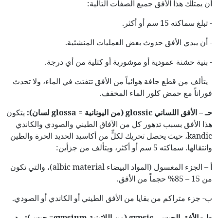
أن يمتلك هذا الأفق جميع الصفات التالية:
- تبلغ سماكته 15 سم أو أكثر.
- أن يبدي الأفق حدوث بعض العمليات المنشئية.
- بنية خشنة عمودية أو موشورية أو كتلية من أي درجة.
- يتألف من قطع جافة هوائياً من الأفق تتفتت في الماء، ولا تحدث
فوراناً مع حمض كلور الماء المخفف.
حـ – الأفق اللساني
glossic
(من اليونانية
=
glossa
لسان):
يتكون
هذا الأفق بسبب تدهور كل من الآفاق الطيني والصودي والكاندي
kandic، حيث يحصل تحريك لكلٍّ من أكاسيد الحديد الحرة والطين
وانتقالها. سماكته 5 سم أو أكثر، ويتألف من جزأين:
أ – الجزء المغسول (المواد البيضاء albic material)، والتي تكون
من 15 – 85% حجماً من الأفق.
ب- جزء متراكم من بقايا من الأفق الطيني أو الكاندي أو الصودي.
ط - الأفق الجبسي
gypsic
(من اللاتينية
gypsium
= جبس):
وهو