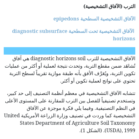
الترب (الآفاق التشخيصية)
الآفاق التشخيصية السطحية
epipedons
الآفاق التشخيصية تحت السطحية
diagnostic subsurface
horizons
الآفاق التشخيصية للترب diagnostic horizons soil هي آفاق
تُشاهَد ضمن مقطع التربة، وتحدث نتيجة لعملية أو أكثر من عمليات
تكوين التربة، ويُعَرَّف الأفق بأنه طبقة موازية تقريباً لسطح التربة
تحتوي على نواتج لعملية تكوين أو أكثر.
تتشابه الآفاق التشخيصية في معظم أنظمة التصنيف إلى حد كبير،
وتستخدم تصنيفياً للفصل بين الترب للمقارنة على المستوى الأعلى
في النظم التصنيفية. وفيما يلي فكرة موجزة عن الآفاق
التشخيصية كما وردت في تصنيف وزارة الزراعة الأمريكية United
States Department of Agriculture Soil Taxonomy
(USDA), 1999. (الشكل 1).