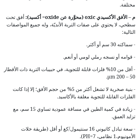
مختلفة.
م – الأفق الأكسيدي
oxic
(محوَّرة عن
oxide
= أكسيد):
أفق تحت
سطحي، لا يحتوي على صفات التربة الأنديّة، وله جميع المواصفات
التالية:
- سماكته 30 سم أو أكثر.
- قوامه أو نسجه رملي لومي أو أنعم.
- أقل من 10% فلزات قابلة للتجوية، في حبيبات التربة ذات الأقطار
50 – 200 µm.
- بنية صخرية لا تشغل أكثر من 5% من حجم الأفق؛ إلا إذا كانت
الفلزات القابلة للتجوية مغلفة بالأكاسيد.
- زيادة في كمية الطين في مسافة عمودية تساوي 15 سم، مع
تزايد العمق.
- سعة تبادل كاتيوني 16 سنتيمول/كغ أو أقل (طريقة خلات
الأمونيوم،1 نظامي، PH=7).