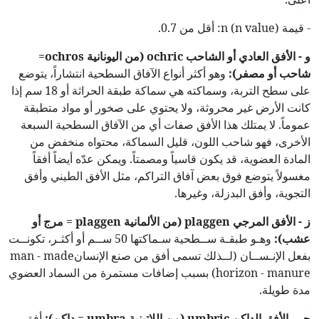
- قيمة n (n value): أقل من 0.7.
و - الأفق العادي أو الشاحب
ochric
(من اليونانية
ochros
=
شاحب أو مصفر):
وهو أكثر أنواع الآفاق السطحية انتشاراً، يتوضع
على سطح التربة، وسماكته هي سماكة طبقة الحراثة أو 18 سم إذا
كانت الأرض غير محروثة، ولا يحتوي على صخور أو مواد متطبقة
عموماً. لا يمتلك هذا الأفق صفات أي من الآفاق السطحية السبعة
الأخرى، فهو شاحب اللون، قليل السماكة، محتواه منخفض من
المادة العضوية، قد يكون قاسياً ومصمتاً. ويمكن عدّه أيضاً أفقاً
مغسولاً يتوضع فوق بعض آفاق التراكم، مثل الأفق الطيني وأفق
التجوية، وأفق البدزلة، وغيرها.
ز - الأفق المرجي
plaggen
(من الألمانية
plaggen
= مرج أو
عشب):
وهـو طبقـة ســطحية سـماكتها 50 ســم أو أكثـر، تكونــت
بفعل الإنـســان (لــذلك تسمى أفق من صنع الإنسانman - made
horizon - manure) بسبب إضافات مستمرة من السماد العضوي
مدة طويلة.
حـ – الأفق الداكن
umbric
(من اللاتينية
umbra
= داكن):
أفق