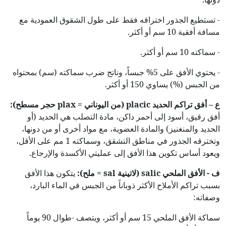
- تستطيع الجذور اختراقه فقط على طول الشقوق العمودية مع
مسافة أفقية 10 سم أو أكثر.
- سماكته 10 سم أو أكثر.
- يحتوي الأفق على 5% جبساً، وناتج ضرب سماكته (سم) بمحتواه
من الجبس (%) يساوي 150 أو أكثر.
ع – أفق تراكم الحديد
placic
(من اليوناني
=
plax
حجر مسطح):
أفق رقيق، أسود إلى أحمر داكن، مادة التصلب هي الحديد (أو
الحديد والمنغنيز) والمادة العضوية، مع مواد أخرى أو من دونها،
وتخترقه الجذور في مناطق التشقق، وسماكته 1 مم على الأقل،
ويعود أساس تكوين هذا الأفق إلى عمليتي الأكسدة والإرجاع.
ف - الأفق الملحي
salic
(لاتينية
sal
= ملح):
يتكون هذا الأفق
بسبب تراكم الأملاح الأكثر ذوباناً من الجبس في الماء البارد،
وصفاته:
سماكة الأفق الملحي 15 سم أو أكثر، ويتصف -طوال 90 يوماً