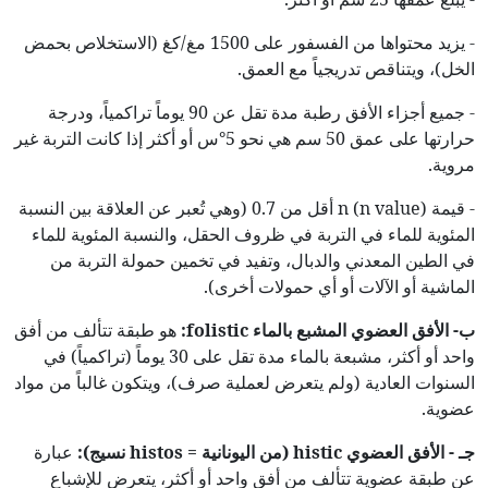
- يزيد محتواها من الفسفور على 1500 مغ/كغ (الاستخلاص بحمض
الخل)، ويتناقص تدريجياً مع العمق.
- جميع أجزاء الأفق رطبة مدة تقل عن 90 يوماً تراكمياً، ودرجة
حرارتها على عمق 50 سم هي نحو 5°س أو أكثر إذا كانت التربة غير
مروية.
- قيمة n (n value) أقل من 0.7 (وهي تُعبر عن العلاقة بين النسبة
المئوية للماء في التربة في ظروف الحقل، والنسبة المئوية للماء
في الطين المعدني والدبال، وتفيد في تخمين حمولة التربة من
الماشية أو الآلات أو أي حمولات أخرى).
ب- الأفق العضوي المشبع بالماء
folistic
:
هو طبقة تتألف من أفق
واحد أو أكثر، مشبعة بالماء مدة تقل على 30 يوماً (تراكمياً) في
السنوات العادية (ولم يتعرض لعملية صرف)، ويتكون غالباً من مواد
عضوية.
جـ - الأفق العضوي
histic
(
من اليونانية
=
histos
نسيج
)
:
عبارة
عن طبقة عضوية تتألف من أفق واحد أو أكثر، يتعرض للإشباع