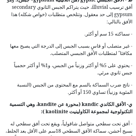
أفق ترسيب illuvial، حيث يتراكم الجبس الثانوي secondary
gypsum إلى حد معقول. وتتلخص متطلبات (خواص شكله) هذا
الأفق بالتالي:
- سماكته 15 سم أو أكثر.
- غير متصلب أو قاسٍ بسبب الجبس إلى الدرجة التي يصبح معها
مكافئا ً لمتطلبات الأفق الجبسي المتصلب.
- يحتوي على 5% أو أكثر وزنياً من الجبس، و1% أو أكثر حجمياً
جبس ثانوي مرئي.
- ناتج ضرب السماكة بالسم مع المحتوى من الجبس (النسبة
المئوية وزنياً) تساوي 150 أو أكثر.
ي- الأفق الكاندي
kandic
(محورة عن
kandite
، وهي التسمية
التكنولوجية لمجموعة
الكاولينيت
kaolinite
):
- أفق تحت سطحي متواصل شاقولياً، ويقع تحت أفق سطحي له
نسيج أخشن، سماكة الأفق السطحي 18سم على الأقل بعد الخلط،