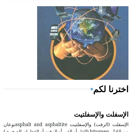
- هل تعلم أن أبقراط كتب في الطب أربعة مؤلفات هي:
الحكم، الأدلة، تنظيم التغذية، ورسالته في جروح الرأس.
ويعود له الفضل بأنه حرر الطب من الدين والفلسفة.
- هل تعلم أن المرجان إفراز حيواني يتكون في البحر ويتركب
من مادة كربونات الكلسيوم، وهو أحمر أو شديد الحمرة وهو
أجود أنواعه، ويمتاز بكبر الحجم ويسمى الش
اخترنا لكم
الإسفلت والإسفلتيت
الإسفلت (الزفت) والإسفلتيت asphalt and asphaltiteنوعان
من الحُمَّر bitumen (القار أو القير أو الزفت أو القطران الصخري)