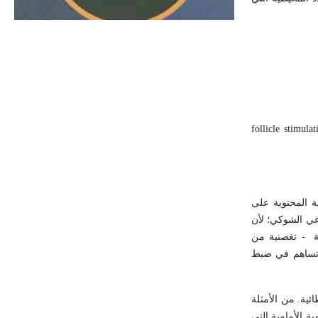
الحجم ويسمى الش
follicle stimulat
ة المحتوية على
غي الشوكي؛ لأن
ة - تغصنية من
ي تساهم في ضبط
ئية. من الأمثلة
مية الأمامية التي