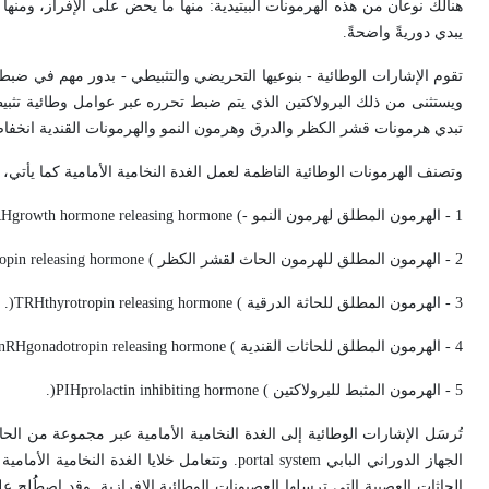
هنالك نوعان من هذه الهرمونات الببتيدية: منها ما يحض على الإفراز، ومنها 
يبدي دوريةً واضحةً.
تقوم الإشارات الوطائية - بنوعيها التحريضي والتثبيطي - بدور مهم في ضبط 
ويستثنى من ذلك البرولاكتين الذي يتم ضبط تحرره عبر عوامل وطائية تثبيط
تبدي هرمونات قشر الكظر والدرق وهرمون النمو والهرمونات القندية انخفاضاً 
وتصنف الهرمونات الوطائية الناظمة لعمل الغدة النخامية الأمامية كما يأتي، عل
1 - الهرمون المطلق لهرمون النمو -
growth hormone releasing hormone (
RH
2 - الهرمون المطلق للهرمون الحاث لقشر الكظر
ropin releasing hormone (
3 - الهرمون المطلق للحاثة الدرقية
thyrotropin releasing hormone (
TRH
)
.
4 - الهرمون المطلق للحاثات القندية
gonadotropin releasing hormone (
nRH
5 - الهرمون المثبط للبرولاكتين
prolactin inhibiting hormone (
PIH
)
.
تُرسَل الإشارات الوطائية إلى الغدة النخامية الأمامية عبر مجموعة من الحاث
الجهاز الدوراني البابي
portal system
. وتتعامل خلايا الغدة النخامية الأما
الحاثات العصبية التي ترسلها العصبونات الوطائية الإفرازية. وقد اصطُُلِح 