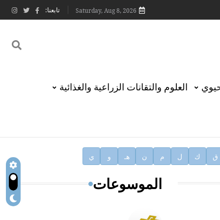
تابعنا:
Saturday, Aug 8, 2026
حيوي
العلوم والتقانات الزراعية والغذائية
ق
ك
ل
م
ن
هـ
و
ي
الموسوعات