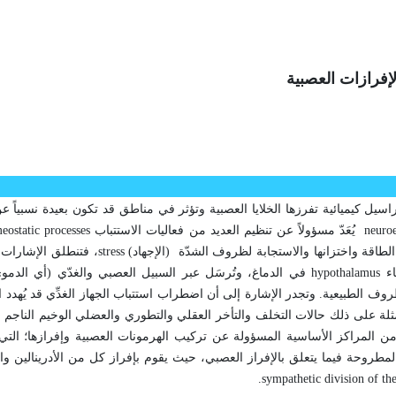
لإفرازات العصبية
سيل كيميائية تفرزها الخلايا العصبية وتؤثر في مناطق قد تكون بعيدة نسبياً عن
neuro
يُعَدّ مسؤولاً عن تنظيم العديد من فعاليات الاستتباب
eostatic processes
الطاقة واختزانها والاستجابة لظروف الشدّة (الإجهاد)
stress
، فتنطلق الإشارات 
اء
hypothalamus
في الدماغ، وتُرسَل عبر السبيل العصبي والغدّي (أي الدمو
 الطبيعية. وتجدر الإشارة إلى أن اضطراب استتباب الجهاز الغدِّي قد يُهدد ا
ثلة على ذلك حالات التخلف والتأخر العقلي والتطوري والعضلي الوخيم الناجم
 المراكز الأساسية المسؤولة عن تركيب الهرمونات العصبية وإفرازها؛ التي ت
مطروحة فيما يتعلق بالإفراز العصبي، حيث يقوم بإفراز كل من الأدرينالين وال
.
sympathetic division of t