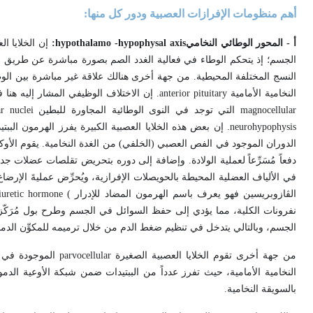
أهم منظومات الإفرازات العصبية ودور كل منها:
أ - المحور الوطائي النخامي
hypothalamo -hypophysal axis
:
إن الخلايا ا
الجسم؛ إذ يتحكم الوطاء في فعالية الغدد الصم بصورة مباشرة عن طريق الح
النسج المختلفة المحيطية. من جهة أخرى هنالك علاقة غير مباشرة بين الوطا
النخامية الأمامية
anterior pituitary
. إن الاختلاف الوظيفي المشار إليه هنا
magnocellular
التي توجد في النوى الوطائية المجاورة للبطين
ar nuclei
neurohypophysis
. إن بعض هذه الخلايا العصبية الكبيرة يفرز الهرمون البب
الدوران الموجود في الفص العصبي (الخلفي) من الغدة النخامية. يقوم ال
دفعاً مُسَرِّعاً لعملية الولادة. وإضافة إلى دوره بتحريض تقلصات عضلات ج
في الألياف العضلية المحيطة بالحويصلات الإفرازية، ويُحرِّض عمليةَ الإرضاع 
الڤازوبريسين فهو يعرف باسم الهرمون المضاد للإدرار
iuretic hormone (
نفرونات الكلية، مما يؤدي إلى حفظ السوائل في الجسم وطرح بول مُرَكّ
الجسم، وبالتالي يتدخل في تنظيم ضغط الدم من خلال ترميمه للمكوِّن الدم
من جهة أخرى تقوم الخلايا العصبية الصغيرة
parvocellular
الموجودة في ن
النخامية الأمامية، حيث تفرز عدداً من الببتيدات ضمن شبكة الأوعية الدم
بالسويقة النخامية.