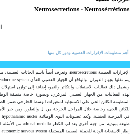
Neurosecretions - Neurosécrétions
ا
أهم منظومات الإفرازات العصبية ودور كل منها
الإفرازات العصبية
neurosecretions
، وتعرف أيضاً باسم الحاثات العصبية، مرا
يتم نقلها بجهاز الدوران. والواقع أن الجهاز العصبي الغدِّي
endocrine system
ويشمل ذلك فعاليات الاستقلاب والتكاثر والنمو، إضافة إلى توازن استهلاك 
لهذه الفعاليات من الجهاز العصبي المركزي، وبصورة خاصة منطقة الوط
المنظومة الكائن الحي على الاستجابة لمتغيرات الوسط الخارجي ضمن الظروف
للكائن الحي، وخاصة خلال المراحل الحرجة من ال والتطور. ومن خير الأم
في المرحلة الجنينية. وتُعد عصبونات النوى الوطائية
hypothalamic nuclei
من
طبيعة ببتيدية. من جهة أخرى يعد لب الكظر
adrenal medulla
من الأمثلة ال
إطار الاستجابة الودية للجملة العصبية المستقلة
he autonomic nervous system