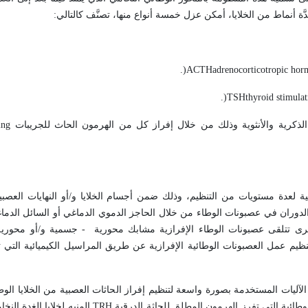
دَّة أنماط من الخلايا، أمكن عزل خمسة أنواع منها، تصنَّف كالتالي:
.
)
ACTH
adrenocorticotropic hor
.
)
TSH
thyroid stimula
ing
ية لعدة مستويات من التنظيم، وذلك ضمن أجسام الخلايا و/أو النهايات العصبي
 الدوران في عصبونات الوطاء من خلال الحاجز الدموي الدماغي أو السائل الدما
خرى تتلقى عصبونات الوطاء الإفرازية مشابك محورية - جسمية و/أو محوري
تنظيم عمل العصبونات الوطائية الإفرازية عن طريق المراسيل الكيميائية الت
لآليات المستخدمة بصورة واسعة لتنظيم إفراز الحاثات العصبية من الخلايا الوطا
وطائية التي تفرز الهرمون المطلق للحاثة الدرقية
TRH
المنبه لخلايا الغدة النخا