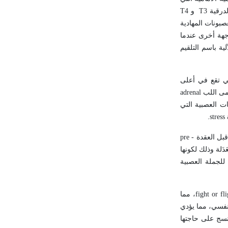
لدرقية
T3
و
T4
صبونات المهادية
هة أخرى عندما
ية باسم التلقيم
ي تقع في أعلى
مى اللب
adrenal
ات العصبية التي
.
stress
قبل العقدة
pre -
دَلة وذلك لكونها
 للجملة العصبية
fight or fl
، مما
تنفسي، مما يؤدي
لنسج على حاجتها