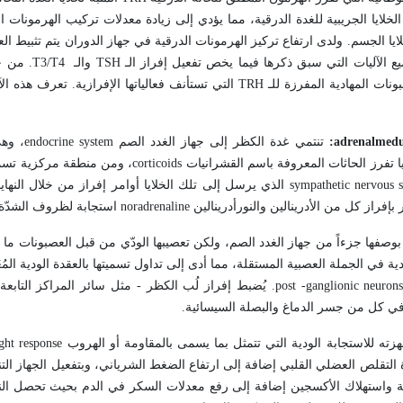
لخلايا الجريبية للغدة الدرقية، مما يؤدي إلى زيادة معدلات تركيب الهرمونات ا
يا الجسم. ولدى ارتفاع تركيز الهرمونات الدرقية في جهاز الدوران يتم تثبيط الع
يع الآليات التي سبق ذكرها فيما يخص تفعيل إفراز الـ
TSH
والـ
T3/T4
. من ج
نات المهادية المفرزة للـ
TRH
التي تستأنف فعالياتها الإفرازية. تعرف هذه الآل
adrenalmedu
:
تنتمي غدة الكظر إلى جهاز الغدد الصم
endocrine system
، وه
 تفرز الحاثات المعروفة باسم القشرانيات
corticoids
، ومن منطقة مركزية تس
sympathetic nervous 
الذي يرسل إلى تلك الخلايا أوامر إفراز من خلال النهاي
فراز كل من الأدرينالين والنورأدرينالين
noradrenaline
استجابة لظروف الشدّة
وصفها جزءاً من جهاز الغدد الصم، ولكن تعصيبها الودّي من قبل العصبونات ما 
 في الجملة العصبية المستقلة، مما أدى إلى تداول تسميتها بالعقدة الودية المُعَ
post -ganglionic neuron
. يُضبط إفراز لُب الكظر - مثل سائر المراكز التابعة
في كل من جسر الدماغ والبصلة السيسائية.
زته للاستجابة الودية التي تتمثل بما يسمى بالمقاومة أو الهروب
ight response
وة التقلص العضلي القلبي إضافة إلى ارتفاع الضغط الشرياني، وبتفعيل الجهاز ال
الغازية واستهلاك الأكسجين إضافة إلى رفع معدلات السكر في الدم بحيث تحصل ا