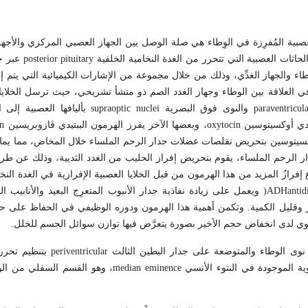
لعصبية المُفرِزة في الوِطاء هي صلة الوصل بين الجهاز العصبي المركزي والأج
اثات العصبية التي تتحرر من الغدة النخامية الخلفية
posterior pituitary
عبر جه
ء والجهاز الغدِّي، وذلك من خلال مجموعة من الإشارات الكيميائية التي يتم إر
 في العلاقة بين الوطاء وجهاز الغدد الصم ذو منشأ تشريحي، حيث ترسل الخلايا 
paraventricul
والنوى فوق البصرية
supraoptic nuclei
بأليافها العصبية إلى ا
تيدي أوكسيتوسين
oxytocin
، وبعضها الآخر يفرز الهرمون الببتيدي ڤازوبريسين
in
أوكسيتوسين بتحريض تقلصات عضلات جدار الرحم الملساء خلال المخاض، مما يم
دار الرحم الملساء، يقوم بتحريض إفراز الحليب من الغدد الثديية، وذلك عن طريق
إفرازُ المزيد من هذا الهرمون من قبل الخلايا العصبية الإفرازية في الغدة النخام
antid
ADH
)
ويعمل على زيادة نفاذية جدار الأنبوب المتعرِج البعيد والأنابيب ا
ز وقليل الكمية. وتكمن أهمية هذا الهرمون ودوره الوظيفي في الحفاظ على 
وي لدى انخفاض حجم الأخير بصورة يتعرَّض فيها توازن سوائل الجسم للخلل.
وى الوطاء والمتوضعة على جدار البطين الثالث
periventricular
بتنظيم تحرر 
وية الموجودة في النتوء الأنسي
median eminence
، وهو القسم السفلي من الو