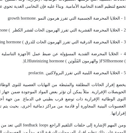
تخضع لتنظيم الغدة النخامية الأمامية. وبناءً عليه فإن النخامى الغدية تحوي ع
1 - الخلايا المحرضة الجسمية التي تفرز هرمون النمو .
growth hormone
2 - الخلايا المحرضة القشرية التي تفرز الهرمون الحاث لقشر الكظر
mone (
3 - الخلايا المحرضة الدرقية التي تفرز الهرمون الحاث للدرق
ting hormone (
4 - الخلايا المحرضة القندية المسؤولة عن ضبط عمل الأجهزة التناسلية الذكرية والأنثوية وذلك من خلال إفراز كل من الهرمون الحاث للجريبات
hormone (
FSH
)
والهرمون المُلَوتِن
luteinizing hormone (
LH
)
.
5 - الخلايا المحرضة اللبنية التي تفرز البرولاكتين .
prolactin
يخضع إفراز الحاثات المطلقة والمثبطة من النهايات العصبية للنوى الوطائ
الحويصلات الإفرازية. مثلاً يمكن أن تؤثر بعض المواد الموجودة ضمن جهاز
النوى الوطائية الإفرازية ذات توضع قرب بطيني في الدماغ. من جهة أ
العصبونات البينية المجاورة أو قادمة من مراكز دماغية أخرى، بحيث يتم 
إفرازاتها.
ومن المهم الإشارة إلى حلقات التلقيم الراجع
feedback loops
التي تعد من ا
المهمة على ذلك تنظيم إفراز الهرمونات الدرقية الذي يبدأ من العصبونات ال