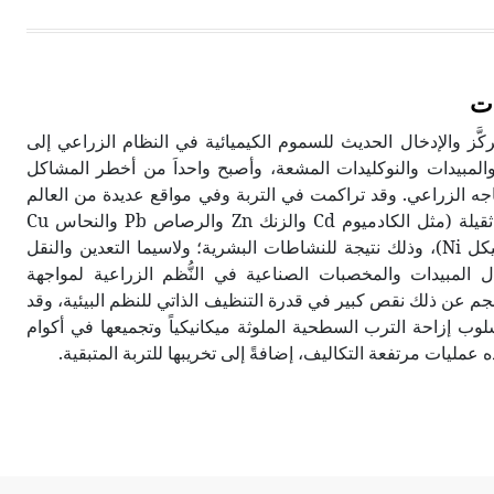
ات
كَّز والإدخال الحديث للسموم الكيميائية في النظام الزراعي إلى
ة والمبيدات والنوكليدات المشعة، وأصبح واحداَ من أخطر المشاكل
اجه الزراعي. وقد تراكمت في التربة وفي مواقع عديدة من العالم
ملوثات خطرة تمثلها عناصر ثقيلة (مثل الكادميوم Cd والزنك Zn والرصاص Pb والنحاس Cu
والكروم Cr والزئبق Hg والنيكل Ni)، وذلك نتيجة للنشاطات البشرية؛ ولاسيما التعدين والنقل
ل المبيدات والمخصبات الصناعية في النُّظم الزراعية لمواجهة
نجم عن ذلك نقص كبير في قدرة التنظيف الذاتي للنظم البيئية، وقد
لوب إزاحة الترب السطحية الملوثة ميكانيكياً وتجميعها في أكوام
ذه عمليات مرتفعة التكاليف، إضافةً إلى تخريبها للتربة المتبقية.