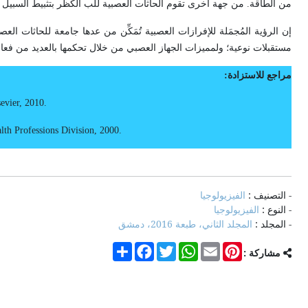
من الطاقة. من جهة أخرى تقوم الحاثات العصبية للب الكظر بتثبيط السبيل ا
إن الرؤية المُجمَلة للإفرازات العصبية تُمَكِّن من عدها جامعة للحاثات 
مستقبلات نوعية؛ ولمميزات الجهاز العصبي من خلال تحكمها بالعديد من فعا
مراجع للاستزادة:
evier, 2010
.
lth Professions Di­vision, 2000
.
- التصنيف :
الفيزيولوجيا
- النوع :
الفيزيولوجيا
- المجلد :
المجلد الثاني، طبعة 2016، دمشق
Share
Facebook
Twitter
WhatsApp
Email
Pinterest
مشاركة :