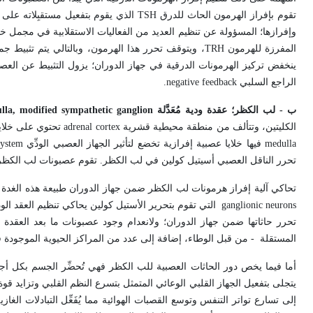
تقوم بإفراز الهرمون الحاث للدرق
TSH
الذي يقوم بتفعيل مستقبِلاته على ا
وإفرازها؛ المسؤولة عن تنظيم العديد من الفعاليات الاستقلابية في مجمل خلا
المفرزة للهرمون
TRH
، ويتوقف تحرر هذا الهرمون، وبالتالي يتم تثبيط جم
ينخفض تركيز الهرمونات الدرقية في جهاز الدوران؛ يزول التثبيط عن العصبو
الراجع السلبي
negative feedback
.
ب - لب الكظر؛ عقدة ودية مُعَدَّلة
lla, modified sympathetic ganglion
الكليتين، وتتألف من منطقة محيطية قشرية
adrenal cortex
تحتوي على خلايا
medulla
فيها خلايا عصبية إفرازية تخضع لتأثير الجهاز العصبي الودِّي
system
تحرر الناقل العصبي أسيتيل كولين في لب الكظر. تقوم عصبونات لب الكظر بإ
تحاكي آلية إفراز هرمونات لب الكظر ضمن جهاز الدوران طبيعة هذه الغدة ب
ganglionic neurons
التي تقوم بتحرير الأستيل كولين يحاكي تنظيم العقد الودية
تحرر حاثاتها ضمن جهاز الدوران؛ ولانعدام وجود عصبونات ما بعد العقدة
s
المستقلة - من قبل الوطاء، إضافة إلى عدد من المراكز الحيوية الموجودة 
أما فيما يخص دور الحاثات العصبية للب الكظر فهي تُحضِّر الجسم بكل أجه
يتجلى بتفعيل الجهاز القلبي الوعائي المتمثل بتسرع النظم القلبي وتزايد ق
إلى تسارع تواتر التنفس وتوسع القصبات الهوائية مما يُفَعِّل التبادلات 