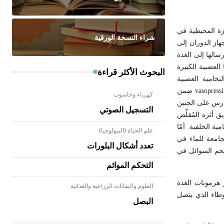
هزة المحيطية في
شراء النسخة الورقية
از الدوران إلى
سالها إلى الغدة
العصبية الكبيرة
البحوث الأكثر قراءة
لنخامية العصبية
vasopress
ضمن
كهرباء وحاسوب
ارس على الجنين
التسجيل الصوتي
 أثره المُقلِّص
ية الخلفية. أمّا
علم الحياة (البيولوجيا)
لجامعة للماء في
تعدد أشكال البلورات
حجم السوائل في
التحكم الموائم
هرمونات الغدة
العلوم والتقانات الزراعية والغذائية
- هل تعلم أن الأبلق نوع من الفنون
طاء الذي يتصل
الهندسية التي ارتبطت بالعمارة
البصل
الإسلامية في بلاد الشام ومصر خاصة،
حيث يحرص المعمار على بناء مداميكه