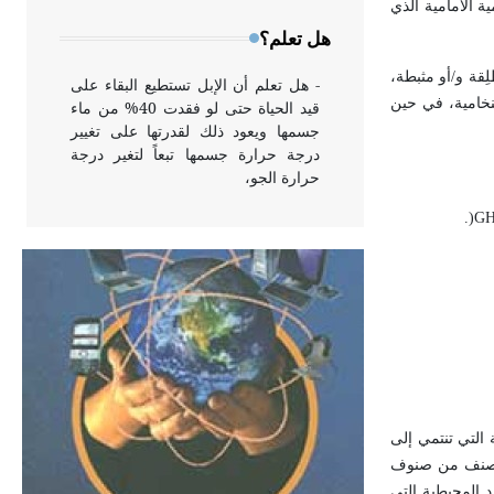
ة الأمامية الذي
وخاصة في الواجهات
هل تعلم؟
ِقة و/أو مثبطة،
- هل تعلم أن الإبل تستطيع البقاء على
نخامية، في حين
قيد الحياة حتى لو فقدت 40% من ماء
جسمها ويعود ذلك لقدرتها على تغيير
درجة حرارة جسمها تبعاً لتغير درجة
حرارة الجو،
.
)
GH
- هل تعلم أن أبقراط كتب في الطب
أربعة مؤلفات هي: الحكم، الأدلة، تنظيم
التغذية، ورسالته في جروح الرأس.
ويعود له الفضل بأنه حرر الطب من
الدين والفلسفة.
- هل تعلم أن المرجان إفراز حيواني
يتكون في البحر ويتركب من مادة
 التي تنتمي إلى
كربونات الكلسيوم، وهو أحمر أو شديد
لكل صنف من صنوف
الحمرة وهو أجود أنواعه، ويمتاز بكبر
د المحيطية التي