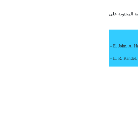
ية المحتوية على
-
E. John, A. H
-
E. R. Kandel, 