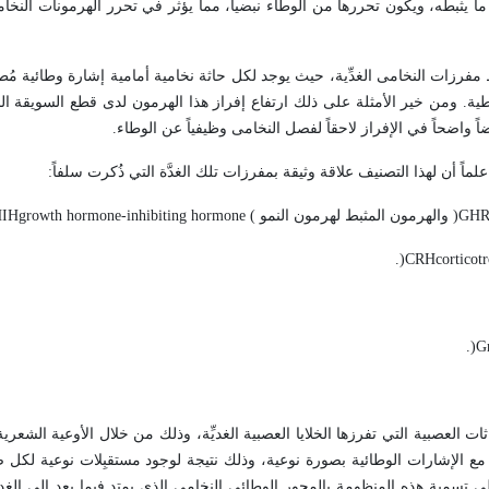
ما يثبطه، ويكون تحررها من الوطاء نبضياً، مما يؤثر في تحرر الهرمونات النخامي
مفرزات النخامى الغدِّية، حيث يوجد لكل حاثة نخامية أمامية إشارة وطائية مُطل
ية. ومن خير الأمثلة على ذلك ارتفاع إفراز هذا الهرمون لدى قطع السويقة ال
واضحاً في الإفراز لاحقاً لفصل النخامى وظيفياً عن الوطاء.
ماً أن لهذا التصنيف علاقة وثيقة بمفرزات تلك الغدَّة التي ذُكرت سلفاً:
GH
)
والهرمون المثبط لهرمون النمو
growth hormone-inhibiting hormone (
IH
.
)
CRH
corticot
.
)
G
ات العصبية التي تفرزها الخلايا العصبية الغديِّة، وذلك من خلال الأوعية الشعرية
مية مع الإشارات الوطائية بصورة نوعية، وذلك نتيجة لوجود مستقبِلات نوعية 
على تسمية هذه المنظومة بالمحور الوطائي النخامي الذي يمتد فيما بعد إلى الغد