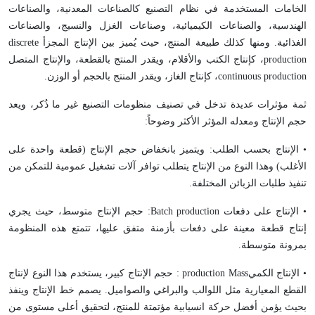
الخامات المستخدمة في نظام التصنيع كالصناعات المعدنية، والصناعات
الهندسية، والصناعات الكيميائية، وصناعات الغزل والنسيج، والصناعات
الغذائية. ومنها كذلك طبيعة المنتج، حيث يُميز بين الإنتاج المجزأ
discrete
production
، كإنتاج الكتب والأقلام، ويقدر المنتج بالقطعة، والإنتاج المتصل
continuous production
، كإنتاج الغاز، ويقدر المنتج بالحجم أو الوزن.
ثمة مؤثرات عديدة تدخل في تصنيف منظومات التصنيع غير ما ذُكر، ويعد
حجم الإنتاج ومعدله المؤثر الأكثر وضوحاً:
• الإنتاج بحسب الطلب: ويتميز بانخفاض حجم الإنتاج (قطعة واحدة على
الأغلب) وهذا النوع من الإنتاج يتطلب توافر آلات تشغيل عمومية للتمكن من
تنفيذ طلبات الزبائن المختلفة.
• الإنتاج على دفعات
Batch production
: حجم الإنتاج متوسط، حيث يجري
إنتاج قطعة معينة على دفعات بأزمنة متفق عليها، تتمتع هذه المنظومة
بمرونة متوسطة.
• الإنتاج الكمي
Mass
production
: حجم الإنتاج كبير، يستخدم هذا النوع لإنتاج
القطع المعيارية مثل اللوالب والبراغي والصواميل. يصمم خط الإنتاج وينفذ
بحيث يؤمن أفضل حركة انسيابية مؤتمتة للمنتج، لتحقيق أعلى مستوى من