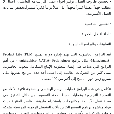
• تحسين ظروف العمل: توفير أجواء عمل أكثر سلامة للعاملين، أعمال لا
تتطلب جهداً عضلياً كبيراً مجهداً، بل عملاً نوعياً فكرياً متميزاً،تخفيض ساعات
العمل الأسبوعية.
• تحسين التنافسية.
• أداء افضل للجدولة.
التطبيقات والبرامج الحاسوبية
تُعد البرامج الحاسوبية التي تهتم بإدارة دورة المنتج (
PLM
)
Product Life
Management
- مثل برامج
unigraphics- CATIA- ProEngineer
- من أهم
البرامج التي تساعد على إنشاء منظومة الإنتاج المتكامل بمعونة الحاسوب.
يميل كثير من الشركات العالمية إلى اعتماد أحد هذه البرامج لقدرتها على
تسريع زمن دورة المنتج إلى أكثر من 100 ضعف.
تتكامل في هذه البرامج عمليات الرسم الهندسي والنمذجة ثلاثية الأبعاد مع
النمذجة التجميعية وعمليات ضبط صحة التصميم، من خلال التدقيق في
صحة عمل الآليات (المكانيزمات) باستخدام طريقة العناصر المنتهية حيث
يتولد مباشرة برنامج التصنيع الخاص بآلات التشغيل الرقمية المرتبطة بشبكة
داخلية بالمكونات الأخرى من خطوط الإنتاج ومنظومة التخزين ومنظومة