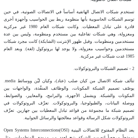
تستخدم شبكات الاتصال الهاتفية أساساً في الاتصالات الصوتية، في حين
توسم الشبكات الحاسوبية بأنها منظومة ربط بين الحواسيب وأجهزة أخرى
قادرة على تبادل المعطيات. وكانت شبكات العام 1980 غير مركزية
ومعزولة، وهي شبكات تفاعلية بين مستخدم ومنظومة، وليس بين عدة
مستخدمين ومنظومات. وقبل ظهور الإنترنت (الشابكة) كانت مجرد شبكات
مستخدمين وحواسيب معزولة، ولا يوجد لها بروتوكول (لغة). وبعد العام
1985 غدت شبكات غير مركزية.
2 - تصميم الشبكات والبروتوكولات.
تتألف شبكة الاتصال من كيان صلب (عتاد)، وكيان ليِّن ووسائط
media
.
يوصّف تصميم الشبكة المكونات، والوظائف المنفَّذة، والواجهات بين
المكونات والشبكة. ويشمل الأجهزة، والبرامج، والمعايير، والضوابط،
ووصلة البيانات، والطبولوجيا، والبروتوكولات. تعرِّف البروتوكولات في
تصميم شبكة ما مجموعة من قواعد تبادل المعطيات بين جهازين. تعرِّف
البروتوكولات شكل الرسالة وقواعد معالجتها والرسائل الجوابية.
يعد النظام المفتوح للاتصالات البينية (
OSI
)
Open Systems Interconnections
نموذجاً مرجعياً لتصميم الشبكة يتيح لعددٍ من مزودي المنظومات، مثل