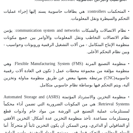
• المتحكمات
controllers
: هي بطاقات حاسوبية يسند إليها إجراء عمليات
التحكم والسيطرة ونقل المعلومات.
• نظام الاتصالات والشبكات
communication system and networks
: يؤمن
نظام الاتصالات التخاطب ونقل المعلومات والأوامر بين جميع مكونات
منظومة الإنتاج المتكامل - من آلات التشغيل الرقمية وروبوتات وحواسيب -
وبين نظام التحكم الأعلى.
• منظومة التصنيع المرنة (
FMS
)
Flexible Manufacturing System
: وهي
منظومة مؤلفة من مجموعة محطات عمل ( تكون في العادة آلات رقمية
حاسوبية(
CNC
) مرتبطة بعضها ببعض عن طريق منظومة مناولة وتخزين
آلية، ويتم التحكم فيها بوساطة نظام حاسوبي متكامل.
• منظومة التخزين والاسترداد المؤتمتة (
ASRS
)
Automated Storage and
Retrieval Systems
: هي من المكونات الضرورية التي تضمن أداء محكماً
لمستلزمات عملية التصنيع في الورشة من مواد خام وأدوات قطع
ومستلزمات مساعدة. تأخذ منظومة التخزين عدة أشكال: التخزين الأفقي
أو الشاقولي أو الدائري، ومن الممكن أن يكون التخزين ثابتاً أو متحركاً. أما
المهام المطلوب التحكم فيها: فهي مستوى المواد المخزنة، واسم المادة،