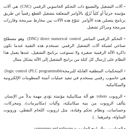
• آلات التشغيل والتصنيع ذات التحكم الحاسوبي الرقمي (
CNC
): هي آلات
مؤتمتة جزئياً أو كلياً تُزَوَّد بالأوامر المتعلقة بتشغيل القطع رقمياً عن طريق
برنامج يتضمّن هذه الأوامر. تتنوّع هذه الآلات بين مخارط مبرمجة وفارزات
مبرمجة ومراكز تشغيل.
• التحكم الرقمي المباشر
direct numerical control
(
DNC
): وهو مصطلح
صناعي لشبكة آلات التشغيل الرقمي. تستخدم هذه التقنية عندما تكون
ذاكرة الآلة الرقمية صغيرة ولا تستوعب برنامج التشغيل، عندها يعمل هذا
النظام على إرسال كل كتلة من برامج التشغيل إلى الآلة بشكل متتال.
• المتحكمات المنطقية القابلة للبرمجة
programmable
logic control (PLC
):
هي حاسوب رقمي يستخدم في تنفيذ عمليات أتمتة المنظومات الإلكترونية
والميكانيكية.
• الروبوت
robots
: هو آلة ميكانيكية مؤتمتة تؤدي مهمة بدلاً من الإنسان.
يتألف الروبوت من بنية ميكانيكية، وآليات (مكانيزمات)، ومحركات،
وحساسات، ونظام تحكم وقيادة، مثل (روبوت اللحام النقطي، وروبوت
المناولة، وغيرهما...).
• الحواسيب والبرامج الحاسوبية
computers and software
.