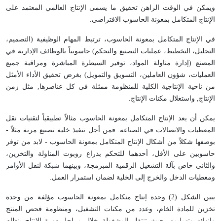
ويمكن في الوقت الراهن تحقيق ما يسمى الإنتاج العالمي المعتمد على
الإنتاج المتكامل بمعونة الحاسوب الافتراضي.
في الإنتاج المتكامل بمعونة الحاسوب، ترتبط المهام الوظيفية (التصميم،
التحليل، التخطيط، عمليات التصنيع والتحكم) حاسوبياً بالوظائف الإدارية في
المصنع (إدارة مناولة المواد، توفير السيطرة المباشرة ومراقبة جميع
العمليات، شؤون العاملين، التسويق والتمويل) بغرض تحقيق الأداء الأمثل
من ناحية الإنتاجية الكلية للمنظومة ممثلة في كل عناصرها, مثل زمن
الإنتاج, واستغلال مكنات الإنتاج.
يمكن أن يعد الإنتاج المتكامل بمعونة الحاسوب مثالاً تطبيقياً لتقنيات نقل
المعطيات والاتصالات في الصناعة. فمن أجل تنفيذ خلية تصنيع مرنة مثلاً -
بوصفها شكلاً من أشكال الإنتاج المتكامل بمعونة الحاسوب - لابد من توفر
حاسوبين على الأقل، أحدهما للتحكم بذراع روبوت المناولة والتخزين،
والثاني خاص بآلة التشغيل الرقمية المبرمجة، وبينهما شبكة لنقل الأوامر
ومعطيات الدخل والخرج إلى الخلية لضمان استمرار العمل.
يبين الشكل (2) وحدة إنتاج متكامل بمعونة الحاسوب مؤلفة من وحدة
تخزين للمادة الخام، وعدد من مكنات التشغيل، ومنظومة فحص المنتج
وإنهائه وتسليمه، حيث تنتقل المشغولة خلال مراحل دورة الإنتاج بنظام