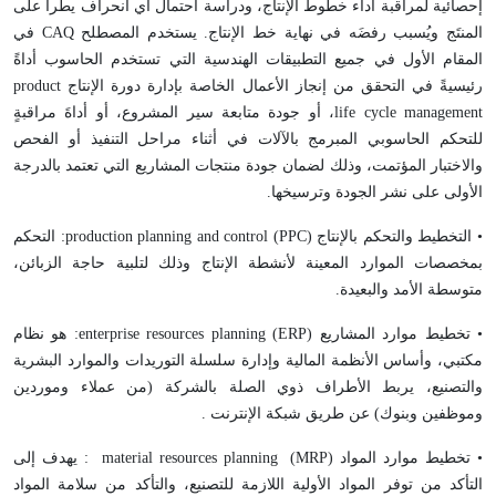
إحصائية لمراقبة أداء خطوط الإنتاج، ودراسة احتمال أي انحراف يطرأ على
المنتَج ويُسبب رفضَه في نهاية خط الإنتاج. يستخدم المصطلح
CAQ
في
المقام الأول في جميع التطبيقات الهندسية التي تستخدم الحاسوب أداةً
رئيسيةً في التحقق من إنجاز الأعمال الخاصة بإدارة دورة الإنتاج
product
life cycle management
، أو جودة متابعة سير المشروع، أو أداةَ مراقبةٍ
للتحكم الحاسوبي المبرمج بالآلات في أثناء مراحل التنفيذ أو الفحص
والاختبار المؤتمت، وذلك لضمان جودة منتجات المشاريع التي تعتمد بالدرجة
الأولى على نشر الجودة وترسيخها.
• التخطيط والتحكم بالإنتاج (
PPC
)
production planning and control
: التحكم
بمخصصات الموارد المعينة لأنشطة الإنتاج وذلك لتلبية حاجة الزبائن،
متوسطة الأمد والبعيدة.
• تخطيط موارد المشاريع (
ERP
)
enterprise resources planning
: هو نظام
مكتبي، وأساس الأنظمة المالية وإدارة سلسلة التوريدات والموارد البشرية
والتصنيع، يربط الأطراف ذوي الصلة بالشركة (من عملاء وموردين
وموظفين وبنوك) عن طريق شبكة الإنترنت .
• تخطيط موارد المواد (
MRP
)
material resources planning
: يهدف إلى
التأكد من توفر المواد الأولية اللازمة للتصنيع، والتأكد من سلامة المواد