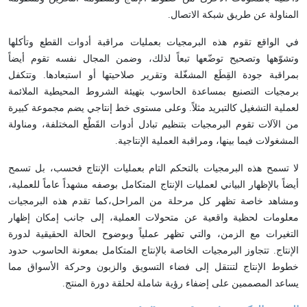
المناولة عن طريق شبكة الاتصال.
في الواقع تقوم هذه البرمجيات بعمليات مراقبة أدوات القطع وتأكلها
وتشوّهها وتصحيح توضّعها تبعاً لذلك، وضمن المجال نفسه تقوم أيضاً
بمراقبة جودة القِطَع المشغّلة وتقرير صلاحيتها أو استبعادها. وتتكفل
برمجيات التصنيع بمساعدة الحاسوب بتهيئة الشروط المحيطية الملائمة
لعملية التشغيل كالتبريد مثلاً. وعلى مستوى خط إنتاجي يضم مجموعة كبيرة
من الآلات تقوم البرمجيات بتنظيم تبادل أدوات القَطْع المختلفة، ومناولة
المشغولات فيما بينها، ومراقبة العملية الإنتاجية.
لا تسمح هذه البرمجيات بالتحكم التام بعمليات الإنتاج فحسب، بل تسمح
أيضاً بالإظهار البياني لعمليات الإنتاج المتكامل بوصفه مشهداً عاماً للعملية،
ومشاهد خاصة تظهر كل مرحلة من المراحل،كما تقدم هذه البرمجيات
معلومات لحظية واقعية عن متحولات العملية، إلى جانب إمكان إظهار
التغيرات مع الزمن، والتي تظهر عملياً وبوضوح الحالة الحقيقية لدورة
الإنتاج. تتجاوز البرمجيات الخاصة بالإنتاج المتكامل بمعونة الحاسوب حدود
خطوط الإنتاج لتنتقل إلى فضاء التسويق والزبون وحركة الأسواق مما
يساعد المصممين على إضفاء رؤية شاملة لحلقة دورة المنتج.