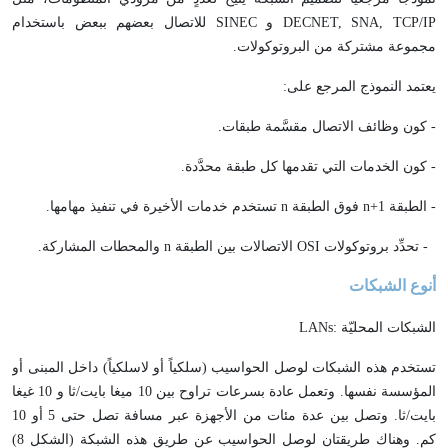
DECNET, SNA, TCP/IP
و
SINEC
للاتصال بعضهم ببعض باستخدام
مجموعة مشتركة من البروتوكولات.
يعتمد النموذج المرجع على:
- كون وظائف الاتصال مقسَّمة طبقات.
- كون الخدمات التي تقدمها كل طبقة محدَّدة.
- الطبقة
n+1
فوق الطبقة
n
تستخدم خدمات الأخيرة في تنفيذ مهامها.
- تحدِّد بروتوكولات
OSI
الاتصالات بين الطبقة
n
والمحطات المشاركة.
أنوع الشبكات
الشبكات المحليّة :
LANs
تستخدم هذه الشبكات لوصل الحواسيب (سلكياً أو لاسلكياً) داخل المبنى أو
المؤسسة نفسها. وتعمل عادة بسرعات تراوح بين 10 ميغا بايت/ثا و 10 غيغا
بايت/ثا. وتصل بين عدة مئات من الأجهزة عبر مسافة تصل حتى 5 أو 10
كم. وهناك طريقتان لوصل الحواسيب عن طريق هذه الشبكة (الشكل 8)