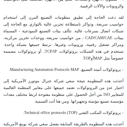
والروبوتات والآلات الرقمية.
لقد دعت الحاجة إلى تطبيق منظومات التصنيع المرن إلى استخدام
حواسيب سريعة، وذواكر باستطاعة تخزين عالية بالتوازي مع الحاجة إلى
شبكات اتصال بسرعات عالية. تتألف بيئات التصنيع النموذجية - المسماة
ببيئات
CAD/CAM/CAE
- من حواسيب سريعة، ووحدات تخزين مركزية،
ومراكز تشغيل رقمية، وروبوتات وغيرها، ترتبط جميعها بشبكة واحدة.
تستخدم في هذه الشبكات بروتوكولات
TCP/IP
، أو بروتوكولات مصممة
خصوصاً مثل
MAP
أو
TOP
.
- بروتوكولات أتمتة التصنيع.
Manufacturing Automation Protocols MAP
:
أحدثت هذه المنظومة نتيجة سعي شركة جنرال موتورز الأمريكية إلى
اختيار عددٍ من البروتوكولات تعتمد جميعها على معايير المنظمة العالمية
للمعايير
ISO
من أجل الحصول على منظومة مفتوحة لربط مختلف معدات
مؤسسة تصنيع مؤتمتة وتجهيزاتها. ومن هنا أتت التسمية.
- بروتوكولات المكتب التقني (
TOP
)
Technical office protocols
:
أحدثت هذه المنظومة بالطريقة السابقة بفضل سعي شركة بوينغ الأمريكية