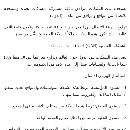
تستخدم تلك الشبكات مرافق ناقلة مشتركة لمسافات بعيدة وتستخدم
للاتصال بين مواقع ومرافق بين البلدان (الدول).
تراوح سرعة الاتصال بين المدن بين 1 و 100 غيغابايت/ثا وتكون كلفة النقل
عالية، لذلك تكون هذه الشبكات ملكاً للشبكة العامة وتشغَّل من قبلها.
الشبكات العالمية (
GAN
)
Global area network
.
تصل هذه الشبكات بين الدول حول العالم وتراوح سرعتها بين 10 ميغا و100
غيغا بايت/ثا، ولمسافات تصل إلى عدة آلاف من الكيلومترات.
التسلسل الهرمي للاتصال
1 - مستوى المؤسسة: تربط هذه الشبكة المؤسسات والمواقع بحيث يمكنها
أن تتبادل البيانات الإلكترونية فيما بينها .
2 - مستوى المصنع: تربط هذه الشبكة بين مختلف الأقسام في المصنع.
3 - مستوى الخلية: تربط بين الخلايا ضمن القسم الواحد.
4 - مستوى الأجهزة والمعدات: تصل بين الأجهزة المختلفة مثل الحواسيب