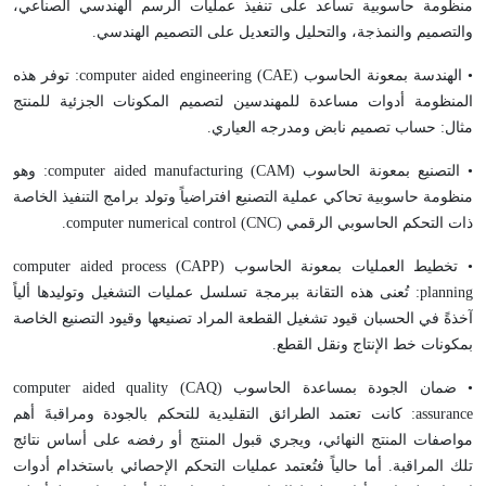
منظومة حاسوبية تساعد على تنفيذ عمليات الرسم الهندسي الصناعي،
والتصميم والنمذجة، والتحليل والتعديل على التصميم الهندسي.
• الهندسة بمعونة الحاسوب (
CAE
)
computer aided engineering
: توفر هذه
المنظومة أدوات مساعدة للمهندسين لتصميم المكونات الجزئية للمنتج
مثال: حساب تصميم نابض ومدرجه العياري.
• التصنيع بمعونة الحاسوب (
CAM
)
computer aided manufacturing
: وهو
منظومة حاسوبية تحاكي عملية التصنيع افتراضياً وتولد برامج التنفيذ الخاصة
ذات التحكم الحاسوبي الرقمي (
CNC
)
computer numerical control
.
• تخطيط العمليات بمعونة الحاسوب (
CAPP
)
computer aided process
planning
: تُعنى هذه التقانة ببرمجة تسلسل عمليات التشغيل وتوليدها ألياً
آخذةً في الحسبان قيود تشغيل القطعة المراد تصنيعها وقيود التصنيع الخاصة
بمكونات خط الإنتاج ونقل القطع.
• ضمان الجودة بمساعدة الحاسوب (
CAQ
)
computer aided quality
assurance
: كانت تعتمد الطرائق التقليدية للتحكم بالجودة ومراقبةَ أهم
مواصفات المنتج النهائي، ويجري قبول المنتج أو رفضه على أساس نتائج
تلك المراقبة. أما حالياً فتُعتمد عمليات التحكم الإحصائي باستخدام أدوات