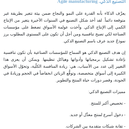
التصنيع الذكي.
Agile manufacturing
يعرَّف الذكاء بأنه القدرة على النمو والنجاح ضمن بيئة تتغير بطريقة غير
متوقعة دائماً. لقد أخذ شكل التصنيع في السنوات الأخيرة يتغير من الإنتاج
الكمي إلى الإنتاج الذكي. وأخذت عولمة الأسواق تضغط على مؤسسات
الصناعة لكي تصبح تنافسية.ومن أجل أن تكون على المستوى المطلوب برز
نموذجٌ جديد عرف باسم التصنيع الذكي.
إن هدف التصنيع الذكي هو السماح للمؤسسات الصناعية بأن تكون تنافسية
بإعادة تشكيل برمجياتها وأدواتها وهياكل تنظيمها. ويمكن أن يعزى هذا
التغيير إلى عدد من الأسباب، هي: زيادة المنافسة الكلّية، وتحوّل الأسواق
الكبيرة إلى أسواق متخصصة، وتوقُّع الزبائن انخفاضاً في الحجم وزيادةً في
الجودة، وقصر دورات حياة المنتج والتطوير.
مميزات التصنيع الذكي:
- تخصيص أكبر للمنتج.
- دخول أسرع لمنتج معدَّل أو جديد.
- تقانة شبكات متقدمة بين الشركات.