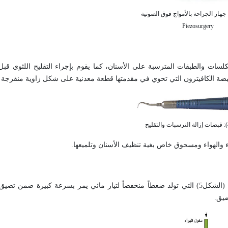
Piezosurgery
كلسات والطبقات المترسبة على الأسنان، كما يقوم بإجراء التقليح اللثوي قبل
ء والهواء ومسحوق خاص بغية تنظيف الأسنان وتلميعها.
يعتمد ماص اللعاب المستخدم في الأجهزة السنية على مبدأ أنبوبة فنتوري (الشكل5) التي تولد ضغطاً منخفضاً لتيار مائي يمر بسرعة 
ضيق.