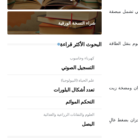
تي تشمل مبصقة
شراء النسخة الورقية
البحوث الأكثر قراءة
وم بنقل الطاقة
كهرباء وحاسوب
التسجيل الصوتي
علم الحياة (البيولوجيا)
خزان ومضخة زيت
تعدد أشكال البلورات
التحكم الموائم
العلوم والتقانات الزراعية والغذائية
- هل تعلم أن الأبلق نوع من الفنون
زان بضغط عالٍ
الهندسية التي ارتبطت بالعمارة
البصل
الإسلامية في بلاد الشام ومصر خاصة،
حيث يحرص المعمار على بناء مداميكه