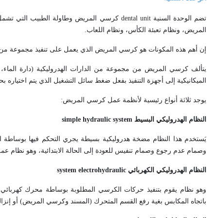
تضم الوحدة السنية
dental unit
كرسي المريض وطاولة الطبيب التي تشمل م
المريض، ونظام تعبئة الكأس، ونظام اللعاب.
إن أهم هذه المكونات هو كرسي المريض الذي يعمل على تنفيذ مجموعة من ال
يتألف كرسي المريض من مجموعة من الدارات الهدروليكية (دارة الماء، د
الميكانيكية إلى أجهزة التنفيذ بفعل ضغط سائل التشغيل الذي يتم اختيار
يوجد ثلاثة أنواع رئيسية لأنظمة عمل كرسي المريض:
النظام الهدروليكي البسيط
simple hydraulic system
يَستخدم هذا النظام مضخة هدروليكية بسيطة يجري التحكم فيها بوساطة 
وصمام عدم رجوع وصمام تنفيس للعودة إلى الحالة الابتدائية، وهو نظام عمل 
النظام الهدروليكي الكهربائي
electrohydraulic
system
وهو نظام يقوم بتنفيذ حركات الكرسي المطلوبة بوساطة محرك كهربائ
باتجاه المكابس بغية رفع القسم المتحرك (المسند وكرسي المريض) أو إنزال