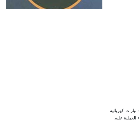
الحجم ويسمى الش
تيارات كهربائية