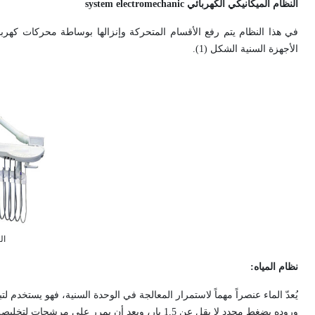
النظام الميكانيكي الكهربائي
electromechanic
system
الأجهزة السنية الشكل (1).
الشكل
نظام المياه:
يُعدّ الماء عنصراً مهماً لاستمرار المعالجة في الوحدة السنية، فهو يستخد
وروده بضغط محدد لا يقل عن 1,5 بار، وبعد أن يمرر على مرشحات لتخليصه من الشوائب؛ نظراً لما قد يسببه وجودها في أداء القبضات السنية.