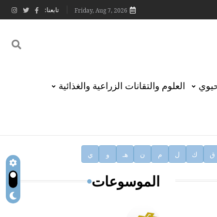
تابعنا:
Friday, Aug 7, 2026
حيوي
العلوم والتقانات الزراعية والغذائية
ق
ك
ل
م
ن
هـ
و
ي
الموسوعات