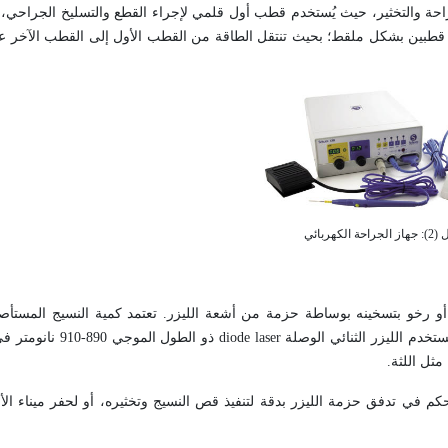
راحة والتخثير، حيث يُستخدم قطب أول قلمي لإجراء القطع والتسليخ الجراحي،
م قطبين بشكل ملقط؛ بحيث تنتقل الطاقة من القطب الأول إلى القطب الآخر عب
ة الكهربائي
رخو بتسخينه بوساطة حزمة من أشعة الليزر. تعتمد كمية النسيج المستأ
تخدم الليزر الثنائي الوصلة
diode laser
ذو الطول الموجي 890
مثل اللثة.
حكم في تدفق حزمة الليزر بدقة لتنفيذ قص النسيج وتخثيره، أو لحفر ميناء الأ