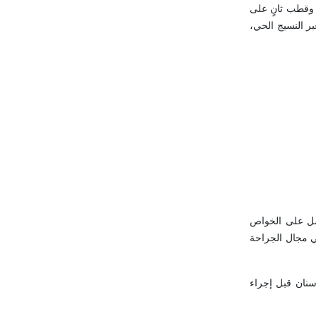
 وقطب ثانٍ على
ر النسيج الحي،
صل على الخواص
-910 نانومتر في مجال الجراحة
سنان قبل إجراء