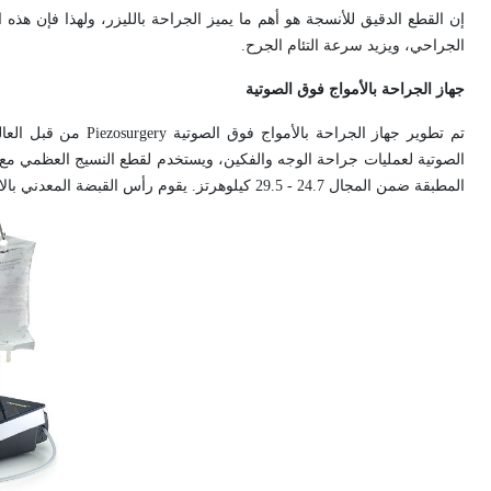
إن القطع الدقيق للأنسجة هو أهم ما يميز الجراحة بالليزر، ولهذا فإن هذه 
الجراحي، ويزيد سرعة التئام الجرح.
جهاز الجراحة بالأمواج فوق الصوتية
تم تطوير جهاز الجراحة بالأمواج فوق الصوتية
Piezosurgery
من قبل العالم
الصوتية لعمليات جراحة الوجه والفكين، ويستخدم لقطع النسيج العظمي مع 
المطبقة ضمن المجال 24.7 - 29.5 كيلوهرتز. يقوم رأس القبضة المعدني بالاهتزاز ضمن مجال قدره 200 مكرون يسمح بقطع دقيق ونظيف للنسج العظمية (الشكل3).