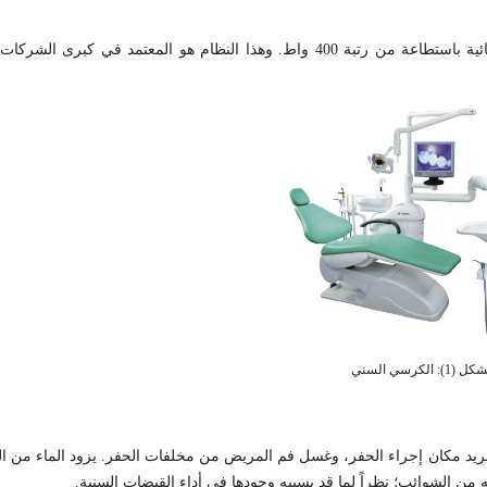
في هذا النظام يتم رفع الأقسام المتحركة وإنزالها بوساطة محركات كهربائية باستطاعة من رتبة 400 واط. وهذا النظام هو ال
 (1): الكرسي السني
م لتبريد مكان إجراء الحفر، وغسل فم المريض من مخلفات الحفر. يزود الماء من 