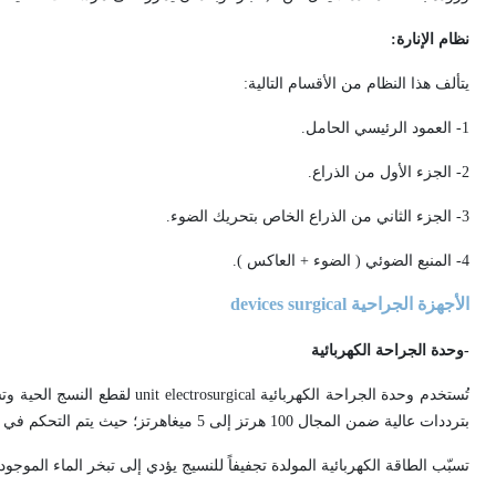
نظام الإنارة:
يتألف هذا النظام من الأقسام التالية:
1- العمود الرئيسي الحامل.
2- الجزء الأول من الذراع.
3- الجزء الثاني من الذراع الخاص بتحريك الضوء.
4- المنبع الضوئي ( الضوء + العاكس ).
الأجهزة الجراحية
surgical
devices
-
وحدة
الجراحة الكهربائية
تُستخدم وحدة الجراحة الكهربائية
electrosurgical
unit
لقطع النسج الحية وتسل
بترددات عالية ضمن المجال 100 هرتز إلى 5 ميغاهرتز؛ حيث يتم التحكم في الطاقة الكهربائية بحسب مكان العمل الجراحي وعمقه ونوع النسيج المراد إجراء العملية عليه.
تسبّب الطاقة الكهربائية المولدة تجفيفاً للنسيج يؤدي إلى تبخر الماء الموجو