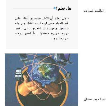
وخاصة في الواجهات
هل تعلم؟
معتمد في كبرى الشركات العالمية لصناعة
- هل تعلم أن الإبل تستطيع البقاء على
قيد الحياة حتى لو فقدت 40% من ماء
جسمها ويعود ذلك لقدرتها على تغيير
درجة حرارة جسمها تبعاً لتغير درجة
حرارة الجو،
- هل تعلم أن أبقراط كتب في الطب
أربعة مؤلفات هي: الحكم، الأدلة، تنظيم
التغذية، ورسالته في جروح الرأس.
ويعود له الفضل بأنه حرر الطب من
الدين والفلسفة.
- هل تعلم أن المرجان إفراز حيواني
يتكون في البحر ويتركب من مادة
كربونات الكلسيوم، وهو أحمر أو شديد
الشبكة بعد ضمان
الحمرة وهو أجود أنواعه، ويمتاز بكبر