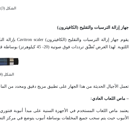
الشكل (3): جهاز الجراحة بالأمواج فوق الصوتية
جهاز إزالة الترسبات والتقليح (الكافيترون)
يقوم جهاز إزالة الترسبات والتقليح (الكافيترون)
Cavitron scaler
بإزالة الت
اللثوية. لهذا الغرض تُطبَّق ترددات فوق صوتية (20- 45 كيلوهرتز) بوساطة قبضة الكافيترون التي تحوي في مقدمتها قطعة معدنية على شكل زاوية منفرجة (الشكل4).
الشكل (4): قبضات إزالة الترسبات والتقليح
تعمل الأجيال الحديثة من هذا الجهاز على تطبيق مزيج دقيق ومحدد من الما
– ماص اللعاب العادي:
الأنبوب حيث يتم سحب جميع المخلفات بوساطة أنبوب يتوضع في مركز الت