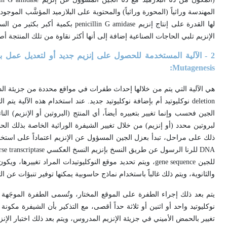
لها القدرة على إنتاج إنزيم
penicillin G amidase
بكمية أكبر بكثير من السل
الإنزيم تلبي الحاجات الصناعية إضافة إلى أنها أكثر نقاوة من تلك المنتجة أصلا
2 - الآلية المستخدمة للحصول على إنزيم جديد أو لتعديل عمل بعض الإنزيمات من خلال الطفرات الموجهة لمواقع محددة (
:
Mutagenesis
هي الآلية التي يتم من خلالها إحداث طفرات في مواقع محددة من جزيئة الد
deletion
نوكليوتيد أم بإضافة نوكليوتيد جديد. عند استخدام هذه الآلية يتم ا
الجين فحسب وإنما تغيير بتعبيره أيضاً، أي المنتج (البروتين أو الإنزيم) 
لبروتين محدد (أو إنزيم) من خلال تغيير الشيفرة الوراثية الخاصة بذلك الحم
ذلك على مراحل، تبدأ بعزل الجين المسؤول عن الإنزيم اعتماداً على استخل
DNA
للرنا الرسول عن طريق النسخ بإنزيم النسخ العكسي
rse transcriptase
للجين
gene sequence
، ويتم تحديد موقع النوكليوتيدات المراد تغييرها، ويكو
والثانوية، ويتم ذلك غالباً باستخدام نماذج حاسوبية يمكنها توفير تنبؤات عن 
يتم بعد ذلك إجراء الطفرة على الموقع المختار، وتُسمى الطفرة الموجَهة 
تغيير بالحمض الأميني في جزيئة الإنزيم المدروس، ويتم بعد ذلك اختبار الإن