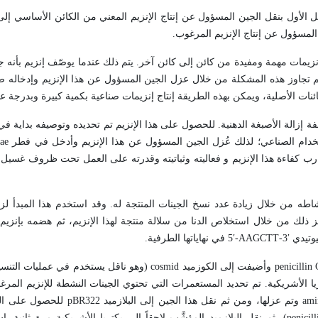
ل الأول بنقل الجين المسؤول عن إنتاج الإنزيم المعني من الكائن الأساسي إلى
 المسؤول عن إنتاج الإنزيم المرغوب.
مات مهمة ومفيدة من كائن إلى كائن آخر. يتم ذلك عندما يوصّف إنزيم بأنه جي
تم تجاوز هذه المشكلة من خلال عزل الجين المسؤول عن هذا الإنزيم وإدخاله ضم
ئنات الأصلية، ويمكن بهذه الطريقة إنتاج إنزيمات صناعية بكمية كبيرة وبدرجة عال
زالة الأصبغة الدهنية. للحصول على هذا الإنزيم تم تحديده وتوصيفه بداية 
ستخدام الصناعي؛ لذلك عُزل الجين المسؤول عن هذا الإنزيم وأدخل في فطر
zae
تجارب كفاءة هذا الإنزيم و فعاليته وثباتيته وقدرته على العمل تحت ظروف غسيل
نشاطه من خلال زيادة عدد نسخ الجينات المنتجة له. وقد استخدم هذا المبدأ لز
ز ذلك من خلال استخلاص الدنا من سلالة منتجة لهذا الإنزيم، ثم هضمه بإنزيم 
يدي ′3-
AAGCTT
-′5 في نهاياتها الطرفية.
penicillin
وأضيفت إلى الكوزميد
cosmid
(وهو ناقل يستخدم في عمليات التنس
ت ثانية إلى بكتريا الأشريكية. تم تحديد المستعمرات التي تحتوي الجينات النشطة للإنزيم ال
ami
وتم عزلها، ومن ثم نقل هذا الجين إلى البلازميد
pBR322
للحصول على البل
penicil
)، ثم نقل البلازميد المؤشَّب لاحقاً إلى بكتريا الأشريكية مرة ثانية. إن 