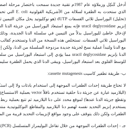
أدخل كَنكِل وزملاؤه عام 1987م تقنية جديدة سمحت ب
الذي ستحدث به الطفرة لسلالة من الأشريكية القولونية
E. coli
التي تحم
(تحليل) اليوراسيل ثلاثي الفسفات
dUTP
(هو نوكليوتيد يحل مكان الثيمين 
إنزيم
uracil deglycosidase
فإنه يمنع استبعاد اليوراسيل من جزيئة الدنا الج
لإدخال خاطئ لليوراسيل بدلاً من التيمين في سلسلة الدنا الجديدة، وذ
اليوراسيل ثلاثي الفسفات. تستخلص هذه النسخة من الدنا وتستخدم كقالب 
مع الدنا ولتبدأ عملية نسخ لجزيئة جديدة مزدوجة السلسلة من الدنا، ولكن
الدنا بإنزيم
uracil deglycosidase
مما يؤدي إلى استبعاد اليوراسيل من سلسل
للوسط القلوي بعد استبعاد اليوراسيل، ويبقى الدنا الذي يحمل الطفرة سليماً 
ب- طريقة تطفير كاسيت
cassette mutagenesis
:
لا تحتاج طريقة إحداث الطفرات الموجهة إلى استخدام بادئات ولا إلى استكما
(البلازميد عبارة عن جزيئة دنا حلقية تستخدم ناقلاً
vector
بعملية الاستنساخ
g
وتقطع جزيئة الدنا عندها) لموقع محدد على دنا البلازميد ثم تتبع بعملية ربط
يستخدم إنزيم التحديد نفسه لهضم دنا البلازميد والمقاطع النوكليوتيدية منتج
الطفرات ولكن ذلك يتوقف على وجود مواقع لإنزيمات التحديد قريبة من المك
جـ - إحداث الطفرات الموجهة من خلال تفاعل البوليمراز المتسلسل (
PCR
)
R