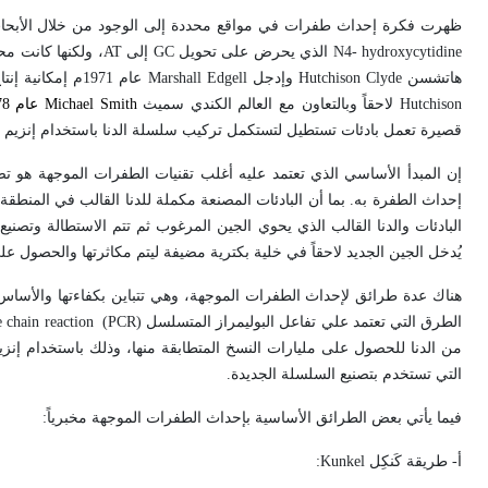
ظهرت فكرة إحداث طفرات في مواقع محددة إلى الوجود من خلال الأبحا
hydroxycytidine
-4
N
الذي يحرض على تحويل
GC
إلى
AT
، ولكنها كانت مح
هاتشسن
Clyde
Hutchison
وإدجل
Marshall Edgell
عام 1971م إمكانية إنتاج طفرات باستخدام قطع صغيرة من دنا العاثي
Hutchison
لاحقاً وبالتعاون مع العالم الكندي سميث
Michael Smith
عام 1978م من إي
قصيرة تعمل بادئات تستطيل لتستكمل تركيب سلسلة الدنا باستخدام إنزيم ت
إن المبدأ الأساسي الذي تعتمد عليه أغلب تقنيات الطفرات الموجهة هو تص
إحداث الطفرة به. بما أن البادئات المصنعة مكملة للدنا القالب في المنطقة 
البادئات والدنا القالب الذي يحوي الجين المرغوب ثم تتم الاستطالة وتصن
يُدخل الجين الجديد لاحقاً في خلية بكترية مضيفة ليتم مكاثرتها والحصول ع
الطرق التي تعتمد علي تفاعل البوليمراز المتسلسل (
PCR
)
 chain reaction
من الدنا للحصول على مليارات النسخ المتطابقة منها، وذلك باستخدام إنزيم
التي تستخدم بتصنيع السلسلة الجديدة.
فيما يأتي بعض الطرائق الأساسية بإحداث الطفرات الموجهة مخبرياً:
أ- طريقة كَنكِل
Kunkel
: