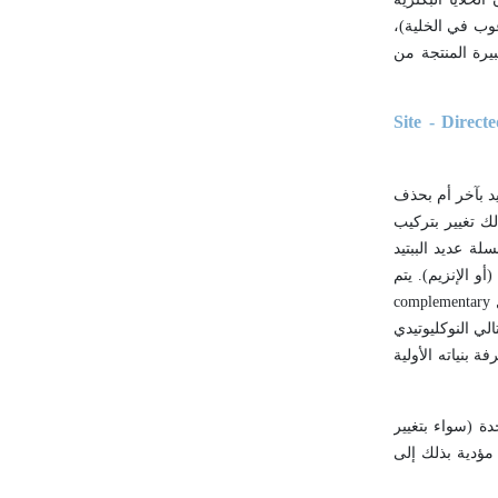
ة (هذا يعني وجود 50 نسخة أيضاً من الجين المرغوب في الخلية)،
يرة المنتجة من
Site - Direct
د بآخر أم بحذف
لك تغيير بتركيب
لة عديد الببتيد
و الإنزيم). يتم
ل
complementary
ي النوكليوتيدي
 بنياته الأولية
ة (سواء بتغيير
ى شيفرات الجين مؤدية بذلك إلى