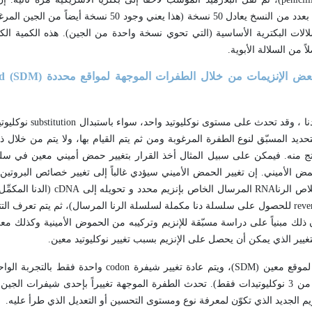
المهندسة وراثياً (المحورة وراثياً) والمحتوية على البلازميد المؤشَّب الموجود بعدد من النسخ يعادل 50 نسخ
الات البكترية الأساسية (التي تحوي نسخة واحدة من الجين). هذه الكمية الكب
ً من السلالة الأبوية.
ed
)
SDM
نا ، وقد تحدث على مستوى نوكليوتيد واحد، سواء باستبدال
substitution
نوكليوتي
لتحديد المسبّق لنوع الطفرة المرغوبة ومن ثم يتم القيام بها، ولا يتم من خلال ذ
الناتج منه. فيمكن على سبيل المثال أخذ القرار بتغيير حمض أميني معين في سلس
ض الأميني. إن تغيير الحمض الأميني سيؤدي غالباً إلى تغيير خصائص البروتين (أ
اص الرنا
RNA
المرسال الخاص بإنزيم محدد و تحويله إلى
cDNA
(الدنا المكمِّ
reve
للحصول على سلسلة دنا مكملة لسلسلة الرنا المرسال)، ثم يتم تعرف التتال
ن ذلك مبنياً على دراسة مسبّقة للإنزيم وتركيبه من الحموض الأمينية وكذلك معرفة
التغيير الذي يمكن أن يحصل على الإنزيم بسبب تغيير نوكليوتيد معين.
لموقع معين (
SDM
)، ويتم عادة تغيير شيفرة
codon
واحدة فقط بالتجربة الواحد
نوكليوتيد واحد أو اثنين أو ثلاثة حداً أقصى، مع التذكير بأن الشيفرة مكونة من 3 نوكليوتيدات فقط). تحدث الطفرة الموجهة تغييراً بإحد
زيم الجديد الذي تكوّن لمعرفة نوع ومستوى التحسين أو التعديل الذي طرأ عليه.