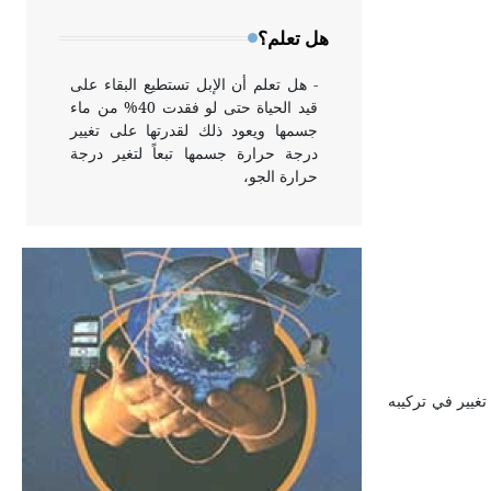
وخاصة في الواجهات
هل تعلم؟
- هل تعلم أن الإبل تستطيع البقاء على
قيد الحياة حتى لو فقدت 40% من ماء
جسمها ويعود ذلك لقدرتها على تغيير
درجة حرارة جسمها تبعاً لتغير درجة
حرارة الجو،
- هل تعلم أن أبقراط كتب في الطب
أربعة مؤلفات هي: الحكم، الأدلة، تنظيم
التغذية، ورسالته في جروح الرأس.
ويعود له الفضل بأنه حرر الطب من
الدين والفلسفة.
تغيير في تركيبه
- هل تعلم أن المرجان إفراز حيواني
يتكون في البحر ويتركب من مادة
كربونات الكلسيوم، وهو أحمر أو شديد
الحمرة وهو أجود أنواعه، ويمتاز بكبر