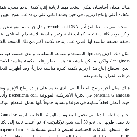
هناك مبدآن أساسيان يمكن استخدامهما لزيادة إنتاج كمية إنزيم معين، يتمث
بكفاءة أعلى بإنتاج الإنزيم، في حين يعتمد الثاني على زيادة عدد نسخ الجين
سمحت تقنيات الدنا المؤشَّب
recombinant DNA
بنقل جينات مسؤولة عن إنزي
ولكن يوجد كائنات تنتجه بكميات قليلة وغير مناسبة للاستخدام الصناعي. ي
دقيقة مضيفة مناسبة لها القدرة على إنتاجه بكمية أكبر من تلك المنتجة بالكا
مثال ذلك: الإنزيم
lipolase
المستخدم بصناعة المنظفات والذي حسنت فيه صفة إ
lanuginosa
، ولكن لم يكن باستطاعة هذا الفطر إنتاجه بكمية مناسبة للا
الذي استطاع إنتاج هذا الإنزيم بكمية كبيرة مناسبة تجارياً، وقد أظهرت ال
درجات الحرارة والحموضة.
هناك مثال آخر يوضح المبدأ الثاني الذي يعتمد على زيادة إنتاج الإنزيم و
penicillin G amidase
في بكتريا الأشريكية القولونية .
Escherichia coli
وأُنج
حيث أعطى قطعاً متباينة في طولها وتتشابه جميعاً بأنها تحمل المقطع النوكليوت
اختيرت قطعة الدنا التي تحمل المعلومات الوراثية الخاصة بإنزيم
 G amidase
دنا يصل طولها إلى نحو 50 ألف شفع نوكليوتيدي)، ثم أعيد
خلال تثبيطها للكائنات الحساسة لحمض 6-امينو بنيسيلانيك6-
nopenicillanic
(المكون من دنا البلازميد مع دنا الجين المسؤول عن إنزيم
lin G amidase