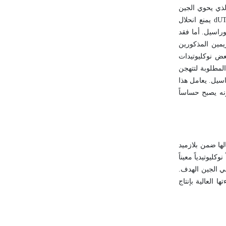
ل الذي يحوي الجين
dUT
يمنع انحلال
وراسيل. أما فقد
زيمين المذكورين
عض نوكليوتيدات
لمطلوبة لتتهجن
سيل. يعامل هذا
نه يصبح حساساً
لها ضمن بلازميد
يوتيدياً معيناً
في الجين الهدف.
 العالية بإنتاج