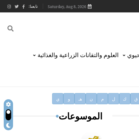
تابعنا:
Saturday, Aug 8, 2026
حيوي
العلوم والتقانات الزراعية والغذائية
ق
ك
ل
م
ن
هـ
و
ي
الموسوعات