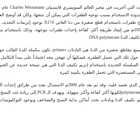
ث التي أجريت في مخبر العالم السويسري ﭬايسمان
Charles Weissmann
عام 1973م باستخدام
دودة الاستخدام بسبب نوعية الطفرات التي يمكن أن تنتجها، وكان قد أوضح العا
X174
بوجود إنزيمات التحديد،
جاد طريقة أكثر كفاءة بإحداث طفرات موجهة، وذلك باستخدام مقا
كثيف الدنا
DNA polymerase
.
نيع مقاطع صغيرة من الدنا هي البادئات
primers
تكون مكملة للدنا القالب حول
حول تلك التي تحمل الطفرة، فيمكنها أن تتهجن معه اعتماداً على مبدأ التكامل ا
يع السلسلة الجديدة باستخدام إنزيم تكثيف الدنا التي هي نسخة جديدة عن الجي
لى المستعمرة التي تحمل الطفرة بكمية كبيرة.
هناك عدة طرائق لإحداث الطفرات الموجهة، وهي تتباين بكفاءتها والأساس الذي تعتمد عليه، وقد تم بعد عام 2000م 
polymerase
لكونها أكثر كفاءة وأكثر سهولة، ويهدف الـ
PCR
إلى زيادة عدد النسخ
 تكثيف الدنا وبادئات تحدد أماكن بداية النسخ والتضاعف وبوجود النوكليوتيدات