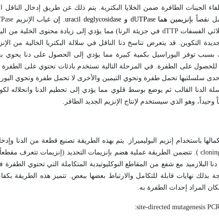
اختصار مرحلة اصطفاء الجينات الطافرة ضمن الخلايا البكترية. يتم ذلك عن طريق إدخال الناق
ل نقصاً
بإنزيمين هما
dUTPase
و
uracil deglycosidase
. إن
غياب الإنزيم
Pase
ثلاثي الفسفات
dTTP
في جزيئة الرنا) مما يؤدي إلى زيادة محتوى الخلية من الي
ديدة التكوين. قد يتعرض تناسخ دنا الناقل في سلالة البكتريا الخالية من الإن
لك بسبب توفر اليوراسيل بكمية كبيرة مما يؤدي إلى الحصول على دنا يحوي ب
للحصول على الطفرة. في المرحلة التالية تستخدم بادئات تحتوي على الطفرة ا
 إحدى سلسلتيها تحمل طفرة وتحوي التيمين والأخرى لا تحمل طفرة وتحوي اليورا
ة الدنا القالب ثم يوضع بوسط قلوي مما يؤدي إلى تحطيم الدنا وانحلاله لكو
وحيداً، وهو الذي سيستخدم لإنتاج الإنزيم الجديد الطافر.
لها باستخدام إنزيم البوليميراز. يتم بهذه الطريقة تصنيع قطعة من الدنا وإدخا
clonin
). تتضمن الطريقة عملية هضم بإنزيمات التحديد (إنزيمات تتعرف مقطعاً نوكل
 دنا البلازميد مع شفع من المقاطع النوكليوتيدية المتكاملة التي تحتوي الطفرة 
ة بذلك نهايات قابلة للتكامل والارتباط بعضها ببعض. تتميز هذه الطريقة بكفاءتها
ان المراد إحداث الطفرة به.
:
site-directed mutagenesis PC