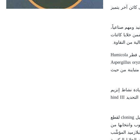
الحجم ويسمى الش
 كائن آخر يتميز
د ومهم صناعياً،
ن خلايا كائنات
ية من النقاوة.
في فطر
Humicola
Aspergillus ory
 متباينة من حيث
يادة نشاط إنزيم
التحديد
hind III
يل
cloning
لقطع
مرغوب وانتخابها من
ازميد المؤشَّب
الخلايا البكترية