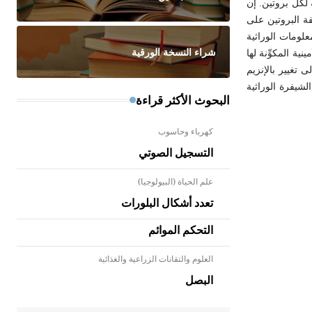
 لكل بروتين. إن
فة البروتين على
علومات الوراثية
شراء النسخة الورقية
ة المكوِّنة لها
 تغيير بالإنزيم
 الشيفرة الوراثية
البحوث الأكثر قراءة
كهرباء وحاسوب
التسجيل الصوتي
علم الحياة (البيولوجيا)
تعدد أشكال البلورات
التحكم الموائم
العلوم والتقانات الزراعية والغذائية
- هل تعلم أن الأبلق نوع من الفنون
الهندسية التي ارتبطت بالعمارة
البصل
الإسلامية في بلاد الشام ومصر خاصة،
حيث يحرص المعمار على بناء مداميكه