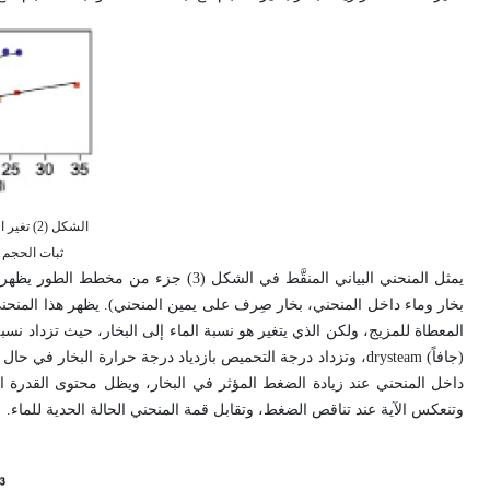
الشكل (2) تغير السعة الحرارية مع ثبات الضغط (أزرق)
ثبات الحجم
يمثل المنحني البياني المنقَّط في الشكل
بخار وماء داخل المنحني، بخار صِرف على يمين المنحني). يظهر هذا المنحني أن
المعطاة للمزيج، ولكن الذي يتغير هو نسبة الماء إلى البخار، حيث تزداد نسبة
(جافاً) drysteam، وتزداد درجة التحميص بازدياد درجة حرارة الب
داخل المنحني عند زيادة الضغط المؤثر في البخار، ويظل محتوى القدرة الح
وتنعكس الآية عند تناقص الضغط، وتقابل قمة المنحني الحالة الحدية للماء.