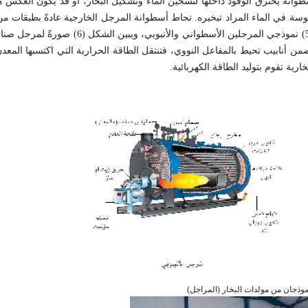
طوانة يحترق الوقود داخلها لتسخين الماء وتشكيل البخار، أو قد يكون العكس 
وسة في الماء المراد تبخيره. تحاط أسطوانة المرجل الخارجية عادةً بطبقات من
ضياع الحرارة إلى الجو الخارجي بهدف زيادة مردود المرجل. يبين الشكل (5) نموذجي المرجلين
ن أنابيب تحيط بالمفاعل النووي، فتنتقل الطاقة الحرارية التي اكتسبها المعدن
ارية تقوم بتوليد الطاقة الكهربائية.