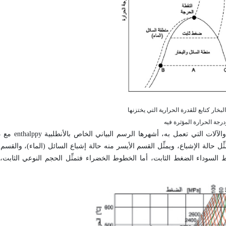
) حالة البخار كتابع للقدرة الحرارية التي يختزنها
درجة الحرارة المؤثرة فيه
تستخدم الرسوم البيانية للمساعدة على
) يمثِّل حالة الإشباع، ويمثِّل القسم الأيسر منه حالة إشباع السائل (الماء)، والقسم
طوط السوداء الضغط الثابت، أما الخطوط الخضراء فتمثِّل الحجم النوعي الثابت،