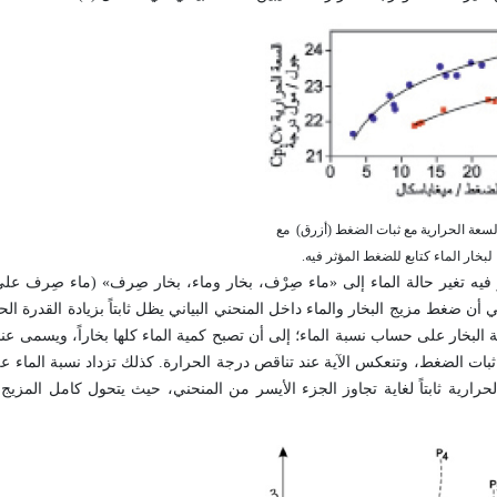
مع
لبخار الماء كتابع للضغط المؤثر فيه.
 (3) جزء من مخطط الطور يظهر فيه تغير حالة الماء إلى «ماء صِرْف، بخار وماء، بخار صِرف» (ماء صِر
 ضغط مزيج البخار والماء داخل المنحني البياني يظل ثابتاً بزيادة القدرة الحرا
 البخار على حساب نسبة الماء؛ إلى أن تصبح كمية الماء كلها بخاراً، ويسمى عندئذ
خار في حال ثبات الضغط، وتنعكس الآية عند تناقص درجة الحرارة. كذلك تزداد نسبة الماء
رارية ثابتاً لغاية تجاوز الجزء الأيسر من المنحني، حيث يتحول كامل المزيج 