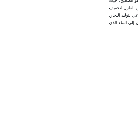
هو الصحيح، حيث
 العازل لتخفيف
 الأسطواني والأنبوبي، ويبين الشكل (6) صورةً لمرجل صناعي لتوليد البخار.
 إلى الماء الذي