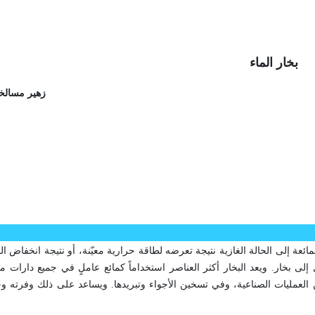
بخار الماء
زهير مسالخ
يها الماء من الحالة المائعة إلى الحالة الغازية نتيجة تعرضه لطاقة حرارية معيّنة، أو نتيجة انخ
لى بخار. ويعد البخار أكثر العناصر استخداماً كمائع عاملٍ في جميع دارات م
 العمليات الصناعية، وفي تسخين الأجواء وتبريدها. ويساعد على ذلك وفرته وخو