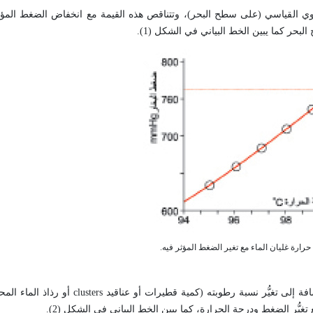
 100° س في شروط الضغط الجوي القياسي (على سطح البحر)، وتتناقص هذه القيمة مع انخفاض الضغط ا
بحر كما يبين الخط البياني في الشكل (1).
تتغير جميع خصائص البخار مع تغيُّر درجة حرارته أو الضغط المؤثر فيه؛ إضافة إلى تغيُّر نس
تغيُّر الضغط ودرجة الحرارة، كما يبين الخط البياني في الشكل (2).