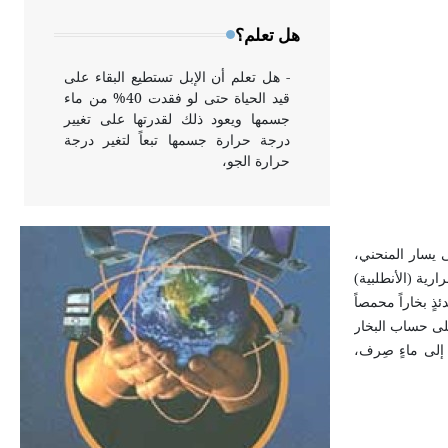
وخاصة في الواجهات
هل تعلم؟
- هل تعلم أن الإبل تستطيع البقاء على
قيد الحياة حتى لو فقدت 40% من ماء
جسمها ويعود ذلك لقدرتها على تغيير
درجة حرارة جسمها تبعاً لتغير درجة
حرارة الجو،
- هل تعلم أن أبقراط كتب في الطب
أربعة مؤلفات هي: الحكم، الأدلة، تنظيم
ف على يسار المنحني،
التغذية، ورسالته في جروح الرأس.
رية (الأنطلبية)
ويعود له الفضل بأنه حرر الطب من
ٍ بخاراً محمصاً
الدين والفلسفة.
 على حساب البخار
إلى ماءٍ صِرف،
- هل تعلم أن المرجان إفراز حيواني
يتكون في البحر ويتركب من مادة
كربونات الكلسيوم، وهو أحمر أو شديد
الحمرة وهو أجود أنواعه، ويمتاز بكبر