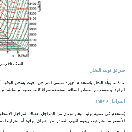
الشكل (4) رسم بياني لدرجة حرارة البخار بدلالة الأنطلبية
طرائق توليد البخار
عادةً ما يولَّد البخار باستخدام أجهزة تسمى المراجل، حيث يسخن الوقود أ
الوقود أو مصدر من مصادر الطاقة المختلفة سواءً كانت صلبة أم سائلة أم غاز
المراجل Boilers
يُستخدم في عملية توليد البخار نوعان من المراجل، فهناك المراجل الأسطواني
الأسطوانة الخارجية، ويقوم اللهب الصادر من احتراق الوقود أو الحرارة المتو