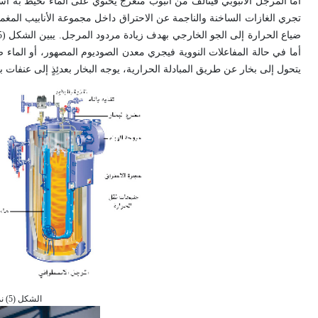
أما المرجل الأنبوبي فيتألف من أنبوب متعرج يحتوي على الماء تحيط به أس
تجري الغازات الساخنة والناجمة عن الاحتراق داخل مجموعة الأنابيب المغم
أما في حالة المفاعلات النووية فيجري معدن الصوديوم المصهور، أو الماء ضم
يتحول إلى بخار عن طريق المبادلة الحرارية، يوجه البخار بعدئِذٍ إلى عنفات بخ
الشكل (5) نموذجان من مولدات البخار (المراجل)