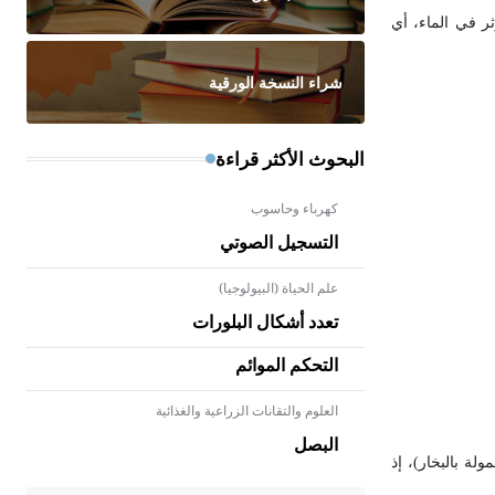
لمؤثر في الماء، أي
شراء النسخة الورقية
البحوث الأكثر قراءة
كهرباء وحاسوب
التسجيل الصوتي
علم الحياة (البيولوجيا)
تعدد أشكال البلورات
التحكم الموائم
العلوم والتقانات الزراعية والغذائية
- هل تعلم أن الأبلق نوع من الفنون
الهندسية التي ارتبطت بالعمارة
البصل
الإسلامية في بلاد الشام ومصر خاصة،
بة رطوبته (كمية قطيرات أو عناقيد clusters أو رذاذ الماء المحمولة بالبخار)، إذ
حيث يحرص المعمار على بناء مداميكه