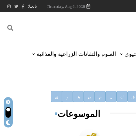
تابعنا:
Thursday, Aug 6, 2026
حيوي
العلوم والتقانات الزراعية والغذائية
ق
ك
ل
م
ن
هـ
و
ي
الموسوعات