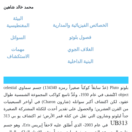
محمد خالد شاهين
البيئة
الخصائص الفيزيائية والمدارية
المغنطيسية
فصول بلوتو
السواتل
الغلاف الجوي
مهمات
الاستكشاف
البنية الداخلية
بلوتو Pluto (عدّ سابقاً كوكباً صغيراً رمزه 134340) جسم سماوي celestial
object اكتُشف في عام 1930، وعُدَّ تاسع كواكب المجموعة الشمسية طوال
عقود، لكن اكتشاف أكبر سواتله (شارون Charon) في أواخر السبعينيات
من القرن العشرين؛ والحصول على تقدير أحدث للكتلة المشتركة الصغيرة
جداً لبلوتو وشارون التي تقل عن كتلة قمر الأرض؛ ثم اكتشاف يو بي 313
في عام 2003- الذي أُطلق عليه لاحقاً إيريس Eris، وهو جسم