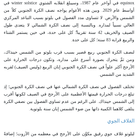
equinox في أواخر عام 1987، وسيبلغ انقلابه الشتوي winter solstice في
أواسط عام 2029. وبين هذه الأعوام يواجه نصف الكرة الجنوبي كلاً من
الشمس والأرض. لا تتساوى مدد الفصول في بلوتو بسبب التباعد المركزي
العالي نسبياً لمداره. وبالنسبة إلى نصف الكرة الشمالي لا يتعدى طول
الصيف والخريف 42 سنة تقريبا؛ً كل على حدة، في حين يستمر الشتاء
والربيع قرابة 83 سنة؛ كل على حدة.
لنصف الكرة الجنوبي ربيع قصير بسبب قرب بلوتو من الشمس حينذاك،
ومن ثمَّ يتحرك بصورة أسرع على مداره، وتكون درجات الحرارة على
الأرجح أكثر علواً في نصف الكرة الجنوبي إبان الربيع (وليس الصيف) لقربه
الشديد من الشمس.
تختلف الفصول في نصف الكرة الشمالي عنها في نصف الكرة الجنوبي؛ إذ
تبلغ درجات الحرارة قيمتها الأعظمية على الأرجح في الصيف لكونها أقرب
إلى الشمس حينذاك. على الرغم من عدم تساوي الفصول بين نصفي الكرة
يتلقى كلاهما الكمية ذاتها من ضوء الشمس إبان سنة بلوتوية.
الغلاف الجوي
لبلوتو غلاف جوي رقيق مكوَّن على الأرجح في معظمه من الآزوت؛ إضافةً