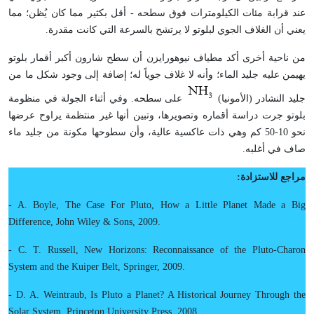
عند قرابة مئات الكيلومترات فوق سطحه - أقل بكثير مما كان يُظن؛ مما
يعني أن الغلاف الجوي لبلوتو لا يرتشح بالسرعة التي كانت مقدرة.
من ناحية أخرى أكد مطياف نيوهورايزن أن سطح شارون أكبر أقمار بلوتو
يهيمن عليه جليد الماء؛ وأنه لا غلاف جوياً له؛ إضافة إلى وجود شكل ما من
جليد النشادر (الأمونيا)
على سطحه. وفي أثناء الجولة في منظومة
بلوتو جرت دراسة أقماره وتصويرها، وتبين أنها غير منتظمة يراوح عرضها
نحو 10-50 كم وهي ذات عاكسية عالية، وأن سطوحها مكونة من جليد ماء
صاف في أغلبه.
مراجع للاستزادة:
- A. Boyle, The Case For Pluto, How a Little Planet Made a Big
Difference, John Wiley & Sons, 2009.
- C. T. Russell, New Horizons: Reconnaissance of the Pluto-Charon
System and the Kuiper Belt, Springer, 2009.
- D. A. Weintraub, Is Pluto a Planet? A Historical Journey Through the
Solar System, Princeton University Press, 2008.