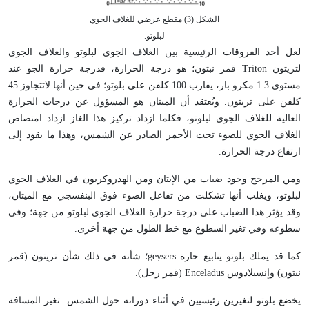
الشكل (3) مقطع عرضي للغلاف الجوي
لبلوتو.
لعل أحد الفروقات الرئيسية بين الغلاف الجوي لبلوتو والغلاف الجوي
لتريتون Triton قمر نبتون؛ هو درجة الحرارة، فدرجة حرارة الجو عند
مستوى 1.3 مكرو بار، يقارب 100 كلفن على بلوتو؛ في حين أنها لاتتجاوز 45
كلفن على تريتون. ويُعتقد أن الميتان هو المسؤول عن درجات الحرارة
العالية للغلاف الجوي لبلوتو، فكلما ازداد تركيز هذا الغاز ازداد امتصاص
الغلاف الجوي للضوء تحت الأحمر الصادر عن الشمس، وهذا ما يقود إلى
ارتفاع درجة الحرارة.
ومن المرجح وجود ضباب من الإيتان ومن الهدروكربون في الغلاف الجوي
لبلوتو، ويغلب أنها تشكلت من تفاعل الضوء فوق البنفسجي مع الميتان،
وقد يؤثر هذا الضباب على درجة حرارة الغلاف الجوي لبلوتو من جهة؛ وفي
سطوعه وفي تغير السطوع مع خط الطول من جهة أخرى.
كما قد يملك بلوتو ينابيع حارة geysers؛ شأنه في ذلك شأن تريتون (قمر
نبتون) وإنسيلادوس Enceladus (قمر زحل).
يخضع بلوتو لتغيرين رئيسيين في أثناء دورانه حول الشمس: تغير المسافة