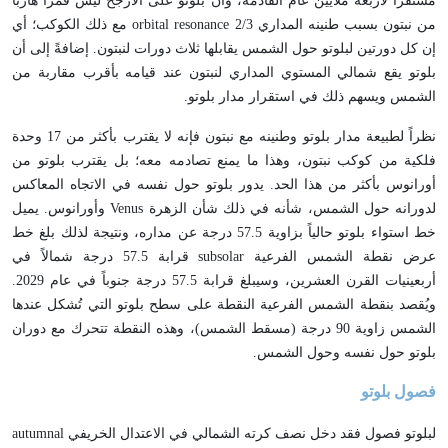
مستقراً لأربعة ملايين عام القادمة، وأن بلوتو على الأرجح ليس قمراً هارباً
من نبتون بسبب طنينه المداري orbital resonance 2/3 مع ذلك الكوكب؛ أي
إن كل دورتين لبلوتو حول الشمس يقابلها ثلاث دورات لنبتون. إضافةً إلى أن
بلوتو يقع شمالي المستوي المداري لنبتون عند قيامه بأقرب مقاربة من
الشمس ويسهم ذلك في استقرار مدار بلوتو.
نظراً لطبيعة مدار بلوتو وطنينه مع نبتون فإنه لا يقترب بأكثر من 17 وحدة
فلكية من كوكب نبتون، وهذا ما يمنع تصادمه معه؛ بل يقترب بلوتو من
أورانوس بأكثر من هذا الحد. يدور بلوتو حول نفسه في الاتجاه المعاكس
لدورانه حول الشمس، شأنه في ذلك شأن الزهرة Venus وأورانوس. يميل
خط استواء بلوتو حالياً بزاوية 57.5 درجة عن مداره، ونتيجة لذلك بلغ خط
عرض نقطة الشمس الفرعية subsolar قرابة 57.5 درجة شمالاً في
أربعينيات القرن العشرين، وسيبلغ قرابة 57.5 درجة جنوباً في عام 2029.
ويُقصد بنقطة الشمس الفرعية النقطة على سطح بلوتو التي تُشكل عندها
الشمس زاوية 90 درجة (مسقط الشمس)، وهذه النقطة تتحرك مع دوران
بلوتو حول نفسه وحول الشمس.
فصول بلوتو
لبلوتو فصول فقد دخل نصف كرته الشمالي في الاعتدال الخريفي autumnal