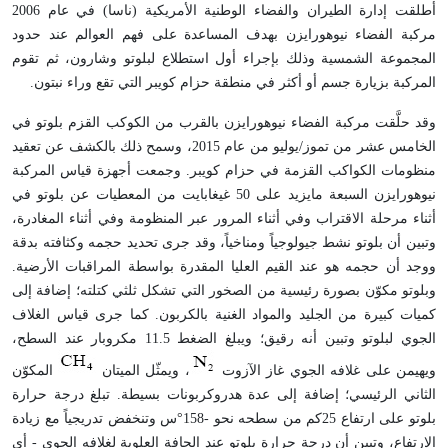
أطلقت إدارة الطيران والفضاء الوطنية الأمريكية (ناسا) في عام 2006
مركبة الفضاء نيوهورايزن بهدف المساعدة على فهم العوالم عند حدود
المجموعة الشمسية وذلك بإجراء أول استطلاع لبلوتو وشارون، ثم تقوم
المركبة بزيارة جسم أو أكثر في منطقة حزام كويبر التي تقع وراء نبتون.
وقد حلَّقت مركبة الفضاء نيوهورايزن بالقرب من الكوكب القزم بلوتو في
الخامس عشر من تموز/يوليو من عام 2015، وسمح ذلك بالكشف عن تعقيد
منظومات الكواكب القزمة في حزام كويبر. وجمعت أجهزة قياس المركبة
نيوهورايزن السبعة مايزيد على 50 غيغابايت من المعطيات عن بلوتو في
أثناء مرحلة الاقتراب وفي أثناء المرور عبر المنظومة وفي أثناء المغادرة،
وتبين أن بلوتو نشط جيولوجياً ومناخياً، وقد جرى تحديد حجمه وكثافته بدقة
ووجد أن حجمه هو عند القيم العليا المقدرة بواسطة المراقبات الأرضية.
وبلوتو مكوّن بصورة رئيسية من الصخور التي تشكل ثلثي كتلته؛ إضافة إلى
كميات كبيرة من الجليد والمواد الغنية بالكربون. كما جرى قياس الغلاف
الجوي لبلوتو وتبين أنه رقيق؛ ويبلغ الضغط 11.5 مكروبار عند السطح،
ويهيمن على غلافه الجوي غاز الآزوت
، ويمثّل الميتان
المكوّن
الثاني الرئيسي؛ إضافة إلى عدة هدروكربونات بسيطة. تبلغ درجة حرارة
بلوتو على ارتفاع 25كم من سطحه نحو -158°س وتنخفض تدريجياً مع زيادة
الارتفاع، وتبين أن درجة حرارة بلوتو عند الحافة العلوية لغلافه الجوي - أي