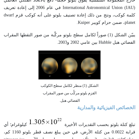
خارج المجموعة الشمسية يفوق بلوتو حجماً- دفع بالاتحاد الفلكي العالمي
International Astronomical Union (IAU) في عام 2006 إلى إعادة تعريف
كلمة كوكب، ونتج من ذلك إعادة تصنيف بلوتو على أنه كوكب قزم dwarf
planet، ضمن حزام كويبر Kuiper.
يبيّن الشكل (1) صوراً لكامل سطح بلوتو مركَّبة من صور التقطها المقراب
الفضائي هبل Hubble بين عامي 2002 و2003.
الشكل (1) منظر لكامل سطح الكوكب
القزم بلوتو مركَّب من صور المقراب
الفضائي هبل.
الخصائص الفيزيائية والمدارية
تبلغ كتلة بلوتو بحسب التقديرات الأخيرة
كيلوغرام؛ أي
قرابة 0.0022 من كتلة الأرض، في حين يبلغ نصف قطر بلوتو 1160 كم،