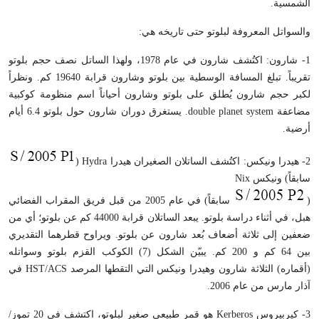
الشمسية.
والسواتل المعروفة لبلوتو حتى تاريخه هي:
1- شارون: اكتُشف شارون في عام 1978، ولهذا الساتل نصف حجم بلوتو
تقريباً. تبلغ المسافة الوسطية بين بلوتو وشارون قرابة 19640 كم. ونظراً
لكبر حجم شارون يُطلق على بلوتو وشارون أحياناً اسم منظومة كوكبية
مضاعفة double planet system. يستغرق دوران شارون حول بلوتو 6.4 أيام
أرضية.
2- هيدرا ونيكس: اكتُشف الساتلان الصغيران هيدرا Hydra (
سابقاً) ونيكس Nix
(
سابقاً) في عام 2005 من قبل فريق المقراب الفضائي
هبل، في أثناء دراسة بلوتو. يبعد الساتلان قرابة 44000 كم عن بلوتو؛ أي من
ضعفين إلى ثلاثة أضعاف بُعد شارون عن بلوتو. ويراوح قطرهما التقديري
بين 64 كم و 200 كم. يبيّن الشكل (7) الكوكب القزم بلوتو وسواتله
(أقماره) الثلاثة شارون وهيدرا ونيكس التي التقطها المرصد HST/ACS في
آذار مارس من عام 2006.
3- كيربيروس Kerberos هو قمر طبيعي صغير لبلوتو، اكتشف في 20 تموز/