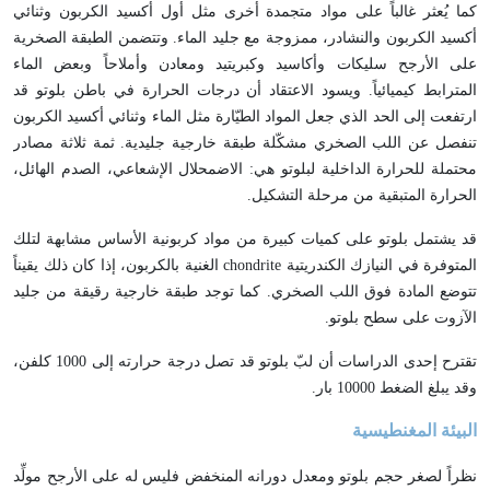
كما يُعثر غالباً على مواد متجمدة أخرى مثل أول أكسيد الكربون وثنائي
أكسيد الكربون والنشادر، ممزوجة مع جليد الماء. وتتضمن الطبقة الصخرية
على الأرجح سليكات وأكاسيد وكبريتيد ومعادن وأملاحاً وبعض الماء
المترابط كيميائياً. ويسود الاعتقاد أن درجات الحرارة في باطن بلوتو قد
ارتفعت إلى الحد الذي جعل المواد الطيّارة مثل الماء وثنائي أكسيد الكربون
تنفصل عن اللب الصخري مشكّلة طبقة خارجية جليدية. ثمة ثلاثة مصادر
محتملة للحرارة الداخلية لبلوتو هي: الاضمحلال الإشعاعي، الصدم الهائل،
الحرارة المتبقية من مرحلة التشكيل.
قد يشتمل بلوتو على كميات كبيرة من مواد كربونية الأساس مشابهة لتلك
المتوفرة في النيازك الكندريتية chondrite الغنية بالكربون، إذا كان ذلك يقيناً
تتوضع المادة فوق اللب الصخري. كما توجد طبقة خارجية رقيقة من جليد
الآزوت على سطح بلوتو.
تقترح إحدى الدراسات أن لبّ بلوتو قد تصل درجة حرارته إلى 1000 كلفن،
وقد يبلغ الضغط 10000 بار.
البيئة المغنطيسية
نظراً لصغر حجم بلوتو ومعدل دورانه المنخفض فليس له على الأرجح مولِّد