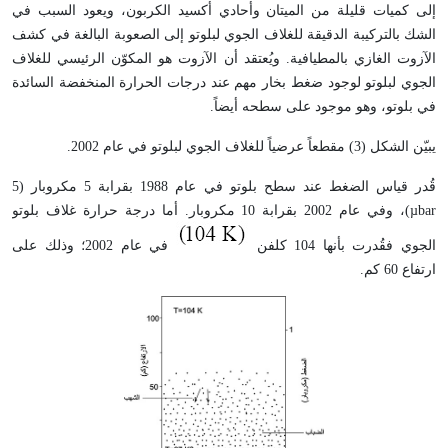
إلى كميات قليلة من الميتان وأحادي أكسيد الكربون، ويعود السبب في
الشك بالتركيبة الدقيقة للغلاف الجوي لبلوتو إلى الصعوبة البالغة في كشف
الآزوت الغازي بالمطيافية. ويُعتقد أن الآزوت هو المكوّن الرئيسي للغلاف
الجوي لبلوتو لوجود ضغط بخار مهم عند درجات الحرارة المنخفضة السائدة
في بلوتو، وهو موجود على سطحه أيضاً.
يبيّن الشكل (3) مقطعاً عرضياً للغلاف الجوي لبلوتو في عام 2002.
قُدر قياس الضغط عند سطح بلوتو في عام 1988 بقرابة 5 مكروبار (5
µbar)، وفي عام 2002 بقرابة 10 مكروبار. أما درجة حرارة غلاف بلوتو
الجوي فقُدرت بأنها 104 كلفن
في عام 2002؛ وذلك على
ارتفاع 60 كم.