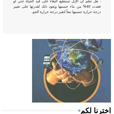
- هل تعلم أن الإبل تستطيع البقاء على قيد الحياة حتى لو
فقدت 40% من ماء جسمها ويعود ذلك لقدرتها على تغيير
درجة حرارة جسمها تبعاً لتغير درجة حرارة الجو،
- هل تعلم أن أبقراط كتب في الطب أربعة مؤلفات هي:
الحكم، الأدلة، تنظيم التغذية، ورسالته في جروح الرأس.
ويعود له الفضل بأنه حرر الطب من الدين والفلسفة.
- هل تعلم أن المرجان إفراز حيواني يتكون في البحر ويتركب
من مادة كربونات الكلسيوم، وهو أحمر أو شديد الحمرة وهو
أجود أنواعه، ويمتاز بكبر الحجم ويسمى الش
اخترنا لكم