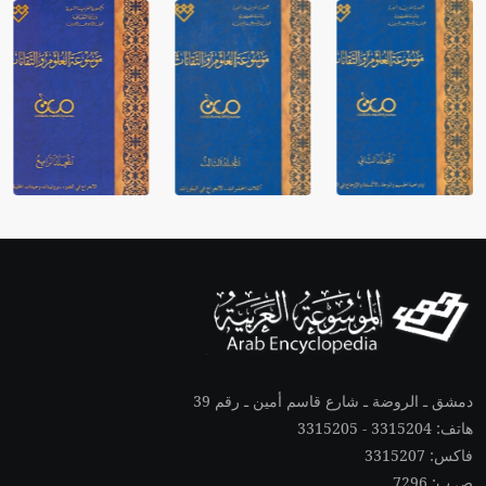
دمشق ـ الروضة ـ شارع قاسم أمين ـ رقم 39
هاتف: 3315204 - 3315205
فاكس: 3315207
ص.ب: 7296