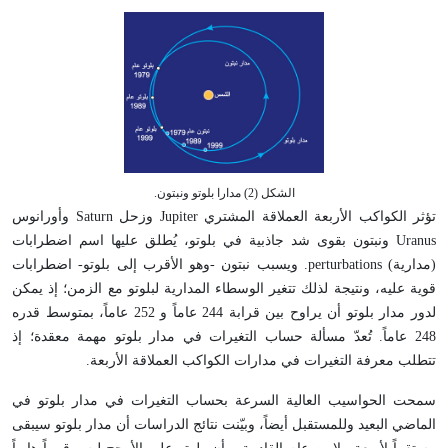
الشكل (2) مدارا بلوتو ونبتون.
تؤثر الكواكب الأربعة العملاقة المشتري Jupiter وزحل Saturn وأورانوس
Uranus ونبتون بقوى شد جاذبية في بلوتو، يُطلق عليها اسم اضطرابات
(مدارية) perturbations. ويسبب نبتون -وهو الأقرب إلى بلوتو- اضطرابات
قوية عليه، ونتيجة لذلك تتغير الوسطاء المدارية لبلوتو مع الزمن؛ إذ يمكن
لدور مدار بلوتو أن يراوح بين قرابة 244 عاماً و 252 عاماً، بمتوسط قدره
248 عاماً. تُعدّ مسألة حساب التغيرات في مدار بلوتو مهمة معقدة؛ إذ
تتطلب معرفة التغيرات في مدارات الكواكب العملاقة الأربعة.
سمحت الحواسيب العالية السرعة بحساب التغيرات في مدار بلوتو في
الماضي البعيد وللمستقبل أيضاً، وبيّنت نتائج الدراسات أن مدار بلوتو سيبقى