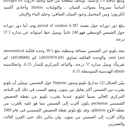
وتبلغ كثافته 2.0 غ/سم3. ويتألف سطحه من جليد وجليد الآزوت nitrogen ice
أساساً ممزوجاً بشوائب الميتان ، والتولينات tholins؛ وأحادي أكسيد
الكربون؛ ومن المحتمل وجود الميتان الصافي؛ وجليد الماء والإيتان.
يبلغ دور دورانه حول نفسه period of rotation 6.387 يوم، أما دور دورانه
حول الشمس الوسطي فهو 248 عاماً. ويميل خط استوائه عن مداره 57.5
درجة.
يبعد بلوتو عن الشمس مسافة وسطية تبلغ 39.5 وحدة فلكية astronomical
unit (au)، والوحدة الفلكية تساوي 149597870.691 كم (149598000 كم
تقريباً)، وميل مداره 17 درجة، والتباعد المركزي للمدار 0.25، وانعكاسيته
albedo الهندسية المتوسطة 0.55.
يبيّن الشكل (2) مداريّ بلوتو ونبتون Neptune حول الشمس، ويتبيّن أن بلوتو
يقترب من الشمس أكثر بقليل من نبتون، ويعود السبب في ذلك إلى التباعد
المركزي العالي نسبياً لبلوتو. عندما يقترب بلوتو من نقطة الحضيض
الشمسي perihelion يكون أقرب إلى الشمس مما هو عليه بالقرب من
نقطة الأوج aphelion، وقد بلغ بلوتو نقطة الحضيض الشمسي في عام 1989
وكان أقرب إلى الشمس من نبتون، ولن يتكرر ذلك حتى القرن الثالث
والعشرين.