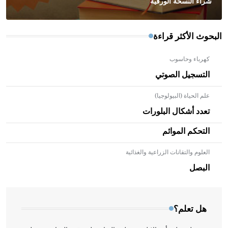
شراء النسخة الورقية
البحوث الأكثر قراءة
كهرباء وحاسوب
التسجيل الصوتي
علم الحياة (البيولوجيا)
تعدد أشكال البلورات
التحكم الموائم
العلوم والتقانات الزراعية والغذائية
- هل تعلم أن الأبلق نوع من الفنون الهندسية التي ارتبطت
بالعمارة الإسلامية في بلاد الشام ومصر خاصة، حيث يحرص
البصل
المعمار على بناء مداميكه وخاصة في الواجهات
هل تعلم؟