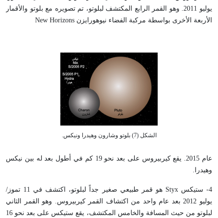
يوليو 2011. وهو القمر الرابع المكتشف لبلوتو، تم تصويره مع بلوتو والأقمار
الأربعة الأخرى بواسطة مركبة الفضاء نيوهورايزن New Horizons
الشكل (7) بلوتو وشارون وهيدرا ونيكس.
عام 2015. يقع كيربيروس على بعد نحو 19 كم في أطول بعد له بين نيكس
وهيدرا.
4- ستيكس Styx هو قمر طبيعي صغير جداً لبلوتو، اكتشف في 11 تموز/
يوليو 2012 بعد عام واحد من اكتشاف القمر كيربيروس. وهو القمر الثاني
لبلوتو من حيث المسافة والخامس المكتشف، يقع ستيكس على بعد نحو 16