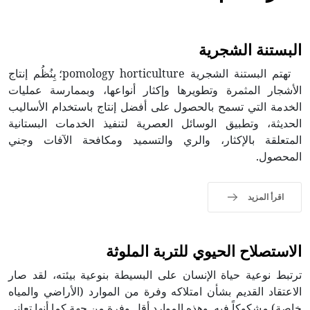
البستنة الشجرية
تهتم البستنة الشجرية pomology horticulture؛ بِنُظُم إنتاج
الأشجار المثمرة وتطويرها وإكثار أنواعها، وبممارسة عمليات
الخدمة التي تسمح بالحصول على أفضل إنتاج باستخدام الأساليب
الحديثة، وتطبيق الوسائل العصرية لتنفيذ الخدمات البستانية
المتعلقة بالإكثار، والري والتسميد ومكافحة الآفات وجني
المحصول.
اقرأ المزيد
الاستصلاح الحيوي للتربة الملوثة
ترتبط نوعية حياة الإنسان على البسيطة بنوعية بيئته، لقد صار
الاعتقاد القديم بشأن امتلاكه وفرة من الموارد (الأراضي والمياه
خاصة) مشكوكاً فيه. وهذه الموارد أقل وفرة من جهة كما أنها تعاني