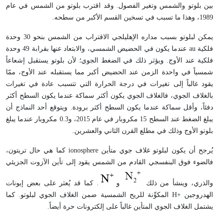
بين بلوتو والشمس وتغير الفصول. وقد اقترب بلوتو من الشمس في عام
1989، وهذا ما تسبب في تسخين القسم الأكبر من سطحه.
يمكن لبلوتو بسبب مداره الإهليلجي الاقتراب من الشمس بنحو 30 وحدة
فلكية au عندما يكون في الحضيض الشمسي، والابتعاد عنها بقرابة 49 وحدة
فلكية عند الأوج. ويؤثر ذلك في الضغط الجوي؛ لأن بلوتو يستقبل إشعاعاً
شمسياً في واحدة الزمن عند الحضيض أكبر مما يستقبله عند الأوج، ممّا
يقود غالباً إلى تغيرات في درجة الحرارة التي تتسبب عادة في تغيرات
بالغلاف الجوي، فالغلاف الجوي يكون أكثر سماكة عندما يكون السطح أكثر
دفئاً، وأقل سماكة عندما يكون السطح أكثر برودة. ويتوقع أحد النماذج أن
يبلغ الضغط عند السطح 15 مكروبار في عام 2015، و0.3 مكروبار عندما يبلغ
بلوتو الأوج وذلك في مطلع القرن الثاني والعشرين.
يُرجح أن يكون لبلوتو غلاف جوي متأين ionosphere كما هي حال تريتون،
فالضوء فوق البنفسجي القادم من الشمس يقود إلى تأين الآزوت الجزيئي
والذري، وينشأ من ذلك
و
. كما قد يُعثر على بعض إيونات
الهدروجين +H المكوِّنة للريح الشمسية ضمن الغلاف الجوي لبلوتو. كما
يشتمل الغلاف الجوي المتأين غالباً على إلكترونات حرة أيضاً.