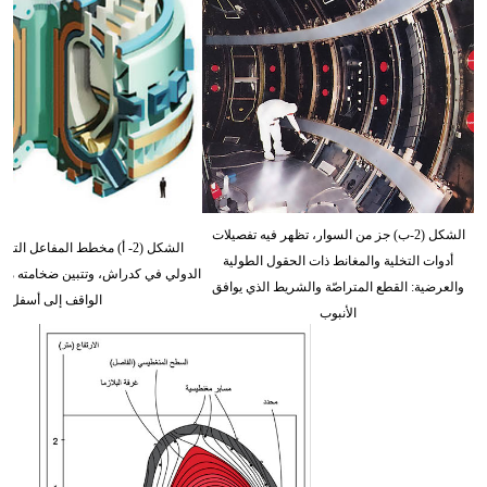
الشكل (2-ب) جز من السوار، تظهر فيه تفصيلات
الشكل (2- أ) مخطط المفاعل ال
أدوات التخلية والمغانط ذات الحقول الطولية
الدولي في كدراش، وتتبين ضخامته من
والعرضية: القطع المتراصّة والشريط الذي يوافق
الواقف إلى أسفل يم
الأنبوب