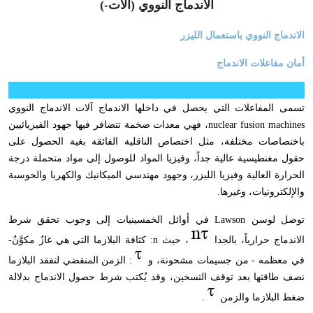
الاندماج النووي (آلات-)
الاندماج النووي باستعمال الليزر
أمان مفاعلات الاندماج
تسمى المفاعلات التي يحصل في داخلها الاندماج آلات الاندماج النووي
nuclear fusion machines
،
فهي معدات ضخمة تتضافر فيها جهود الفيزيائيين
باختصاصات مختلفة
،
مثل اختصاص الناقلية الفائقة بغية الحصول على
حقول مغنطيسية عالية جداً
،
وفيزيا المواد للوصول إلى مواد متحملة درجة
الحرارة العالية وفيزيا الليزر
،
وجهود مهندسي الميكانيك والكهربا والحوسبة
والإلكترونيات
،
وغيرها.
توصل لوسن
Lawson
في أوائل الخمسينيات إلى وجوب تحقق شرط
الاندماج حرارياً
،
بالجدا
،
حيث
n
: كثافة البلازما التي هي غازٌ مكوَّنٌ-
في معظمه - من جسيمات مشحونة
،
و
: الزمن المنقضي لتفقد البلازما
نصف طاقتها بعد توقف التسخين
،
وقد يُكتب شرط حصول الاندماج بدلالة
ضغط البلازما والزمن
.