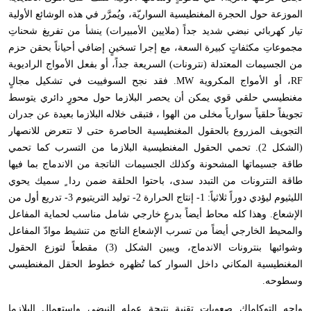
الموزعة حول الحجرة المغنطيسية السواريّة
،
ويُمرَّر في هذه الوشائع الأولية
تيار كهربائي نبضي شديد جداً (ملايين الأمبيرات) ينشأ من تفريغ شحناتِ
مجموعاتِ مكثفاتٍ كبيرة السعة
،
مع إجرا تسخينٍ إضافي أحياناً بحقن حزم
من الجسيمات المعتدلة (نترونات) السريعة جداً
،
أو بفعل الأمواج الراديوية
RF
،
أو الأمواج المكروية
MW
. فقد نجح السوفييت في تشكيل مجالٍ
مغنطيسي حلقي قوي يمكن أن يحصر البلازما حول محورٍ دائري يتوسط
تجويفاً حلقياً سوارياً مخلى من الهوا
،
فتبقى خلاله البلازما بعيدة عن جدران
التجويف المزروع بالحقول المغنطيسية الحاصرة حتى لا تتعرض للانصهار
(الشكل 2). تحمي الحقول المغنطيسية البلازما من التسرب كما تحمي
طاقة جسيماتها المشحونة وكذلك الجسيمات الناتجة من الاندماج بما فيها
طاقة النترونات من التبدد سدى
،
باحتوا الحلقة ضمن ردا ٍ سميك يحوي
الليثيوم ليؤدي دوراً ثلاثياً: 1- إنتاج الحرارة 2- توليد التريتيوم 3- تدريع أول من
الإشعاع. وهذا كله محاط أيضاً بدرعٍ خارجي شامل مناسب لحماية المفاعل
والمحيط الخارجي أيضاً من تسرب الإشعاع الناتج من تنشيط موادّ المفاعل
وشوائبها بنترونات الاندماج
،
ويبين الشكل (3) مقطعاً لتوزع الحقول
المغنطيسية المكاني داخل السوار كما تُظهره خطوط الحقل المغنطيسي
وسطوحه.
واجه التوكاماك صعوبات تقنية نتيجة عمله النبضي واستعمال البلازما