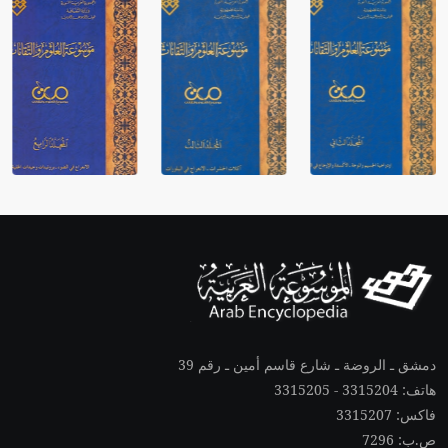
دمشق ـ الروضة ـ شارع قاسم أمين ـ رقم 39
هاتف: 3315204 - 3315205
فاكس: 3315207
ص.ب: 7296