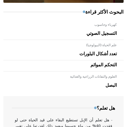
البحوث الأكثر قراءة
كهرباء وحاسوب
التسجيل الصوتي
علم الحياة (البيولوجيا)
تعدد أشكال البلورات
التحكم الموائم
العلوم والتقانات الزراعية والغذائية
- هل تعلم أن الأبلق نوع من الفنون الهندسية التي ارتبطت
بالعمارة الإسلامية في بلاد الشام ومصر خاصة، حيث يحرص
البصل
المعمار على بناء مداميكه وخاصة في الواجهات
هل تعلم؟
- هل تعلم أن الإبل تستطيع البقاء على قيد الحياة حتى لو
فقدت 40% من ماء جسمها ويعود ذلك لقدرتها على تغيير