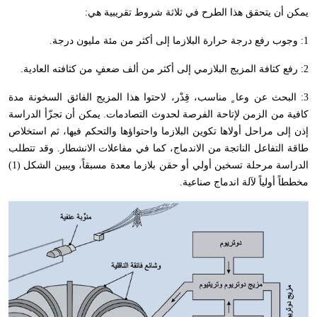
يمكن أن يتحقق هذا الطرح في ثلاثة شروط تقريبية هي:
1: وجوب رفع درجة حرارة البلازما إلى أكثر من مئة مليون درجة.
2: رفع كثافة المزيج البلازمي إلى أكثر من ألف ضعفٍ من كثافته العادية.
3: البحث عن وعا ٍ مناسب
،
قِدْر
،
لاحتوا هذا المزيج الفائق السخونة مدة
كافية من الزمن لإتاحة الفرصة لحدوث التصادمات. يمكن أن تجزّأ الدراسة
إذن إلى مراحل أولاها تكوين البلازما واحتواؤها والتحكم فيها
،
ثم استخلاص
طاقة التفاعل الناتجة من الاندماج
،
كما في مفاعلات الانشطار. وقد تتطلب
الدراسة مرحلة تسخين أولي أو حقن بلازما معدة مسبقاً
،
ويبين الشكل (1)
مخططاً أولياً لآلة اندماج صناعية.