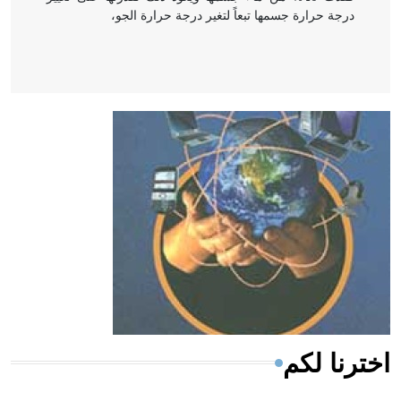
درجة حرارة جسمها تبعاً لتغير درجة حرارة الجو،
- هل تعلم أن أبقراط كتب في الطب أربعة مؤلفات هي:
الحكم، الأدلة، تنظيم التغذية، ورسالته في جروح الرأس.
ويعود له الفضل بأنه حرر الطب من الدين والفلسفة.
- هل تعلم أن المرجان إفراز حيواني يتكون في البحر ويتركب
من مادة كربونات الكلسيوم، وهو أحمر أو شديد الحمرة وهو
أجود أنواعه، ويمتاز بكبر الحجم ويسمى الش
اخترنا لكم