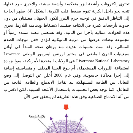
تحتوي إلكترونات وأشعة ليزر منعكسة وأشعة سينية
،
والأخرى - رد فعلها-
تتجه نحو داخل الكرية تقوم بضغط قلب الكرية
،
الشكل (4). يظهر الحاجة
إلى التناظر الدقيق في توجيه حزم الليزر لتكون الجبهتان مغلقتان من دون
حدوث تأرجحات كبيرة في الكثافة فيفسد
الانضغاط
ودينامية البلازما.
تجري
هذه الحوادث متتالية بأجزا من الثانية
،
وقد تستعمل نبضة ممتدة زمنياً أو
مجموعة نبضات عرضها من مرتبة النانوثانية لتؤدي فعل موجات الصدم
المتتالي
،
وقد تمت تحسينات عديدة منذ برهان صحة المبدأ في أوائل
سبعينيات القرن الماضي في مختبر لورنس ليفرمور الوطني
Lowrence
Livermore National Laboratory
في الولايات المتحدة الأمريكية
،
سوا بزيادة
استطاعة الليزرات المستعملة
،
أم بنوع الغشا المغلف وامتصاصيته إضافة
إلى إجرا محاكاة حاسوبية. وفي عام 2006 أُعلن عن التوصل إلى وضع
التعادل بين الطاقة المستهلكة لبد تفاعل الاندماج والطاقة الناتجة من
التفاعل
،
كما توجد بعض التحسينات باستعمال الأشعة السينية
،
لكن الاقتراب
من آلة الاندماج الصناعية وفق هذه الطريقة لم يتحقق حتى الآن.