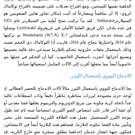
الحلقية نفسها للتسخين
،
ومع اقتراح تعديلات على تصميمه باقتراح توكاماك
كروي
،
إلا أن منافساً ومضارعاً له أثبت إمكان تجاوز هاتين الصعوبتين هو
الستيلارتر
Stellarator
. لقد بدأ تركيب نسخ أولية من الستيلارتر عام 1951
في عدة بلدان
،
لكن فريق العلما الألمان في غريفزولد
Greifswald
توصلوا
إلى نسخة جديدة تدعى ﭬيندلشتاين
Wendelstein (W7-X) X-7
تم تركيبها
عام 2014 واختبارها بنجاح عام 2016
،
قاربت أدا التوكاماك ذي الحجم نفسه
وذلك باستعمال ملفات حلزونية تتحكم بالبلازما تستدعي دقة عالية بتصنيعها
وتصنيع أجزائها. أنجزت باستعمال الحاسوب
،
كما أن التحكم في عملها يتم
حاسوبياً أيضاً مما يجعلها أقرب إلى الآلات المتأمل استعمالها صناعياً.
الاندماج النووي باستعمال الليزر
يعدّ الاندماج النووي باستعمال الليزر مثالاً لآلات الاندماج بالحصر العطالي. إذ
تُوجه حزم مجموعة ليزرات متناظرة تناظراً دقيقاً وذات استطاعات عالية
جداً باتجاه كرية مكونة من مزيج الدوتريوم والتريتيوم يغلفها غشا معدني أو
أي غشا آخر قادر على امتصاص الضو الليزري امتصاصاً شبه تام عند طول
موجة الليزر المستعمل. تعمل هذه الطاقة الليزرية الممتصة على تبخير
وتأيين مادة الغشا مكونة البلازما
،
فتساهم هذه البلازما أيضاً في الامتصاص
،
فتتكون جبهتا انفجار حديتان إحداهما تنطلق متبخرة نحو خارج الكرية
،
قد