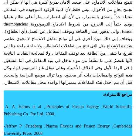
تتمتع مفاعلات الاندماج
،
على صعيد الأمان بمزيةٍ كبيرة هي أنها لا يمكن أن
تجمح بحالٍ من الأحوال. ليس فقط لأن كمية الوقود الموجودة في المفاعل
ضئيلة جداً وتتغذى باستمرار
،
بل لأن أي اضطراب يطرأ على نظام عملها
يؤدي حتماً إلى الخروج من شروط الاندماج الترمونووية
thermonuclear
fusion
،
وإلى تدهور إصدار الطاقة وتوقف المفاعل عن العمل (أي انطفاؤه).
ويضاف إلى ذلك ميزة أخرى هي أن نواتج تفاعل الاندماج لا تحوي عناصر
شديدة الإشعاع مثل التي تنتج من تفاعلات الانشطار
،
ولا حاجة ملحة هنا إلى
تفريغ ما يتبقى من الطاقة بعد توقف المفاعل
،
ولا لمعالجة النفايات الناتجة
لأنها تقتصرُ على ما تنشَّطَ من مواد تدخل في بنية المفاعل في أثنا التشغيل
( في الردا الأول وفي الغلاف الأخير)
،
وعلى توغل غاز التريتيوم فيها
،
وكل
هذه النواتج والمعالجات ذات أثر محدود
،
وما تزال موضع الدراسة والبحث
،
قبل أن يتم إحلال هذه المفاعلات بمميزاتها الواعدة محل مفاعلات الانشطار.
مراجع للاستزادة:
-
A. A. Harms et al
.,
Principles of Fusion Energy
,
World Scientific
Publishing Co. Pte Ltd. 2000
.
-
Jeffrey P
.
Friedberg
,
Plasma Physics and Fusion Energy
,
Cambridge
University Press, 2008
.