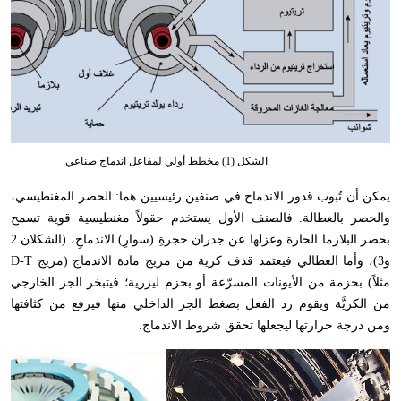
الشكل (1) مخطط أولي لمفاعل اندماج صناعي
يمكن أن تُبوب قدور الاندماج في صنفين رئيسيين هما: الحصر المغنطيسي
،
والحصر بالعطالة. فالصنف الأول يستخدم حقولاً مغنطيسية قوية تسمح
بحصر البلازما الحارة وعزلها عن جدران حجرةِ (سوارِ) الاندماجِ
،
(الشكلان 2
و3)
،
وأما العطالي فيعتمد قذف كرية من مزيج مادة الاندماج (مزيج
D-T
مثلاً) بحزمة من الأيونات المسرّعة أو بحزم ليزرية؛ فيتبخر الجز الخارجي
من الكريَّة ويقوم رد الفعل بضغط الجز الداخلي منها فيرفع من كثافتها
ومن درجة حرارتها ليجعلها تحقق شروط الاندماج.