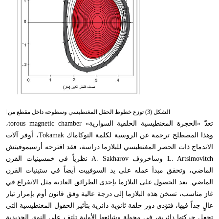
الشكل (3) توزع خطوط الحقل المغنطيسي وسطوحه داخل مقطع من السوار.
تعدّ «الحجرة المغنطيسية الحلقية السوارية»
torous magnetic chamber
،
وهذا المصطلح ترجمة عن الروسية لكلمة التوكاماك
Tokamak
،
أوفر آلات
الاندماج ذات الحصر المغنطيسي للبلازما دراسة
،
فقد اقترحه أرسيموفيتش
L. Artsimovitch
وساخروف
A. Sakharov
نظرياً في خمسينيات القرن
الماضي
،
وتحقق مبدأ عمله على يد السوفييت أيضاً في ستينيات القرن
الماضي. بعد الحصول على البلازما بإحدى الطرائق العادية مثل الانفراغ في
غاز مناسب
،
تسخن هذه البلازما إلى درجة عالية وفق قانون أوم بإمرار تيار
عالٍ جداً فيها
،
فتؤدي دور حلقة ثانوية دائرية بتأثير الحقول المغنطيسية التي
تجعل حركتها دائرية
،
في محولةٍ وشائعها الأولية تلتف على النوى الحديدية