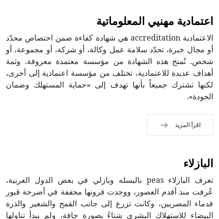
اعتمادية مهنيي المعلوماتية
الاعتمادية accreditation هي شهادة كفاءة ضمن اختصاص محدّد
أو مجال خبرة، تحدّد سلامة عمل وكالة، أو شركة، أو مجموعة، أو
شخص. تُمنح هذه الشهادة من مؤسسة معتمدة معروفة. وثمة
أهداف عديدة للاعتمادية، تختلف من مؤسسة اعتمادية إلى أخرى،
لكنها تشترك جميعاً بأنها تهدف إلى «حماية المستهلك وضمان
الجودة».
اقرأ المزيد
البازلاء
تعرف البازلاء peas بالبسله وبازلي في بعض الدول العربية،
عُرفت منذ أقدم العصور، ووجدت قرونها مجففة في أضرحة قبور
قدماء المصريين، وكانت تزرع إلى جانب القمح والشعير والذرة
البيضاء للاستهلاك البشري شتاءً بصورة جافة، ولم يبدأ تناولها