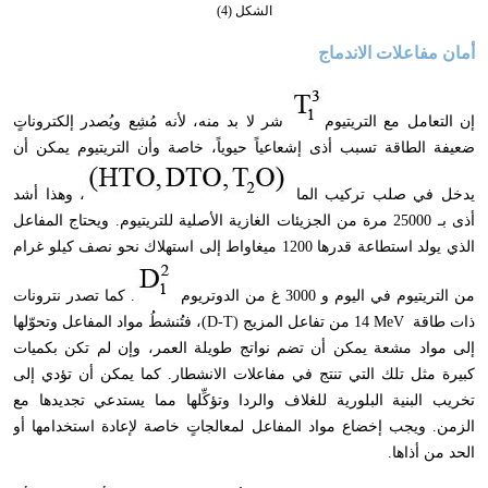
الشكل (4)
أمان مفاعلات الاندماج
إن التعامل مع التريتيوم
شر لا بد منه
،
لأنه مُشِع ويُصدر إلكتروناتٍ
ضعيفة الطاقة تسبب أذى إشعاعياً حيوياً
،
خاصة وأن التريتيوم يمكن أن
يدخل في صلب تركيب الما
،
وهذا أشد
أذى بـ 25000 مرة من الجزيئات الغازية الأصلية للتريتيوم. ويحتاج المفاعل
الذي يولد استطاعة قدرها 1200 ميغاواط إلى استهلاك نحو نصف كيلو غرام
من التريتيوم في اليوم و 3000 غ من الدوتريوم
. كما تصدر نترونات
ذات طاقة
MeV
14
من تفاعل المزيج (
D-T
)
،
فتُنشطُ مواد المفاعل وتحوّلها
إلى مواد مشعة يمكن أن تضم نواتج طويلة العمر
،
وإن لم تكن بكميات
كبيرة مثل تلك التي تنتج في مفاعلات الانشطار. كما يمكن أن تؤدي إلى
تخريب البنية البلورية للغلاف والردا وتؤكِّلها مما يستدعي تجديدها مع
الزمن. ويجب إخضاع مواد المفاعل لمعالجاتٍ خاصة لإعادة استخدامها أو
الحد من أذاها.