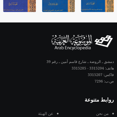
دمشق ـ الروضة ـ شارع قاسم أمين ـ رقم 39
هاتف: 3315204 - 3315205
فاكس: 3315207
ص.ب: 7296
روابط متنوعة
من نحن
عن الهيئة