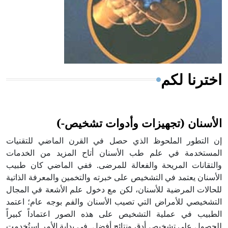
- هل تعلم أن المرجان إفراز حيواني يتكون في البحر ويتركب
من مادة كربونات الكلسيوم، وهو أحمر أو شديد الحمرة وهو
أجود أنواعه، ويمتاز بكبر الحجم ويسمى الش
اخترنا لكم
الأسنان (تجهيزات وأدوات تشخيص-)
إن التطور الملحوظ الذي حصل في القرن الماضي للتقنيات
المستخدمة في علم طب الأسنان أتاح المزيد من الخدمات
والتقانات المريحة والفعالة للمرضى. ففي الماضي كان طبيب
الأسنان يعتمد في التشخيص على خبرته والتخمين والمعرفة الذاتية
للحالات المرضية للأسنان، لكن مع دخول علم الأشعة في المجال
التشخيصي للأمراض التي تصيب الأسنان والفم بوجه عام؛ اعتمد
الطبيب في عملية التشخيص على هذه الصور اعتماداً كبيراً
للحصول على تشخيص أدق ونتائج أفضل. في بداية الأمر استُخدمت