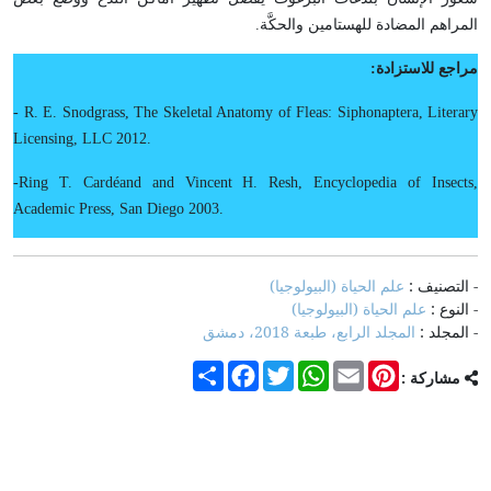
المراهم المضادة للهستامين والحكَّة.
مراجع للاستزادة:
- R. E. Snodgrass, The Skeletal Anatomy of Fleas: Siphonaptera, Literary
Licensing, LLC 2012.
-Ring T. Cardéand and Vincent H. Resh, Encyclopedia of Insects,
Academic Press, San Diego 2003.
- التصنيف :
علم الحياة (البيولوجيا)
- النوع :
علم الحياة (البيولوجيا)
- المجلد :
المجلد الرابع، طبعة 2018، دمشق
Share
Facebook
Twitter
WhatsApp
Email
Pinterest
مشاركة :