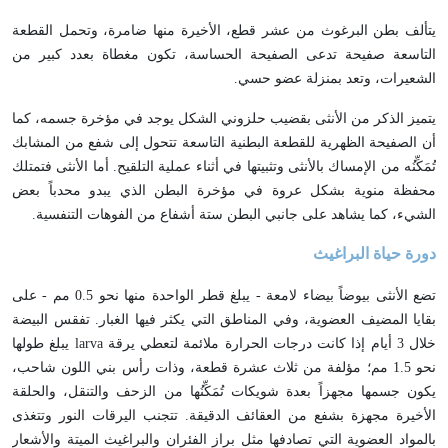
يتألف بطن البرغوث من عشر قطع، الأخيرة منها ضامرة، وتحمل القطعة
التاسعة صفيحة تدعى الصفيحة الحساسة، تكون مغطاة بعدد كبير من
الشعيرات، وتعد بمنزلة عضو حسي.
يتميز الذكر من الأنثى بقضيب حلزوني الشكل يوجد في مؤخرة جسمه، كما
أن الصفيحة الظهرية للقطعة البطنية التاسعة تتحول إلى شفع من المشابك
تُمَكِّنُه من الإمساك بالأنثى وتثبيتها في أثناء عملية التلقيح. أما الأنثى فتمتلك
محفظة منوية بشكل عروة في مؤخرة البطن الذي يبدو محدباً بعض
الشيء، كما يشاهد على جانبي البطن ستة أشفاع من الفوهات التنفسية.
دورة حياة البراغيث
تضع الأنثى بيوضاً بيضاء لامعة - يبلغ قطر الواحدة منها نحو 0.5 مم - على
بقايا المضيف العضوية، وفي المناطق التي يكثر فيها الغبار. تفقس البيضة
خلال 3 أيام إذا كانت درجات الحرارة ملائمة لتعطي يرقة larva يبلغ طولها
نحو 1.5 مم؛ مؤلفة من ثلاث عشرة قطعة، وذات رأس بني اللون شاحب،
يكون جسمها مجهزاً بعدة شويكات تُمَكِّنُها من الزحف والتنقل، والحلقة
الأخيرة مجهزة بشفع من العقائف الدقيقة. تتجنب اليرقات النور وتتغذى
بالمواد العضوية التي تصادفها مثل براز الفئران والبراغيث الميتة والأشعار