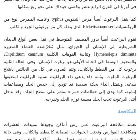
في أوربا في القرن الرابع عشر وقضى حينذاك على نحو ربع سكانها.
كما ينقل البرغوث أيضاً مرض التيفوس typhus وعامله الممرض نوع من
الريكتسيات Rickettsaoamoseri الذي ينقله كل من برغوثي الجرذ والكلب.
تقوم البراغيث أيضاً بدور المضيف المتوسط في نقل بعض أنواع الديدان
الشريطية إلى الإنسان أو الحيوان، مثل مُحَرْشفة الغشاء الصغيرة
Hymenolepis diminuta وثنائية الفوهات الكلبية Dipilidium caninum،
والمضيف الوسط في الحالة الأولى هو برغوث الإنسان، وفي الحالة الثانية
برغوث كل من القطط والكلاب، وتتم العدوى في كل من الحالتين بابتلاع
البرغوث الملوث. وثمة داء يدعى داء البراغيث تسببه البراغيث لمضيفها
بلدغه، ويتمثل الداء بحكة شديدة قد تؤدي إلى خدش الجلد ومضاعفات
إنتانية، كما تؤدي إلى حطاطات حمراء تنتشر على سطح الجلد، وقد تدخل
أنثى البرغوث تحت الجلد مسببة تورم الجلد وتقرحه.
المكافحة
تعتمد مكافحة البراغيث على رش أماكن وجودها بمبيدات الحشرات
ومكافحة القوارض وتجنب الحيوانات المصابة كالقطط والكلاب. وفي حالة
شعور الإنسان بلدغات البرغوث يفضل تطهير أماكن اللدغ ووضع بعض