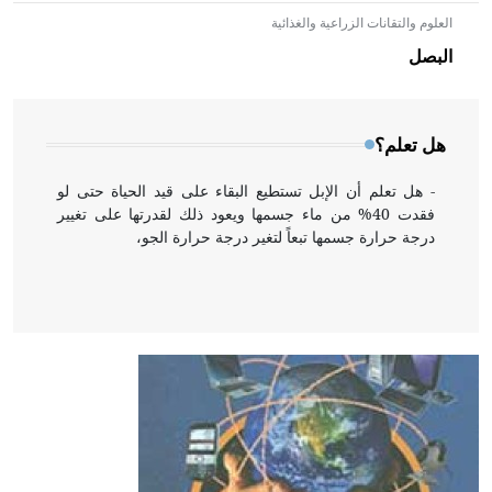
العلوم والتقانات الزراعية والغذائية
- هل تعلم أن الأبلق نوع من الفنون الهندسية التي ارتبطت
بالعمارة الإسلامية في بلاد الشام ومصر خاصة، حيث يحرص
البصل
المعمار على بناء مداميكه وخاصة في الواجهات
هل تعلم؟
- هل تعلم أن الإبل تستطيع البقاء على قيد الحياة حتى لو
فقدت 40% من ماء جسمها ويعود ذلك لقدرتها على تغيير
درجة حرارة جسمها تبعاً لتغير درجة حرارة الجو،
- هل تعلم أن أبقراط كتب في الطب أربعة مؤلفات هي:
الحكم، الأدلة، تنظيم التغذية، ورسالته في جروح الرأس.
ويعود له الفضل بأنه حرر الطب من الدين والفلسفة.