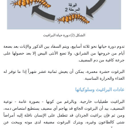
الشكل (2) دورة حياة البراغيث
تدوم دورة حياتها نحو ثلاثة أسابيع، ويتم السفاد بين الذكور والإناث بعد بضعة
أيام من خروجها من الشرانق، ولا تضع الأنثى البيض إلا بعد حصولها على
جرعة كافية من دم المضيف.
البرغوث حشرة معمرة، يمكن أن يعيش ثمانية عشر شهراً إذا ما توفر له
الغذاء والحرارة المناسبة.
عادات البراغيث وسلوكياتها
البراغيث طفيليات خارجية. وبالرغم من كونها - بصورة عامة - نوعية
المضيف، بيد أن البرغوث الجائع قد يهاجم أي مضيف يستطيع امتصاص دمه،
ومن ثم فإن براغيث الجرذان قد تتطفل على الإنسان ناقلة إليه أمراضاً
شتى كالطاعون وغيره، ويترك البرغوث مضيفه لدى موته ويبحث عن