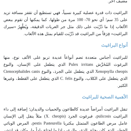
مضيف آخر.
البراغيث ذات قدرة عضلية كبيرة نسبياً، فهي تستطيع أن تقفز مسافة تزيد
على 35 سم؛ أي نحو 70- 100 مرة من طولها، كما يمكنها أن تقوم ببعض
الألعاب إذا ما دُرِّبَت على ذلك مثل جر العربات الدقيقة، ويُظْهِرُ «سيرك
البراغيث» فِرَقاً من البراغيث قد دُرِّبَت للقيام بمثل هذه الألعاب.
أنواع البراغيث
للبراغيث أجناس متعددة تضم أنواعاً عديدة تربو على الألف نوع، منها
البرغوث المُخَرِّش Pulex irritans الذي يتطفل على الإنسان، والنوع
Xenopsylla cheopis الذي يتطفل على الجرذ، والنوع Ctenocephalides canis
الذي يتطفل على الكلاب، والنوع C. felis الذي يتطفل على القطط، وغيرها
الكثير.
الأهمية الصحية للبراغيث
تنقل البراغيث أمراضاً عديدة كالطاعون والحميات والديدان؛ إضافة إلى داء
البراغيث pulicosis، فبرغوث الجرذ (X. cheopis) مثلاً ينقل إلى الإنسان
عامل مرض الطاعون المتمثل ببكتريا pestis Pasteurella، المرض الوبائي
الخطير الذي كان يخلق الذعر والرعب إذا ما اجتاح بلداً ما، وكان قد انتشر