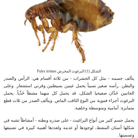
الشكل (1) البرغوث المخرش Pulex irritans
يتألف جسمه - مثل كل الحشرات - من ثلاثة أقسام هي: الرأس والصدر
والبطن. رأسه صغير نسبياً يحمل عينين بسيطتين وقرني استشعار. وعلى
الجانبين خَدَّان صفيحيا الشكل، قد يحمل كل منهما مشطاً خَدِّياً. يحمل
البرغوث أجزاء فموية من النوع الثاقب الماص. ويتألف الصدر من ثلاث قطع
متمايزة: أمامية ومتوسطة وخلفية.
يحمل جسم كثير من أنواع البراغيث - على صدره وبطنه - أمشاطاً تشبه في
شكلها أسنان المشط، لوجودها أو عدمه ولعددها أهمية كبيرة في تصنيفها
وتسميتها.