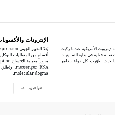
الإنترونات والأكسونا
واتف الأرضية في العام 1921م في مدينة ديترويت الأمريكية عندما ركبت
الة فعلية في بداية الثمانينيات
انيا حيث طوّرت كل دولة نظامها
molecular dogma.
اقرأ المزيد