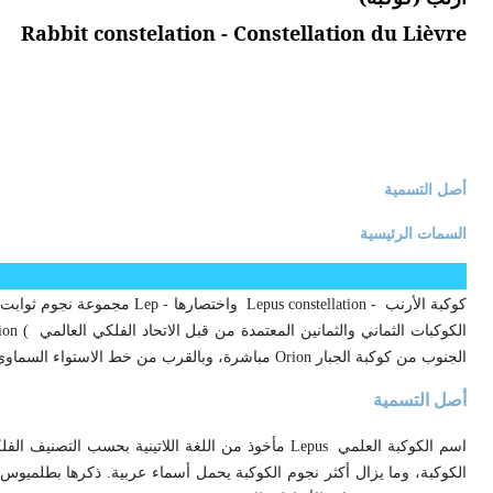
Rabbit constelation - Constellation du Lièvre
أصل التسمية
السمات الرئيسية
كوكبة الأرنب
Lepus constellation -
واختصارها
Lep -
مجموعة نجوم ثوابت 
الكوكبات الثماني والثمانين المعتمدة من قبل الاتحاد الفلكي العالمي
ion (
الجنوب من كوكبة الجبار
Orion
مباشرة، وبالقرب من خط الاستواء السماوي
أصل التسمية
اسم الكوكبة العلمي
Lepus
مأخوذ من اللغة اللاتينية بحسب التصنيف الف
الكوكبة، وما يزال أكثر نجوم الكوكبة يحمل أسماء عربية. ذكرها بطلميوس ( 