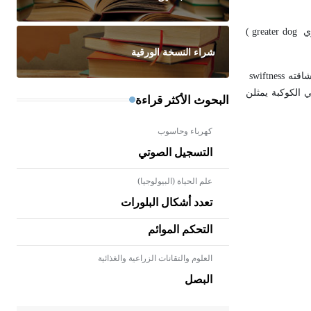
زي
greater dog
)
شراء النسخة الورقية
شاقته
swiftness
في الكوكبة يمثلن
البحوث الأكثر قراءة
كهرباء وحاسوب
التسجيل الصوتي
علم الحياة (البيولوجيا)
تعدد أشكال البلورات
التحكم الموائم
العلوم والتقانات الزراعية والغذائية
- هل تعلم أن الأبلق نوع من الفنون
الهندسية التي ارتبطت بالعمارة
البصل
الإسلامية في بلاد الشام ومصر خاصة،
حيث يحرص المعمار على بناء مداميكه