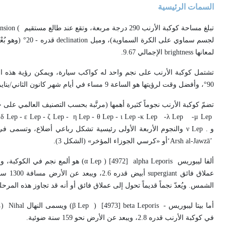
السمات الرئيسية
تبلغ مساحة كوكبة الأرنب 290 درجة مربعة، وتقع عند طالع مستقيم
nsion (
لجسم سماوي على الكرة السماوية)، وميل
declination
قدره - 20° 
لمعانها
brightness
الإجمالي 9.67
.
90°، وأفضل وقت لرؤيتها هو الساعة 9 مساء في أيام شهر كانون الثاني/يناير
تضمّ كوكبة الأرنب نجوماً كثيرة أهمها (مرتَّبة بحسب التصنيف العالمي على ح
 δ Lep - ε Lep - ζ Lep - η Lep - θ Lep - ι Lep -κ Lep -λ Lep -μ Lep
و
ν Lep .
والنجوم الأربعة الأولى رئيسية تشكل رباعي أضلاع، وتسمى في
‘Arsh al-Jawzā’
أو «كرسي الجوزاء المؤخر» (الشكل 3).
ألفا ليبوريس
(α Lep ) [4972] alpha Leporis
هو ألمع نجم في الكوكبة، و
عملاق فائق
supergiant
أبيض ق
الشمس. ويُعدّ نجماً قديماً تحول إلى عملاق فائق أو أنه قد تجاوز هذه المر
أما بيتا ليبوريس
(β Lep ) [4973] beta Leporis -
ويسمى النهال
Nihal
(م
في كوكبة الأرنب قدره 2.8، ويبعد عن الأرض نحو 159 سنة ضوئية
.