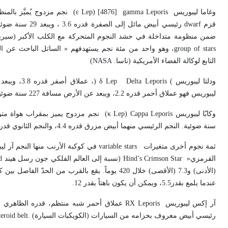
وغاما ليبوريس
(ε Lep) [4876] gamma Leporis
نجم مزدوج يُميَّز بالمنظ
قزم
dwarf
رئيسي أبيض مائل إلى الصفرة قدره 3.6 ، ويبعد 29 سنة ضوئية. والثاني
ضمن منظومة متداخلة في حشد النجوم المتحركة مع الكلب الأكبر (سيري
group of stars
، وهو واحد من مئة نجم يستهدفهم « الساتل الباحث عن الك
التابع لوكالة الفضاء الأمريكية (ناسا
.
(NASA
ودلتا ليبوريس
Delta Leporis (
δ Lep
)
ليبوريس فهو عملاق أحمر قدره 2.2، ويبعد عن الأرض مسافة 227 سنة ضوئية
وكابّا ليبوريس
(κ Lep) Cappa Leporis
سنة ضوئية. النجم الرئيسي منهما أبيض مزرق قدره 4.4، والنجم الثانوي قدره4 ..7
ثمة نجوم أخرى متغيرات
variable stars
في كوكبة الأرنب منها النجم آر ل
القرمزي«
Hind’s Crimson Star
(نسبة إلى العالم الفلكي جون رسل هيند
d
(الأدنى) و7.3 (الأقصى) خلال 420 يوماً. يقع بالقرب من الحدّ الفاصل بين كوكبة الأرنب وكوكبة النهر
عندما يلمع بقدر5.5، ويمكن أن يكون باهتاً بقدر 12
.
آر إكس ليبوريس
RX Leporis
عملاق أحمر شبه منتظم، قدره الظاهري الأدنى 7.4 والأقصى 5.0. وأخيراً زي
رئيسي أبيض معروف بحزامه من السيارات (الكويكبات السيارة)
eroid belt.