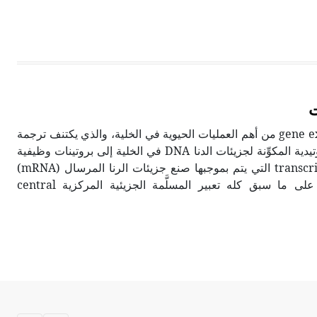
ت
يُعدّ التعبير الجيني gene expression من أهم العمليات الحيوية في الخلية، والذي يكتنف ترجمة
أقسام من المتواليات النوكليوتيدية المكوِّنة لجزيئات الدنا DNA في الخلية إلى بروتينات وظيفية
مروراً بعملية الانتساخ transcription التي يتم بموجبها صنع جزيئات الرنا المرسال (mRNA)
messenger RNA. ويُطلَق على ما سبق كله تعبير المسلَّمة الجزيئية المركزية central