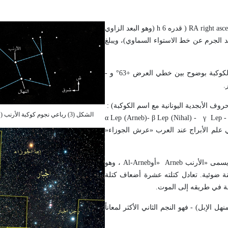
right asce
RA
)
قدره 6
h
(وهو البعد الزاوي
(وهو بُعْد الجرم عن خط الاستواء السماوي)، ويبلغ
تشتمل كوكبة الأرنب على نجم واحد له كواكب سيارة، ويمكن رؤية هذه الكوكبة بوضوح بين خطي العرض +63° و -
.
روف الأبجدية اليونانية مع اسم الكوكبة)
:
الشكل (3) رباعي نجوم كوكبة الأرنب (عرش الجوزاء)
α Lep (Arneb)- β Lep (Nihal) - γ Lep -
 علم الأبراج عند العرب «عرش الجوزاء
»
يسمى «الأرنب
» Arneb
أو
Al-Arneb
، وهو
دره 2.6، ويبعد عن الأرض مسافة 1300 سنة ضوئية. تعادل كتلته عشرة أضعاف كتلة
حلة في طريقه إلى الموت
.
نهل الإبل) - فهو النجم الثاني الأكثر لمعاناً