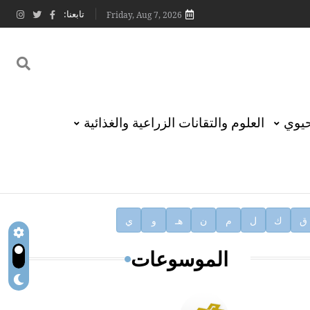
تابعنا:
Friday, Aug 7, 2026
حيوي
العلوم والتقانات الزراعية والغذائية
ق
ك
ل
م
ن
هـ
و
ي
الموسوعات