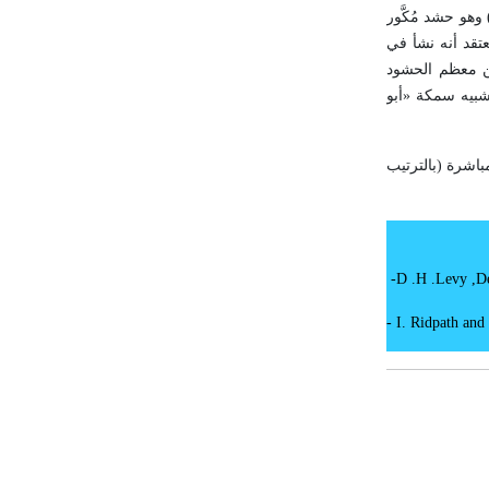
ذي اكتشفه عام 1780) وهو حشد مُكَّور
 سنة ضوئية، ويُعتقد أنه نشأ في
ن معظم الحشود
شبيه سمكة «أبو
اشرة (بالترتيب
-
D
.
H
.
Levy
,
D
- I. Ridpath and