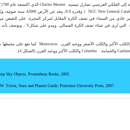
ة إلى الفلكي الفرنسي تشارل ميسيه
Charles Messier
ال
New General Catal
NGC
)
وقدره 8.0، يبعد عن الأرض 42000
ير عادي من السماء في نصف الكرة المقابل لمركز المجرة، على النقيض م
يلة التي تُرى في شتاء نصف الكرة الشمالي. ويبدو على شكل
V
، ويوصف بأنه 
الكلب الأكبر والكلب الأصغر ووحيد القرن
Monoceros.
كما تقع على محيطها مب
Caelu
والحمامة
Columba
والكلب الأكبر ووحيد القرن (الشكل 4).
eep Sky Objects
. Prometheus Books, 2005
.
 W. Tirion, Stars and Planets Guide
, Princeton University Press,
2007.