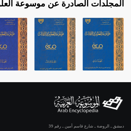
المجلدات الصادرة عن موسوعة العلو
دمشق ـ الروضة ـ شارع قاسم أمين ـ رقم 39