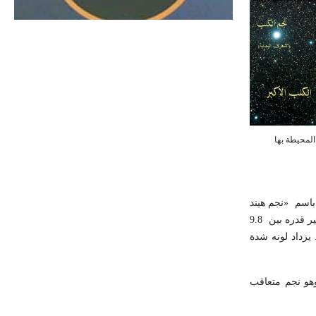
الحجم ويسمى الش
اسم «نجم هيند
، يتغير قدره بين 9.8
لأرض. يزداد لونه شدة
هو نجم متعاقب