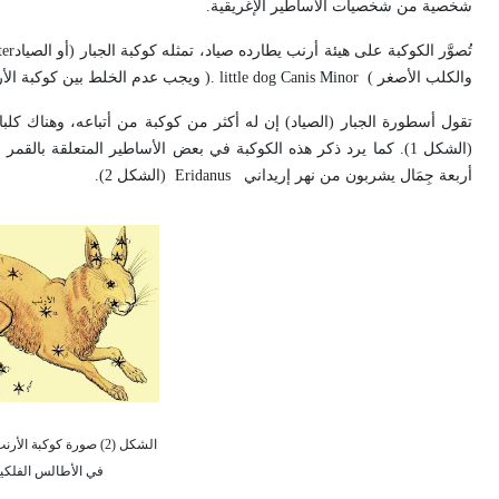
شخصية من شخصيات الأساطير الإغريقية
.
تُصوَّر الكوكبة على هيئة أرنب يطارده صياد، تمثله كوكبة الجبار (أو الصياد
er
والكلب الأصغر
Canis Minor (
little dog
).
ويجب عدم الخلط بين كوكبة الأ
تقول أسطورة الجبار (الصياد) إن له أكثر من كوكبة من أتباعه، وهناك ك
(الشكل 1). كما يرد ذكر هذه الكوكبة في بعض الأساطير المتعلقة بالقمر التي تشمل أرنب القمر
أربعة جِمَال يشربون من نهر إريداني
Eridanus
(الشكل 2).
الشكل (2) صورة كوكبة الأر
في الأطالس الفلكي