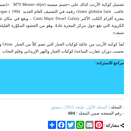
تشتمل كوكبة الأرنب كذلك على «جسم ميسيه
» M79 Messier object
(نسب
خافت
cluster globular faint
رقمه في التصنيف العام الجديد 1904
ogue (
مجرة أقزام الكلب الأكبر
Canis Major Dwarf Galaxy
، ويقع في مكان غ
الكروية التي تقع حول مركز المجرة عادةً. وهو من الحشود المكوّرة القل
سيف
.«
تُعدّ كوكبة الأرنب من عائلة كوكبات الجبار التي تضم كلاً من الجبار
Orion
و
بحسب دوران عقارب الساعة) كوكبات الجبار والنهر الإريداني وقلم النحات
m
مراجع للاستزادة:
- المجلد :
المجلد الأول، طبعة 2015، دمشق
- رقم الصفحة ضمن المجلد :
604
Share
Facebook
Twitter
WhatsApp
Email
Pinterest
مشاركة :