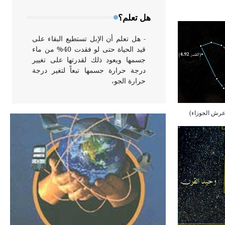
وخاصة في الواجهات
هل تعلم؟
- هل تعلم أن الإبل تستطيع البقاء على
قيد الحياة حتى لو فقدت 40% من ماء
جسمها ويعود ذلك لقدرتها على تغيير
درجة حرارة جسمها تبعاً لتغير درجة
حرارة الجو،
- هل تعلم أن أبقراط كتب في الطب
أربعة مؤلفات هي: الحكم، الأدلة، تنظيم
التغذية، ورسالته في جروح الرأس.
ويعود له الفضل بأنه حرر الطب من
الدين والفلسفة.
- هل تعلم أن المرجان إفراز حيواني
يتكون في البحر ويتركب من مادة
كربونات الكلسيوم، وهو أحمر أو شديد
الحمرة وهو أجود أنواعه، ويمتاز بكبر