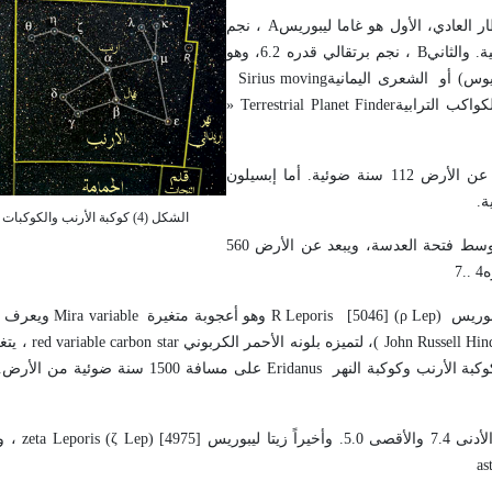
ار العادي، الأول هو غاما ليبوريس
A
، نجم
B
، نجم برتقالي قدره 6.2، وهو
وس) أو الشعرى اليمانية
Sirius moving
واكب الترابية
» Terrestrial Planet Finder
، عملاق أصفر قدره 3.8، ويبعد عن الأرض 112 سنة ضوئية. أما إبسيلون
.
الشكل (4) كوكبة الأرنب والكوكبات المحيطة بها
نجم مزدوج يميز بمقراب هواة متوسط فتحة العدسة، ويبعد عن الأرض 560
يبوريس
R Leporis [5046] (ρ Lep)
وهو أعجوبة متغيرة
Mira variable
ويعرف ب
John Russell Hin
)، لتميزه بلونه الأحمر الكربوني
red variable carbon star
Eridanus
على مسافة 1500 سنة ضوئية من ا
تا ليبوريس
zeta Leporis (ζ Lep) [4975]
، و
ast