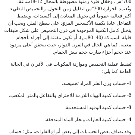
700°س، وخلال فترة زمنية مضبوطة بالمجال 12-18ساعة،
وتُعتمد الحرارة 700°س لتقليل زمن التحول. والتحميص البطيء
أكثر فعالية عموماً في تحويل المعادن إلى أكسيدات، ويضبط
التفاعل عادةً بكمية الأكسجين المزوّد على سطح الفلز، ويجب أن
يتخلل كامل الكمية الموجودة في فرن التحميص على شكل طبقات
قليلة السماكة (40- 80مم)، أو تكون مفتتة إلى أجزاء بأحجام
معينة، كما هي الحال في الفرن الدوار، حيث يتحقق أعلى مردود
عند حجم أجزاء يقارب حجم بيض الحمام.
تُضبط عملية التحميص وموازنة المكونات في الأفران في الحالة
العامة كما يلي:
1
-
حساب وزن الفلز المراد تحميصه.
2
- حساب كمية الهواء اللازمة للاحتراق والتفاعل بالمتر المكعب.
3
-
حساب كمية الوقود المستخدمة.
4
- حساب كمية الغازات وبخار الماء المتدفقة.
وقد تضاف بعض الحسابات إلى بعض أنواع الفلزات، مثل: حساب