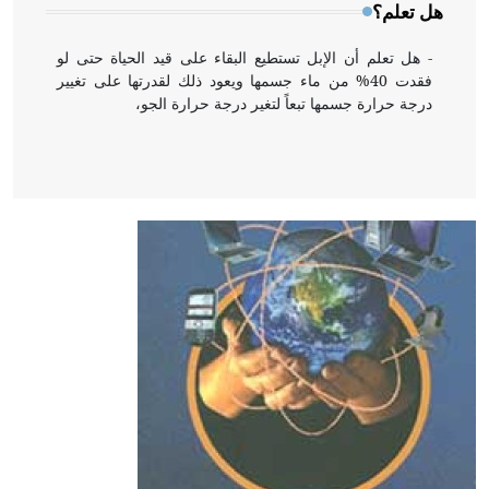
هل تعلم؟
- هل تعلم أن الإبل تستطيع البقاء على قيد الحياة حتى لو
فقدت 40% من ماء جسمها ويعود ذلك لقدرتها على تغيير
درجة حرارة جسمها تبعاً لتغير درجة حرارة الجو،
- هل تعلم أن أبقراط كتب في الطب أربعة مؤلفات هي:
الحكم، الأدلة، تنظيم التغذية، ورسالته في جروح الرأس.
ويعود له الفضل بأنه حرر الطب من الدين والفلسفة.
- هل تعلم أن المرجان إفراز حيواني يتكون في البحر ويتركب
من مادة كربونات الكلسيوم، وهو أحمر أو شديد الحمرة وهو
أجود أنواعه، ويمتاز بكبر الحجم ويسمى الش