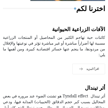
اخترنا لكم
الآفات الزراعية الحيوانية
كائنات حية تهاجم الكثير من المحاصيل أو المنتجات الزراعية
مسببة لها أضراراً مباشرة أو غير مباشرة تؤثر في نوعيتها والإقلال
من مردودها، ما ينجم عنها خسائر اقتصادية كبيرة. ومن أهمها ما
يلي:
اقرأ المزيد
أثر تيندال
أثر تيندال Tyndall effect هو تشتت الضوء عند مروره في بعض
المحاليل بسبب كبر حجم الدقائق (الحبيبات) المذابة فيها، ودعي
بهذا الاسم نسبة إلى الفيزيائي البريطاني جون تيندال الذي كان أول