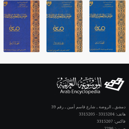
دمشق ـ الروضة ـ شارع قاسم أمين ـ رقم 39
هاتف: 3315204 - 3315205
فاكس: 3315207
ص.ب: 7296