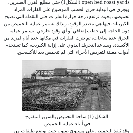
open bed roast yards (الشكل1) حتى مطلع القرن العشرين،
ويجري في البداية حرق الحطب الموضوع على الفلزات المراد
تحميصها، بحيث ترتفع درجة حرارة الفلزات حتى النقطة التي تصبح
الكبريتات فيها هي مصدر الوقود، وبذلك تستمر عملية التحميص من
دون الحاجة إلى حطب إضافي أو أي وقود خارجي. تستمر عملية
الحرق عدة ساعات، ثم تترك الفلزات في مكانها عدة أيام لمزيد من
الأكسدة، ويساعد التحريك اليدوي على إزالة الكبريت، كما تستخدم
أدوات معينة لتعريض الأجزاء التي لم تتحمص بعد للأكسجين.
الشكل (1) ساحة التحميص بالسرير المفتوح
في أثناء عملية التحميص.
وقد يُنفذ التحميص على مستوىً ضيق، حيث توضع طبقات من