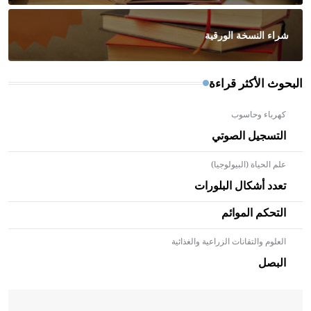
شراء النسخة الورقية
البحوث الأكثر قراءة
كهرباء وحاسوب
التسجيل الصوتي
علم الحياة (البيولوجيا)
تعدد أشكال البلورات
التحكم الموائم
العلوم والتقانات الزراعية والغذائية
- هل تعلم أن الأبلق نوع من الفنون الهندسية التي ارتبطت
بالعمارة الإسلامية في بلاد الشام ومصر خاصة، حيث يحرص
البصل
المعمار على بناء مداميكه وخاصة في الواجهات