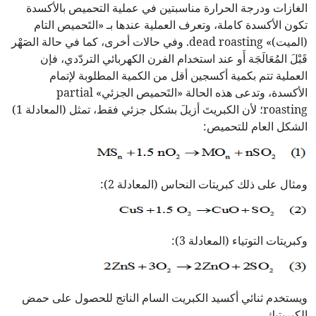
الغازات ودرجة الحرارة مناسبتين في عملية التحميص بالأكسدة
تكون الأكسدة كاملة، وتعرف العملية عندها بـ «التَحميص التام
(الميت)» dead roasting. وفي حالات أخرى، كما في حالة الصَهْر
قَبْلَ المُعَالَجَة أَو عند استخدام الفرن الكهربائي التردّدي، فإن
العملية تتم بكمية أكسجين أقل من الكمية المطلوبة لإتمام
الأكسدة، وتدعى هذه الحالة «التَحميص الجزئي» partial
roasting؛ لأن الكبريتَ أزيلَ بشكل جزئي فقط، تمثل (المعادلة 1)
الشكل العام للتحميص:
ومثال على ذلك كبريتات النحاس (المعادلة 2):
وكبريتات التوتياء (المعادلة 3):
ويستخدم ثنائي أكسيد الكبريت السام الناتج للحصول على حمض
الكبريتيك.