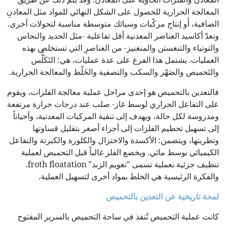
المعالجة الحرارية للحصول على الشكل النهائي للمواد مثل المعادنِ
الصافية، أَو إنتاج مركّبات وسبائك متوسطة مناسبة لتحولات أخرى.
وتعدّ أكاسيد العناصر المعدنية أقل تفاعلية -مثل الحديد والنحاس
والتوتياء والتنغستن والمنغنيز- من العناصرِ التي تستخلص بهذه
العمليات. يشتمل هذا الفرع على عدة عمليات، هي: التَكَلُّس
والتَحميص والصَهْر والسكب والتصفية والخَلْط والمعالجة الحرارية.
فالتعدين بالتحميص هو إحدى مراحل عملية معالجة الفلزات، ويقوم
على التفاعل الحراري لوسط غاز- صلب عند درجات حرارة مرتفعة
ومدروسة لكل حالة، ويهدف إلى تنقية المركبات المعدنية، وأحياناً
إلى تسهيل تحطيم الفلزات إلى أجزاء أصغر بتقليل قساوتها
وتطريتها، ويتضمن: الأكسدة والاختزال والكلورة والكبرتة والتفاعل
الكيميائي بوسط مائي. ويخضع الفلز غالباً قبل التحميص لعملية
تنظيف جزئية بعملية تسمى "تعويم الزبد" froth floatation.
والفكرة الرئيسية هي الخلط بمواد أخرى لتسهيل العملية.
لمحة تاريخية عن التعدين بالتحميص
كانت عملية التحميص تُنفذ في ساحة التحميص بالسرير المفتوح