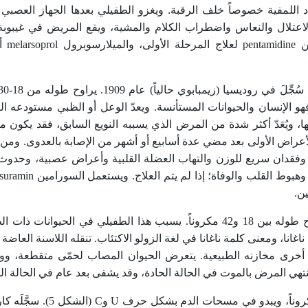
اللمفية خصوصاً خلف الرقبة. ويغزو الطفيلي بعدها الجهاز العصبي ا
الاعتلال والنعاس واضطراب الكلام والمشية، ويقع المريض في غيبوبة 
الموت إذا لم ي
هو الإنسان والحيوانات المستأنسة. ويعدّ الوعل أو الظبي مستودعه 
ويُعَدّ أكثر شدة من المرض الذي يسببه النويع السابق، فقد يكون مم
لأعراض الأولى بعد مضي عدة أسابيع أو أشهر من الإصابة بالعدوى. وم
فقدان سريع للوزن والتهاب العضلة القلبية وأعراض عصبية، وحدو
: يراوح طوله بين 18 و42 مكروناً. يسبب هذا الطفيلي في الحيوانات ذا
انا، ومعنى كلمة ناغانا في لغة الزولو الاكتئاب. تنقله اللاسنة العاضة
رية أخرى مخازنه الطبيعية. يتعرض الحيوان المصاب لحمّى متقطعة، و
ي المرض بالموت في الحالة الحادة، وقد يشفى بعد عام في الحالة ال
طفيلي طوله 15-24 ميكروناً، ويبدو في مسحا