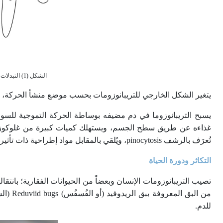
الشكل (1) التبدلات الشكلية لدى التريبانوزومات وأجزاء الجسم.
يتغير الشكل الخارجي للتريبانوزومات بحسب موضع منشأ الحركة، ويميز فيها عموماً: ا
يسبح التريبانوزوما في دم مضيفه بوساطة الحركة التموجية للسوط 
غذاءه عن طريق سطح الجسم، ويستهلك كميات كبيرة من غلوكوز 
تُعرَف بالرشف pinocytosis، ويُلقي بالمقابل مواد إطراحية ذات تأثير سام في المصاب.
التكاثر ودورة الحياة
للدم.