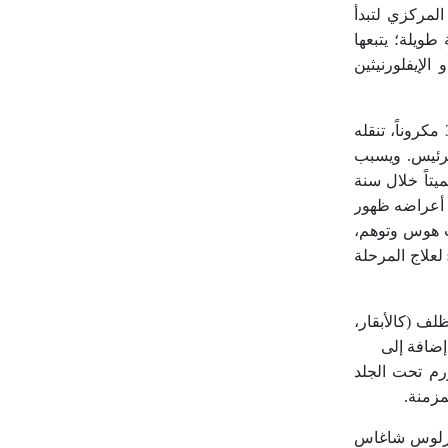
لمركزي لتبدأ
طويلة؛ يتبعها
ُعالَج. ومن الأدوية التي تستعمل لعلاجه البنتاميدين pentamidine لعلاج المرحلة الأولى، والميلارسوبرول melarsoprol أو الإيفلورنيثين
: نُوَيع سُجِّلَ في روديسيا (زيمبابوي حالياً) عام 1909. يراوح طوله من 18-30 مكروناً، تنقله
الرئيس. ويسبب
يتاً خلال سنة
ن أعراضه ظهور
ث هوس وتوهم،
وخمول على نحو حاد يستمر 3-9 أشهر ينتهي بفترة النوم ثم الإغماء وهبوط القلب والوفاة؛ إذا لم يتم العلاج. ويستعمل السورامين suramin لعلاج المرحلة
ت الظلف (كالأبقار،
 إضافة إلى
ورم تحت الجلد
مزمنة.
ت الدم بشكل حرف U وC (الشكل 5). سجَّلَه كارلوس شاغاس