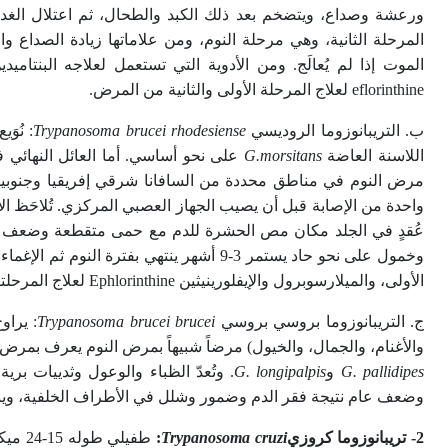
ورعشة وصداع، ويتضخم بعد ذلك الكبد والطحال، ثم اعتلال الغدد 
المرحلة الثانية، وهي مرحلة النوم، ومن علاماتها زيادة الصداع و
eflorinthine لعلاج المرحلة الأولى والثانية من المرض.
ب. التريبانوزوما الروديسي
Trypanosoma brucei rhodesiense
اللاسنة العاضة
G.morsitans
على نحو أساسي. أما العائل النهائي ف
مرض النوم في مناطق محددة من السافانا شرقي إفريقيا وجنوبيها، 
واحدة من الإصابة قبل أن يصيب الجهاز العصبي المركزي. تُلاحَظ ا
عُقدٍ في الجلد مكان مص الحشرة للدم مع حمى متقطعة وضعف و
الأولى، والميلارسوبرول والإيفلورينيثين Ephlorinthine لعلاج المرحلتين.
ج. التريبانوزوما بروسي بروسي
Trypanosoma brucei brucei
والأغنام، والجمال، والخيول) مرضاً شبيهاً بمرض النوم يعرف بمرض ناغ
G. pallidipes
و
G. longipalpis
. وتُعدّ الظباء والوعول وثدييات ب
وضعف عام نتيجة فقر الدم وضمور وشلل في الأطراف الخلفية، وينته
2- تريبانوزوما كروزي
Trypanosoma cruzi
: