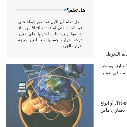
وخاصة في الواجهات
هل تعلم؟
- هل تعلم أن الإبل تستطيع البقاء على
قيد الحياة حتى لو فقدت 40% من ماء
جسمها ويعود ذلك لقدرتها على تغيير
درجة حرارة جسمها تبعاً لتغير درجة
حرارة الجو،
- هل تعلم أن أبقراط كتب في الطب
لتتابع. ويمتص
أربعة مؤلفات هي: الحكم، الأدلة، تنظيم
سمه في عملية
التغذية، ورسالته في جروح الرأس.
ويعود له الفضل بأنه حرر الطب من
الدين والفلسفة.
تصيب التريبانوزومات الإنسان وبعضاً من الحيوانات الفقارية؛ بانتقالها بوساطة أنواع معيّنة من الذباب تعرف باللواسن أو ذباب تسي تسي Tsé-tsé، أو أنواع
- هل تعلم أن المرجان إفراز حيواني
فقاري، والآخر لافقاري ماص
يتكون في البحر ويتركب من مادة
كربونات الكلسيوم، وهو أحمر أو شديد
الحمرة وهو أجود أنواعه، ويمتاز بكبر