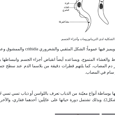
لشكل المثقبي والشعروري crithidia والممشوق وعديم السوط.
والغشاء المتموج، ويساعده أيضاً انقباض أجزاء الجسم وانبساطها با
دم المصاب، كما يلتهم قطرات دقيقة من بلاسما الدم عند سطح ج
من البق المعروفة ببق الريدوفيد (أو الفُسفُس) Reduviid bugs (الشكل2). وبذلك تشتمل دورة حياتها على عائِلَين: أحدهما 