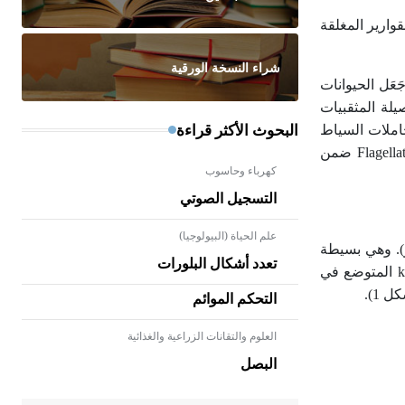
ع فعل أداة فتح القوارير المغلقة
شراء النسخة الورقية
عَل الحيوانات
ي إلى فصيلة المثقبيات
البحوث الأكثر قراءة
عة لصف حاملات السياط الحيوانية Zoomastigophorea في شعيبة حاملات السياط
Mastigophora ضمن شعبة حاملات السياط اللحمية Sarcomastigophora. وقد كانت التريبانوزومات تُنسَب سابقاً إلى صف السوطيات Flagellata ضمن
كهرباء وحاسوب
التسجيل الصوتي
علم الحياة (البيولوجيا)
ي متطاول، يراوح طولها بين 10-40 مكروناً (مكرومتر). وهي بسيطة
تعدد أشكال البلورات
البنية، تحتوي على سيتوبلاسما بداخلها نواة واحدة كبيرة مركزية بيضية الشكل. يبرز من الجسم سوط يصدر عن منشأ الحركة kinetoplast المتوضع في
1).
التحكم الموائم
العلوم والتقانات الزراعية والغذائية
- هل تعلم أن الأبلق نوع من الفنون
الهندسية التي ارتبطت بالعمارة
البصل
الإسلامية في بلاد الشام ومصر خاصة،
حيث يحرص المعمار على بناء مداميكه