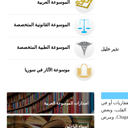
الموسوعة العربية
الموسوعة القانونية المتخصصة
الموسوعة الطبية المتخصصة
نذير خليل
موسوعة الآثار في سوريا
قاريات أو في
اصدارات الموسوعة العربية
ة القلب، وبعض
أنواعها يعيش على الغشاء المخاطي للجهاز التناسلي. تسبب أمراضاً عديدة، منها مرض الـنوم sleeping sickness، ومرض شاغاس Chagas disease، ومرض
أسماء الباحثين