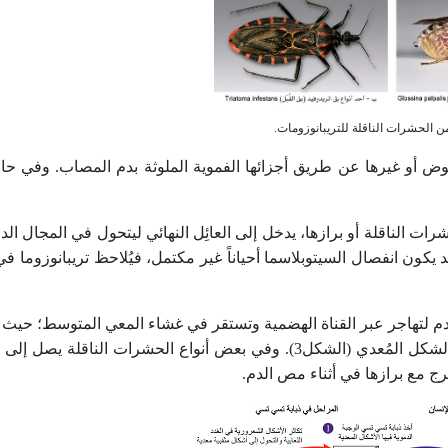
بعوض أو غيرها عن طريق أجزائها الفموية الملوثة بدم المصاب. وفي ح
 شكل صغير- في لعاب الحشرات الناقلة أو برازها، يدخل إلى العائِل النهائي ليتحول في المجا
 يكون انفصال السيتوبلاسما أحياناً غير مكتمل، فيُلاحظ تريبانوزوما في
ع الدم لتهاجر عبر القناة الهضمية وتستقر في غشاء المعي المتوسط؛ حيث 
إلى الشكل الشعروري الذي يهاجر إلى غددها اللعابية ليتحول إلى الشكل المُعدي (الشكل3). وفي بعض أنواع الحشر
ج مع برازها في أثناء مص الدم.