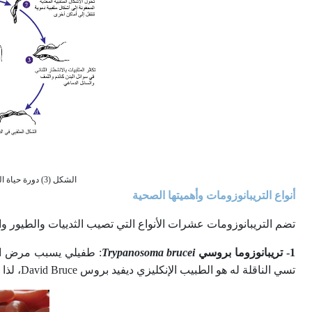
الشكل (3) دورة حياة المثقبي الغامبي .Trypanosoma brucei gambiense
أنواع التريبانوزومات وأهميتها الصحية
تضم التريبانوزومات عشرات الأنواع التي تصيب الثدييات والطيور وا
1- تريبانوزوما بروسي
Trypanosoma brucei
: طفيلي يسبب مرض الن
تسي الناقلة له هو الطبيب الإنكليزي ديفيد بروس David Bruce، لذا سُمِّيَ النوع باسمه (الشكل 4).