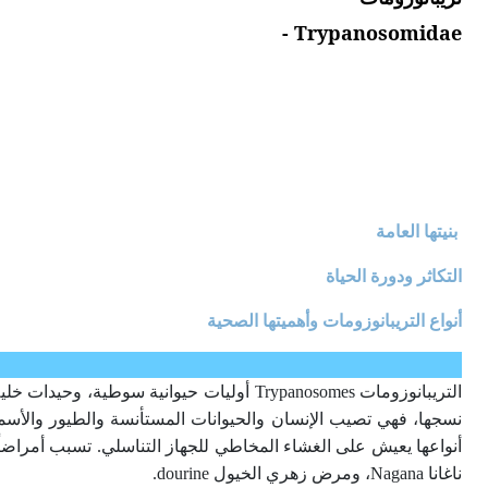
Trypanosomidae -
بنيتها العامة
التكاثر ودورة الحياة
أنواع التريبانوزومات وأهميتها الصحية
التريبانوزومات Trypanosomes أوليات حيوانية سوطية، وحيدات خلية، تتبع لجنس المثقبي
نسجها، فهي تصيب الإنسان والحيوانات المستأنسة والطيور والأسم
ناغانا Nagana، ومرض زهري الخيول dourine.