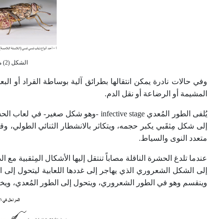
الشكل (2) من الحشرات الناقلة للتريبانوزومات.
وفي حالات نادرة يمكن انتقالها بطرائق آلية بوساطة القراد أو ال
المشيمة أو الرضاعة أو نقل الدم.
يُلفى الطور المُعدي infective stage -وهو
إلى شكل مِثقَبي يكبر حجمه، ويتكاثر بالانشطار الثنائي الطولي، وقد
متعدد النوى والسياط.
عندما تلدغ الحشرة الناقلة مصاباً تنتقل إليها الأشكال المِثقبية م
وينقسم وهو في الطور الشعروري، ويتحول إلى الطور المُعدي، ويخر