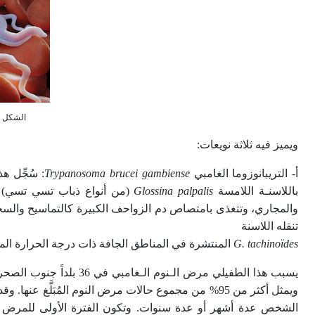
الشكل (4) الطفيلي تريبانوزوما برو
ويميز فيه ثلاثة نويعات:
أ- التريبانوزوما الغامبي
Trypanosoma brucei gambiense
باللاسنـة اللامسة
Glossina palpalis
(من أنواع ذباب تسي تسي) إل
والمجاري، وتتغذى بامتصاص دم الزواحف الكبيرة كالتماسيح والسحالي 
تنقله اللاسنة
G. tachinoïdes
المنتشرة في المناطق الجافة ذات درجة الحرارة المر
يسبب هذا الطفيلي مرض ال
ويمثل أكثر من 95% من مجموع حالات مرض النوم المُبَلَّ
الشخص عدة أشهر أو عدة سنوات. وتكون الفترة الأولى للمرض هي