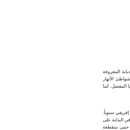
ه من 16-30 مكروناً. تنقله الذبابة المعروفة
واطئ الأنهار
ا المفضل. كما
ليون إفريقي سنوياً.
 في البداية على
ك حمى متقطعة