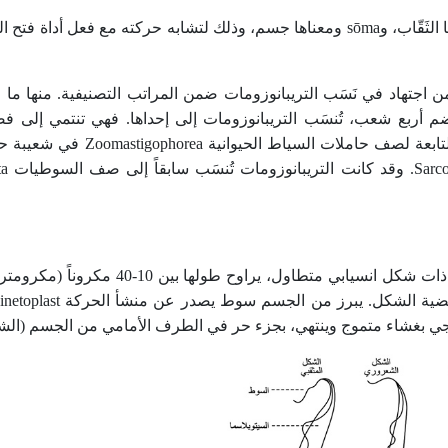
أصل كلمة التريبانوزوما مركّبة من الكلمة اليونانية trupanon ومعناها الثَقّاب، وsōma ومعناها جسم، وذلك لتشابه حركته م
 اجتهاد في نَسَب التريبانوزومات ضمن المراتب التصنيفية. منها ما جَ
Prot تحت مملكة في مملكة الأوليات Protista التي تضم أربع شعب، تُنسَب التريبانوزومات إلى إحداها. فهي تنتم
Trypanosomatidae من رتبة حاملات منشأ الحركة Kinetoplastida التاب
يتكون جسم التريبانوزوما من خلية واحدة مغزلية مذببة الطرفين، ذات شكل انسياب
 بغشاء متموج وينتهي، بجزء حر في الطرف الأمامي من الجسم (الشكل 