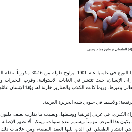
سي.
: سُجِّل هذا النويع في غامبيا عام 1901. يراوح طول
ى الإنسان، حيث تنتشر في الغابات الاستوائية، وقرب البحيرات وش
وغيرها، وربما كانت الكلاب والخنازير خازنة له. ويُعَدّ الإنسان عائله
تفعة؛ ولاسيما في جنوبي شبه الجزيرة العربية.
ـنوم الـغامبي في 36 بلداً جنوب الصحراء الكبرى، في غربي إفريقيا ووسطها، ويصيب ما يقارب نصف م
غ عنها. وقد يكون هذا المرض مزمناً ويستمر عدة سنوات. ويمكن ألا تظهر الإصابة
 انتشار الطفيلي في الدم، يليها العقد اللمفية، ومن علامات ذل