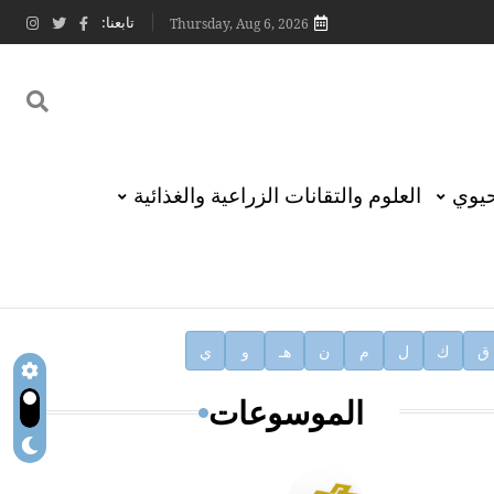
تابعنا:
Thursday, Aug 6, 2026
حيوي
العلوم والتقانات الزراعية والغذائية
ق
ك
ل
م
ن
هـ
و
ي
الموسوعات