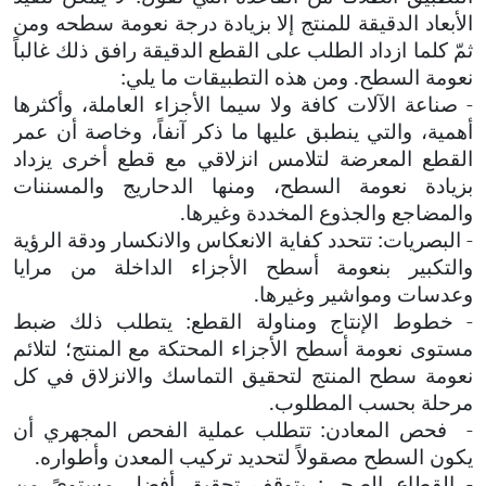
الأبعاد الدقيقة للمنتج إلا بزيادة درجة نعومة سطحه ومن
ثمّ كلما ازداد الطلب على القطع الدقيقة رافق ذلك غالباً
نعومة السطح. ومن هذه التطبيقات ما يلي:
- صناعة الآلات كافة ولا سيما الأجزاء العاملة، وأكثرها
أهمية، والتي ينطبق عليها ما ذكر آنفاً، وخاصة أن عمر
القطع المعرضة لتلامس انزلاقي مع قطع أخرى يزداد
بزيادة نعومة السطح، ومنها الدحاريج والمسننات
والمضاجع والجذوع المخددة وغيرها.
- البصريات: تتحدد كفاية الانعكاس والانكسار ودقة الرؤية
والتكبير بنعومة أسطح الأجزاء الداخلة من مرايا
وعدسات ومواشير وغيرها.
- خطوط الإنتاج ومناولة القطع: يتطلب ذلك ضبط
مستوى نعومة أسطح الأجزاء المحتكة مع المنتج؛ لتلائم
نعومة سطح المنتج لتحقيق التماسك والانزلاق في كل
مرحلة بحسب المطلوب.
- فحص المعادن: تتطلب عملية الفحص المجهري أن
يكون السطح مصقولاً لتحديد تركيب المعدن وأطواره.
- القطاع الصحي: يتوقف تحقيق أفضل مستوىً من