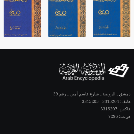
دمشق ـ الروضة ـ شارع قاسم أمين ـ رقم 39
هاتف: 3315204 - 3315205
فاكس: 3315207
ص.ب: 7296