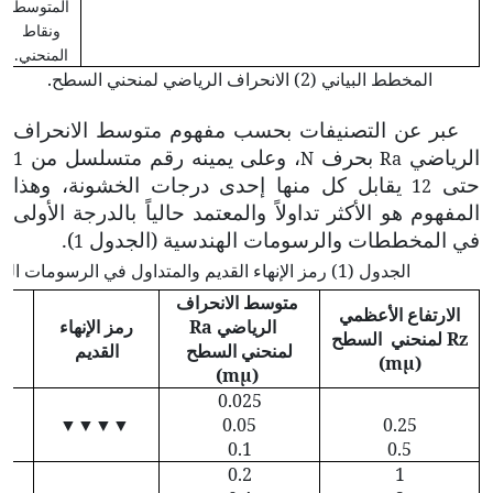
المتوسط
ونقاط
المنحني
.
المخطط البياني (2) الانحراف الرياضي لمنحني السطح.
عبر عن التصنيفات بحسب مفهوم
متوسط
الانحراف
الرياضي
بحرف
، وعلى يمينه رقم متسلسل من
1
N
Ra
حتى
يقابل كل منها إحدى درجات الخشونة، وهذا
12
المفهوم هو الأكثر تداولاً والمعتمد حالياً بالدرجة الأولى
في المخططات والرسومات الهندسية (الجدول
).
1
الجدول (1) رمز الإنهاء القديم والمتداول في الرسومات الهندسية.
متوسط الانحراف
الارتفاع الأعظمي
الرياضي
Ra
رمز الإنهاء
ر
Rz
لمنحني السطح
لمنحني السطح
القديم
(mµ)
(mµ)
0.025
▼▼▼▼
0.05
0.25
0.1
0.5
0.2
1