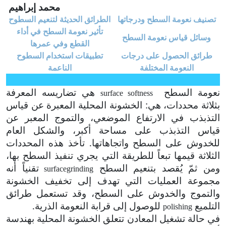
محمد إبراهيم
تصنيف نعومة السطح ودرجاتها
الطرائق الحديثة لتنعيم السطوح
تأثير نعومة السطح في أداء
وسائل قياس نعومة السطح
القطع وفي عمرها
طرائق الحصول على درجات
تطبيقات استخدام السطوح
النعومة المختلفة
الناعمة
نعومة السطح
هي تضاريسه المعرفة
surface softness
بثلاثة محددات، هي: الخشونة المحلية المعبرة عن قياس
التذبذب في الارتفاع الموضعي، والتموج المعبر عن
قياس التذبذب على مساحة أكبر، والشكل العام
للخدوش على السطح واتجاهاتها. تأخذ هذه المحددات
الثلاثة قيمها تبعاً للطريقة التي يجري تنفيذ السطح بها،
ومن ثمّ يُقصد بتنعيم السطح
تقنياً أنه
surface
grinding
مجموعة العمليات التي تهدف إلى تخفيف الخشونة
والتموج والخدوش على السطح، وقد تستعمل طرائق
التلميع
للوصول إلى قرابة النعومة الذرية.
polishing
في حالة تشغيل المعادن تتعلق الخشونة المحلية بهندسة