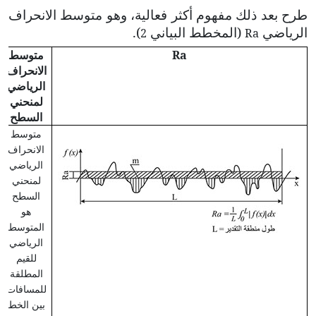
طرح بعد ذلك مفهوم أكثر فعالية، وهو متوسط الانحراف
الرياضي
(المخطط البياني
).
2
Ra
Ra
متوسط
الانحراف
الرياضي
لمنحني
السطح
متوسط
الانحراف
الرياضي
لمنحني
السطح
هو
المتوسط
الرياضي
للقيم
المطلقة
للمسافات
بين الخط