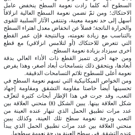
السطوح أنه كلما زادت نعومة السطح ينخفض عامل
الاحتكاك؛ ومن ثمّ تضمن نعومة السطح العالية انزلاقاً
أسهل إلى حد نعومة معينة، وتنتفي الآثار السلبية للقوى
والحرارة الناتجة؛ فضلاً عن انخفاض معدل اهتراء السطح
بالتناسب مع زيادة نعومته، وبالنتيجة فإن عمر القطع
التي تتعرض للاحتكاك (أو لتلامس انزلاقي) مع قطع
أخرى سيزداد بزيادة نعومة السطح.
ومن جهة أخرى تتميز القطع ذات الأداء العالي بدقة
أبعادها، ويتحقق ذلك بتسامحات أبعاد أصغر، وهذا يفرض
نعومة أعلى للسطوح تلائم التسامحات الدقيقة.
ومن الخواص الميكانيكية التي تسهم نعومة السطح في
تحسينها أيضاً خاصتا مقاومة التشقق ومقاومة إجهاد
التعب، وقد جرت في هذا الإطار أبحاث كثيرة لتعرِّف
شكل العلاقة بينها. يبين الشكل (
) منحني العلاقة بين
8
عدد مرات تطبيق الحمل الذي تنهار عنده العينة من
التعب ودرجة نعومة سطح تلك العينة، وكذلك يبين
منحني العلاقة بين عدد مرات تطبيق الحمل الذي يبدأ
عنده التشقق في سطح العينة ودرجة نعومة سطحها.