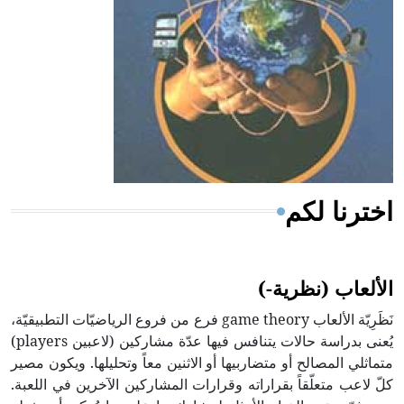
- هل تعلم أن المرجان إفراز حيواني يتكون في البحر ويتركب
من مادة كربونات الكلسيوم، وهو أحمر أو شديد الحمرة وهو
أجود أنواعه، ويمتاز بكبر الحجم ويسمى الش
اخترنا لكم
الألعاب (نظرية-)
نَظَرِيّة الألعاب game theory فرع من فروع الرياضيّات التطبيقيّة،
يُعنى بدراسة حالات يتنافس فيها عدّة مشاركين (لاعبين players)
متماثلي المصالح أو متضاربيها أو الاثنين معاً وتحليلها. ويكون مصير
كلّ لاعب متعلّقاً بقراراته وقرارات المشاركين الآخرين في اللعبة.