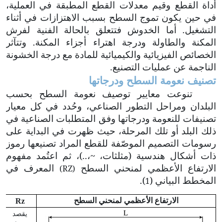
أداة القطع وقيم معدلات القطع المطبقة في العملية،
في حين يكون تموج السطح بسبب الاهتزازات في أثناء
التشغيل. أما الخدوش فتتعلق بالحالة الفنية لفرش
المكنة والطاولة ودرجة اهتراء أجزاء المكنة. وتتآثر
الخصائص الفيزيائية والكيميائية للمادة مع درجة الخشونة
الناجمة عن عمليات التصنيع.
تصنيف نعومة السطح ودرجاتها
تنوعت معايير توصيف نعومة السطح بحسب
البلدان ومراحل التطور الصناعي، وحُدد في كل معيار
تصنيفات للنعومة ودرجاتها وفق المتطلبات الصناعية في
ذلك البلد أو تلك المرحلة، حيث ظهرت في البداية على
رسومات التصميم الموصّفة للقطع المراد تصنيعها رموز
ذات أشكال هندسية (مثلثات، ~،..)، ثم اعتُمد مفهوم
الارتفاع الأعظمي لمنحني السطح
المعرف في
(
RZ)
المخطط البياني (
).
1
الارتفاع الأعظمي لمنحني السطح
Rz
يقصد