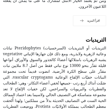
ومن ثمّ يعتمد الخيار الأمثل لمشارك ما على ما يُمكن أن يفعله
اللاعبون الآخرون.
اقرأ المزيد
التريديات
التريديات أو البتريديات (السرخسيات) Pteridophytes نباتات
وعائية لازهرية ولابذرية، ومع ذلك فإن جهازها الإنباتي vegetative
يشبه الزهريات بامتلاكها أعضاءً كالجذور والسوق والأوراق. أنواعها
قليلة تقدَّر بنحو 13000 نوع نباتي فقط من أصل 8.7 ملايين نبات
مقدَّر على سطح الكرة الأرضية. انضوت قديماً تحت مجموعة
النباتات خفيّات الإلقاح الوعائية vascular cryptogams، التي
ضَمَّت آنذاك أربع رتب -جميعها تُخفي أعضاء التكاثر- وهي: الطحالب
والفطريات والبريويات والسراخس. لكن خفيات الإلقاح لا تعد
مجموعة متماسكة في التصنيف الحالي ولاسيما بعد اعتماد الممالك
الحية الست في التصانيف الحديثة بدلاً من مملكتين؛ ولهذا أُلحقت
معظم الطحالب بمملكة الأولانيّات Protista، ووضعت الفطريات