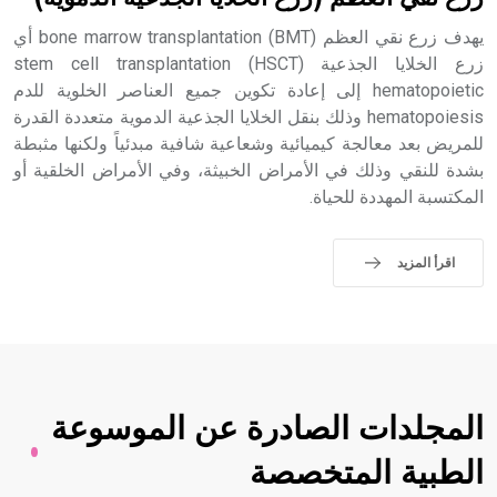
يهدف زرع نقي العظم bone marrow transplantation (BMT) أي
- هل تعلم أن الأبجدية الكنعانية تتألف من /22/ علامة كتابية
زرع الخلايا الجذعية stem cell transplantation (HSCT)
sign تكتب منفصلة غير متصلة، وتعتمد المبدأ الأكوروفوني،
حيث تقتصر القيمة الصوتية للعلامة الك
hematopoietic إلى إعادة تكوين جميع العناصر الخلوية للدم
hematopoiesis وذلك بنقل الخلايا الجذعية الدموية متعددة القدرة
للمريض بعد معالجة كيميائية وشعاعية شافية مبدئياً ولكنها مثبطة
بشدة للنقي وذلك في الأمراض الخبيثة، وفي الأمراض الخلقية أو
المكتسبة المهددة للحياة.
اقرأ المزيد
المجلدات الصادرة عن الموسوعة
الطبية المتخصصة