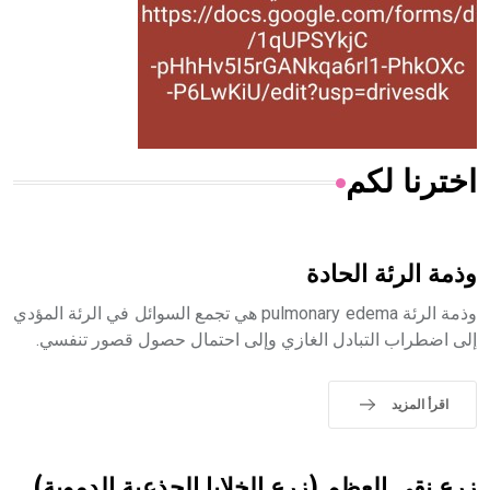
- هل تعلم أن المرجان إفراز حيواني يتكون في البحر ويتركب
من مادة كربونات الكلسيوم، وهو أحمر أو شديد الحمرة وهو
أجود أنواعه، ويمتاز بكبر الحجم ويسمى الش
اخترنا لكم
هل تعلم أن الأبسيد كلمة فرنسية اللفظ تم اعتمادها مصطلحاً
أثرياً يستخدم في العمارة عموماً وفي العمارة الدينية الخاصة
بالكنائس خصوصاً، وفي الإنكليزية أب
وذمة الرئة الحادة
وذمة الرئة pulmonary edema هي تجمع السوائل في الرئة المؤدي
إلى اضطراب التبادل الغازي وإلى احتمال حصول قصور تنفسي.
- هل تعلم أن أبجر Abgar اسم معروف جيداً يعود إلى عدد من
الملوك الذين حكموا مدينة إديسا (الرها) من أبجر الأول وحتى
اقرأ المزيد
التاسع، وهم ينتسبون إلى أسرة أوسروين
زرع نقي العظم (زرع الخلايا الجذعية الدموية)