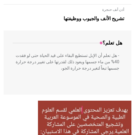
أذن أنف حنجرة
- هل تعلم أن الأبلق نوع من الفنون الهندسية التي ارتبطت
بالعمارة الإسلامية في بلاد الشام ومصر خاصة، حيث يحرص
تشريح الأنف والجيوب ووظيفتها
المعمار على بناء مداميكه وخاصة في الواجهات
هل تعلم؟
- هل تعلم أن الإبل تستطيع البقاء على قيد الحياة حتى لو فقدت
40% من ماء جسمها ويعود ذلك لقدرتها على تغيير درجة حرارة
جسمها تبعاً لتغير درجة حرارة الجو،
- هل تعلم أن أبقراط كتب في الطب أربعة مؤلفات هي:
الحكم، الأدلة، تنظيم التغذية، ورسالته في جروح الرأس. ويعود
له الفضل بأنه حرر الطب من الدين والفلسفة.