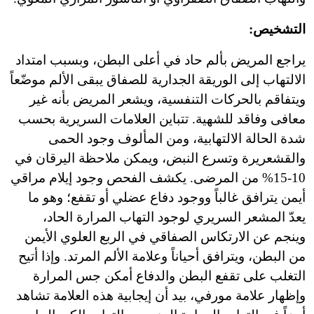
التشخيص:
يراجع المريض بألم حاد في أعلى البطن، وبسبب امتداد
الالتهاب إلى الوريقة الجدارية للصفاق يبقى الألم موضّعاً
ويتفاقم بالحركات التنفسية، ويشعر المريض بأنه غير
معافى وفاقد للشهية. تتباين العلامات السريرية بحسب
شدة الحالة الالتهابية، ومن المألوف وجود الحمى
والقشعريرة وتسرع النبض، ويمكن ملاحظة اليرقان في
10-15% من المرضى. يكشف الفحص وجود إيلام مراقي
أيمن يترافق غالباً ووجود دفاع عضلي أو تقفع؛ وهو ما
يعدّ المشعر السريري لوجود التهاب المرارة الحاد،
وينجم عن الارتكاس الصفاقي في الربع العلوي الأيمن
من البطن، ويترافق أحياناً وعلامة الألم المرتد. وإذا أتيح
التغلب على تقفع البطن والدفاع أمكن جس المرارة
وإظهار علامة مورفي، بيد أن إيجابية هذه العلامة تشاهد