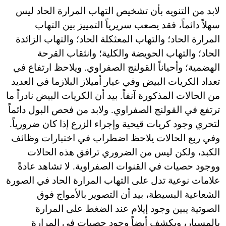
لابد من التنويه بأن تشخيص التهاب المرارة الحاد ليس
سهلاً دائماً، فقد يصعب سريرياً التمييز بين التهاب
المرارة الحاد؛ والتهاب المعثكلة الحاد؛ والتهاب الزائدة
الحاد؛ والتهاب الحويضة والكلية؛ وانثقاب القرحة
الهضمية؛ وأحياناً القولنج الصفراوي. ويلاحظ ارتفاع في
تعداد الكريات البيض وفي عيار أميلاز البلازما في العديد
من الحالات المذكورة آنفاً. بيد أن الكريات البيض نادراً ما
ترتفع في القولنج الصفراوي. ولابد من فحص البول دائماً
لتحري وجود كريات قيحية وإجراء الزرع إذا كان ضرورياً.
وفي ربع الحالات يلاحظ اضطراب في اختبارات وظائف
الكبد، ولكن ليس من الضروري ترافق هذه الحالات
ووجود حصيات في القنوات الصفراوية. لا تشاهد عادةً
علامات نوعية تدل على التهاب المرارة الحاد في الصورة
الشعاعية البسيطة، بيد أن التصوير بالأمواج فوق
الصوتية يبين وجود إيلام عند الضغط على المرارة
بالمسبار، ويكشف أيضاً وجود حصيات في المرارة