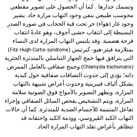
وتسمك جدارها . كما أن الحصول على تصوير مقطعي
محوسب طبيعي ينفي وجود التهاب مرارة حاد. يشير
وجود غاز (هواء) حر تحت قبة الحجاب في صورة الصدر
البسيطة إلى انثقاب حشى أجوف، وهو عادةً انثقاب
قرحة هضمية. وقد يلتبس التهاب المرارة لدى النساء
بمتلازمة فيتز-هيو- كيرتيس (
)
Fitz-Hugh-Curtis-syndrome
التي يترافق فيها خمج الجهاز التناسلي بالمتدثرة الحثرية
(
) وخمج صفاقي بالعامل الممرض
Chlamydia trachomatis
ذاته؛ يؤدي إلى حدوث التصاقات صفاقية حول كبدية
بشكل ألياف فيبرينية وحدوث أعراض شبيهة بالتهاب
المرارة، ويظهر التصوير بالأمواج فوق الصوتية سلامة
المرارة، ويتم التشخيص بفحص السائل الصفاقي وإجراء
تفاعل المتممة للأجسام الضدية للمتدثرة. كما أن حالات
التهاب الكبد الڤيروسي، ووذمة الكبد واحتقانه قد
تتظاهر بأعراض تقلد التهاب المرارة الحاد.