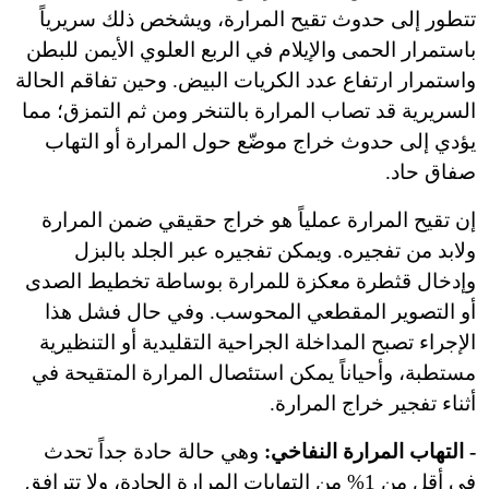
تتطور إلى حدوث تقيح المرارة، ويشخص ذلك سريرياً
باستمرار الحمى والإيلام في الربع العلوي الأيمن للبطن
واستمرار ارتفاع عدد الكريات البيض. وحين تفاقم الحالة
السريرية قد تصاب المرارة بالتنخر ومن ثم التمزق؛ مما
يؤدي إلى حدوث خراج موضّع حول المرارة أو التهاب
صفاق حاد.
إن تقيح المرارة عملياً هو خراج حقيقي ضمن المرارة
ولابد من تفجيره. ويمكن تفجيره عبر الجلد بالبزل
وإدخال قثطرة معكزة للمرارة بوساطة تخطيط الصدى
أو التصوير المقطعي المحوسب. وفي حال فشل هذا
الإجراء تصبح المداخلة الجراحية التقليدية أو التنظيرية
مستطبة، وأحياناً يمكن استئصال المرارة المتقيحة في
أثناء تفجير خراج المرارة.
- التهاب المرارة النفاخي:
وهي حالة حادة جداً تحدث
في أقل من 1% من التهابات المرارة الحادة، ولا تترافق