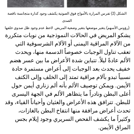
الشكل (2) تفرس المرارة بالأمواج فوق الصوتية يكشف وجود كدارة متجانسة ناقصة
الصدى
(رؤوس الأسهم) يتغير موضعها بتغير وضعية المريض. لاحظ عدم وجود ظل صدوي خلفها
يشكو المريض في الحالات النموذجية من نوبات متكررة
من الآلام المراقية اليمنى أو الآلام الشرسوفية التي
تعقب تناول الوجبات خصوصاً الدسمة منها، ويحدث
الألم عادةً ليلاً. تتباين شدة الأعراض ما بين عسر هضم
خفيف يحدث بعد الوجبات إلى أعراض مستمرة حادة
نسبياً تبدو بآلام مراقية تمتد إلى الخلف وإلى الكتف
الأيمن. ويمكن توصيف الألم بأنه ألم زناري أيمن حول
أعلى البطن ونادراً ما يتظاهر الألم في الجهة اليسرى
للبطن. تترافق هذه الأعراض والغثيان وأحياناً القياء، وقد
تحدث أعراض مرافقة منها انتفاخ البطن بالغازات،
وكثيراً ما يكشف الفحص السريري وجود إيلام بجس
المراق الأيمن.