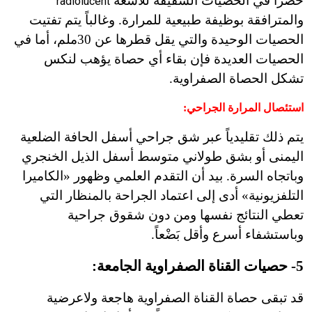
حصراً في الحصيات الشفيفة للأشعة
radiolucent
والمترافقة بوظيفة طبيعية للمرارة. وغالباً يتم تفتيت
الحصيات الوحيدة والتي يقل قطرها عن 30ملم، أما في
الحصيات العديدة فإن بقاء أي حصاة يؤهب لنكس
تشكل الحصاة الصفراوية.
استئصال المرارة الجراحي
:
يتم ذلك تقليدياً عبر شق جراحي أسفل الحافة الضلعية
اليمنى أو بشق طولاني متوسط أسفل الذيل الخنجري
وباتجاه السرة. بيد أن التقدم العلمي وظهور «الكاميرا
التلفزيونية» أدى إلى اعتماد الجراحة بالمنظار التي
تعطي النتائج نفسها ومن دون شقوق جراحية
وباستشفاء أسرع وأقل بَضْعاً.
5- حصيات القناة الصفراوية الجامعة:
قد تبقى حصاة القناة الصفراوية هاجعة ولاعرضية