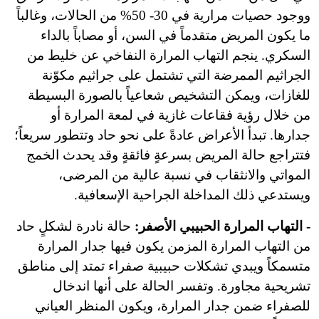
ووجود حصيات مرارية في 30- 50% من الحالات، وغالباً
ما يكون المريض متقدماً في السن، أو مصاباً بالداء
السكري. ينجم التهاب المرارة النفاخي عن خليط من
الجراثيم الممرضة التي تشتمل على جراثيم مكوّنة
للغازات، ويمكن التشخيص شعاعياً بالصورة البسيطة
من خلال رؤية فقاعات غازية في لمعة المرارة أو
جدارها. تبدأ الأعراض عادةً على نحو حاد وتتطور سريعاً؛
فتتراجع حالة المريض بسرعةٍ فائقةٍ وقد يحدث الخمج
المواتي والانثقاب في نسبة عالية من المرضى،
ويستدعي ذلك المداخلة الجراحية الإسعافية.
- التهاب المرارة الحبيبي الأصفر:
حالة نادرة لشكلٍ حاد
من التهاب المرارة المزمن يكون فيها جدار المرارة
متسمكاً ويبدي تشكلات حبيبية صفراء تمتد إلى مناطق
تشريحية مجاورة. وتفسر الحالة على أنها اندخال
للصفراء ضمن جدار المرارة، ويكون المنظر العياني