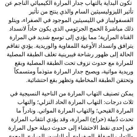
تكون البداية بالتهاب جدار المرارة الكيميائي الناجم عن
تأثير الليزوليسيثين السام والذي ينتج من تأثير
الفسفوليباز في الليسيثين الموجود في الصفراء، ويتلو
ذلك مباشرةً الخمج الجرثومي الذي يكون حاداً لانسداد
القناة المرارية؛ مما يؤدي إلى توسع شديد في المرارة
يترافق وانسداد الأوعية اللمفاوية والوريدية. يؤدي تفاقم
الحالة إلى ظهور رشاحة فيبرينية تغلف الطبقة المصلية
للمرارة مع حدوث نزوف تحت الطبقة المصلية وبقع
وريدية مواتية، ويصبح جدار المرارة متوذماً ومتسمكاً
وتحتقن الطبقة المخاطية وتظهر بقع احتشائية.
يمكن تصنيف التهاب المرارة من الناحية النسيجية في
ثلاث درجات: التهاب المرارة الحاد النزلي؛ والتهاب
المرارة القيحي؛ والتهاب المرارة المواتي. ونادراً ما
تحدث دُبيلة (خراج) المرارة، وقد يؤدي انثقاب المرارة
في إحدى نقط الاحتشاء إلى حدوث دبيلة حول المرارة
والتهاب الصفاق الصفراوي أو الناسور المراري المعوي.