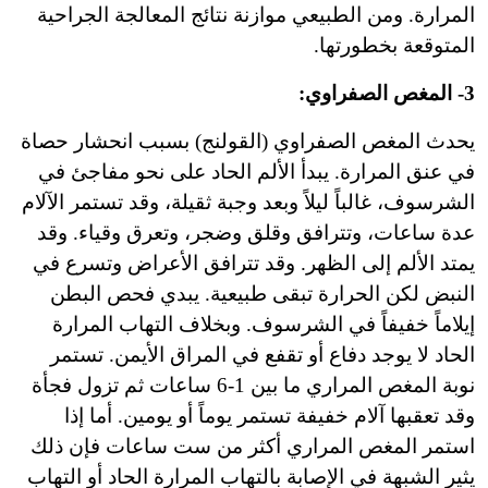
المرارة. ومن الطبيعي موازنة نتائج المعالجة الجراحية
المتوقعة بخطورتها.
3- المغص الصفراوي:
يحدث المغص الصفراوي (القولنج) بسبب انحشار حصاة
في عنق المرارة. يبدأ الألم الحاد على نحو مفاجئ في
الشرسوف، غالباً ليلاً وبعد وجبة ثقيلة، وقد تستمر الآلام
عدة ساعات، وتترافق وقلق وضجر، وتعرق وقياء. وقد
يمتد الألم إلى الظهر. وقد تترافق الأعراض وتسرع في
النبض لكن الحرارة تبقى طبيعية. يبدي فحص البطن
إيلاماً خفيفاً في الشرسوف. وبخلاف التهاب المرارة
الحاد لا يوجد دفاع أو تقفع في المراق الأيمن. تستمر
نوبة المغص المراري ما بين 1-6 ساعات ثم تزول فجأة
وقد تعقبها آلام خفيفة تستمر يوماً أو يومين. أما إذا
استمر المغص المراري أكثر من ست ساعات فإن ذلك
يثير الشبهة في الإصابة بالتهاب المرارة الحاد أو التهاب