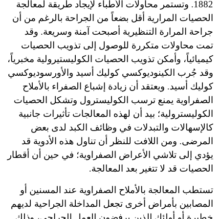
1882. وتستمر محاولات الأطباء لإيجاد طريقة لمعالجة
الحصيات المرارية أقل بضعاً من الجراحة بالرغم من أن
جراحة المرارة التنظيرية أصبحت آمنة وسريعة. وقد
تمت محاولات متكررة للوصول إلى تذويب الحصيات
كيميائياً، وأمكن تذويب الحصيات الكوليستيرولية مخبرياً،
وقد جُرب الكينوديوكسي كوليك أسيد والأورسوديوكسي
كوليك أسيد. ويعتقد أن زيادة إشباع الصفراء بالأملاح
الصفراوية يمنع ترسب الكوليسترول وتشكل الحصيات
الكوليسترولية؛ بيد أن لهذه المعالجات تأثيرات جانبية
كالإسهالات والتبدلات في وظائف الكبد لدى بعض
المرضى. ومن اللافت للنظر أن تناول هذه الأدوية قد
يؤدي إلى تلاشي الأعراض الصفراوية؛ في حين أن أقطار
الحصيات قد لا تتغير بعد المعالجة.
تستطب المعالجة بالأملاح الصفراوية عند المسنين أو
المصابين بأمراض أخرى تجعل المداخلة الجراحية لديهم
خطيرة أو أولئك الذين يرفضون العمل الجراحي، وذلك