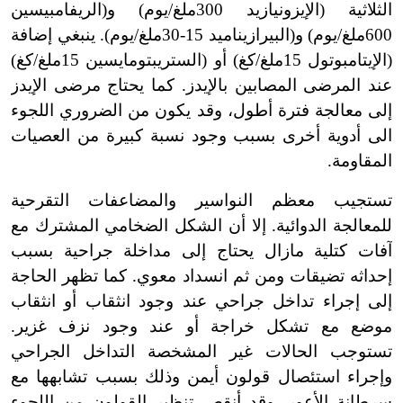
الثلاثية (الإيزونيازيد 300ملغ/يوم) و(الريفامبيسين
600ملغ/يوم) و(البيرازيناميد 15-30ملغ/يوم). ينبغي إضافة
(الإيتامبوتول 15ملغ/كغ) أو (الستريبتومايسين 15ملغ/كغ)
عند المرضى المصابين بالإيدز. كما يحتاج مرضى الإيدز
إلى معالجة فترة أطول، وقد يكون من الضروري اللجوء
الى أدوية أخرى بسبب وجود نسبة كبيرة من العصيات
المقاومة.
تستجيب معظم النواسير والمضاعفات التقرحية
للمعالجة الدوائية. إلا أن الشكل الضخامي المشترك مع
آفات كتلية مازال يحتاج إلى مداخلة جراحية بسبب
إحداثه تضيقات ومن ثم انسداد معوي. كما تظهر الحاجة
إلى إجراء تداخل جراحي عند وجود انثقاب أو انثقاب
موضع مع تشكل خراجة أو عند وجود نزف غزير.
تستوجب الحالات غير المشخصة التداخل الجراحي
وإجراء استئصال قولون أيمن وذلك بسبب تشابهها مع
سرطانة الأعور. وقد أنقص تنظير القولون من اللجوء