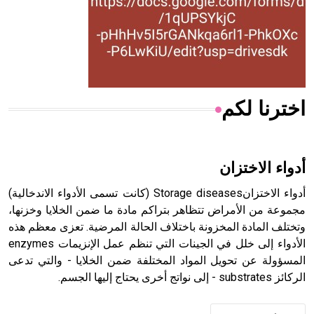
- هل تعلم أن المرجان إفراز حيواني يتكون في البحر ويتركب
من مادة كربونات الكلسيوم، وهو أحمر أو شديد الحمرة وهو
أجود أنواعه، ويمتاز بكبر الحجم ويسمى الش
اخترنا لكم
هل تعلم أن الأبسيد كلمة فرنسية اللفظ تم اعتمادها مصطلحاً
أثرياً يستخدم في العمارة عموماً وفي العمارة الدينية الخاصة
بالكنائس خصوصاً، وفي الإنكليزية أب
أدواء الاختزان
أدواء الاختزانStorage diseases (كانت تسمى الأدواء الاندخالية)
مجموعة من الأمراض تتظاهر بتراكم مادة ما ضمن الخلايا وخزنها،
وتختلف المادة المخزونة باختلاف الحالة المرضية. تعزى معظم هذه
- هل تعلم أن أبجر Abgar اسم معروف جيداً يعود إلى عدد من
الملوك الذين حكموا مدينة إديسا (الرها) من أبجر الأول وحتى
الأدواء إلى خلل في الجينات التي تنظم عمل الإنزيمات enzymes
التاسع، وهم ينتسبون إلى أسرة أوسروين
المسؤولة عن تحويل المواد المختلفة ضمن الخلايا - والتي تدعى
الركائز substrates - إلى نواتج أخرى يحتاج إليها الجسم.