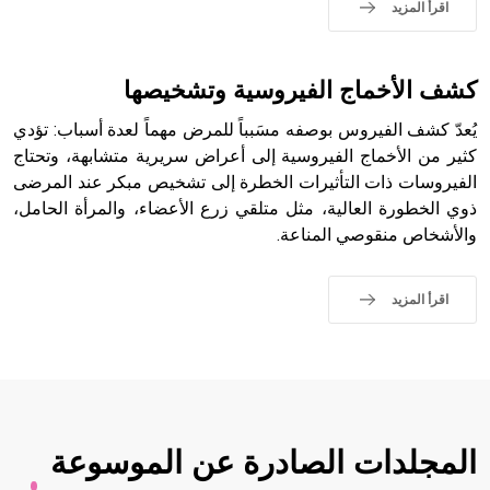
اقرأ المزيد
- هل تعلم أن الأبجدية الكنعانية تتألف من /22/ علامة كتابية
sign تكتب منفصلة غير متصلة، وتعتمد المبدأ الأكوروفوني،
حيث تقتصر القيمة الصوتية للعلامة الك
كشف الأخماج الفيروسية وتشخيصها
يُعدّ كشف الفيروس بوصفه مسَبباً للمرض مهماً لعدة أسباب: تؤدي
كثير من الأخماج الفيروسية إلى أعراض سريرية متشابهة، وتحتاج
الفيروسات ذات التأثيرات الخطرة إلى تشخيص مبكر عند المرضى
ذوي الخطورة العالية، مثل متلقي زرع الأعضاء، والمرأة الحامل،
والأشخاص منقوصي المناعة.
اقرأ المزيد
المجلدات الصادرة عن الموسوعة