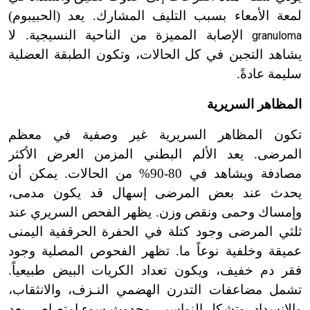
لمعة الأمعاء بسبب التليف المشارك. يعد (الحبيبوم)
الإصابة المميزة من الناحية النسيجية. لا
granuloma
يشاهد التجبن في كل الحالات، وتكون الطبقة العضلية
سليمة عادةً.
المظاهر السريرية
تكون المظاهر السريرية غير وصفية في معظم
المرضى. يعد الألم البطني المزمن العرض الأكثر
مصادفة ويشاهد في 80-90% من الحالات. يمكن أن
يحدث عند بعض المرضى إسهال قد يكون مدمى،
وإمساك وحمى ونقص وزن. يظهر الفحص السريري عند
ثلثي المرضى وجود كتلة في الحفرة الحرقفية اليمنى
عميقة وخلفية نوعاً ما. تظهر الفحوص المصلية وجود
فقر دم خفيف، ويكون تعداد الكريات البيض طبيعياً.
تشمل مضاعفات التدرن الهضمي النـزف، والانثقاب،
والانسداد، وتشكل النواسير، وحدوث سوء امتصاص. يعد