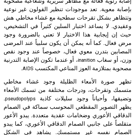
إصابة رئوية فعالة مع مظاهر سريرية وشعاعية مصحوبة
بإصابة معوية. تعد موجودات تنظير القولون غير نوعية
وتتظاهر بشكل تقرحات سطحية مع غشاء مخاطي هش
وعقيدي. لا يساعد اختبار السلين كثيراً في التشخيص،
حيث إن إيجابية هذا الاختبار لا تعني بالضرورة وجود
مرض فعال. كما أنه يمكن أن يكون سلبياً عند المرضى
المصابين بتدرن معوي فعال، خصوصاً عند وجود نقص
وزن، أو سغاب
، أو عندما تكون الإصابة التدرنية
inanition
مصحوبة بمتلازمة العوز المناعي المكتسب
.
AIDS
تظهر صورة الأمعاء الظليلة وجود غشاء مخاطي
متسمك وتقرحات، ودرجات مختلفة من تسمك الأمعاء
وتضيقها، وأحياناً وجود سليلات كاذبة
.
pseudopolyps
يظهر التصوير المقطعي المحوسب سماكة في الصمام
الدقاقي الأعوري وضخامات عقدية متعددة. يبدو الأعور
متقلصاً على جانبي الصمام الدقاقي الأعوري، كما يبدو
الصمام نفسه غير مستمسك. يشاهد في الشكل