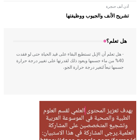
أذن أنف حنجرة
- هل تعلم أن الأبلق نوع من الفنون الهندسية التي ارتبطت
بالعمارة الإسلامية في بلاد الشام ومصر خاصة، حيث يحرص
تشريح الأنف والجيوب ووظيفتها
المعمار على بناء مداميكه وخاصة في الواجهات
هل تعلم؟
- هل تعلم أن الإبل تستطيع البقاء على قيد الحياة حتى لو فقدت
40% من ماء جسمها ويعود ذلك لقدرتها على تغيير درجة حرارة
جسمها تبعاً لتغير درجة حرارة الجو،
- هل تعلم أن أبقراط كتب في الطب أربعة مؤلفات هي:
الحكم، الأدلة، تنظيم التغذية، ورسالته في جروح الرأس. ويعود
له الفضل بأنه حرر الطب من الدين والفلسفة.