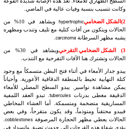
السطح الظهاري للأمعاء. تعد هذه الإصابة شديدة الفوعة
وكانت تتسبب بنسبة وفيات عالية في الماضي.
2)
الشكل الضخامي
ويشاهد في 10% من
hypertrophic
الحالات ويتكون من آفات كتلية مع تليف وتندب ومظهره
يشبه مظهر السرطانة
.
carcinoma
3)
الشكل الضخامي التقرحي
ويشاهد في 30% من
الحالات وتشترك هنا الآفات التقرحية مع التندب.
يبدو جدار الأمعاء في أثناء فتح البطن متسمكاً مع وجود
كتلة التهابية تحيط بالمنطقة الدقاقية الأعورية. وأحياناً
يمكن مشاهدة نواسير. يبدو السطح المصلي للأمعاء
الدقيقة مغطى بدرنات
. تبدو العقد اللمفية
tubercules
المساريقية متضخمة ومتسمكة. أما الغشاء المخاطي
فيبدو محتقناً ومتوذماً، وقد يكون متقرحاً، وفي بعض
الحالات يعطي مظهر الحجارة المرصوفة
.
cobblestones
يؤدي شفاء هذه القرحات إلى حدوث تضيق وانسداد في