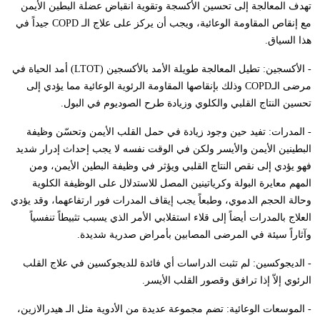
تهدف المعالجة إلى تحسين الأكسجة وتقوية انقباض عضلة البطين الأيمن
مع إنقاص المقاومة الوعائية، ويجب أن يركز على علاج الـ
COPD
جيداً في
هذا السياق.
- الأكسجين: تطيل المعالجة طويلة الأمد بالأكسجين (
LTOT
) أمد الحياة في
مرضى الـ
COPD
وذلك بإنقاصها المقاومة الرئوية الوعائية مما يؤدي إلى
تحسين النتاج القلبي والكلوي وزيادة طرح الصوديوم في البول.
- المدرات: تفيد حين وجود زيادة في حمل القلب الأيمن وتحسّن وظيفة
البطينين الأيمن والأيسر ولكن في الوقت نفسه لا يجب إحداث إدرار شديد
فهو يؤدي إلى نقص النتاج القلبي ويؤثر في وظيفة البطين الأيمن، ومن
المهم معايرة البولة وكرياتينين المصل للاستدلال على الوظيفة الكلوية
وحالة الحجم الدموي، وطبعاً يجب إيقاف المدرات فور ارتفاعهما، وقد يؤدي
العلاج بالمدرات أيضاً إلى قلاء استقلابي الأمر الذي يسبب تثبيطاً تنفسياً
وآثاراً سيئة في المرضى المصابين بأمراض صدرية شديدة.
- الديجوكسين: لم تثبت الدراسات أي فائدة للديجوكسين في علاج القلب
الرئوي إلاّ إذا ترافق وقصور القلب الأيسر.
- الموسعات الوعائية: تضم مجموعة عديدة من الأدوية مثل الـ هيدرالازين،