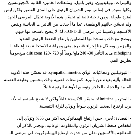
والنيترات، ونيفيديبين، وفيراباميل، ومثبطات الخميرة القالبة للأنجيوتنسين
وكلها مفيدة في إنقاص توتر الشريان الرئوي على المدى القصير ولكن ليس
لفترة طويلة، ومن ناحية ثانية لم تحسّن هذه الأدوية تحمّل المرضى للجهد
ولم تحسّن حالتهم الوظيفية، عدا ما أحدثت من التأثيرات الجانبية ونقص
الأكسجة ولاسيما في مرضى الـ
COPD
؛ لذا لا ينصح باستخدامها فيهم.
وينصح مع ذلك باستخدامها للمصابين بارتفاع الضغط الرئوي الشديد
والمزمن ويفضّل هنا إجراء قثطرة يمنى ومراقبة الاستجابة بعد إعطاء الـ
nifedipine
مديد التأثير 30- 240ملغ/يومياً أو
diltiazem 120- 720
ملغ/يومياً
بطريق الفم.
- الثيوفيللين ومحاكيات الودّي
sympathomimetics
: قد تحسّن هذه الأدوية
الحالة بآلية بعيدة عن تأثيرها كموسعات قصبية وذلك بتحسين وظيفة العضلة
القلبية والحجاب الحاجز وتوسيع الأوعية الرئوية قليلاً.
- الميترين
Almitrine
: يحسّن الأكسجة قليلاً ولكن لا ينصح باستعماله لأنه
يزيد ارتفاع الضغط الرئوي سوءاً ويؤدّي للزلة التنفسية.
- الفصادة: تُجرى حين ارتفاع الهيماتوكريت اكثر من 55% وتؤدّي إلى
انخفاض ضغط الشريان الرئوي والمقاومة الوعائية، ويجدر بالذكر أن
المعالجة بالأكسجين تقلل من حدوث ارتفاع الهيماتوكريت في مرضى الـ