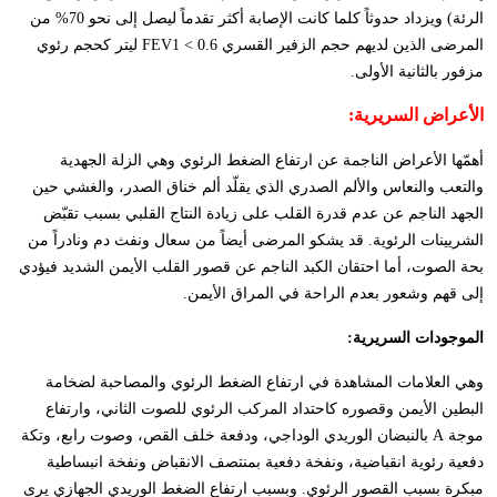
الرئة) ويزداد حدوثاً كلما كانت الإصابة أكثر تقدماً ليصل إلى نحو 70% من
المرضى الذين لديهم حجم الزفير القسري 0.6 >
FEV1
ليتر كحجم رئوي
مزفور بالثانية الأولى.
الأعراض السريرية:
أهمّها الأعراض الناجمة عن ارتفاع الضغط الرئوي وهي الزلة الجهدية
والتعب والنعاس والألم الصدري الذي يقلّد ألم خناق الصدر، والغشي حين
الجهد الناجم عن عدم قدرة القلب على زيادة النتاج القلبي بسبب تقبّض
الشريينات الرئوية. قد يشكو المرضى أيضاً من سعال ونفث دم ونادراً من
بحة الصوت، أما احتقان الكبد الناجم عن قصور القلب الأيمن الشديد فيؤدي
إلى قهم وشعور بعدم الراحة في المراق الأيمن.
الموجودات السريرية:
وهي العلامات المشاهدة في ارتفاع الضغط الرئوي والمصاحبة لضخامة
البطين الأيمن وقصوره كاحتداد المركب الرئوي للصوت الثاني، وارتفاع
موجة
A
بالنبضان الوريدي الوداجي، ودفعة خلف القص، وصوت رابع، وتكة
دفعية رئوية انقباضية، ونفخة دفعية بمنتصف الانقباض ونفخة انبساطية
مبكرة بسبب القصور الرئوي. وبسبب ارتفاع الضغط الوريدي الجهازي يرى