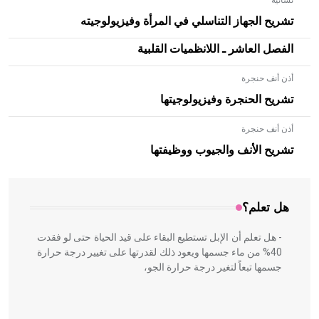
نسائية
تشريح الجهاز التناسلي في المرأة وفيزيولوجيته
الفصل العاشر ـ اللانظميات القلبية
أذن أنف حنجرة
تشريح الحنجرة وفيزيولوجيتها
أذن أنف حنجرة
- هل تعلم أن الأبلق نوع من الفنون الهندسية التي ارتبطت
بالعمارة الإسلامية في بلاد الشام ومصر خاصة، حيث يحرص
تشريح الأنف والجيوب ووظيفتها
المعمار على بناء مداميكه وخاصة في الواجهات
هل تعلم؟
- هل تعلم أن الإبل تستطيع البقاء على قيد الحياة حتى لو فقدت
40% من ماء جسمها ويعود ذلك لقدرتها على تغيير درجة حرارة
جسمها تبعاً لتغير درجة حرارة الجو،