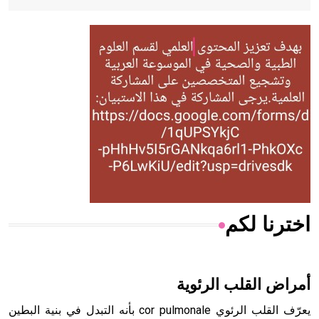
- هل تعلم أن أبقراط كتب في الطب أربعة مؤلفات هي:
الحكم، الأدلة، تنظيم التغذية، ورسالته في جروح الرأس. ويعود
له الفضل بأنه حرر الطب من الدين والفلسفة.
- هل تعلم أن المرجان إفراز حيواني يتكون في البحر ويتركب
من مادة كربونات الكلسيوم، وهو أحمر أو شديد الحمرة وهو
أجود أنواعه، ويمتاز بكبر الحجم ويسمى الش
اخترنا لكم
هل تعلم أن الأبسيد كلمة فرنسية اللفظ تم اعتمادها مصطلحاً
أثرياً يستخدم في العمارة عموماً وفي العمارة الدينية الخاصة
بالكنائس خصوصاً، وفي الإنكليزية أب
أمراض القلب الرئوية
يعرّف القلب الرئوي cor pulmonale بأنه التبدل في بنية البطين