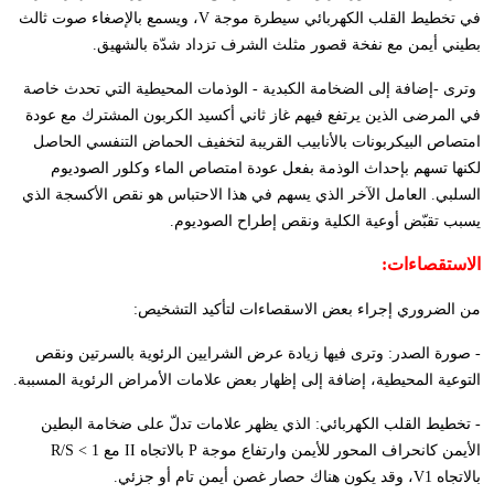
في تخطيط القلب الكهربائي سيطرة موجة
V
، ويسمع بالإصغاء صوت ثالث
بطيني أيمن مع نفخة قصور مثلث الشرف تزداد شدّة بالشهيق.
وترى -إضافة إلى الضخامة الكبدية - الوذمات المحيطية التي تحدث خاصة
في المرضى الذين يرتفع فيهم غاز ثاني أكسيد الكربون المشترك مع عودة
امتصاص البيكربونات بالأنابيب القريبة لتخفيف الحماض التنفسي الحاصل
لكنها تسهم بإحداث الوذمة بفعل عودة امتصاص الماء وكلور الصوديوم
السلبي. العامل الآخر الذي يسهم في هذا الاحتباس هو نقص الأكسجة الذي
يسبب تقبّض أوعية الكلية ونقص إطراح الصوديوم.
الاستقصاءات:
من الضروري إجراء بعض الاسقصاءات لتأكيد التشخيص:
- صورة الصدر: وترى فيها زيادة عرض الشرايين الرئوية بالسرتين ونقص
التوعية المحيطية، إضافة إلى إظهار بعض علامات الأمراض الرئوية المسببة.
- تخطيط القلب الكهربائي: الذي يظهر علامات تدلّ على ضخامة البطين
الأيمن كانحراف المحور للأيمن وارتفاع موجة
P
بالاتجاه
II
مع
R/S < 1
بالاتجاه
V1
، وقد يكون هناك حصار غصن أيمن تام أو جزئي.