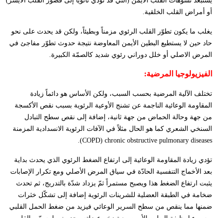
يستبعد تشوّهات القلب الأيمن (التي قد تؤدي ثانوياً إلى قصور القلب الأيسر)
أو أمراض القلب الخلقية.
يغلب ما يكون تطوّر القلب الرئوي مزمناً وبطيئاً، ولكن قد يحدث على نحو
حاد حين لا يستطيع البطين الأيمن المعاوضة نتيجة حدوث تطوّر مفاجئ في
المرض الاصلي أو خلل دوراني رئوي شديد كالصمّة الكبيرة.
الفيزيولوجيا المرضية:
تختلف الآلية المرضية بحسب السبب، ولكن الأساس هو دائماً زيادة
المقاومة الوعائية الناجمة عن تشنج الأوعية الرئوية بسبب نقص الأكسجة
من جهة وحالة الحماض من جهة ثانية، إضافة إلى نقص سطح التبادل
السنخي الشعري كما هو الحال مثلاً في الآفات الرئوية الانسدادية المزمنة
.
(COPD) chronic obstructive pulmonary diseases
تؤدي زيادة المقاومة الوعائية إلى ارتفاع الضغط الرئوي الذي يحدث بداية
بعد الأخماج التنفسية الحادّة في سياق المرض الأصلي ومع تكرار الإصابات
يثبت ارتفاع الضغط هذا ويصبح مستمراً ثمّ يزداد شدّة بالتدريج، ثم تحدث
ضخامة في الطبقة العضلية للشرينات الرئوية إضافة إلى تشكّل خثرات
ضمنها مما ينقص من سطح السرير الوعائي فيزيد من ضغط الحمل القلبي