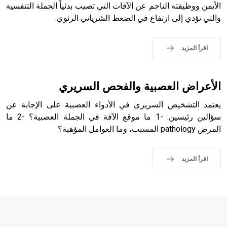
الأيمن ووظيفته الناجم عن الآفات التي تصيب بدئياً الجملة التنفسية
والتي تؤدي إلى ارتفاع في الضغط الشرياني الرئوي.
- هل تعلم أن أبجر Abgar اسم معروف جيداً يعود إلى عدد من
الملوك الذين حكموا مدينة إديسا (الرها) من أبجر الأول وحتى
التاسع، وهم ينتسبون إلى أسرة أوسروين
اقرأ المزيد
الأعراض العصبية والفحص السريري
- هل تعلم أن الأبجدية الكنعانية تتألف من /22/ علامة كتابية
يعتمد التشخيص السريري في الأدواء العصبية على الإجابة عن
sign تكتب منفصلة غير متصلة، وتعتمد المبدأ الأكوروفوني،
حيث تقتصر القيمة الصوتية للعلامة الك
سؤالين رئيسين: -1 ما موقع الآفة في الجملة العصبية؟ -2 ما
المرض pathology المسبب، وما العوامل المؤهبة؟
اقرأ المزيد