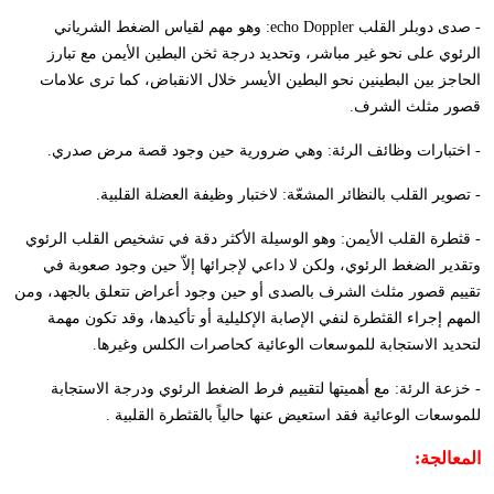
- صدى دوبلر القلب
echo Doppler
: وهو مهم لقياس الضغط الشرياني
الرئوي على نحو غير مباشر، وتحديد درجة ثخن البطين الأيمن مع تبارز
الحاجز بين البطينين نحو البطين الأيسر خلال الانقباض، كما ترى علامات
قصور مثلث الشرف.
- اختبارات وظائف الرئة: وهي ضرورية حين وجود قصة مرض صدري.
- تصوير القلب بالنظائر المشعّة: لاختبار وظيفة العضلة القلبية.
- قثطرة القلب الأيمن: وهو الوسيلة الأكثر دقة في تشخيص القلب الرئوي
وتقدير الضغط الرئوي، ولكن لا داعي لإجرائها إلاّ حين وجود صعوبة في
تقييم قصور مثلث الشرف بالصدى أو حين وجود أعراض تتعلق بالجهد، ومن
المهم إجراء القثطرة لنفي الإصابة الإكليلية أو تأكيدها، وقد تكون مهمة
لتحديد الاستجابة للموسعات الوعائية كحاصرات الكلس وغيرها.
- خزعة الرئة: مع أهميتها لتقييم فرط الضغط الرئوي ودرجة الاستجابة
للموسعات الوعائية فقد استعيض عنها حالياً بالقثطرة القلبية .
المعالجة: