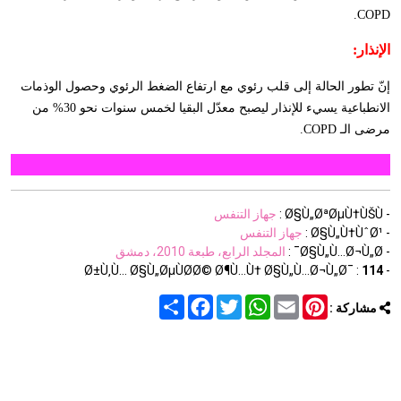
.
COPD
الإنذار:
إنّ تطور الحالة إلى قلب رئوي مع ارتفاع الضغط الرئوي وحصول الوذمات
الانطباعية يسيء للإنذار ليصبح معدّل البقيا لخمس سنوات نحو 30% من
مرضى الـ
COPD
.
- Ø§Ù„ØªØµÙ†ÙŠÙ :
جهاز التنفس
- Ø§Ù„Ù†ÙˆØ¹ :
جهاز التنفس
- Ø§Ù„Ù…Ø¬Ù„Ø¯ :
المجلد الرابع، طبعة 2010، دمشق
114
- Ø±Ù‚Ù… Ø§Ù„ØµÙØ­Ø© Ø¶Ù…Ù† Ø§Ù„Ù…Ø¬Ù„Ø¯ :
Share
Facebook
Twitter
WhatsApp
Email
Pinterest
مشاركة :