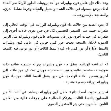
وعدا ذلك فإن عامل فون ويليبراند هو أحد بروتينات الطور الارتكاسي الحاد؛
لذلك يرتفع مستواه في حالات الشدة والحمل والخباثة وفرط نشاط الدرق،
والمعالجة بالإستروجينات.
2- يعود العديد من حالات داء ڤون ويليبراند الوراثية في الوقت الحالي إلى
طفرات جينية على الصبغي الجسمي 12، في حين تعزى حالات أخرى إلى
طفرات في جينات أخرى تؤثر في مستويات عامل فون ويليبراند مثل الزمر
الدموية
ABO
. بالنتيجة يحدث عوز كمي جزئي في عامل فون ويليبراند
(النمط الأول) أو عوز كمي تام فيه (النمط الثالث) أو عوز نوعي فيه (النمط
الثاني).
3- الدراسة الوراثية: ينتقل داء ڤون ويليبراند بوراثة جسمية سائدة ذات
نفوذية
penetrance
عالية وتعبير
expression
مورثي مختلف من عائلة إلى
أخرى وضمن العائلة الواحدة، في حين ينتقل النمط الثالث من داء ڤون
ويليبراند بوراثة جسمية متنحية.
4- يندر حدوث أضداد ذاتية لعامل ڤون ويليبراند، يشاهد في 10-15% من
المصابين بالنمط الثالث. وترتكز المعالجة على جرعات عالية من العامل
الثامن المأشوب حتى يتم الاستقرار الدموي.