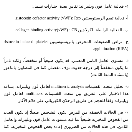
4- فعالية عامل ڤون ويليبراند: تقاس بعدة اختبارات تشمل:
أ- فعالية تميم الريستوسيتين
ristocetin cofactor activity (vWF): Rco
.
ب- الفعالية الرابطة للكولاجين
collagen binding activity(vWF) : CB
.
ج- تراص الصفيحات المحرض بالريستوسيتين
ristocetin-induced platelet
.
agglutination (RIPA)
5- مستوى العامل الثامن المصلي: قد يكون طبيعياً أو منخفضاً، ولكنه نادراً
ما يكون منخفضاً إلى درجة حدوث نزف مفصلي كما في المصابين بالناعور
(باستثناء النمط الثالث).
6- تحليل متعدد القسيمات
multimeric analysis
لعامل ڤون ويليبراند: يساعد
هذا الاختبار على التفريق بين متعدد القسيمات
multimers
لعامل ڤون
ويليبراند وفقاً للحجم عن طريق الرحلان الكهربائي على هلام الآغار.
7- في الحالات الخفيفة من المرض يكون التشخيص صعباً؛ إذ يكون العديد
من الفحوص المخبرية طبيعياً بما فيه مستويات عامل ڤون ويليبراند والعامل
الثامن، في هذه الحالات من الضروري إعادة بعض الفحوص المخبرية، كما