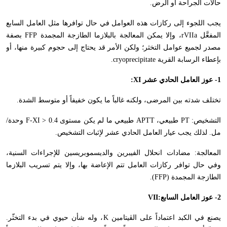
حالات الجراحة أو الرض.
يجب اللجوء إلى ركازات هذه العوامل في حال توافرها مثل العامل السابع
المفعَّل
rVIIa
، وإلا يمكن المعالجة بالبلازما الطازجة المجمدة
FFP
بصفة
مصدر لجميع عوامل التخثر؛ ولكن الأمر قد يحتاج إلى حجوم كبيرة منها، أو
بإعطاء الرسابة القرية
cryoprecipitate
.
1- عوز العامل الحادي عشر
XI
:
تختلف شدته بين المرضى، ولكنه غالباً ما يكون خفيفاً أو متوسط الشدة.
التشخيص:
PT
طبيعي،
APTT
طبيعي ما لم يكن مستوى
F-XI > 0.4
وحدة/
مل. لذلك يجب عيار العامل الحادي عشر لإثبات التشخيص.
المعالجة: مضادات انحلال الفيبرين والديسموبريسين للإجراءات السنية،
وفي حال توافر ركازات العامل تتم الإعاضة بها، وإلا يتم تسريب البلازما
الطازجة المجمدة (
FFP
).
2- عوز العامل السابع:
VII
يصنع في الكبد اعتماداً على الڤيتامين
K
، وله شأن حيوي في بدء التخثّر.