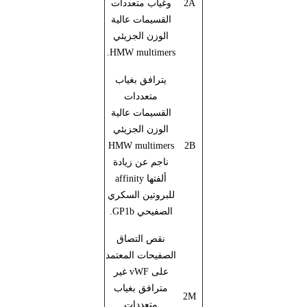
2A
وغياب متعددات
القسيمات عالية
الوزن الجزيئي
.
HMW multimers
يترافق بغياب
متعددات
القسيمات عالية
الوزن الجزيئي
HMW multimers
2B
ناجم عن زيادة
ألفتها
affinity
للبروتين السكري
الصفيحي
GP1b
.
نقص التصاق
الصفيحات المعتمد
على
vWF
غير
مترافق بغياب
2M
متعددات