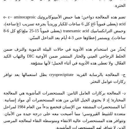
الخثرة.
تضم هذه المعالجة دواءين؛ هما حمض الأمينوكابروئيك
e- ε− aminocaproic
acid
(يعطى فموياً 6غ كل 6 ساعات للكبار وريدياً بجرعة تسريب 1غ/ساعة)،
وحمض الترانكساميك
tranexamic acid
(يعطى فموياً 15-25 ملغ/كغ كل 6-8
ساعات)، ويستمر إعطاؤها حتى 3-4 أيام بعد التداخل السنّي.
يُحذّر من استخدام هذه الأدوية في حالات البيلة الدموية والنزف ضمن
الخلط الزجاجي العيني والخثار المنتشر ضمن الأوعية
DIC
والتهاب الكبد
الفعّال. ولا تعطى هذه الأدوية في أثناء الحمل؛ لأنها مشوّهة.
ج- المعالجة بالرسابة القرية:
cryoprecipitate
بطل استعمالها بعد توافر
ركازات عوامل التخثر.
د- المعالجة بركازات العامل الثامن: المستحضرات المأشوبة هي المعالجة
المختارة؛ إذ لا يحتوي الجيل الثاني من هذه المستحضرات أي مواد إنسانية.
أما المستحضرات المشتقة من الإنسان فتخضع بدءاً من العام 1984 لمراحل
متعددة للتثبيط الڤيروسي؛ مما أصبحت معه على درجة جيدة من الأمان.
وتتوافر هذه المستحضرات عالية الانتقاء ومتوسطة النقاء لمعالجة المرضى
الذين لا تتوافر لهم المستحضرات المأشوبة.