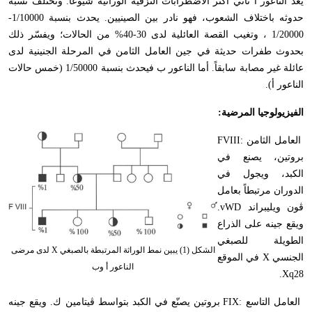
يعدّ الناعور أ ثاني أكثر الاضطرابات النزفية الوراثية شيوعاً. وتختلف نسبة
حدوثه باختلاف الشعوب، فهو نادر بين الصينيين. يحدث بنسبة 1/10000-
1/20000 ، وتغيب القصة العائلية لدى 30-40% من الحالات؛ ويفسّر ذلك
بحدوث طفرات حديثة في جين العامل الثامن في المرحلة الجنينية لدى
عائلة غير مصابة سابقاً. أما الناعور ب فيحدث بنسبة 1/50000 (خمس حالات
الناعور أ).
الفيزيولوجيا المرضية:
العامل الثامن :
FVIII
بروتين، يصنع في
الكبد، ويجول في
الدوران مرتبطاً بعامل
ڤون ويليبراند
vWD
.
ويقع جينه على الذراع
الطويلة للصبغي
الشكل (1) يبين نمط الوراثة المرتبطة بالصبغي X لدى مرضى
الجنسي
X
في الموقع
الناعور أ وب
.
Xq28
العامل التاسع :
FIX
بروتين يصنّع في الكبد بتواسط ڤيتامين ك. ويقع جينه