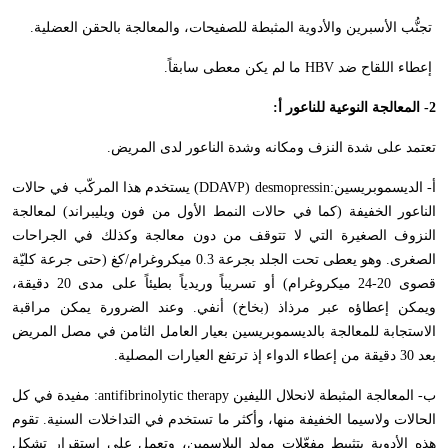
تجنُّب الأسبرين والأدوية المثبطة للصفيحات، والمعالجة بالحقن العضلية.
إعطاء اللقاح ضد
HBV
ما لم يكن معطى سابقاً.
2- المعالجة النوعية للناعور أ:
تعتمد على شدة النزف ومكانه وشدة الناعور لدى المريض.
أ- الديسموبريسين:
(DDAVP) desmopressin
يستخدم هذا المركّب في حالات
الناعور الخفيفة (كما في حالات النمط الأول من فون ويليبراند) لمعالجة
النزوف الصغيرة التي لا تتوقف من دون معالجة وكذلك في الجراحات
الصغرى. وهو يعطى تحت الجلد بجرعة 0.3 ميكروغرام/كغ (حتى جرعة كليّة
قصوى 20-24 ميكروغرام) أو تسريباً وريدياً بطيئاً على مدى 20 دقيقة،
ويمكن إعطاؤه عبر مرذاذ (بخاخ) أنفي. وعند الضرورة يمكن مراقبة
الاستجابة للمعالجة بالديسموبريسين بعيار العامل الثامن في مصل المريض
بعد 30 دقيقة من إعطاء الدواء إذ ترتفع العيارات المصلية.
ب- المعالجة المثبطة لانحلال الليفين
antifibrinolytic therapy
: مفيدة في كل
الحالات ولاسيما الخفيفة منها، وأكثر ما تستخدم في التداخلات السنية. تقوم
هذه الأدوية بتثبيط مفعّلات مولد البلاسمين، وتعمل على استقرار تشكل