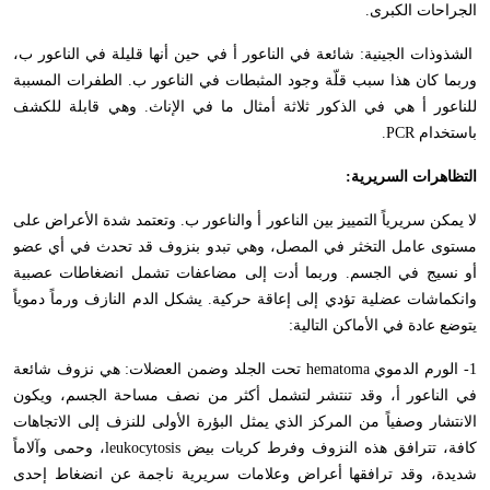
الجراحات الكبرى.
الشذوذات الجينية: شائعة في الناعور أ في حين أنها قليلة في الناعور ب،
وربما كان هذا سبب قلّة وجود المثبطات في الناعور ب. الطفرات المسببة
للناعور أ هي في الذكور ثلاثة أمثال ما في الإناث. وهي قابلة للكشف
باستخدام
PCR
.
التظاهرات السريرية:
لا يمكن سريرياً التمييز بين الناعور أ والناعور ب. وتعتمد شدة الأعراض على
مستوى عامل التخثر في المصل، وهي تبدو بنزوف قد تحدث في أي عضو
أو نسيج في الجسم. وربما أدت إلى مضاعفات تشمل انضغاطات عصبية
وانكماشات عضلية تؤدي إلى إعاقة حركية. يشكل الدم النازف ورماً دموياً
يتوضع عادة في الأماكن التالية:
1- الورم الدموي
hematoma
تحت الجلد وضمن العضلات: هي نزوف شائعة
في الناعور أ، وقد تنتشر لتشمل أكثر من نصف مساحة الجسم، ويكون
الانتشار وصفياً من المركز الذي يمثل البؤرة الأولى للنزف إلى الاتجاهات
كافة، تترافق هذه النزوف وفرط كريات بيض
leukocytosis
، وحمى وآلاماً
شديدة، وقد ترافقها أعراض وعلامات سريرية ناجمة عن انضغاط إحدى