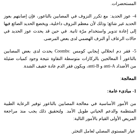
المستحضرات.
4- عوز الحديد: مع تكرر النزوف في المصابين بالناعور، فإن إصابتهم بعوز
الحديد غير شائع؛ وذلك لأن معظم النزوف داخلية، ويخضع الحديد الضائع فيها
إلى إعادة تدوير واستخدام مرّة ثانية. في حين قد يحدث عوز الحديد في
حالات الرعاف أو النزف الهضمي لدى بعض المرضى.
5- فقر دم انحلالي إيجابي كومس :
Coombs
يحدث لدى بعض المصابين
بالناعور أ المعالجين بالركازات متوسطة النقاوة نتيجة وجود كميات ضئيلة
من الأضداد
anti-A
و
anti-B
، ويكون فقر الدم عادة خفيف الشدة.
المعالجة
:
1- مبادىء عامة:
من الأمور الأساسية في معالجة المصابين بالناعور توفير الرعاية الطبية
المنتظمة والدعم الحياتي طويل الأمد. ولتحقيق ذلك يجب منذ مراجعة
المريض الأولى القيام بالأمور التالية:
عيار المستوى المصلي لعامل التخثر.