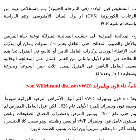
ب- التشخيص قبل الولادة (في المرحلة الجنينية): يتم باستخلاص عينة من
الزغابات الكوريونية (
CVS
) أو بزل السائل الأمنيوسي. وتتم الدراسة
باستخدام تقنية
PCR
.
ج- المعالجة المنزلية: لقد حسّنت المعالجة المنزليّة نوعية حياة المريض
والأهل والطبيب المعالج. حتى الطفل بعمر 6-7 سنوات يمكن أن يتدرّب
على الإعطاء الوريدي لركازات العامل الثامن أو التاسع في المنزل. تبدأ هذه
المعالجة في العام الأول والثاني من العمر. كمثال على المعالجة الوقائية
يعطى العامل الناقص في المنزل بمعدل ثلاث حقن أسبوعياً وبجرعة
وسطية 15-25 وحدة/كغ.
ثانياً- داء ڤون ويليبراند
von Willebrand disease (vWD)
:
يعدّ داء ڤون ويليبراند
vWD
أكثر أنواع الأمراض النزفية الوراثية شيوعاً.
وصفه فون ويليبراند للمرة الأولى عام 1926، لكن عزل العامل الممرض لم
يتم حتى عام 1972، ويتميز المرض باضطراب التصاق الصفيحات ونقص
مستوى عامل فون ويليبراند
vWF
أو نقص وظيفته، وهو يصيب كلا الجنسين،
ولكنه أكثر ما يتظاهر سريرياً بين الإناث بسبب الطمث لديهن.