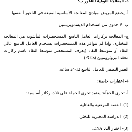
3- المعالجة النوعية للناعور ب:
أ- يخضع المريض لمبادئ المعالجة الأساسية المتبعة في الناعور أ نفسها.
ب- لا جدوى من استخدام الديسموبريسين.
ج- المعالجة بركازات العامل التاسع: المستحضرات المأشوبة هي المعالجة
المختارة، وإذا لم تتوافر هذه المستحضرات يستخدم العامل التاسع عالي
النقاء أو متوسط النقاء (يعرف المستحضر متوسط النقاء باسم ركازات
معقد البروثرومبين (
PCCs
).
العمر النصفي للعامل التاسع 12-24 ساعة.
4- اعتبارات خاصة:
أ- تحري الحَمَلَة: يعتمد تحري الحملة على ثلاث ركائز أساسية:
(1)- القصة المرضية والعائلية.
(2)- الدراسة المخبرية للتخثر.
(3)- اختبار الدنا
DNA
.