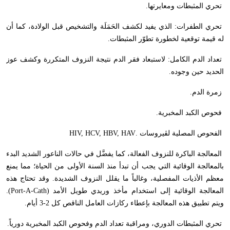
تحري المثبطات ومعايرتها.
تحري الطفرات: الذي يفيد لكشف الحَمَلَة والتشخيص قبل الولادة، كما أن
له قيمة توقعية لخطورة تطوّر المثبطات.
تعداد الدم الكامل: لاستبعاد فقر الدم نتيجة النزوف المتكررة وكشف عوز
الحديد حين وجوده.
زمرة الدم.
فحوص الكبد المخبرية.
الفحوص المصلية لڤيروسات .
HIV, HCV, HBV, HAV
المعالجة الباكرة للنزوف الفعالة، كما يفضَّل في حالات الناعور الشديد البدء
بالمعالجة الوقائية التي يجب أن تبدأ منذ السنة الأولى من الحياة؛ مما يمنع
معظم الأذيات المفصلية، وغالباً ما يقلل النزوف الشديدة. وقد تحتاج هذه
المعالجة الوقائية إلى استخدام مأخذ وريدي طويل الأمد (
Port-A-Cath
).
ويتم تطبيق هذه المعالجة بإعطاء ركازات العامل الناقص كل 2-3 أيام.
تحري المثبطات الدوري، ومراقبة تعداد الدم وفحوص الكبد المخبرية دورياً.