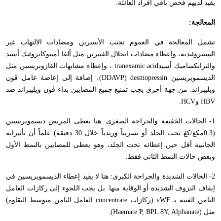
يفيد لديهم فحص باقي أفراد العائلة.
المعالجة:
تشمل المعالجة في العموم تجنب الأسبرين ومضادات الالتهاب غير
الستيروئيدية، وإعطاء مضادات انحلال الفيبرين مثل ألفا أمينوكابروئيك أسيد
والترانكساميك أسيد
tranexamic acid
، وإعطاء مشابهات الفازوبريسين مثل
الديسموبريسين
(DDAVP) desmopressin
، إضافة إلى إعاضة عامل ڤون
ويليبراند. من جهة أخرى يجب تمنيع جميع المصابين بداء ڤون ويليبراند ضد
HBV
و
HCV
.
1- الحالات الخفيفة والجراحة الصغرى: هنا يعطى المريض ديسموبريسين
(0.3مكغ/كغ تحت الجلد أو تسريباً وريدياً خلال 30 دقيقة) علماً أن تأثيراته
الجانبية أقل حين إعطائه تحت الجلد، وهو يعطى للمصابين بالنمط الأول
وبعض حالات النمط الثاني فقط.
2- الحالات الشديدة والجراحة الكبرى: هنا لا يفيد إعطاء الديسموبريسين في
إيقاف النزوف الشديدة أو الوقاية منها. بل يجب اللجوء إلى ركازات العامل
الثامن الغنية بـ
vWF
(ركازات
concentrate
العامل الثامن متوسط النقاوة)
مثل (
Haemate P, BPL 8Y, Alphanate
).