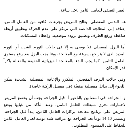
العمر النصفي للعامل الثامن 6-12 ساعة.
هـ- التدمي المفصلي: يعالج المريض بجرعات كافية من العامل الثامن،
إضافة إلى المعالجة الداعمة التي ترتكز على عدم الحركة وتطبيق أربطة
ضاغطة ورفع الطرف وتطبيق برودة موضعية، وإعطاء المسكنات.
أما البزل المفصلي فلا يوصى به إلا في حالات التورم الشديد أو التورم
المديد الذي لا يتراجع بسرعة مع المعالجة، وهنا يجب البزل بعد رفع مستوى
العامل الثامن. كما يجب البدء بالمعالجة الفيزيائية الخفيفة والفعالة باكراً
قدر الإمكان.
وفي حالات النزف المفصلي المتكرر والإعاقة المفصلية الشديدة يمكن
اللجوء إلى بدائل مفصلية صنعيّة (في مفصل الركبة خاصة).
و- الجراحة في المصابين بالناعور أ: قبل الجراحة يجب أن يخضع المريض
لاختبارات تحري مثبطات العامل الثامن، وعند التأكد من غيابها يوضع
المريض على برنامج معالجة بركازات العامل الثامن، يبدأ قبل الجراحة،
ويستمر 10-14 يوماً بعد الجراحة مع مراقبة شبه يومية لعيار العامل الثامن
للحفاظ على المستوى المطلوب.