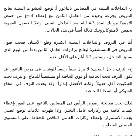
ز- التداخلات السنية في المصابين بالناعور أ: لوضع الحشوات السنية يعالج
المريض بجرعة وحيدة من العامل الثامن مع إعطاء 4-6غ من حمض
الأمينوكابروئيك لمدة 3-4 أيام بعد التداخل السني. وتعدّ الغسول الفموية
بحمض الأمينوكابروئيك فعالة أيضاً في هذه الحالات.
أما في النزوف والتداخلات السنية الكبيرة وقلع الأسنان فيجب قبول
المريض في المستشفى؛ ليعالج بركازات العامل الثامن بدءاً من اليوم الذي
يسبق التداخل، ويستمر 2-3 أيام على الأقل بعده.
ح- النزف داخل القحف: لا يزال سبباً رئيساً للوفيات في مرض الناعور. قد
يكون النزف تحت الجافية أو فوق الجافية أو مستبطناً للدماغ، والنزف تحت
العنكبوت أقل حدوثاً؛ ولكنه الأفضل إنذاراً. وقد يحدث النزف في النخاع
الشوكي أو السحايا النخاعية.
لذلك يجب معالجة رضوض الرأس في المصابين بالناعور على الفور بإعطاء
كميات كافية من ركازات عامل التخثر، وإذا ظهرت علامات توضع عصبي
يجب الاستمرار بإعطاء ركازات العامل الناقص للحفاظ على المستوى
المصلي المطلوب.