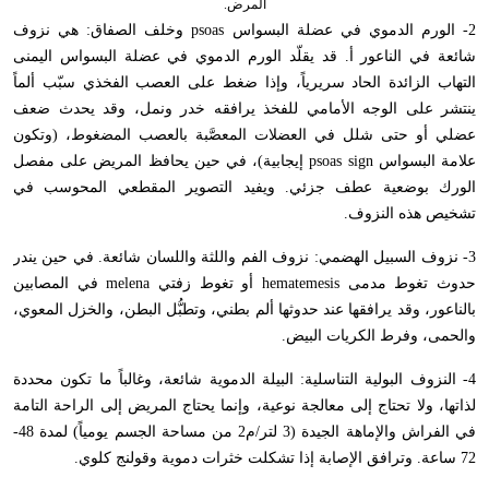
المرض.
2- الورم الدموي في عضلة البسواس
psoas
وخلف الصفاق: هي نزوف
شائعة في الناعور أ. قد يقلّد الورم الدموي في عضلة البسواس اليمنى
التهاب الزائدة الحاد سريرياً، وإذا ضغط على العصب الفخذي سبّب ألماً
ينتشر على الوجه الأمامي للفخذ يرافقه خدر ونمل، وقد يحدث ضعف
عضلي أو حتى شلل في العضلات المعصَّبة بالعصب المضغوط، (وتكون
علامة البسواس
psoas sign
إيجابية)، في حين يحافظ المريض على مفصل
الورك بوضعية عطف جزئي. ويفيد التصوير المقطعي المحوسب في
تشخيص هذه النزوف.
3- نزوف السبيل الهضمي: نزوف الفم واللثة واللسان شائعة. في حين يندر
حدوث تغوط مدمى
hematemesis
أو تغوط زفتي
melena
في المصابين
بالناعور، وقد يرافقها عند حدوثها ألم بطني، وتطبُّل البطن، والخزل المعوي،
والحمى، وفرط الكريات البيض.
4- النزوف البولية التناسلية: البيلة الدموية شائعة، وغالباً ما تكون محددة
لذاتها، ولا تحتاج إلى معالجة نوعية، وإنما يحتاج المريض إلى الراحة التامة
في الفراش والإماهة الجيدة (3 لتر/م2 من مساحة الجسم يومياً) لمدة 48-
72 ساعة. وترافق الإصابة إذا تشكلت خثرات دموية وقولنج كلوي.