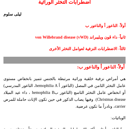
اضطرابات التخثر الوراثية
ليلى سلوم
أولاً- الناعور أ والناعور ب
ثانياً- داء ڤون ويليبراند
von Willebrand disease (vWD)
ثالثاً- الاضطرابات النزفية لعوامل التخثر الأخرى
أولاً- الناعور أ والناعور ب:
هي أمراض نزفية خلقية وراثية مرتبطة بالجنس تتميز بانخفاض مستوى
عامل التخثر الثامن في المصل (الناعور أ
hemophilia A
، الناعور المدرسي)
أو انخفاض عامل التخثر التاسع (الناعور ب
hemophilia B
، داء عيد الميلاد
Christmas disease
). وفيها يصاب الذكور في حين تكون الإناث حاملة للمرض
carrier
، ونادراً ما تكون عرضية.
الوبائيات: