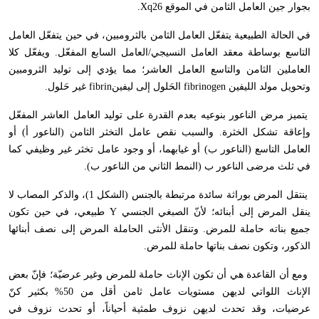
بجوار جين العامل الثامن في الموقع
Xq26
.
في الحالة الطبيعية يتفعّل العامل الثامن بالثرومبين، في حين يتفعّل العامل
التاسع بوساطة معقد العامل النسيجي/العامل السابع المفعّل. ويفعّل كلا
العاملين الثامن والتاسع العامل العاشر؛ مما يؤدي إلى توليد الثرومبين
وتحويل مولد الليفين
fibrinogen
الحَلول إلى ليفين
fibrin
غير حَلول.
يتميز مرض الناعور بنوعيه بعدم القدرة على توليد العامل العاشر المفعّل
وإعاقة تشكل الخثرة. والسبب نقص عامل التخثر الثامن (الناعور أ) أو
العامل التاسع (الناعور ب) أو غيابهما، أو وجود عامل تخثر غير وظيفي كما
في ثلث مرضى الناعور ب (النمط الثاني من الناعور ب).
ينتقل المرض بوراثة سائدة مرتبطة بالجنس (الشكل 1)، والذكر المصاب لا
ينقل المرض إلى أبنائه؛ لأنّ الصبغي الجنسي
Y
طبيعي، في حين تكون
جميع بناته حاملة للمرض. وتنقل الأنثى الحاملة المرض إلى نصف أبنائها
الذكور، وتكون نصف بناتها حاملة للمرض.
ومع أن القاعدة هي أن تكون الإناث حاملة للمرض وغير عرضيّة؛ فإنّ بعض
الإناث اللواتي لديهن مستويات عامل ثامن أقل من 50% بكثير كنّ
عرضيات، وقد تحدث لديهن نزوف طمثية أحياناً، أو تحدث نزوف في