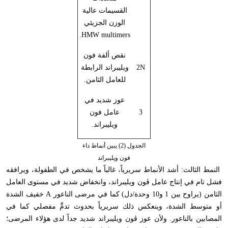
القسيمات عالية
الوزن الجزيئي
.
HMW multimers
نقص ألفة فون
2N
ويليبراند الرابطة
للعامل الثامن.
عوز شديد في
3
عامل فون
ويليبراند.
الجدول (2) يبين أنماط داء
فون ويليبراند
النمط الثالث: أشد الأنماط سريرياً، غالباً ما يشخص في الطفولة، ويرافقه
فشل تام في إنتاج عامل ڤون ويليبراند، وانخفاض شديد في مستوى العامل
الثامن (يراوح بين 1 و10 وحدة/دل) كما في مرضى الناعور
A
خفيف الشدة
أو متوسط الشدة، وينعكس ذلك سريرياً بحدوث تدمٍّ مفصلي كما في
المصابين بالناعور. ولأن عوز ڤون ويليبراند شديد جداً لدى هؤلاء المرضى؛