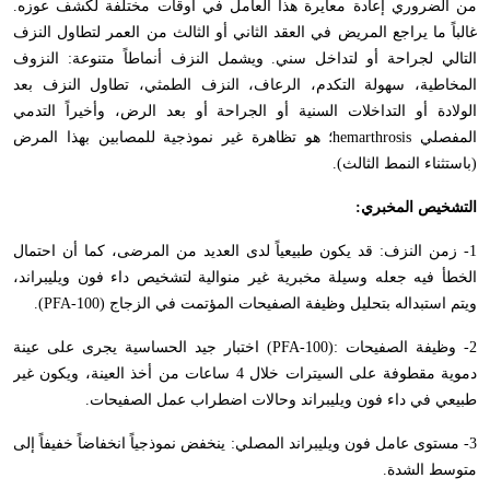
من الضروري إعادة معايرة هذا العامل في أوقات مختلفة لكشف عوزه.
غالباً ما يراجع المريض في العقد الثاني أو الثالث من العمر لتطاول النزف
التالي لجراحة أو لتداخل سني. ويشمل النزف أنماطاً متنوعة: النزوف
المخاطية، سهولة التكدم، الرعاف، النزف الطمثي، تطاول النزف بعد
الولادة أو التداخلات السنية أو الجراحة أو بعد الرض، وأخيراً التدمي
المفصلي
hemarthrosis
؛ هو تظاهرة غير نموذجية للمصابين بهذا المرض
(باستثناء النمط الثالث).
التشخيص المخبري:
1- زمن النزف: قد يكون طبيعياً لدى العديد من المرضى، كما أن احتمال
الخطأ فيه جعله وسيلة مخبرية غير منوالية لتشخيص داء فون ويليبراند،
ويتم استبداله بتحليل وظيفة الصفيحات المؤتمت في الزجاج (
PFA-100
).
2- وظيفة الصفيحات :(
PFA-100
) اختبار جيد الحساسية يجرى على عينة
دموية مقطوفة على السيترات خلال 4 ساعات من أخذ العينة، ويكون غير
طبيعي في داء فون ويليبراند وحالات اضطراب عمل الصفيحات.
3- مستوى عامل فون ويليبراند المصلي: ينخفض نموذجياً انخفاضاً خفيفاً إلى
متوسط الشدة.