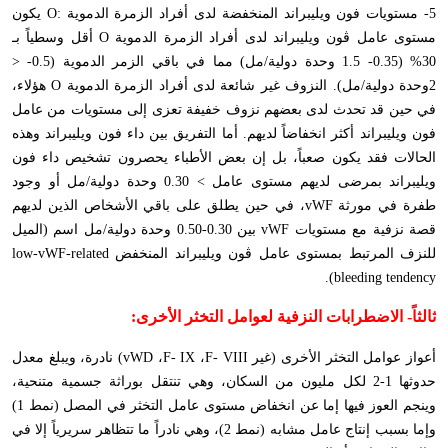
5- مستويات فون ويليبراند المنخفضة لدى أفراد الزمرة الدموية :
O
يكون
مستوى عامل ڤون ويليبراند لدى أفراد الزمرة الدموية
O
أقل وسطياً بـ
30% (0.35- 1.5 وحدة دولية/مل) مما في باقي الزمر الدموية (0.5- <
2وحدة دولية/مل). النزوف غير شائعة لدى أفراد الزمرة الدموية
O
هؤلاء،
في حين قد تحدث لدى بعضهم نزوف خفيفة تعزى إلى مستويات من عامل
فون ويليبراند أكثر انخفاضاً لديهم. أما التفريق بين داء فون ويليبراند وهذه
الحالات فقد يكون صعباً، بل إن بعض الأطباء يحصرون تشخيص داء فون
ويليبراند بمرضى لديهم مستوى عامل > 0.30 وحدة دولية/مل أو وجود
طفرة في مورثة
vWF
، في حين يطلق على باقي الأشخاص الذين لديهم
قصة نزفية مع مستويات
vWF
بين 0.30-0.50 وحدة دولية/مل اسم (الميل
للنزف المرتبط بمستوى عامل ڤون ويليبراند المنخفض
low-vWF-related
).
bleeding tendency
ثالثاً- الاضطرابات النزفية لعوامل التخثر الأخرى:
أعواز عوامل التخثر الأخرى (غير
F- VIII
،
F- IX
،
vWD
) نادرة، ويبلغ معدل
حدوثها 1-2 لكل مليون من السكان، وهي تنتقل بوراثة جسمية متنحية،
وينجم العوز فيها إما عن انخفاض مستوى عامل التخثر في المصل (نمط 1)
وإما بسبب إنتاج عامل مشابه (نمط 2)، وهي نادراً ما تتظاهر سريرياً إلا في