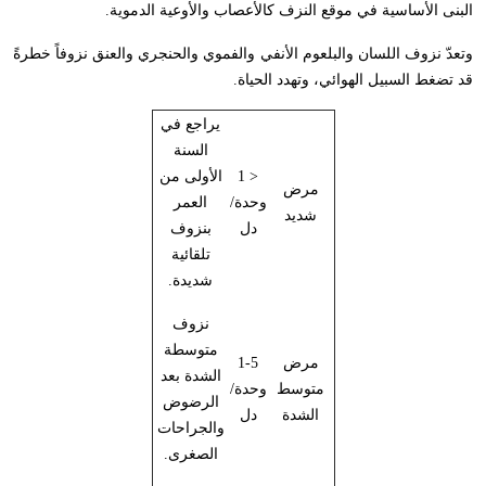
البنى الأساسية في موقع النزف كالأعصاب والأوعية الدموية.
وتعدّ نزوف اللسان والبلعوم الأنفي والفموي والحنجري والعنق نزوفاً خطرةً
قد تضغط السبيل الهوائي، وتهدد الحياة.
يراجع في
السنة
< 1
الأولى من
مرض
وحدة/
العمر
شديد
دل
بنزوف
تلقائية
شديدة.
نزوف
متوسطة
مرض
1-5
الشدة بعد
متوسط
وحدة/
الرضوض
الشدة
دل
والجراحات
الصغرى.