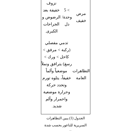
نزوف
> 5
خفيفة بعد
مرض
وحدة/
الرضوض و
خفيف
دل
الجراحات
الكبرى.
تدمي مفصلي
(ركبة > مرفق >
كاحل > ورك >
رسغ) يترافق ونملاً
التظاهرات
موضعياً وألماً
العامة
خفيفاً، يتلوه تورم
وتحدد حركة
وحرارة موضعية
واحمرار وألم
شديد.
الجدول (1) يبين التظاهرات
السريرية للناعور بحسب شدة