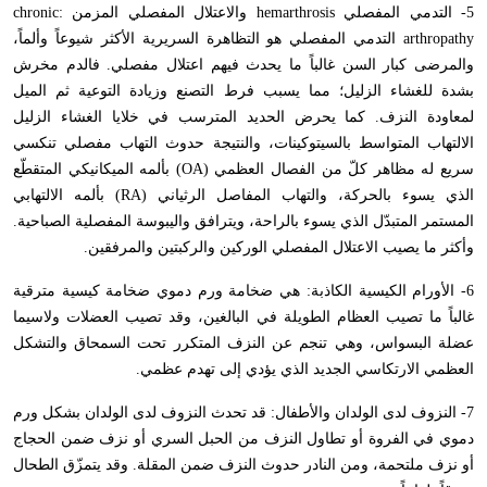
5- التدمي المفصلي
hemarthrosis
والاعتلال المفصلي المزمن :
chronic
arthropathy
التدمي المفصلي هو التظاهرة السريرية الأكثر شيوعاً وألماً،
والمرضى كبار السن غالباً ما يحدث فيهم اعتلال مفصلي. فالدم مخرش
بشدة للغشاء الزليل؛ مما يسبب فرط التصنع وزيادة التوعية ثم الميل
لمعاودة النزف. كما يحرض الحديد المترسب في خلايا الغشاء الزليل
الالتهاب المتواسط بالسيتوكينات، والنتيجة حدوث التهاب مفصلي تنكسي
سريع له مظاهر كلّ من الفصال العظمي (
OA
) بألمه الميكانيكي المتقطّع
الذي يسوء بالحركة، والتهاب المفاصل الرثياني (
RA
) بألمه الالتهابي
المستمر المتبدّل الذي يسوء بالراحة، ويترافق واليبوسة المفصلية الصباحية.
وأكثر ما يصيب الاعتلال المفصلي الوركين والركبتين والمرفقين.
6- الأورام الكيسية الكاذبة: هي ضخامة ورم دموي ضخامة كيسية مترقية
غالباً ما تصيب العظام الطويلة في البالغين، وقد تصيب العضلات ولاسيما
عضلة البسواس، وهي تنجم عن النزف المتكرر تحت السمحاق والتشكل
العظمي الارتكاسي الجديد الذي يؤدي إلى تهدم عظمي.
7- النزوف لدى الولدان والأطفال: قد تحدث النزوف لدى الولدان بشكل ورم
دموي في الفروة أو تطاول النزف من الحبل السري أو نزف ضمن الحجاج
أو نزف ملتحمة، ومن النادر حدوث النزف ضمن المقلة. وقد يتمزّق الطحال