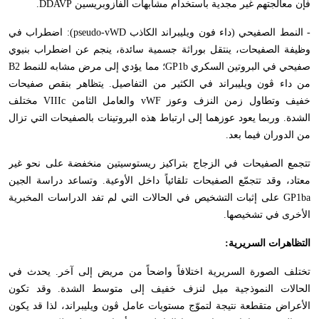
فإن معالجتهم غير مجدية باستخدام مشابهات الفازوبريسين
DDAVP
.
- النمط الصفيحي (داء فون ويليبراند الكاذب
pseudo-vWD
): اضطراب في
وظيفة الصفيحات، ينتقل بوراثة جسمية سائدة، ينجم عن اضطراب بنيوي
صفيحي في البروتين السكري
GP1b
؛ مما يؤدي إلى مرض مشابه للنمط 2
B
من داء ڤون ويليبراند في الكثير من التفاصيل. يتظاهر بنقص صفيحات
خفيف وتطاول زمن النزف وعوز
vWF
والعامل الثامن
VIIIc
مختلف
الشدة. وربما يعود عوزهما إلى ارتباط هذه البروتينات بالصفيحات التي تزال
من الدوران فيما بعد.
تتجمع الصفيحات في الزجاج بتراكيز ريستوسيتين منخفضة على نحو غير
معتاد، وقد تتجمّع الصفيحات تلقائياً داخل الأوعية. وتساعد دراسة الجين
GP1ba
على إثبات التشخيص في الحالات التي لم تفد الدراسات المخبرية
الأخرى في تشخيصها.
التظاهرات السريرية:
تختلف الصورة السريرية اختلافاً واضحاً من مريض إلى آخر. يحدث في
الحالات النموذجية ميل لنزف خفيف إلى متوسط الشدة. وقد تكون
الأعراض متقطعة نتيجة لتموّج مستويات عامل ڤون ويليبراند، لذا قد يكون