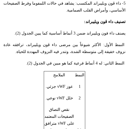
5- داء ڤون ويليبراند المكتسب: يشاهد في حالات اللمفوما وفرط الصفيحات
الأساسي، وأمراض القلب الصمامية.
تصنيف داء ڤون ويليبراند:
يصنف داء فون ويليبراند ضمن 3 أنماط أساسية كما يبين الجدول (2).
النمط الأول: الأكثر شيوعاً بين مرضى داء ڤون ويليبراند، ترافقه عادة
نزوف خفيفة إلى متوسطة الشدة، وتندر فيه النزوف المهددة للحياة.
النمط الثاني: له 4 أنماط فرعية كما هو مبين في الجدول (2).
النمط
الملامح
1
عوز
vWF
جزئي.
2
خلل
vWF
نوعي.
نقص التصاق
الصفيحات المعتمد
على
vWF
مترافق