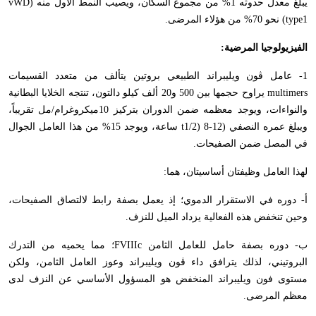
يبلغ معدل حدوثه 1% من مجموع السكان، ويصيب النمط الأول منه (
vWD
type1
) نحو 70% من هؤلاء المرضى.
الفيزيولوجيا المرضية:
1- عامل ڤون ويليبراند الطبيعي بروتين يتألف من متعدد القسيمات
multimers
يراوح حجمها بين 500 و20 ألف كيلو دالتون، تنتجه الخلايا البطانية
والنواءات، ويوجد معظمه ضمن الدوران بتركيز 10ميكروغرام/مل تقريباً،
ويبلغ عمره النصفي (
t1/2) 8-12
ساعة، ويوجد 15% من هذا العامل الجوال
في المصل ضمن الصفيحات.
لهذا العامل وظيفتان أساسيتان، هما:
أ- دوره في الاستقرار الدموي؛ إذ يعمل بصفة رابط لالتصاق الصفيحات،
وحين تنخفض هذه الفعالية يزداد الميل للنزف.
ب- دوره بصفة حامل للعامل الثامن
FVIIIc
؛ مما يحميه من التدرك
البروتيني، لذلك يترافق داء ڤون ويليبراند وعوز العامل الثامن، ولكن
مستوى فون ويليبراند المنخفض هو المسؤول الأساسي عن النزف لدى
معظم المرضى.