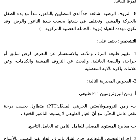
تمزقاً تلقائياً.
8- النزوف الرضية: شائعة جداً لدى المصابين بالناعور، تبدأ مع بدء الطفل
بالحركة والمشي. وتختلف في شدتها بحسب شدة الناعور والرض. وقد
تكون مهددة للحياة (نزوف الجملة العصبية المركزية…).
التشخيص
: يعتمد على:
1- تقييم طبيعة النزف ومدّته، والاستفسار عن التعرض لرض سابق أو
جراحة، والقصة العائلية. والبحث عن النزوف النمشية والكدمات، وعن
علامات باكرة للأذية المفصلية.
2- الفحوص المخبرية التالية:
أ- زمن البروثرومبين :
PT
طبيعي.
ب- زمن الثرومبوبلاستين الجزيئي المفعّل:
aPTT
متطاول بحسب درجة
نقص عامل التخثّر، مع أنّ العيار الطبيعي لا يستبعد الناعور الخفيف.
جـ- معايرة المستوى المصلي للعامل الثامن ثم العامل التاسع.
3- إجراء الفحوص الشعاعية: حين الشك بالنزف الحاد يفيد التصوير بالأمواج