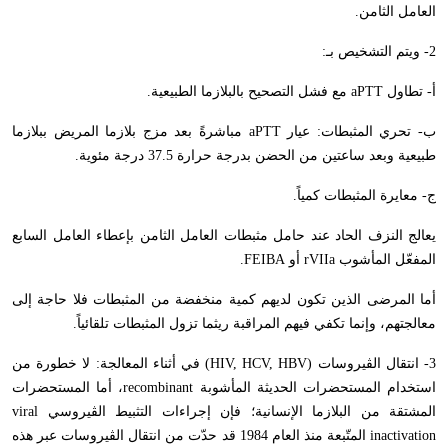
العامل الثامن.
2- ويتم التشخيص بـ:
أ- تطاول
aPTT
مع فشل التصحيح بالبلازما الطبيعية.
ب- تحري المثبطات: عيار
aPTT
مباشرةً بعد مزج بلازما المريض ببلازما
طبيعية وبعد ساعتين من الحضن بدرجة حرارة 37.5 درجة مئوية.
ج- معايرة المثبطات كمياً.
يعالج النزف الحاد عند حامل مثبطات العامل الثامن بإعطاء العامل السابع
المفعّل المأشوب
rVIIa
أو
FEIBA
.
أما المرضى الذين تكون لديهم كمية منخفضة من المثبطات فلا حاجة إلى
معالجتهم، وإنما تكفي فيهم المراقبة ريثما تزول المثبطات تلقائياً.
3- انتقال الڤيروسات (
HIV, HCV, HBV
) في أثناء المعالجة: لا خطورة من
استخدام المستحضرات الحديثة المأشوبة
recombinant
، أما المستحضرات
المشتقة من البلازما الإنسانية؛ فإن إجراءات التثبيط الڤيروسي
viral
inactivation
المتّبعة منذ العام 1984 قد حدّت من انتقال الڤيروسات عبر هذه