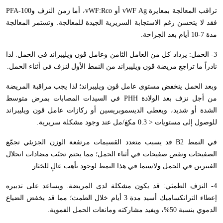
تراقب المعالجة بمعايرة
vWF Ag
أو
vWF:Rco
، أما زمن النزف و
PFA-100
فقد لا يتحسن رغم الاستجابة السريرية الجيدة للمعالجة. وتستمر المعالجة
مدة 7-10 أيام بعد الجراحة.
3- الحمل: يزداد كل من العامل الثامن وعامل ڤون ويليبراند في الحمل. لذا
نادراً ما تراجع مريضة ڤون ويليبراند من النمط الأول لنزف في أثناء الحمل.
وبعد الحمل ينخفض مستوى عامل ڤون ويليبراند؛ لذا يجب مراقبة المريضة
من أجل نزف بعد الولادة
PHH
في السيدات المصابات بمرض متوسط
الشدة أو شديد، ويعطى الديسموبريسين أو ركازات عامل ڤون ويليبراند
للوصول إلى مستويات < 0.3 مكغ/مل عند وجود مشكلة سريرية.
في النمط 2
B
قد يسبب متعدد القسيمات مرتفعة الوزن الجزيئي تجمّع
الصفيحات ونقص صفيحات في أثناء الحمل؛ مما يحتم تجنّب مضادات انحلال
الفيبرين في الحمل ولاسيما في هذا النمط لوجود تأهب عالٍ للخثار.
4- النزف الطمثي: قد يكون مشكلة لدى المريضة. ويساعد على تدبيره
إعطاء الترانكساميك أسيد مدة 3 أيام خلال الطمث؛ مما قد يخفض الضياع
الدموي بنسبة 50%، ويفيد مشاركته ومانعات الحمل الفموية.