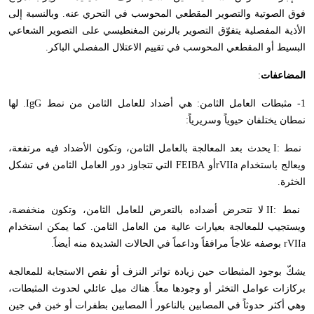
فوق الصوتية والتصوير المقطعي المحوسب في التحري عنه. وبالنسبة إلى
الأذية المفصلية يتفوّق التصوير بالرنين المغنطيسي على التصوير الشعاعي
البسيط أو المقطعي المحوسب في تقييم الاعتلال المفصلي الباكر.
المضاعفات
:
1- مثبطات العامل الثامن: هي أضداد للعامل الثامن من نمط
IgG
. لها
نمطان يختلفان حيوياً وسريرياً:
نمط :
I
يحدث بعد المعالجة بالعامل الثامن، وتكون الأضداد فيه مرتفعة،
ويعالج باستخدام
rVIIa
أو
FEIBA
التي تتجاوز دور العامل الثامن في تشكل
الخثرة.
نمط :
II
لا تتحرض أضداده بالتعرض للعامل الثامن، وتكون منخفضة،
ويستجيب للمعالجة بعيارات عالية من العامل الثامن. كما يمكن استخدام
rVIIa
بوصفه علاجاً مرافقاً وداعماً في الحالات الشديدة منه أيضاً.
يشكّ بوجود المثبطات حين زيادة تواتر النزف أو نقص الاستجابة للمعالجة
بركازات عوامل التخثر أو وجودها معاً. هناك ميل عائلي لحدوث المثبطات،
وهي أكثر حدوثاً في المصابين بالناعور أ المصابين بطفرات أو خبن في جين