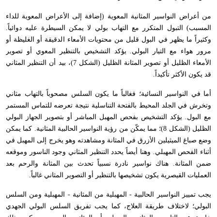
من أعراض النواسير المثانية المعوية (إضافة إلى الأعراض المعوية للداء
المسبب) التبول المتكرر مع التهاب بولي لا يمكن السيطرة عليه دوائياً.
وكثيراً ما يظهر في البول قليل من محتويات الأمعاء الدقيقة أو الغليظة أو
مرور هواء مع التيار البولي. يؤكد التشخيص بالتنظير المعوي أو تصوير
الأمعاء الظليل أو تصوير المثانة الظليل (الشكل 7)، بيد أن التنظير المثاني
قد يكون الأكثر تأكيداً
.
أما في النواسير النسائية؛ فغالباً ما يكون السلس مصحوباً بالتهاب مثاني
وتخرش في الجلد المحيط بالفتحة التناسلية نتيجة تعرضه للتماس المستمر
مع البول. يؤكد التشخيص بفحص المهبل المباشر أو بتصوير الجهاز البولي
الظليل (الشكل 8)؛ مما يمكّن من رؤية النواسير الحالبية المثانية. كما يمكن
وضع صباغ الميثيلين الأزرق في المثانة ومشاهدته وهو يخرج إلى المهبل في
أثناء الفحص المهبلي. وهنا أيضاً يحدد التنظير المثاني وجود الناسور وموقعه
ضمن المثانة. هناك نواسير نادرة نسبياً تحدث بين المثانة والرحم بعد
العمليات القيصرية يكون تشخيصها بالتنظير أو التصوير المثاني غالباً
.
يجب تمييز النواسير الحالبية - المهبلية من المثانية - المهبلية ومن السلس
البولي؛ لاختلاف طريقة العلاج، كما يجب تفريق السلس البولي الجهدي