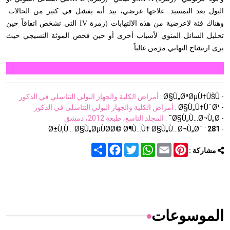
البول بعد التمسيد. علاجها عرضي، بيد أنه يفشل في كثير من الحالات.
وهناك فئة لاعرضية من هذه الالتهابات (زمرة
IV
التي تشخص اتفاقاً حين
تحليل السائل المنوي لأسباب أخرى أو حين فحص الموثة النسيجي حيث
يرى ارتشاح التهابي مزمن غالباً
.
- Ø§Ù„ØªØµÙ†ÙŠÙ :
أمراض الكلية والجهاز البولي التناسلي في الذكور
- Ø§Ù„Ù†ÙˆØ¹ :
أمراض الكلية والجهاز البولي التناسلي في الذكور
- Ø§Ù„Ù…Ø¬Ù„Ø¯ :
المجلد التاسع، طبعة 2012، دمشق
281
- Ø±Ù‚Ù… Ø§Ù„ØµÙØ­Ø© Ø¶Ù…Ù† Ø§Ù„Ù…Ø¬Ù„Ø¯ :
Share
Facebook
Twitter
WhatsApp
Email
Pinterest
مشاركة :
الموسوعات