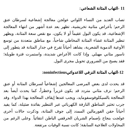
- 11
التهاب المثانة الشعاعي
:
تصاب العديد من النساء اللواتي عولجن معالجة إشعاعية لسرطان عنق
الرحم؛ بأعراض مثانية تخريشية، تظهر بعد عدة أشهر من انتهاء المعالجة
الإشعاعية، قد يكون البول عقيماً أو لا يكون، مع نقص سعة المثانة، ويظهر
تنظير المثانة غشاء المثانة المخاطي شاحباً، مع مناطق متعددة من توسع
الأوعية الدموية الشعرية، يشاهد أحياناً تقرح في جدار المثانة قد يتطور إلى
ناسور مثاني مهبلي. وإذا كانت الأعراض شديدة، واستمرت فترة طويلة؛
فقد يصبح من الضروري تحويل مجرى البول
.
-12
التهاب المثانة النزفي اللاعدوائي
:noninfectious
قد يحدث لدى بعض المرضى المعالجين إشعاعياً لسرطان المثانة أو عنق
الرحم؛ نزف مثاني متردد قد يكون غزيراً وخطراً، كما يحدث أيضاً بعد
المعالجة بالسيكلوفوسفومايد، ويجب عندها إيقاف المعالجة بهذا الدواء. وقد
جرب تخثير المناطق النازفة الكهربائي عبر التنظير بفائدة ضئيلة، كما يفيد
أحياناً حقن الفورمالين الممدد إلى جوف المثانة، وذكرت حالات أخرى
عولجت بنجاح بإصمام الشريان الحرقفي الباطن انتقائياً. وعلى الرغم من
المحاولات العلاجية السابقة؛ كانت نسبة الوفيات مرتفعة
.