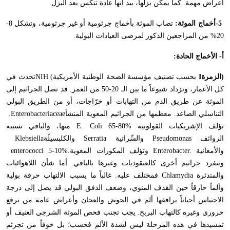
أعراض مهمة. كما يمكن بزلها، بيد أنها عادة تنكس بعد البزل
.
-5
أخماج الموثة:
تصاب الموثة بأخماج جرثومية أو غير جرثومية، وتشكل 8-
20% من المراجعين الذكور لمرضى العيادات البولية
.
أ- الأخماج الحادة
:
(الزمرة
I
بحسب تصنيف مؤسسة الصحة الوطنية الأمريكية
(
NIH
تحدث في
كل الأعمار، وتزداد شيوعاً ما بين الـ 20-50 من العمر. قد تصل الجراثيم إلى
الموثة عن طريق الدم من التهابات أو خرّاجات، أو من الطريق البولي
التناسلي الصاعد. معظمها من الجراثيم المعوية المنشأ
.Enterobacteriaceae
تؤلف الإشريكيات القولونية
E. Coli 65-80%
منها، والباقي تسببه
الزوائف
Pseudomonas
والسِّراتية
Serratia
والكلبسيلّة
Klebsiella
والأمعائية
Enterobacter.
وتؤلف المكورات المعوية
enterococci 5-10%.
وتنفرد جراثيم أخرى كالعنقوديات وغيرها بالباقي. أما شأن اللاهوائيات
والمتدثرة
Chlamydia
فمختلف عليه. غالباً ما يسبب الالتهاب حرقة بولية
وألماً حارقاً حين القذف المنوي، وضعف الدفق البولي قد يصل إلى درجة
الاحتباس أحياناً يرافقها ألم في الحوض والعجان وأعراض عامة من ترفع
حروري وغيره كالتهاب البربخ. يجب تجنب فحص الموثة الشرجي العنيف أو
تمسيدها في هذه المرحلة ليس لشدة الألم فحسب؛ بل خوفاً من تجرثم