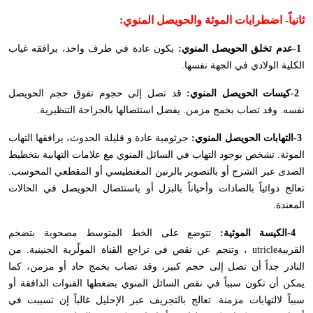
ثانياً-
اضطرابات الموثة والحويصل المنوي
:
-1
عدم تخلق الحويصل المنوي:
يكون عادة في طرف واحد، يرافقه غياب
الكلية الولادي في الجهة نفسها
.
-2
كيسات الحويصل المنوي:
قد تصل إلى حجوم تفوق حجم الحويصل
نفسه. وقد تصاب بخمج مزمن. يفضل استئصالها بالجراحة التنظيرية
.
-3
التهابات الحويصل المنوي:
جرثومية عادة و قليلة الحدوث، يرافقها التهاب
الموثة. تشخص بوجود التهاب في السائل المنوي مع علامات التهابية بتخطيط
الصدى عبر الشرج أو بالتصوير بالرنين المغنطيسي أو المقطعي المحوسب.
تعالج دوائياً بالصادات وأحياناً بالبزل أو باستئصال الحويصل في الحالات
المعندة
.
-4
الكيسة الموثية:
تتوضع على الخط المتوسط مصحوبة بتضخم
القريبة
utricle
، وتنجم عن نقص في تراجع القناة المولّرية الجنينية. من
النادر جداً أن تصل إلى حجم كبير، وقد تصاب بخمج حاد أو مزمن، كما
يمكن أن تكون سبباً في نقص السائل المنوي بضغطها القنوات الدافقة أو
سبباً لالتهابات مزمنة. تعالج بالتجريف عبر الإحليل غالباً إن تسببت في