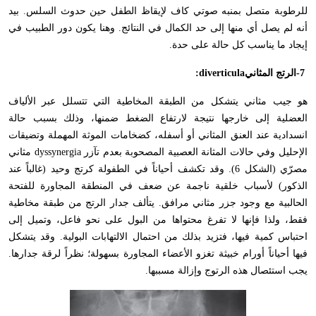
للرطوبة متصل بمنبه صوتي كاف لإيقاظ الطفل حين حدوث السلس. بيد
أنه لم يصل أي منها إلى حد الكمال في النتائج. وهنا يكون دور الطبيب في
إيجاد ما يناسب كل حالة على حدة
.
-7
الرتج المثاني
:diverticula
هو جيب مثاني يتشكل من الطبقة المخاطية التي تتسلل عبر الألياف
العضلية إلى خارجها نتيجة لارتفاع الضغط ضمنها، وذلك بسبب حالة
انسدادية عند العنق المثاني أو أسفله، كضخامات الموثة المهملة وتضيقات
الإحليل وفي حالات المثانة العصبية المصحوبة بعدم تآزر
dyssynergia
مثاني
مصرّي (الشكل 6). وقد تكشف أحياناً في الطفولة كرتج وحيد (غالباً عند
الذكور) لأسباب خلقية ناجمة عن ضعف في المنطقة المجاورة للفتحة
الحالبية مع وجود جزر مثاني مرافق. يتألف جدار الرتج من طبقة مخاطية
فقط، ولذا فإنها لا تفرغ محتواها من البول على نحو فاعل، وتميل إلى
احتباس كمية فيها، فتزيد بذلك من احتمال الالتهابات البولية. وقد يتشكل
فيها أحياناً أورام خبيثة تغزو الأعضاء المجاورة بسهولة؛ نظراً لرقة جدارها.
يجب استئصال هذه الرتوج وإزالة مسببها
.