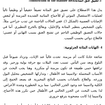
-3
تضيق عنق المثانة
:constriction of the bladder neck
يدل هذا الاصطلاح على تضيق عنق المثانة تضيقاً حقيقياً أو وظيفياً تالياً
لعمليات الاستئصال الموثي أو للأخماج المثانية الشديدة المزمنة أو لبعض
الإصابات العصبية (الشكل 3). ففي الحالات الناجمة عن تندب جراحي مثلاً،
يكون التشخيص بتنظير المثانة والإحليل، ويعالج بالخزع التنظيري. أما في
حالات التضيق الوظيفي الناجم عن تشنج العنق بسبب التهابي أو عصبي؛
فالعلاج دوائي بحسب السبب
.
- 4
التهابات المثانة الجرثومية
:
شائعة حادةً كانت أم مزمنة. تحدث غالباً عند الإناث، وتزداد شيوعاً قبل
البلوغ وبعد سن اليأس. تسبب تعدد البيلات مع حرقة بولية وزحير. وقد
ترافقها حمى طفيفة قد تكون مزمنة أو متكررة. وهنا يجب البحث عن
الأسباب المحتملة -ولاسيما عند الأطفال - وتداركها. التشخيص بتحليل البول
وزرعه. والعلاج بالصادات بحسب النتائج المخبرية. قد يصعد الخمج إلى
الكلية ولاسيما عند وجود الجزر الحالبي؛ مما يزيد الخطورة وشدة الأعراض.
لذا يجب البحث عن الجزر الحالبي في الأطفال حين تكرر هذه الأخماج،
ولاسيما إذا كانت مصحوبة بترفع حروري
.