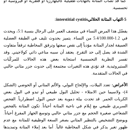
كما قد تصاب المثانة بالتهابات طفيلية كالبلهارزيا أو فطرية أو ڤيروسية أو
تحسسية
.
-5
التهاب المثانة الخلالي
:interstitial cystitis
يفضّل هذا المرض النساء في منتصف العمر على الرجال بنسبة 5:1، ويحدث
في 1.2-5.4/100.000 من النساء. يتميز بحدوث تليف في الطبقة العضلية
العميقة لجدار المثانة مؤدياً إلى نقص سعتها وترقق المخاطية ترققاً متفاوت
الشدة قد يصل إلى حد التقرح. يعتقد أن سببه مناعي ذاتي كولاجيني. وقد
تفسر النظرية التحسسية استجابة بعض هذه الحالات للمركّبات
الستيروئيدية. قد تؤدي هذه التغيرات مجتمعة إلى حدوث جزر مثاني حالبي
في الحالات المتقدمة
.
الأعراض:
تعدد البيلات، والإلحاح البولي، والألم المثاني أو الحوضي (الشكل
4)- ولاسيما حين الامتلاء - تحليل البول طبيعي أو تبدو في البول بعض
الكريات الحمر. قد تحدث بيلة دموية بعد حبس البول اضطرارياً. الفحص
السريري طبيعي مع إيلام في ناحية المثانة أحياناً. تكون المثانة بالفحص
الشعاعي صغيرة الحجم مع جزر مثاني حالبي وتوسع الجهاز المفرغ أحياناً.
ويوضح التشخيص بالتنظير المثاني بصغر السعة الوظيفية للمثانة مع عدم
ظهور تغير يذكر في شكل المخاطية غالباً. أما بعد إملاء المثانة وتمديدها