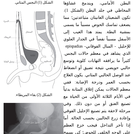
الشكل (1) البجس المثاني.
البطن الأمامي، ويندمج غشاؤها
المخاطي في جلد البطن (الشكل 1).
تكون الشعبتان العانيتان متباعدتين؛ مما
يضعف تماسك الحوض مسبباً ما يسمى
بمشية البطة. يمتد هذا العيب إلى
الأسفل مسبباً نقصاً في الجدار العلوي
للإحليل - المبال الفوقاني
epispadias -
الذي يشاهد في معظم حالات البجس.
كثيراً ما يرافقه التهابات كلوية وتوسع
حالبي حويضي نتيجة تضيق أو انضغاط
عند الوصل الحالبي المثاني. يكون العلاج
بحسب العمر ودرجة الإصابة: ففي
معظم الحالات يمكن إغلاق المثانة بدئياً
الشكل (2) بقاء المريطاء.
في الأيام الثلاثة الأولى من الحياة مع
تصنيع العنق أو من دون ذلك. وفي
مرحلة لاحقة يتم تصنيع الإحليل الفوقي
وإعادة زرع الحالبين بحسب الحالة. أما
إذا تأخر التداخل فيجب خزع العظم
على الوجه الخلفي للحوض؛ كي يسمح