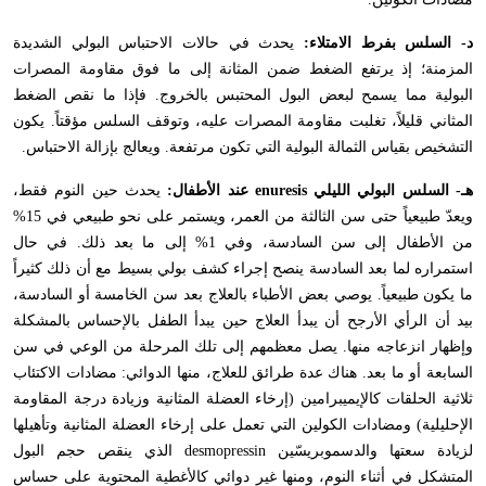
د- السلس بفرط الامتلاء:
يحدث في حالات الاحتباس البولي الشديدة
المزمنة؛ إذ يرتفع الضغط ضمن المثانة إلى ما فوق مقاومة المصرات
البولية مما يسمح لبعض البول المحتبس بالخروج. فإذا ما نقص الضغط
المثاني قليلاً، تغلبت مقاومة المصرات عليه، وتوقف السلس مؤقتاً. يكون
التشخيص بقياس الثمالة البولية التي تكون مرتفعة. ويعالج بإزالة الاحتباس
.
هـ- السلس البولي الليلي
enuresis
عند الأطفال:
يحدث حين النوم فقط،
ويعدّ طبيعياً حتى سن الثالثة من العمر، ويستمر على نحو طبيعي في 15%
من الأطفال إلى سن السادسة، وفي 1% إلى ما بعد ذلك. في حال
استمراره لما بعد السادسة ينصح إجراء كشف بولي بسيط مع أن ذلك كثيراً
ما يكون طبيعياً. يوصي بعض الأطباء بالعلاج بعد سن الخامسة أو السادسة،
بيد أن الرأي الأرجح أن يبدأ العلاج حين يبدأ الطفل بالإحساس بالمشكلة
وإظهار انزعاجه منها. يصل معظمهم إلى تلك المرحلة من الوعي في سن
السابعة أو ما بعد. هناك عدة طرائق للعلاج، منها الدوائي: مضادات الاكتئاب
ثلاثية الحلقات كالإيميبرامين (إرخاء العضلة المثانية وزيادة درجة المقاومة
الإحليلية) ومضادات الكولين التي تعمل على إرخاء العضلة المثانية وتأهيلها
لزيادة سعتها والدسموبريسّين
desmopressin
الذي ينقص حجم البول
المتشكل في أثناء النوم، ومنها غير دوائي كالأغطية المحتوية على حساس