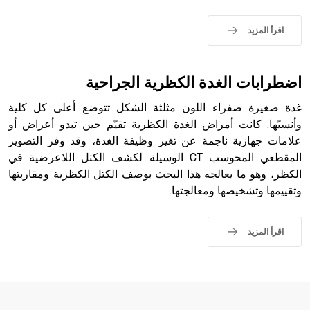
الملوك الذين حكموا مدينة إديسا (الرها) من أبجر الأول وحتى
التاسع، وهم ينتسبون إلى أسرة أوسروين
اقرأ المزيد
اضطرابات الغدة الكظرية الجراحية
- هل تعلم أن الأبجدية الكنعانية تتألف من /22/ علامة كتابية
غدة صغيرة صفراء اللون مثلثة الشكل تتوضع أعلى كل كلية
sign تكتب منفصلة غير متصلة، وتعتمد المبدأ الأكوروفوني،
حيث تقتصر القيمة الصوتية للعلامة الك
وأنسيّها. كانت أمراض الغدة الكظرية تقيّم حين تبدو أعراض أو
علامات جهازية ناجمة عن تغير وظيفة الغدة، وقد وفر التصوير
المقطعي المحوسب CT الوسيلة لكشف الكتل اللاعرضية في
الكظر، وهو ما يعالجه هذا البحث بوصف الكتل الكظرية ومقاربتها
وتقييمها وتشخيصها ومعالجتها.
اقرأ المزيد