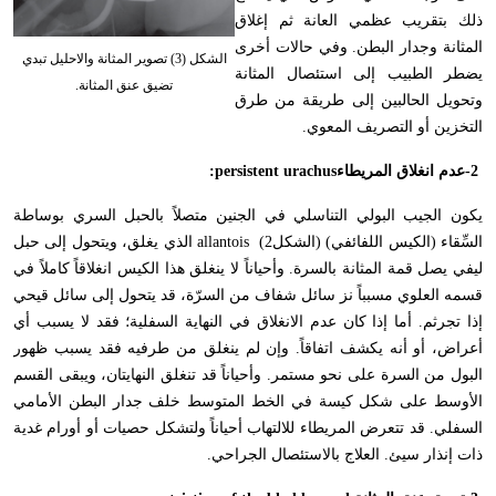
ذلك بتقريب عظمي العانة ثم إغلاق
المثانة وجدار البطن. وفي حالات أخرى
الشكل (3) تصوير المثانة والاحليل تبدي
يضطر الطبيب إلى استئصال المثانة
تضيق عنق المثانة.
وتحويل الحالبين إلى طريقة من طرق
التخزين أو التصريف المعوي
.
-2
عدم انغلاق المريطاء
:persistent urachus
يكون الجيب البولي التناسلي في الجنين متصلاً بالحبل السري بوساطة
السِّقاء (الكيس اللفائفي) (الشكل2)
allantois
الذي يغلق، ويتحول إلى حبل
ليفي يصل قمة المثانة بالسرة. وأحياناً لا ينغلق هذا الكيس انغلاقاً كاملاً في
قسمه العلوي مسبباً نز سائل شفاف من السرّة، قد يتحول إلى سائل قيحي
إذا تجرثم. أما إذا كان عدم الانغلاق في النهاية السفلية؛ فقد لا يسبب أي
أعراض، أو أنه يكشف اتفاقاً. وإن لم ينغلق من طرفيه فقد يسبب ظهور
البول من السرة على نحو مستمر. وأحياناً قد تنغلق النهايتان، ويبقى القسم
الأوسط على شكل كيسة في الخط المتوسط خلف جدار البطن الأمامي
السفلي. قد تتعرض المريطاء للالتهاب أحياناً ولتشكل حصيات أو أورام غدية
ذات إنذار سيئ. العلاج بالاستئصال الجراحي
.