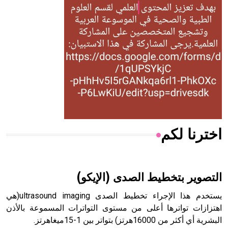
الحكم، الأدلة، تنظيم التغذية، ورسالته في جروح الرأس. ويعود
له الفضل بأنه حرر الطب من الدين والفلسفة.
- هل تعلم أن المرجان إفراز حيواني يتكون في البحر ويتركب
من مادة كربونات الكلسيوم، وهو أحمر أو شديد الحمرة وهو
أجود أنواعه، ويمتاز بكبر الحجم ويسمى الش
اخترنا لكم
هل تعلم أن الأبسيد كلمة فرنسية اللفظ تم اعتمادها مصطلحاً
أثرياً يستخدم في العمارة عموماً وفي العمارة الدينية الخاصة
بالكنائس خصوصاً، وفي الإنكليزية أب
التصوير بتخطيط الصدى (الإيكو)
يستخدم هذا الإجراء تخطيط الصدى ultrasound imaging(هي
اهتزازات تواترها أعلى من مستوى التواترات المسموعة بالأذن
البشرية أي أكثر من 16000هرتز) بتواتر بين 1-15ميغاهرتز.
- هل تعلم أن أبجر Abgar اسم معروف جيداً يعود إلى عدد من