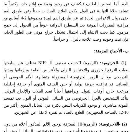
الدم. أما الفحص اللطيف فيكشف عن وجود وذمة مع إيلام حاد، وكثيراً ما
تشاهد خلايا التهابية في البول. يكون العلاج بالصادات حقناً وعن طريق الفم
حتى زوال الأعراض الحادة ثم عن طريق الفم لمدة مجموعها 2-4 أسابيع مع
مراقبة المفرزات الموثية بعد السيطرة الدوائية خوفاً من التحول إلى خمج
مزمن. كما يجب الانتباه إلى احتمال تشكل خراج موثي في الطور الحاد،
فإن ثبت وجوده وجب علاجه بالبزل أو جراحياً
.
ب- الأخماج المزمنة
:
- (1)
الجرثومية: (
الزمرة
(
II
حسب تصنيف الـ
NIH:
تختلف عن سابقتها
بغياب الترفع الحروري والاحتباس البولي والأعراض العامة وبإزمانها وبدئها
التدريجي مع أن الزمر الجرثومية المسؤولة متشابهة. الألم الحوضي أو
العجاني قد ترافقه حرقة بولية أو حين القذف المنوي أو حرقة إحليلية
مزعجة خارج أوقات التبول. ويرافقها أحياناً تعدد البيلات والإلحاح البولي.
يتأكد التشخيص بالعزل الجرثومي من السائل الموثي أو البول بعد تمسيد
الموثة مباشرة، أو بوجود الكريات البيض بكثرة في السائل المنوي (أكثر من
10-12 بالساحة المجهرية). العلاج بالصادات لفترة لا تقل عن الشهرين
.
- (2)
اللاجرثومية:
(الزمرة
(
III
المعرّفة بوجود الألم المذكور أعلاه من دون
وجود جرثومي (زمرة
(
III-A
أو قيحي (زمرة
(
III-B
في السائل الموثي أو