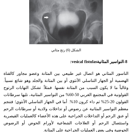
الشكل (6) رتج مثاني
-8
النواسير المثانية
:vesical fistulas
الناسور المثاني هو اتصال غير طبيعي بين المثانة وعضو مجاور كالقناة
الهضمية أو الجهاز التناسلي الأنثوي أو بين المثانة والجلد وهو شائع نسبياً.
وغالباً ما لا يكون السبب من المثانة نفسها. فمثلاً: تشكل التهابات الرتوج
القولونية في المجتمع الغربي 50-60% من النواسير المثانية، تليها سرطانات
القولون 20-25% ثم داء كرون 10%. أما في الجهاز التناسلي الأنثوي؛ فتنجم
معظم النواسير المثانية عن رضوض أو تداخلات ولادية أو سرطانات الرحم
أو عنق الرحم أو التداخلات الجراحية على هذه الأعضاء كالعمليات القيصرية
واستئصال الرحم أو العلاجات الشعاعية لأورام الحوض أو الرضوض
الحوضية وفي بعض العمليات الجراحية على المثانة
.