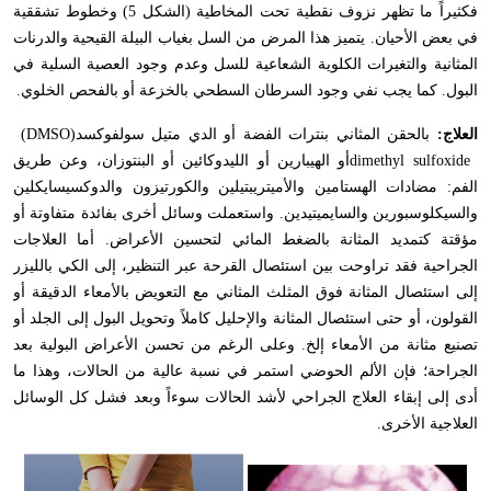
فكثيراً ما تظهر نزوف نقطية تحت المخاطية (الشكل 5) وخطوط تشققية
في بعض الأحيان. يتميز هذا المرض من السل بغياب البيلة القيحية والدرنات
المثانية والتغيرات الكلوية الشعاعية للسل وعدم وجود العصية السلية في
البول. كما يجب نفي وجود السرطان السطحي بالخزعة أو بالفحص الخلوي
.
العلاج:
بالحقن المثاني بنترات الفضة أو الدي متيل سولفوكسد
(DMSO)
dimethyl sulfoxide
أو الهيبارين أو الليدوكائين أو البنتوزان، وعن طريق
الفم: مضادات الهستامين والأميتريبتيلين والكورتيزون والدوكسيسايكلين
والسيكلوسبورين والسايميتيدين. واستعملت وسائل أخرى بفائدة متفاوتة أو
مؤقتة كتمديد المثانة بالضغط المائي لتحسين الأعراض. أما العلاجات
الجراحية فقد تراوحت بين استئصال القرحة عبر التنظير، إلى الكي بالليزر
إلى استئصال المثانة فوق المثلث المثاني مع التعويض بالأمعاء الدقيقة أو
القولون، أو حتى استئصال المثانة والإحليل كاملاً وتحويل البول إلى الجلد أو
تصنيع مثانة من الأمعاء إلخ. وعلى الرغم من تحسن الأعراض البولية بعد
الجراحة؛ فإن الألم الحوضي استمر في نسبة عالية من الحالات، وهذا ما
أدى إلى إبقاء العلاج الجراحي لأشد الحالات سوءاً وبعد فشل كل الوسائل
العلاجية الأخرى
.