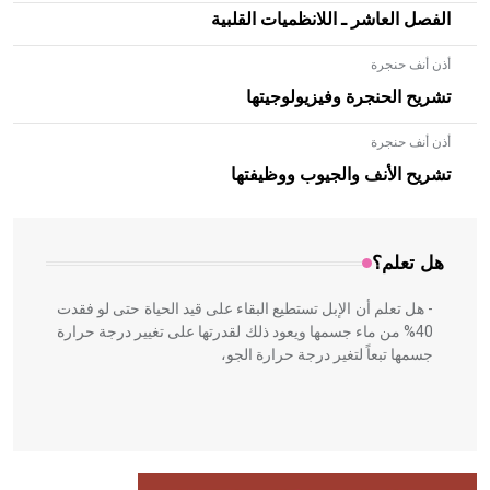
الفصل العاشر ـ اللانظميات القلبية
أذن أنف حنجرة
تشريح الحنجرة وفيزيولوجيتها
أذن أنف حنجرة
- هل تعلم أن الأبلق نوع من الفنون الهندسية التي ارتبطت
بالعمارة الإسلامية في بلاد الشام ومصر خاصة، حيث يحرص
تشريح الأنف والجيوب ووظيفتها
المعمار على بناء مداميكه وخاصة في الواجهات
هل تعلم؟
- هل تعلم أن الإبل تستطيع البقاء على قيد الحياة حتى لو فقدت
40% من ماء جسمها ويعود ذلك لقدرتها على تغيير درجة حرارة
جسمها تبعاً لتغير درجة حرارة الجو،
- هل تعلم أن أبقراط كتب في الطب أربعة مؤلفات هي: