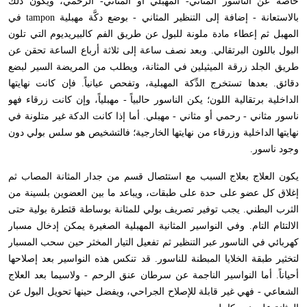
خاصة عن الناسور المثاني- المهبلي أو المثاني- الرحمي، ويكون ذلك
بالاستعانة - إضافة إلى التنظير المثاني - بوضع دكَّة مهبلية
tampon
في
المهبل ثم إعطاء مادة ملونة للبول عن طريق الفم كالبيريديوم التي تلون
البول باللون البرتقالي. وبعد نصف ساعة إلى ثلاثة أرباع الساعة تحقن عن
طريق الجلد زرقة الميثيلين في المثانة، ويطلب من المريضة السير لبضع
دقائق. بعدها تستخرج الدِّكة المهبلية، وتفحص عيانياً. فإن كانت نهايتها
الداخلية برتقالية اللون؛ يكن الناسور حالبياً - مهبلياً، وإن كانت زرقاء فهو
ناسور مثاني - رحمي أو مثاني - مهبلي. أما إذا كانت الدكة غير متلونة في
نهايتها الداخلية وزرقاء من نهايتها الخارجية؛ فالتشخيص هو سلس بولي دون
وجود ناسور
.
يكون العلاج بعلاج السبب مع استئصال قسم من جدار المثانة المصاب ثم
إغلاق كل عضو على حدة على طبقات، ويباعد ما بين العضوين بلسينة من
الثرب البطني. يجب توفير تصريف بولي للمثانة بوساطة قثطرة بولية حتى
الالتئام التام. وفي النواسير المثانية المهبلية الصغيرة يمكن إدخال مسبار
كهربائي في الناسور عبر التنظير ثم تفعيل التيار المخثر حين سحب المسبار
لتخثير طبقة الخلايا المبطنة للناسور. قد تنكس هذه النواسير بعد إصلاحها
أحياناً. أما النواسير الناجمة عن سرطان عنق الرحم - ولاسيما بعد العلاج
الشعاعي - فهي غير قابلة للإصلاح الجراحي، ويفضل حينها تحويل البول عن