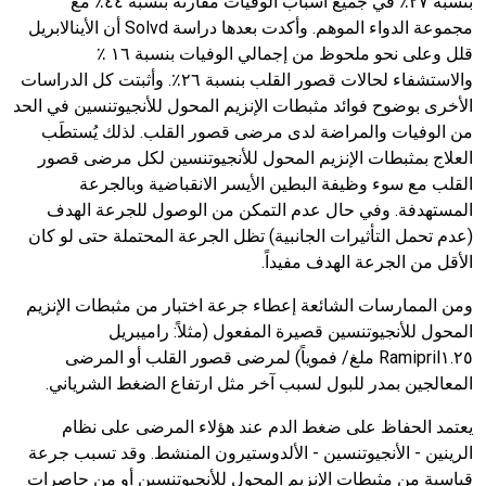
بنسبة
٢٧
٪ في جميع أسباب الوفيات مقارنة بنسبة
٤٤
٪ مع
مجموعة الدواء الموهم. وأكدت بعدها دراسة
Solvd
أن الأينالابريل
قلل وعلى نحو ملحوظ من إجمالي الوفيات بنسبة
١٦
٪
والاستشفاء لحالات قصور القلب بنسبة
٢٦
٪. وأثبتت كل الدراسات
الأخرى بوضوح فوائد مثبطات الإنزيم المحول للأنجيوتنسين في الحد
من الوفيات والمراضة لدى مرضى قصور القلب. لذلك يُستطَب
العلاج بمثبطات الإنزيم المحول للأنجيوتنسين لكل مرضى قصور
القلب مع سوء وظيفة البطين الأيسر الانقباضية وبالجرعة
المستهدفة. وفي حال عدم التمكن من الوصول للجرعة الهدف
(عدم تحمل التأثيرات الجانبية) تظل الجرعة المحتملة حتى لو كان
الأقل من الجرعة الهدف مفيداً.
ومن الممارسات الشائعة إعطاء جرعة اختبار من مثبطات الإنزيم
المحول للأنجيوتنسين قصيرة المفعول (مثلاً: راميبريل
١.٢٥
Ramipril
ملغ/ فموياً) لمرضى قصور القلب أو المرضى
المعالجين بمدر للبول لسبب آخر مثل ارتفاع الضغط الشرياني.
يعتمد الحفاظ على ضغط الدم عند هؤلاء المرضى على نظام
الرينين - الأنجيوتنسين - الألدوستيرون المنشط. وقد تسبب جرعة
قياسية من مثبطات الإنزيم المحول للأنجيوتنسين أو من حاصرات