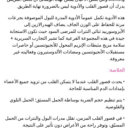
يدرك أن قصور القلب والأدوية ليس بالضرورة نهاية الطريق.
هذه الأدوية تكمل عموماً الأدوية المدرة للبول الموصوفة بجرعات
مرنة للحفاظ على الوزن الجاف. يضاف الهيدرالازين إلى
الأيزوسوربيد ثنائي النترات للمرضى السود حيث تكون الاستجابة
جيدة في هذه المجموعة الفرعية كما تشير التجارب السريرية +
سلامة مزيج مثبطات الإنزيم المحول للأنجيوتنسين أو حاصرات
مستقبلات الأنجيوتنسين ومضادات الألدوستيرون وفعاليته غير
معروفة.
الخلاصة:
•
يحدث قصور القلب عندما لا يتمكن القلب من تزويد جميع الأعضاء
بإمدادات الدم المناسبة للحاجة.
•
يتم تنظيم حجم الضربة بوساطة الحمل المسبَق؛ الحمل التلوي
والقلوصية.
•
في قصور القلب المزمن، تقلل مدرات البول والنترات من الحمل
المسبّق، وتوفر راحة من الأعراض دون تأثير على النتيجة.