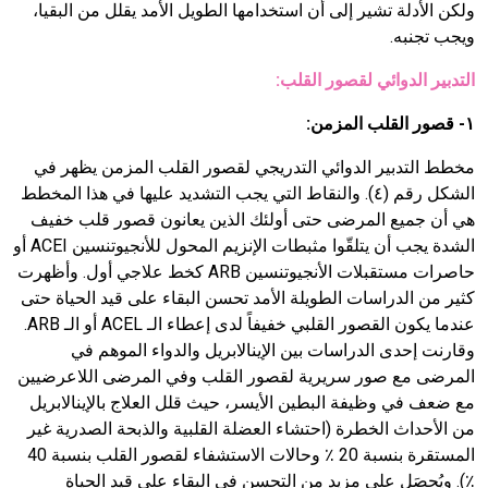
ولكن الأدلة تشير إلى أن استخدامها الطويل الأمد يقلل من البقيا،
ويجب تجنبه.
التدبير الدوائي لقصور القلب:
١- قصور القلب المزمن:
مخطط التدبير الدوائي التدريجي لقصور القلب المزمن يظهر في
الشكل رقم (
٤
). والنقاط التي يجب التشديد عليها في هذا المخطط
هي أن جميع المرضى حتى أولئك الذين يعانون قصور قلب خفيف
الشدة يجب أن يتلقّوا مثبطات الإنزيم المحول للأنجيوتنسين
ACEI
أو
حاصرات مستقبلات الأنجيوتنسين
ARB
كخط علاجي أول. وأظهرت
كثير من الدراسات الطويلة الأمد تحسن البقاء على قيد الحياة حتى
عندما يكون القصور القلبي خفيفاً لدى إعطاء الـ
ACEL
أو الـ
ARB
.
وقارنت إحدى الدراسات بين الإينالابريل والدواء الموهم في
المرضى مع صور سريرية لقصور القلب وفي المرضى اللاعرضيين
مع ضعف في وظيفة البطين الأيسر، حيث قلل العلاج بالإينالابريل
من الأحداث الخطرة (احتشاء العضلة القلبية والذبحة الصدرية غير
المستقرة بنسبة
20
٪ وحالات الاستشفاء لقصور القلب بنسبة
40
٪). ويُحصَل على مزيد من التحسن في البقاء على قيد الحياة