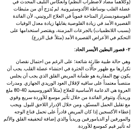
(وكلاهما مضاد لاضطراب النظم) وانعكاس التليف المحدث في
عضلة القلب بوساطة الألدوستيرونية. لم يُدرَج أي من مثبطات
الفوسفوديستراز المتاحة فموياً في العلاج الروتيني، لأن الفائدة
القصيرة الأمد في زيادة القلوصية يقابلها زيادة معدل الوفيات
(بسبب اللانظميات) بالجرعات المزمنة، ويقتصر استخدامها على
التحكم في الأعراض القصيرة الأمد (مثلاً: قبل الزرع).
٢- قصور البطين الأيسر الحاد:
وهي حالة طبية طارئة شائعة؛ على الرغم من احتمال نقصان
تكرارها مع ظهور حالَّات الخثرة في احتشاء عضلة القلب. يجب أن
يكون نهج المقاربة هو طمأنة المريض القلق الذي يجب أن يجلس
منتصباً معتمداً على ساقيه لإقلال العود الوريدي الجهازي. ومدرات
العروة هي الدعامة الأساسية للعلاج (مثلاً الفوروسيميد
40
-
80
ملغ
وريدياً)، وتتوفر الفائدة من خلال تأثير موسع للأوردة سريع وقوي
مع تقليل الحمل المسبّق، ومن خلال الإدرار اللاحق للبول. ويجب
إعطاء الأكسجين إذا كان المريض قادراً على تحمل قناع الوجه
والمورفين أو الديامورفين وريدياً والذي إضافة لتخفيفه القلق والألم
له تأثير قيم كموسع للأوردة.