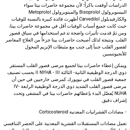
الدراسات أوقفت باكراً؛ لأن مجموعة حاصرات بيتا سواء
البيسوبرولول
Bisoprolol
والميتوبرولول
Metoprolol
والكارفيديلول
Carvedilol
أظهرت فائدة كبيرة بالنسبة للوفيات
حيث كانت جميع أسباب الوفيات أقل في مجموعة حاصرات بيتا،
ومن ثمّ قدمت تأثيرات واضحة تدعم استخدامها في سياق قصور
القلب. ونتيجة لذلك أصبحت حاصرات بيتا جزءاً من العلاج المعاصر
لقصور القلب جنباً إلى جنب مع مثبطات الإنزيم المحول
للأنجيوتنسين.
ويمكن إعطاء حاصرات بيتا لجميع مرضى قصور القلب المستقر
ذوي الدرجة الوظيفية الثانية- الثالثة
III
-
II NYHA
بحسب تصنيف
جمعية قصور القلب في نيويورك كمرضى خارجيين في حين أن
مرضى قصور القلب الشديد ذوي الدرجة الوظيفية الرابعة
IV-
NUHA
يُفضّل البدء بإعطائهم حاصرات بيتا في المشفى وتحت
إشراف دقيق.
- مضادات القشرانيات المعدنية
Corticosteroid
:
تعمل مضادات المستقبلات القشرية المعدنية على الحصر التنافسي