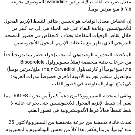
معدل ضربات القلب بالإيفابرادين
Ivabradine
الموصوف بجرعة
٧.٥-٥ ملغ مرتين يومياً.
إن انخفاض معدل الوفيات هو تحسين إضافي لتثبيط الإنزيم المحول
للأنجيوتنسين، وفائدة البقاء على قيد الحياة هي إلى حد كبير من
خلال إنقاص الوفيات المفاجئة بخلاف الانخفاض في قصور المضخة
التدريجي الذي يظهر مع مثبطات الإنزيم المحول للأنجيوتنسين.
الملاحظة التحذيرية الوحيدة
هي أنه يجب إجراء حصر بيتا تدريجياً جداً
من جرعات بدئية منخفضة (مثلاً: بيسوبرولول
Bisoprolole
٢٥ملغ/يومياً أو كارفيديلول
,
١
Carvedilol
١٢٥
,
٣ ملغ/مرتين يومياً)
مع تعديل منتظم لجرعة الأدوية الأخرى خصوصاً مدرات العروة؛
كي يُمنَع انهيار المعاوضة في قصور القلب.
وتلقى استخدام السبيرونولاكتون دعماً كبيراً من تجربة
RALES
؛ مما
يعني أن تثبيط الإنزيم المحول للأنجيوتنسين حتى بجرعة عالية لا
يثبط تثبيطاً فعالاً فرط الألدوستيرونية في قصور القلب.
تحدث فائدة مدهشة من جرعة منخفضة من السبيرونولاكتون
25
ملغ /يومياً، وربما يعكس هذا كلاً من تحسن البوتاسيوم والمغنيزيوم