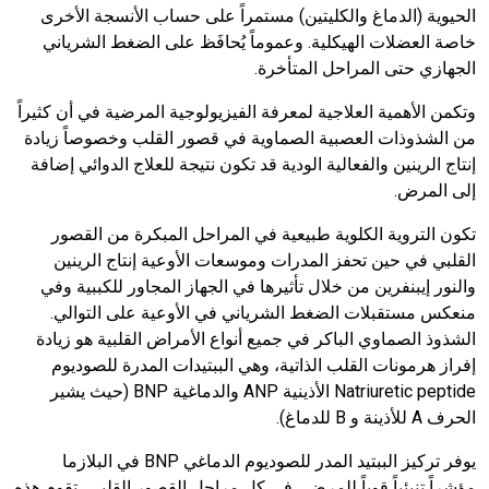
الحيوية (الدماغ والكليتين) مستمراً على حساب الأنسجة الأخرى
خاصة العضلات الهيكلية. وعموماً يُحافَظ على الضغط الشرياني
الجهازي حتى المراحل المتأخرة.
وتكمن الأهمية العلاجية لمعرفة الفيزيولوجية المرضية في أن كثيراً
من الشذوذات العصبية الصماوية في قصور القلب وخصوصاً زيادة
إنتاج الرينين والفعالية الودية قد تكون نتيجة للعلاج الدوائي إضافة
إلى المرض.
تكون التروية الكلوية طبيعية في المراحل المبكرة من القصور
القلبي في حين تحفز المدرات وموسعات الأوعية إنتاج الرينين
والنور إيبنفرين من خلال تأثيرها في الجهاز المجاور للكببية وفي
منعكس مستقبلات الضغط الشرياني في الأوعية على التوالي.
الشذوذ الصماوي الباكر في جميع أنواع الأمراض القلبية هو زيادة
إفراز هرمونات القلب الذاتية، وهي الببتيدات المدرة للصوديوم
Natriuretic peptide
الأذينية
ANP
والدماغية
BNP
(حيث يشير
الحرف
A
للأذينة و
B
للدماغ).
يوفر تركيز الببتيد المدر للصوديوم الدماغي
BNP
في البلازما
مؤشراً تنبئياً قوياً للمرضى في كل مراحل القصور القلبي، تقوم هذه