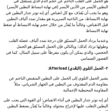
هو الحمل على القلب الناجم عن حجم الدم الذي يُستقبَل في
البطين الأيسر من الأذين الأيسر (في نهاية انبساط البطين الأيسر)
وهو ما يجب أن يُقذَف مع كل انقباض. أي إنه توتر جدار البطين في
نهاية الانبساط، من الناحية السريرية هو مقدار تمدد ألياف البطين
قبل الانقباض، وغالباً ما يُقدَّر من خلال حجم نهاية الانبساط أو ضغط
نهاية الانبساط.
وعندما يزداد الحمل المسبّق فإن درجة تمدد ألياف عضلة القلب
وطولها تزداد كذلك؛ وبالتالي فإن الحمل المسبّق هو الحمل
الحجمي، والذي يمكن أن يكون مفرطاً على سبيل المثال، كما في
القصور الصمامي.
٢- الحمل التلوي (البَعْدي)
Afterload
:
يشير الحمل التلوي إلى الحمل على البطين المنقبض الناجم عن
مقاومة الدم المقذوف من البطين في الجهاز الشرياني، مثلاً
المقاومة المحيطية الإجمالية.
أي إنه توتر جدار البطين في أثناء الانقباض؛ أي القوة التي يجب على
البطين التغلب عليها لإخراج محتواه. وغالباً ما يُقدَّر بضغط البطين