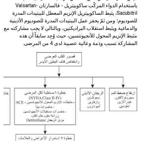
باستخدام الدواء المركّب ساكوبيتريل - فالسارتان
Valsartan-
Sacubitril
، يثبط الساكوبيتريل الإنزيم المعطل للببتيدات المدرة
للصوديوم؛ ومن ثمّ يحفز عمل الببتيدات المدرة للصوديوم الأذينية
والدماغية ويثبط استقلاب البراديكنين، وبالتالي لا يجب مشاركته مع
مثبط الإنزيم المحول للأنجيوتنسين، حيث وُجِد سابقاً أن هذه
المشاركة تسبب وذمة وعائية عصبية لدى
4
من المرضى.