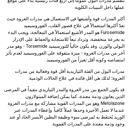
تنقسم مدرات البول عموماً إلى أربع فئات رئيسية بناءً على موقع
عملها داخل النبيبات الكلوية.
أكثر المدرات قوة وأشيعها في الاستعمال هي مدرات العروة حيث
تعدّ أكثرها استعمالاً في علاج قصور القلب، الفوروسيميد
Furosemide
هو المدر الأشيع استعمالاً في المعالجة، ويجب البدء
به بجرعة منخفضة، وتزداد تبعاً للاستجابة والحفاظ على الإدرار
البولي والوزن. وقد يكون حالياً للتورسيميد
Torsemide
- وهو مدر
آخر من مدرات العروة - ميزة متفوقة على الفوروسيميد لعدم تأثر
امتصاصه وكونه أقل تغيراً من الفوروسيميد.
مدرات البول من الفئة الثيازيدية أقل قوة وفعالية من مدرات
العروة؛ لذلك هي أقل فائدة في علاج الحالات الوذمية.
قد يكون الجمع بين مدر العروة والمدر الثيازيدي مفيداً في المرضى
الذين يعانون وذمة معندة، كما يمكن إضافة الميتولازون
Metolazone
وهو من المدرات القوية مشاركة مع مدرات العروة
عندما لا تعمل الأخيرة وحدها عملاً كافياً. وإعطاء المدرات عبر
الوريد يُحتفَظ به لمرضى سوء وظيفة البطين الأيسر الحاد أو عند
وجود وذمة معندة على المدرات الفموية.