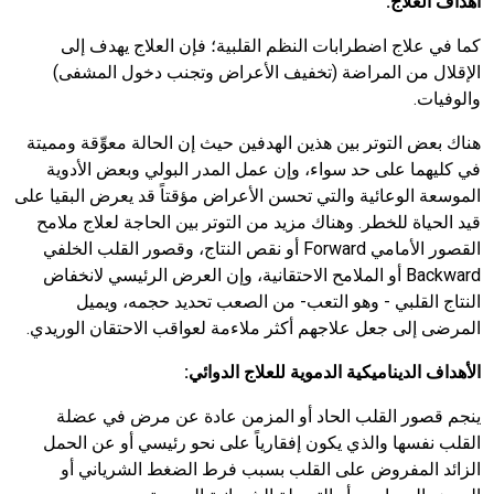
أهداف العلاج:
كما في علاج اضطرابات النظم القلبية؛ فإن العلاج يهدف إلى
الإقلال من المراضة (تخفيف الأعراض وتجنب دخول المشفى)
والوفيات.
هناك بعض التوتر بين هذين الهدفين حيث إن الحالة معوِّقة ومميتة
في كليهما على حد سواء، وإن عمل المدر البولي وبعض الأدوية
الموسعة الوعائية والتي تحسن الأعراض مؤقتاً قد يعرض البقيا على
قيد الحياة للخطر. وهناك مزيد من التوتر بين الحاجة لعلاج ملامح
القصور الأمامي
Forward
أو نقص النتاج، وقصور القلب الخلفي
Backward
أو الملامح الاحتقانية، وإن العرض الرئيسي لانخفاض
النتاج القلبي - وهو التعب- من الصعب تحديد حجمه، ويميل
المرضى إلى جعل علاجهم أكثر
ملاءمة لعواقب الاحتقان الوريدي.
الأهداف الديناميكية الدموية للعلاج الدوائي:
ينجم قصور القلب الحاد أو المزمن عادة عن مرض في عضلة
القلب نفسها والذي يكون إفقارياً على نحو رئيسي أو عن الحمل
الزائد المفروض على القلب بسبب فرط الضغط الشرياني أو