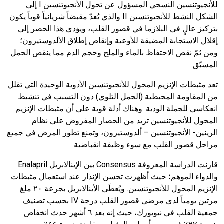
للأنجيوتنسين النسجي المسؤول عن تحول الأنجيوتنسين
I
إلى
الشكل النشط للأنجيوتنسين
II
والذي يُعدّ مقبضاً شريانياً قوياً يكون
بتركيز عالٍ في البلازما في قصور القلب، ويؤدي هذا الحصر إلى
إقلال الاستجابة المضيقة للأوعية وإنقاص إطلاق الألدوستيرون؛
ومن ثمّ نقص الاحتفاظ بالماء والملح وحجم الدم مما ينقص الحمل
المسبّق.
تعد مثبطات الإنزيم المحول للأنجيوتنسين الأدوية الوحيدة التي تقلل
من المقاومة المحيطية (الحمل التلوي) دون التسبب في تنشيط
انعكاسي للجملة الودية. وهناك أدلة قوية على أن مثبطات الإنزيم
المحول للأنجيوتنسين تزيد من الحصار المفروض على نظام
الرينين- الأنجيوتنسين – ألدوستيرون، وتمنع تطور المرض في جميع
مراحل قصور القلب مع سوء وظيفة انقباضية.
قارنت الدراسة المعروفة
Consensus
بين الإينالابريل
Enalapril
والدواء الموهم؛ حيث أظهرت تحسن الإنذار عند استعمال مثبطات
الإنزيم المحول للأنجيوتنسين. ويُعطَى الأينالابريل بجرعة
٢٠
ملغ
مرتين يومياً لدى مرضى قصور القلب درجة
IV
بحسب تصنيف
جمعية القلب في نيويورك، حيث إنه بعد
٦
أشهر حدث انخفاض