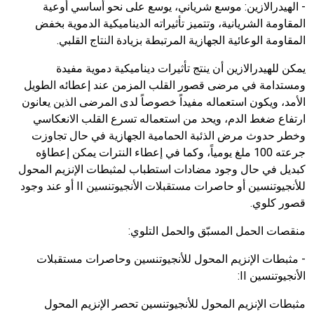
- الهيدرالازين:
موسع شرياني، يوسع على نحو أساسي أوعية
المقاومة الشريانية، وتتميز تأثيراته الديناميكية الدموية بخفض
المقاومة الوعائية الجهازية المرتبطة بزيادة النتاج القلبي.
يمكن للهيدرالازين أن ينتج تأثيرات ديناميكية دموية مفيدة
ومستدامة في مرضى قصور القلب المزمن عند إعطائه الطويل
الأمد، ويكون استعماله مفيداً خصوصاً لدى المرضى الذين يعانون
ارتفاع ضغط الدم، ويحد من استعماله تسرع القلب الانعكاسي
وخطر حدوث مرض الذئبة الحمامية الجهازية في حال تجاوزت
جرعته
100
ملغ يومياً، وكما في إعطاء النترات يمكن إعطاؤه
كبديل في حال وجود مضادات استطباب لمثبطات الإنزيم المحول
للأنجيوتنسين أو حاصرات مستقبلات الأنجيوتنسين
II
أو عند وجود
قصور كلوي.
منقصات الحمل المسبّق والحمل التلوي:
- مثبطات الإنزيم المحول للأنجيوتنسين وحاصرات مستقبلات
الأنجيوتنسين
II
:
مثبطات الإنزيم المحول للأنجيوتنسين تحصر الإنزيم المحول