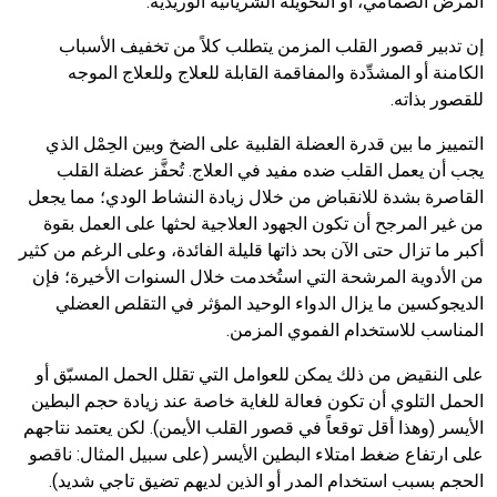
المرض الصمامي، أو التحويلة الشريانية الوريدية.
إن تدبير قصور القلب المزمن يتطلب كلاً من تخفيف الأسباب
الكامنة أو المشدِّدة والمفاقمة القابلة للعلاج وللعلاج الموجه
للقصور بذاته.
التمييز ما بين قدرة العضلة القلبية على الضخ وبين الحِمْل الذي
يجب أن يعمل القلب ضده مفيد في العلاج. تُحفَّز عضلة القلب
القاصرة بشدة للانقباض من خلال زيادة النشاط الودي؛ مما يجعل
من غير المرجح أن تكون الجهود العلاجية لحثها على العمل بقوة
أكبر ما تزال حتى الآن بحد ذاتها قليلة الفائدة، وعلى الرغم من كثير
من الأدوية المرشحة التي استُخدمت خلال السنوات الأخيرة؛ فإن
الديجوكسين ما يزال الدواء الوحيد المؤثر في التقلص العضلي
المناسب للاستخدام الفموي المزمن.
على النقيض من ذلك يمكن للعوامل التي تقلل الحمل المسبّق أو
الحمل التلوي أن تكون فعالة للغاية خاصة عند زيادة حجم البطين
الأيسر (وهذا أقل توقعاً في قصور القلب الأيمن). لكن يعتمد نتاجهم
على ارتفاع ضغط امتلاء البطين الأيسر (على سبيل المثال: ناقصو
الحجم بسبب استخدام المدر أو الذين لديهم تضيق تاجي شديد).