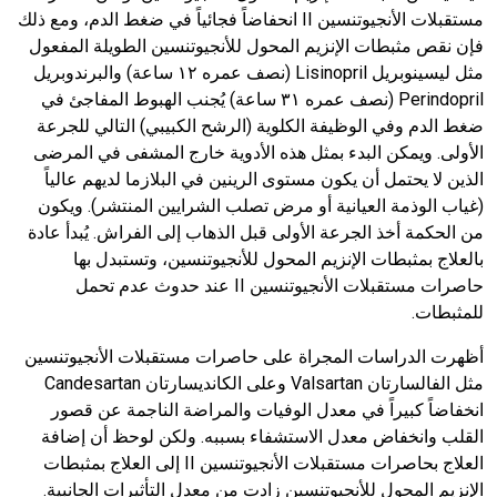
مستقبلات الأنجيوتنسين
II
انحفاضاً فجائياً في ضغط الدم، ومع ذلك
فإن نقص مثبطات الإنزيم المحول للأنجيوتنسين الطويلة المفعول
مثل ليسينوبريل
Lisinopril
(نصف عمره
١٢
ساعة) والبرندوبريل
Perindopril
(نصف عمره
٣١
ساعة) يُجنب الهبوط المفاجئ في
ضغط الدم وفي الوظيفة الكلوية (الرشح الكبيبي) التالي للجرعة
الأولى. ويمكن البدء بمثل هذه الأدوية خارج المشفى في المرضى
الذين لا يحتمل أن يكون مستوى الرينين في البلازما لديهم عالياً
(غياب الوذمة العيانية أو مرض تصلب الشرايين المنتشر). ويكون
من الحكمة أخذ الجرعة الأولى قبل الذهاب إلى الفراش. يُبدأ عادة
بالعلاج بمثبطات الإنزيم المحول للأنجيوتنسين، وتستبدل بها
حاصرات مستقبلات الأنجيوتنسين
II
عند حدوث عدم تحمل
للمثبطات.
أظهرت الدراسات المجراة على حاصرات مستقبلات الأنجيوتنسين
مثل الفالسارتان
Valsartan
وعلى الكانديسارتان
Candesartan
انخفاضاً كبيراً في معدل الوفيات والمراضة الناجمة عن قصور
القلب وانخفاض معدل الاستشفاء بسببه. ولكن لوحظ أن إضافة
العلاج بحاصرات مستقبلات الأنجيوتنسين
II
إلى العلاج بمثبطات
الإنزيم المحول للأنجيوتنسين زادت من معدل التأثيرات الجانبية.