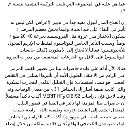
عما هي عليه في المجموعة التي تلقت التركيبة النشطة بنسبة ٢
,
٦٪.
إن العلاج المدر للبول مفيد جداً في تدبير الأعراض؛ لكن ليس له
تأثير في البقاء على قيد الحياة. وفيما يخصّ معظم المرضى؛
سيكون الاختيار مدر عروة مثل الفروسيميد بجرعة
40-20
ملغ /
يومياً. وبسبب التأثير الحابس للبوتاسيوم لمثبطات الإنزيم المحول
للأنجيوتنسين؛ فغالباً لا يُحتاج إلى الأميلوريد (كذلك حابسات
البوتاسيوم) على الأقل مع الجرعات المنخفضة من مدرات العروة.
هناك الآن أدلة على فائدة حاصرات بيتا في قصور القلب المزمن
على الرغم من الاعتقاد الطويل الأمد أن تأثيرها السلبي في التقلص
العضلي هو مضاد استطباب؛ فإن التحليل البَعْدي للتجارب المبكرة
والتي كانت ضيقة أشار إلى انخفاض
31
٪ من معدل الوفيات. وفي
وقت لاحق فإن دراسات
CIBIS2
و
MERIT-HF
أكدت تأكيداً مستقلاً
أن حاصرات بيتا المزمنة لها تأثير في البقيا في قصور القلب
المعتدل الشدة إلى الشديد، (درجة وظيفية ثالثة - رابعة حسب
تصنيف جمعية القلب في نيويورك). أكدت كلتا الدراستين انخفاض
الوفيات بمعدل الثلث.
في الواقع تُجنى فائدة مماثلة من خلال إبطاء