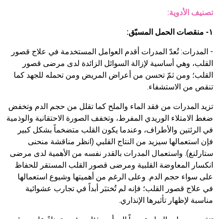
تصنيف الأدوية:
١- منقصات الحمل المسبّق
:
- المدرات:
تُعدّ المدرات أقدم العوامل المستخدمة في علاج قصور
القلب، وهي أساسية لإزالة السوائل الزائدة لدى مرضى قصور
القلب؛ ومن ثمّ تحسن من أعراض المريض ومن تحمله للجهد كما
تنقص من الاستشفاء.
تزيد المدرات من فقد الماء والملح كما تقلل من حجم الدم وتخفض
ضغط الامتلاء الوريدي المفرط، وتخفف الصورة الاحتقانية والوذمية
في الرئتين والأطراف، وعندما يكون القلب متضخماً بشكل كبير
فإن استعمالها سيزيد من النتاج القلبي (انظر مناقشة منحنى
ستارلنغ). واستعمال المدرات بالقدر نفسه من الأهمية لدى مرضى
انكسار المعاوضة القلبية ومرضى قصور القلب المستقر للحفاظ
على سواء حجم الدم. وعلى الرغم من أهميتها وشيوع استعمالها
في علاج قصور القلب؛ فإنه لم تُختبَر أبداً في تجارب عشوائية
مناسبة لإظهار تأثيرها الإنذاري.