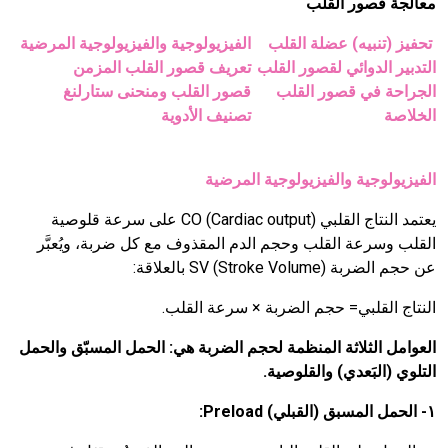
معالجة قصور القلب
تحفيز (تنبيه) عضلة القلب
الفيزيولوجية والفيزيولوجية المرضية
التدبير الدوائي لقصور القلب
تعريف قصور القلب المزمن
الجراحة في قصور القلب
قصور القلب ومنحنى ستارلنغ
الخلاصة
تصنيف الأدوية
الفيزيولوجية والفيزيولوجية المرضية
يعتمد النتاج القلبي
Cardiac output
(
CO
) على سرعة قلوصية
القلب وسرعة القلب وحجم الدم المقذوف مع كل ضربة، ويُعبَّر
عن حجم الضربة
) بالعلاقة:
Stroke Volume
(
SV
النتاج القلبي= حجم الضربة × سرعة القلب.
العوامل الثلاثة المنظمة لحجم الضربة هي: الحمل المسبّق والحمل
التلوي (البَعدي) والقلوصية.
١- الحمل المسبق (القبلي)
Preload
: