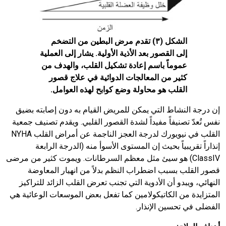
الشكل (٣) تقدم مرض البطين من التضخم
إلى القصور بعد الأذية الأولية. يشار إلى العملية
عموماً باسم إعادة تشكيل القلب، والهدف من
كثير من المعالجات الدوائية في علاج قصور
القلب هو محاولة وضع كوابح لهذه العوامل.
إن درجة النشاط التي يمكن للمريض القيام به دون إصابته بضيق
نفس تُعدّ تصنيفاً مفيداً لشدة القصور القلبي. ويقدم تصنيف جمعية
القلب في نيويورك لدرجة العجز الناجمة عن أمراض القلب
NYHA
إنذاراً تقريبياً بحيث إن المستوى الأسوأ منه (الدرجة الرابعة
IV
Class
) هو سيئ مثل معظم السرطانات. ويموت كثير من مرضى
قصور القلب بسبب اضطراب النظم بدلاً من انهيار المعاوضة
النهائي، ويبدو أن الأدوية التي تجنب تعرض القلب الزائد للتراكيز
المتزايدة من الكاتيكولامين كما تفعل بعض الموسعات الوعائية هي
الفضلى في تحسين الإنذار.