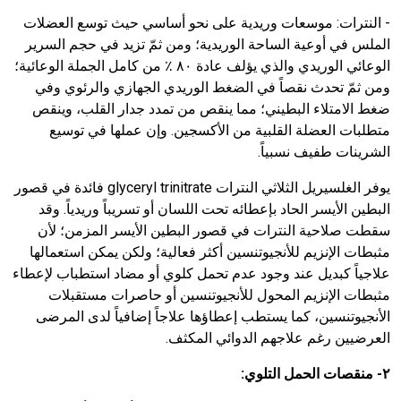
- النترات:
موسعات وريدية على نحو أساسي حيث توسع العضلات
الملس في أوعية الساحة الوريدية؛ ومن ثمّ تزيد في حجم السرير
الوعائي الوريدي والذي يؤلف عادة
٨٠
٪ من كامل الجملة الوعائية؛
ومن ثمّ تحدث نقصاً في الضغط الوريدي الجهازي والرئوي وفي
ضغط الامتلاء البطيني؛ مما ينقص من تمدد جدار القلب، وينقص
متطلبات العضلة القلبية من الأكسجين. وإن عملها في توسيع
الشرينات طفيف نسبياً.
يوفر الغلسيريل الثلاثي النترات
glyceryl trinitrate
فائدة في قصور
البطين الأيسر الحاد بإعطائه تحت اللسان أو تسريباً وريدياً
.
وقد
سقطت صلاحية النترات في قصور البطين الأيسر المزمن؛ لأن
مثبطات الإنزيم للأنجيوتنسين أكثر فعالية؛ ولكن يمكن استعمالها
علاجياً كبديل عند وجود عدم تحمل كلوي أو مضاد استطباب لإعطاء
مثبطات الإنزيم المحول للأنجيوتنسين أو حاصرات مستقبلات
الأنجيوتنسين، كما يستطب إعطاؤها علاجاً إضافياً لدى المرضى
العرضيين رغم علاجهم الدوائي المكثف.
٢-
منقصات الحمل التلوي: