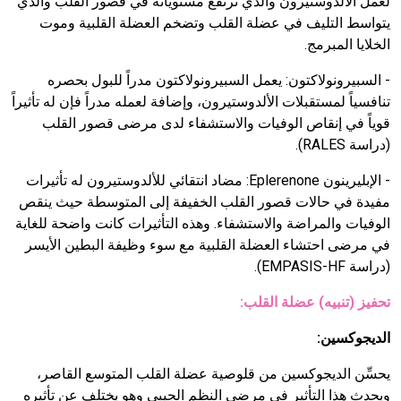
لعمل الألدوستيرون والذي ترتفع مستوياته في قصور القلب والذي
يتواسط التليف في عضلة القلب وتضخم العضلة القلبية وموت
الخلايا المبرمج.
- السبيرونولاكتون:
يعمل السبيرونولاكتون مدراً للبول بحصره
تنافسياً لمستقبلات الألدوستيرون، وإضافة لعمله مدراً فإن له تأثيراً
قوياً في إنقاص الوفيات والاستشفاء لدى مرضى قصور القلب
(دراسة
RALES
).
- الإبليرينون
Eplerenone
:
مضاد انتقائي للألدوستيرون له تأثيرات
مفيدة في حالات قصور القلب الخفيفة إلى المتوسطة حيث ينقص
الوفيات والمراضة والاستشفاء. وهذه التأثيرات كانت واضحة للغاية
في مرضى احتشاء العضلة القلبية مع سوء وظيفة البطين الأيسر
(دراسة
EMPASIS-HF
).
تحفيز (تنبيه) عضلة القلب:
الديجوكسين:
يحسِّن الديجوكسين من قلوصية عضلة القلب المتوسع القاصر،
ويحدث هذا التأثير في مرضى النظم الجيبي وهو يختلف عن تأثيره