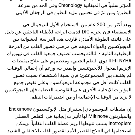
المؤثر سلبياً في الميقاتية
Chronology
وفي الحد من سرعة
البطين؛ ومن ثمّ في تحسين ملء البطين في الرجفان الأذيني.
وبعد أكثر من
200
عام من الاستخدام الأول للديجيتال في
الاستقصاء فإن تجربة
DIG
قدمت الراحة للأطباء الباحثين عن دليل
على فائدته الطويلة الأمد؛ إذ قارنت هذه الدراسة العشوائية بين
الديجوكسين والدواء الموهم في مرضى قصور القلب من الدرجة
الوظيفية الثانية - الثالثة بحسب تصنيف جمعية القلب في نيويورك
III-II NYHA
ذوي النظم الجيبي، ومعظمهم على علاج بمثبطات
الإنزيم المحول للأنجيوتنسين والمدرات، ورغم أن إجمالي الوفيات
لم يختلف بين المجموعتين؛ فإن نسبة الاستشفاء بسبب قصور
القلب كانت أقل في مجموعة الديجوكسين. وعلى نقيض جميع
المؤثرات الإيجابية الأخرى على القلوصية العضلية فإن الديجوكسين
لا يزيد من الوفيات الإجمالية أو من اضطرابات النظم.
إن مثبطات الفوسفو دي إيستيراز مثل الإنوكسيمون
Enoximone
والميلرينون
Milrinone
لها تأثيرات إيجابية في التقلص العضلي
Inotropism
بسبب تثبيطها إنزيم عضلة القلب انتقائياً، ويمكن
استخدامها في العلاج القصير الأمد لقصور القلب الاحتقاني الشديد.