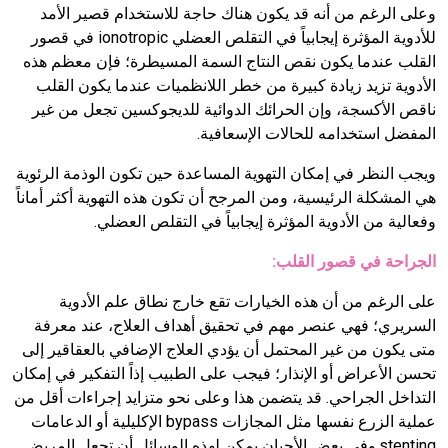
وعلى الرغم من أنه قد يكون هناك حاجة للاستخدام قصير الأمد
للأدوية المؤثرة إيجابياً في التقلص العضلي
ionotropic
في قصور
القلب عندما يكون نقص النتاج السمة المسيطرة؛ فإن معظم هذه
الأدوية تزيد زيادة كبيرة من خطر اللانظميات عندما يكون القلب
ناقص الأكسجة، وإن الحرائك الدوائية للديجوكسين تجعل من غير
المفضل استخدامه للحالات الإسعافية.
ويجب النظر في إمكان التهوية المساعدة حين تكون الوذمة الرئوية
هي المشكلة الرئيسية، ومن المرجح أن تكون هذه التهوية أكثر أماناً
وفعالية من الأدوية المؤثرة إيجابياً في التقلص العضلي.
الجراحة في قصور القلب:
على الرغم من أن هذه الخيارات تقع خارج نطاق علم الأدوية
السريري؛ فهي عنصر مهم في تحقيق أهداف العلاج، عند معرفة
متى يكون من غير المحتمل أن يؤدي العلاج الإضافي بالعقاقير إلى
تحسن الأعراض أو الإنذار؛ فيجب على الطبيب إذاً التفكير في إمكان
التداخل الجراحي. قد يتضمن هذا وعلى نحو متزايد إجراءات أقل من
عملية الزرع نفسها مثل المجازات
bypass
الإكليلية أو الدعامات
stenting
.
وفي بعض الأحيان يمكن لهذه الوسائل أن تجعل المريض