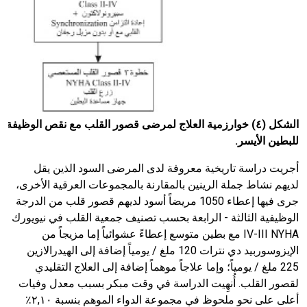
الشكل (٤) خوارزمية العلاج لمرضى قصور القلب مع نقص الوظيفة ا
للبطين الأيسر.
أجريت دراسة تاريخية معروفة لدى المرضى السود الذين يقل
لديهم نشاط جملة الرينين بالمقارنة بالمجموعات العرقية الأخرى،
جرى فيها إعطاء
1050
مريضاً أسود لديهم قصور قلب من الدرجة
الوظيفية الثالثة - الرابعة بحسب تصنيف جمعية القلب في نيويورك
IV-III NYHA
مع بطين متوسع إعطاءً عشوائياً إما مزيجاً من
الإيزوسوربيد دي نترات
120
ملغ / يومياً إضافة إلى الهيدرالازين
225
ملغ / يومياً؛ وإما علاجاً موهماً إضافة إلى العلاج التقليدي
لقصور القلب. أُنهِيت الدراسة في وقت مبكر بسبب معدل وفيات
أعلى على نحو ملحوظ في مجموعة الدواء الموهم بنسبة ٢
١٠
,
٪