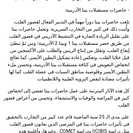
- حاصرات مستقبلات بيتا الأدرينية:
تلعب حاصرات بيتا دوراً مهماً في التدبير الفعال لقصور القلب،
وأُثبت ذلك في كثير من التجارب السريرية. وتعمل حاصرات بيتا
على تقليل الزيادة الضارة في التنشيط الأدريني في قصور القلب
من طريق حصر مستقبلات بيتا
1
وبيتا
2
الأدرينية؛ ومن ثمّ تبطئ
إيقاع القلب، وتقلل من إنتاج الرينين والطلب على الأكسجين من
قبل خلايا القلب، وتعكس إعادة تشكيل البطين الأيسر، كما تعالج
انخفاض التعويض في كثافة مستقبلات بيتا الأدرينية، وتحسن ملء
البطين الأيسر وقلوصية مناطق السبات في عضلة القلب كما لها
تأثيرات مضادة لنقص التروية القلبية واللانظميات.
كل هذه الآثار المترتبة على عمل حاصرات بيتا تفضي إلى انخفاض
كبير في المراضة والوفيات والاستشفاء، وتحسن من أعراض قصور
القلب.
على مدى الـ
25
سنة الماضية قام عدد كبير من التجارب بالتحقيق
في تأثيرات حاصرات بيتا في المرضى الذين يعانون قصور القلب
مثل دراسة
CIBIS
II
ودراسة
COMET
... وغيرها، وأغلبية هذه