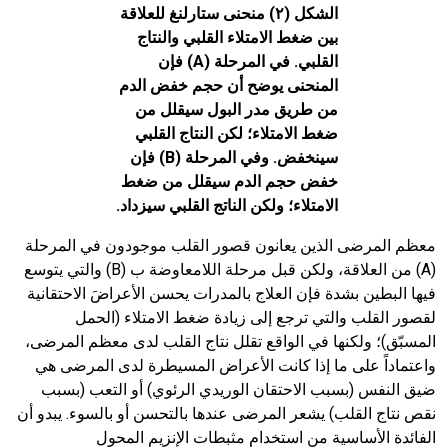
الشكل (٢) منحنى ستارلنغ للعلاقة
بين ضغط الامتلاء القلبي والنتاج
القلبي. في المرحلة (
A
) فإن
المنحنى يوضح أن حجم خفض الدم
من طريق مدر البول سيقلل من
ضغط الامتلاء؛ لكن النتاج القلبي
سينخفض. وفي المرحلة (
B
) فإن
خفض حجم الدم سيقلل من ضغط
الامتلاء؛ ولكن الناتج القلبي سيزداد.
معظم المرضى الذين يعانون قصور القلب موجودون في المرحلة
(
A
) من العلاقة، ولكن قبل مرحلة اللامعاوضة ب (
B
) والتي يتوسع
فيها البطين بشدة فإن العلاج بالمدرات يحسن الأعراضَ الاحتقانية
لقصور القلب والتي ترجع إلى زيادة ضغط الامتلاء (الحمل
المسبّق)؛ ولكنها في الواقع تقلل نتاج القلب لدى معظم المرضى،
واعتماداً على ما إذا كانت الأعراض المسيطرة لدى المرضى هي
ضيق النفس (بسبب الاحتقان الوريدي الرئوي) أو التعب (بسبب
نقص نتاج القلب) يشعر المرضى عندها بالتحسن أو بالسوء. يبدو أن
الفائدة الأساسية من استخدام مثبطات الإنزيم المحول