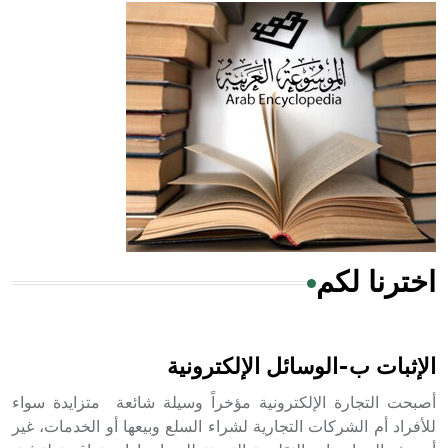
- هل تعلم أن أبقراط كتب في الطب أربعة مؤلفات هي:
الحكم، الأدلة، تنظيم التغذية، ورسالته في جروح الرأس. ويعود
له الفضل بأنه حرر الطب من الدين والفلسفة.
- هل تعلم أن المرجان إفراز حيواني يتكون في البحر ويتركب
من مادة كربونات الكلسيوم، وهو أحمر أو شديد الحمرة وهو
أجود أنواعه، ويمتاز بكبر الحجم ويسمى الش
اخترنا لكم
هل تعلم أن الأبسيد كلمة فرنسية اللفظ تم اعتمادها مصطلحاً
أثرياً يستخدم في العمارة عموماً وفي العمارة الدينية الخاصة
بالكنائس خصوصاً، وفي الإنكليزية أب
الإثبات ب-الوسائل الإلكترونية
أصبحت التجارة الإلكترونية مؤخراً وسيلة شائعة متزايدة سواء
للأفراد أم الشركات التجارية لشراء السلع وبيعها أو الخدمات، غير