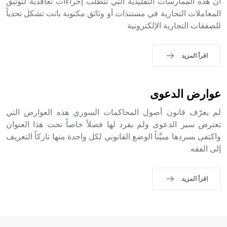
أن هذه الممارسات التقليدية التي تتطلب إجراءات تعاقدية لتوثيق
- هل تعلم أن أبجر Abgar اسم معروف جيداً يعود إلى عدد من
الملوك الذين حكموا مدينة إديسا (الرها) من أبجر الأول وحتى
المعاملات التجارية في مستندات أو وثائق مكتوبة باتت تشكل تحدياً
التاسع، وهم ينتسبون إلى أسرة أوسروين
للصفقات التجارية الإلكترونية
اقرأ المزيد
- هل تعلم أن الأبجدية الكنعانية تتألف من /22/ علامة كتابية
sign تكتب منفصلة غير متصلة، وتعتمد المبدأ الأكوروفوني،
عوارض الدعوى
حيث تقتصر القيمة الصوتية للعلامة الك
لم يعرّف قانون أصول المحاكمات السوري هذه العوارض التي
تعترض سير الدعوى ولم يفرد لها فصلاً خاصاً تحت هذا العنوان
واكتفى بسردها مبيِّناً الوضع القانوني لكل واحدة منها تاركاً التعريف
إلى الفقه.
اقرأ المزيد