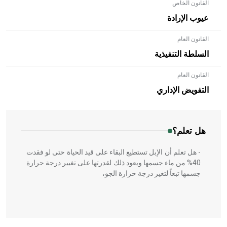
القانون الخاص
عيوب الإرادة
القانون العام
السلطة التنفيذية
القانون العام
- هل تعلم أن الأبلق نوع من الفنون الهندسية التي ارتبطت
بالعمارة الإسلامية في بلاد الشام ومصر خاصة، حيث يحرص
التفويض الإداري
المعمار على بناء مداميكه وخاصة في الواجهات
هل تعلم؟
- هل تعلم أن الإبل تستطيع البقاء على قيد الحياة حتى لو فقدت
40% من ماء جسمها ويعود ذلك لقدرتها على تغيير درجة حرارة
جسمها تبعاً لتغير درجة حرارة الجو،