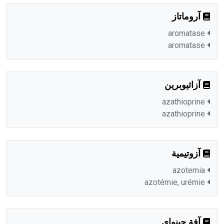
آروماتاز
aromatase
aromatase
آزاثيوبرين
azathioprine
azathioprine
آزوتيمية
azotemia
azotémie, urémie
آفة جينواي