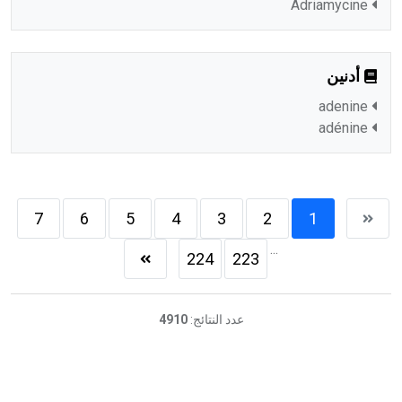
Adriamycine
أدنين
adenine
adénine
7
6
5
4
3
2
1
...
224
223
عدد النتائج:
4910