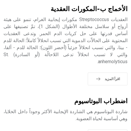
بالكنائس خصوصاً، وفي الإنكليزية أب
الأخماج ب-المكورات العقدية
العقديات Streptococcus مكورات إيجابية الغرام، تنمو على هيئة
أزواج أو سلاسل مختلفة الأطوال (الشكل 1)، تمَّ تصنيفها على
أساس قدرتها على حل كريات الدم الحمر. وتدعى العقديات
- هل تعلم أن أبجر Abgar اسم معروف جيداً يعود إلى عدد من
الملوك الذين حكموا مدينة إديسا (الرها) من أبجر الأول وحتى
المحتوية على الحالاّت الدموية التي تسبب انحلالاً كاملاً؛ الحالة للدم
التاسع، وهم ينتسبون إلى أسرة أوسروين
- بيتا، والتي تسبب انحلالاً جزئياً (أخضر اللون)؛ الحالة للدم - ألفا،
والتي لا تسبب انحلالاً تدعى اللاحالّة (أو السادرة) St.
anhemolyticus.
- هل تعلم أن الأبجدية الكنعانية تتألف من /22/ علامة كتابية
اقرأ المزيد
sign تكتب منفصلة غير متصلة، وتعتمد المبدأ الأكوروفوني،
حيث تقتصر القيمة الصوتية للعلامة الك
اضطراب البوتاسيوم
شاردة البوتاسيوم هي الشاردة الإيجابية الأكثر وجوداً داخل الخلايا،
وهي أساسية لحياة العضوية.