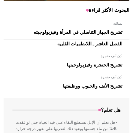
البحوث الأكثر قراءة
نسائية
تشريح الجهاز التناسلي في المرأة وفيزيولوجيته
الفصل العاشر ـ اللانظميات القلبية
أذن أنف حنجرة
تشريح الحنجرة وفيزيولوجيتها
أذن أنف حنجرة
- هل تعلم أن الأبلق نوع من الفنون الهندسية التي ارتبطت
بالعمارة الإسلامية في بلاد الشام ومصر خاصة، حيث يحرص
تشريح الأنف والجيوب ووظيفتها
المعمار على بناء مداميكه وخاصة في الواجهات
هل تعلم؟
- هل تعلم أن الإبل تستطيع البقاء على قيد الحياة حتى لو فقدت
40% من ماء جسمها ويعود ذلك لقدرتها على تغيير درجة حرارة