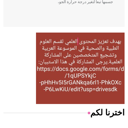
جسمها تبعاً لتغير درجة حرارة الجو،
- هل تعلم أن أبقراط كتب في الطب أربعة مؤلفات هي:
الحكم، الأدلة، تنظيم التغذية، ورسالته في جروح الرأس. ويعود
له الفضل بأنه حرر الطب من الدين والفلسفة.
- هل تعلم أن المرجان إفراز حيواني يتكون في البحر ويتركب
من مادة كربونات الكلسيوم، وهو أحمر أو شديد الحمرة وهو
أجود أنواعه، ويمتاز بكبر الحجم ويسمى الش
اخترنا لكم
هل تعلم أن الأبسيد كلمة فرنسية اللفظ تم اعتمادها مصطلحاً
أثرياً يستخدم في العمارة عموماً وفي العمارة الدينية الخاصة